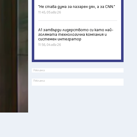
"Не става дума за пазарен дял, а за CNN."
11:45, 05 авг 26
А1 затвърди лидерството си като най-
голямата технологична компания и
системен интегратор
11:56, 04 авг 26
Реклама
Реклама