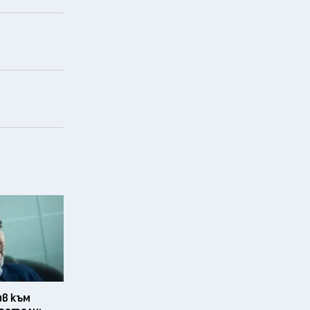
ив към