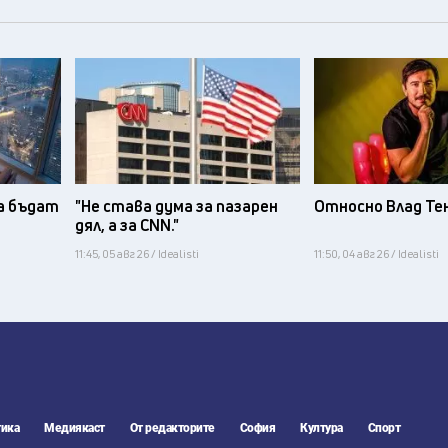
а бъдат
"Не става дума за пазарен
Относно Влад Те
дял, а за CNN."
11:45, 05 авг 26 / Idealisti
11:50, 04 авг 26 / Idealisti
ика
Медиякаст
От редакторите
София
Култура
Спорт