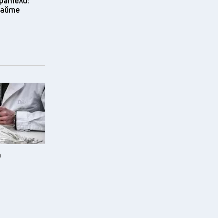
ратели:
вайте
а