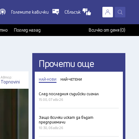
Големите кавички
Сблъсък
X
т
тно
Поглед назад
Всичко от деня (0)
Прочети още
Автор:
НАЙ-НОВИ
НАЙ-ЧЕТЕНИ
Topnovini
След последния съдийски сигнал
15:00, 07 авг 26
Защо всички искат да бъдат
предприемачи
10:30, 06 авг 26