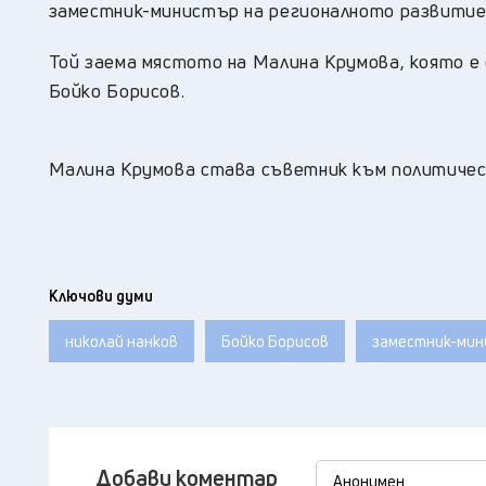
заместник-министър на регионалното развитие
Той заема мястото на Малина Крумова, която е
Бойко Борисов.
Малина Крумова става съветник към политичес
Ключови думи
николай нанков
Бойко Борисов
заместник-мин
Добави коментар