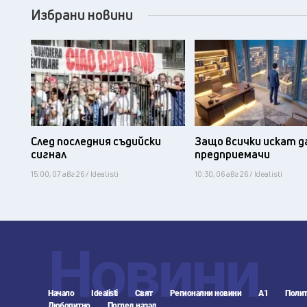
Избрани новини
След последния съдийски
Защо всички искат д
сигнал
предприемачи
15:00, 07 авг 26 / Idealisti
10:30, 06 авг 26 / Idealisti
Новини
Начало
Idealisti
Свят
Регионални новини
А1
Полит
Любопитно
Поглед назад