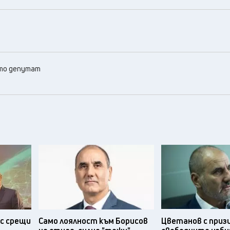
ато депутат
с срещи
Само лоялност към Борисов
Цветанов с приз