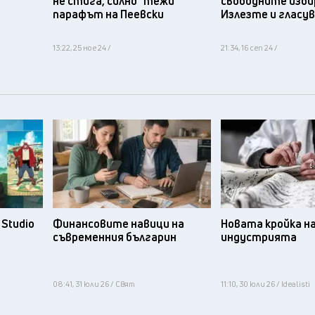
не стига, силно "тежи"
свободните изби
парафът на Пеевски
Излезте и гласу
13:22, 25 ное 24 /
21:34, 16 сеп 24 /
Studio
Финансовите навици на
Новата кройка н
съвременния българин
индустрията
08:41, 31 юли 26 / Свят
11:10, 30 юли 26 / Idealisti