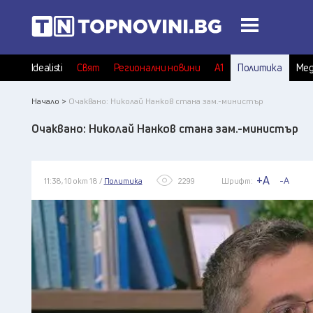
Idealisti
Свят
Регионални новини
А1
Политика
Мед
Начало >
Очаквано: Николай Нанков стана зам.-министър
Очаквано: Николай Нанков стана зам.-министър
+A
-A
11:38, 10 окт 18 /
Политика
2299
Шрифт: