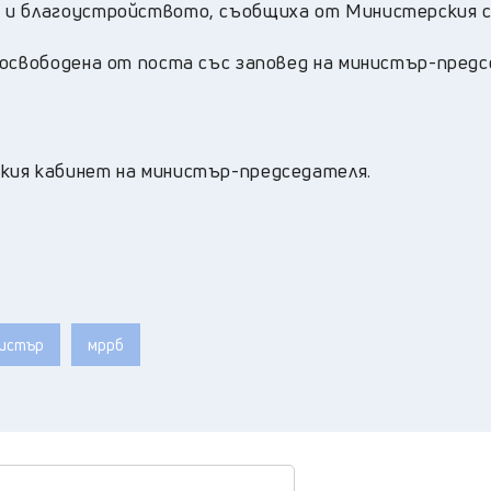
 и благоустройството, съобщиха от Министерския 
 освободена от поста със заповед на министър-пред
кия кабинет на министър-председателя.
истър
мррб