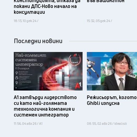
Конституцията, отказа да
във Вашингтон
покани ДПС-Ново начало на
консултации
18:13, 10 дек 24 /
15:32, 05 дек 24 /
Последни новини
А1 затвърди лидерството
Режисьорът, когото 
си като най-голямата
Ghibli изпусна
технологична компания и
системен интегратор
11:56, 04 авг 26 / А1
08:55, 02 авг 26 / Idealisti