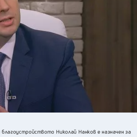
22
°C
Перник
,
27
°C
Плевен
,
28
°C
Пловдив
,
26
°C
Разград
,
26
°C
Русе
,
25
°C
Силистра
,
26
°C
Сливен
,
21
°C
Смолян
,
23
°C
София
,
25
°C
Стара Загора
,
24
°C
Търговище
,
26
°C
Хасково
,
24
°C
Шумен
,
28
°C
Ямбол
,
 благоустройството Николай Нанков е назначен за