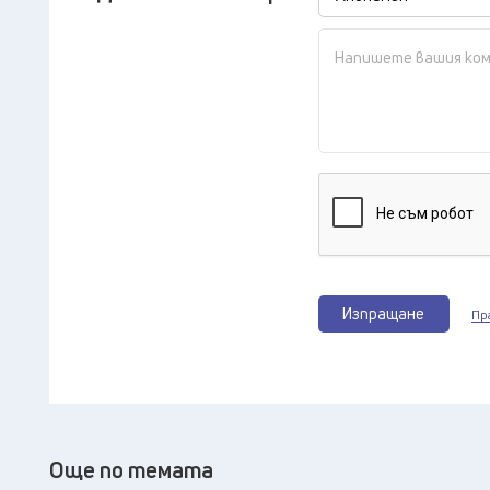
Изпращане
Пр
Още по темата