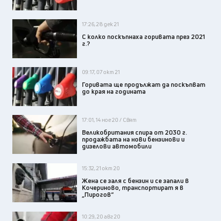
17:26, 28 дек 21
С колко поскъпнаха горивата през 2021
г.?
09:17, 07 окт 21
Горивата ще продължат да поскъпват
до края на годината
17:01, 14 ное 20 / Свят
Великобритания спира от 2030 г.
продажбата на нови бензинови и
дизелови автомобили
15:32, 21 окт 20
Жена се заля с бензин и се запали в
Кочериново, транспортират я в
„Пирогов“
10:29, 20 авг 20