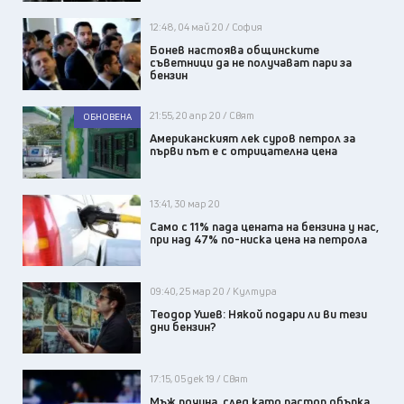
12:48, 04 май 20 / София
Бонев настоява общинските
съветници да не получават пари за
бензин
21:55, 20 апр 20 / Свят
ОБНОВЕНА
Американският лек суров петрол за
първи път е с отрицателна цена
13:41, 30 мар 20
Само с 11% пада цената на бензина у нас,
при над 47% по-ниска цена на петрола
09:40, 25 мар 20 / Култура
Теодор Ушев: Някой подари ли ви тези
дни бензин?
17:15, 05 дек 19 / Свят
Мъж почина, след като пастор обърка