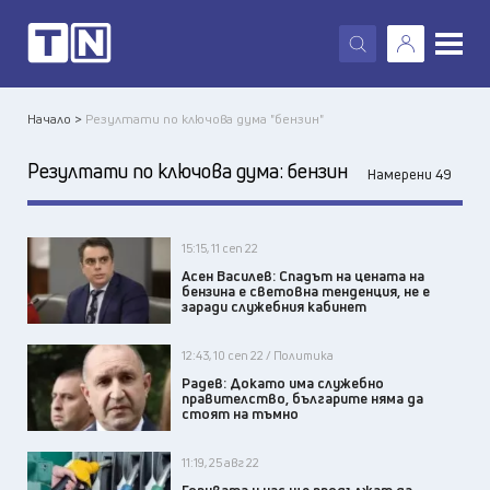
X
Начало >
Резултати по ключова дума "бензин"
Резултати по ключова дума:
бензин
Намерени 49
15:15, 11 сеп 22
Асен Василев: Спадът на цената на
бензина е световна тенденция, не е
заради служебния кабинет
12:43, 10 сеп 22 / Политика
Радев: Докато има служебно
правителство, българите няма да
стоят на тъмно
11:19, 25 авг 22