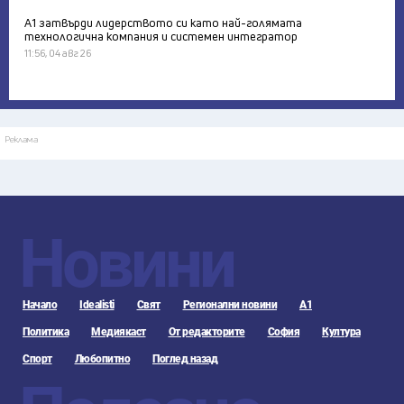
А1 затвърди лидерството си като най-голямата
технологична компания и системен интегратор
11:56, 04 авг 26
Реклама
Новини
Начало
Idealisti
Свят
Регионални новини
А1
Политика
Медиякаст
От редакторите
София
Култура
Спорт
Любопитно
Поглед назад