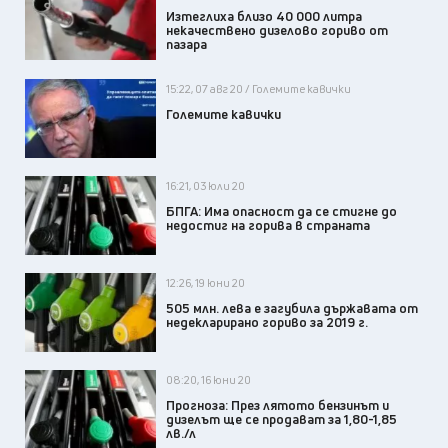
Изтеглиха близо 40 000 литра
некачествено дизелово гориво от
пазара
15:22, 07 авг 20 / Големите кавички
Големите кавички
16:21, 03 юли 20
БПГА: Има опасност да се стигне до
недостиг на горива в страната
12:26, 19 юни 20
505 млн. лева е загубила държавата от
недекларирано гориво за 2019 г.
08:20, 16 юни 20
Прогноза: През лятото бензинът и
дизелът ще се продават за 1,80-1,85
лв./л