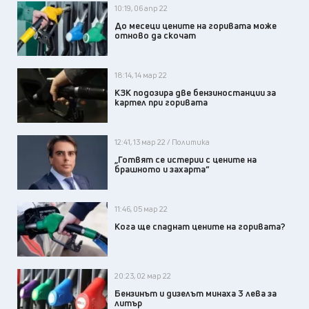
10:19, 06 апр 22
До месеци цените на горивата може
отново да скочат
18:14, 14 мар 22
КЗК подозира две бензиностанции за
картел при горивата
12:41, 13 мар 22 / Политика
„Готвят се истерии с цените на
брашното и захарта“
11:46, 05 мар 22
Кога ще спаднат цените на горивата?
20:23, 02 мар 22
Бензинът и дизелът минаха 3 лева за
литър