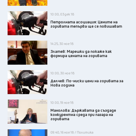
10:00, 03 дек 18
Петролната асоциация: Цените на
горивата тепърва ще се повишават
14:25, 30 ное 18
Златев: Марешки да покаже как
формира цената на горивата
10:00, 30 ное 18
Делчев: По-ниски цени на горивата за
Нова година
10:00, 19 ное 18
Манолова: Държавата да създаде
конкурентна среда при пазара на
горивата
09:40, 16 ное 18 / Политика