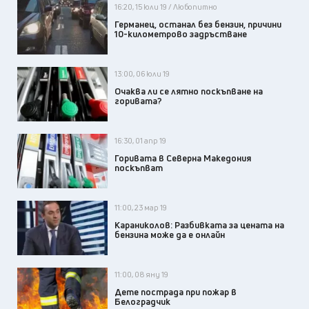
16:20, 15 юли 19 / Любопитно
Германец, останал без бензин, причини
10-километрово задръстване
13:00, 06 юли 19
Очаква ли се лятно поскъпване на
горивата?
16:30, 01 апр 19
Горивата в Северна Македония
поскъпват
11:00, 23 мар 19
Караниколов: Разбивката за цената на
бензина може да e онлайн
11:00, 08 яну 19
Дете пострада при пожар в
Белоградчик