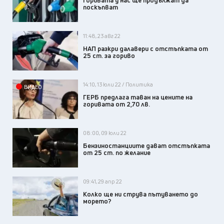
Горивата у нас ще продължат да
поскъпват
11:48, 23 авг 22
НАП разкри далавери с отстъпката от
25 ст. за гориво
14:10, 13 юли 22 / Политика
ВИДЕО
ГЕРБ предлага таван на цените на
горивата от 2,70 лв.
08:00, 09 юли 22
Бензиностанциите дават отстъпката
от 25 ст. по желание
09:41, 29 апр 22
Колко ще ни струва пътуването до
морето?