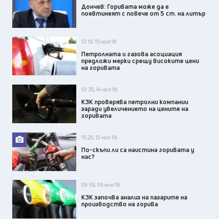
Дончев: Горивата може да е
поевтинеят с повече от 5 ст. на литър
13:10, 15 ное 18
Петролната и газова асоциация
предложи мерки срещу високите цени
на горивата
10:35, 14 ное 18
КЗК проверява петролни компании
заради увеличението на цените на
горивата
15:29, 12 ное 18
По-скъпи ли са наистина горивата у
нас?
09:55, 06 ное 18
КЗК започва анализ на пазарите на
производство на горива