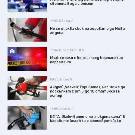
светена вода с бензин
15:03, 03 окт 19
Не се очаква скок на горивата до Нова
година
15:04, 01 окт 19 / Свят
Мъж се заля с бензин пред британския
парламент
09:23, 17 сеп 19
Андрей Делчев: Горивата у нас може да
поскъпнат с от 5 до 10 стотинки за
литър
14:05, 23 юли 19
БПГА: Включването на „покупна цена“ в
касовите бележки е антиевропейско