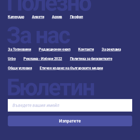
Полезно
Календар
Анкети
Архив
Профил
За нас
За Топновини
Редакционен екип
Контакти
За реклама
Urbo
Реклама - Избори 2022
Политика за бисквитките
Общи условия
Етичен кодекс на българските медии
Бюлетин
Изпратете