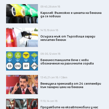
09:40, 26 окт 18
Каролев: Възможно е цената на бензина
да се повиши
14:15, 19 окт 18
Осъдиха мъж от Търговище заради
неплатен бензин
08:00, 12 окт 18
Бензиностанциите вече с нови
обозначения на различните горива
13:45, 21 сеп 18 / Свят
Венецуела преминава от 24 септември
към пазарни цени на бензина
11:10, 14 сеп 18
Продажбите на екоавтомобили у нас