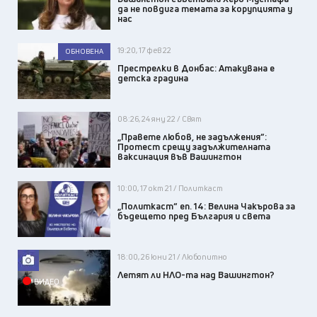
да не повдига темата за корупцията у
нас
19:20, 17 фев 22
ОБНОВЕНА
Престрелки в Донбас: Атакувана е
детска градина
08:26, 24 яну 22 / Свят
„Правете любов, не задължения”:
Протест срещу задължителната
ваксинация във Вашингтон
10:00, 17 окт 21 / Политкаст
„Политкаст“ еп. 14: Велина Чакърова за
бъдещето пред България и света
18:00, 26 юни 21 / Любопитно
Летят ли НЛО-та над Вашингтон?
ВИДЕО