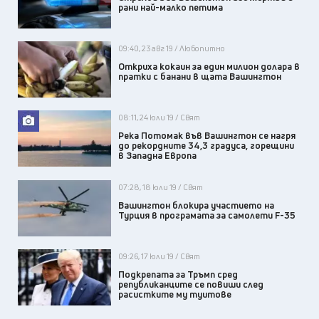
рани най-малко петима
09:40, 23 авг 19 / Любопитно
Откриха кокаин за един милион долара в
пратки с банани в щата Вашингтон
08:11, 24 юли 19 / Свят
Река Потомак във Вашингтон се нагря
до рекордните 34,3 градуса, горещини
в Западна Европа
07:28, 18 юли 19 / Свят
Вашингтон блокира участието на
Турция в програмата за самолети F-35
09:26, 17 юли 19 / Свят
Подкрепата за Тръмп сред
републиканците се повиши след
расистките му туитове