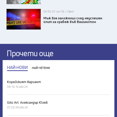
09:55, 07 сеп 18 / Свят
Мъж взе заложници след неуспешен
опит за грабеж във Вашингтон
Прочети още
НАЙ-НОВИ
НАЙ-ЧЕТЕНИ
Корейският вариант
08:10, 10 авг 26
Gito Art: Александър Юзев
07:25, 09 авг 26