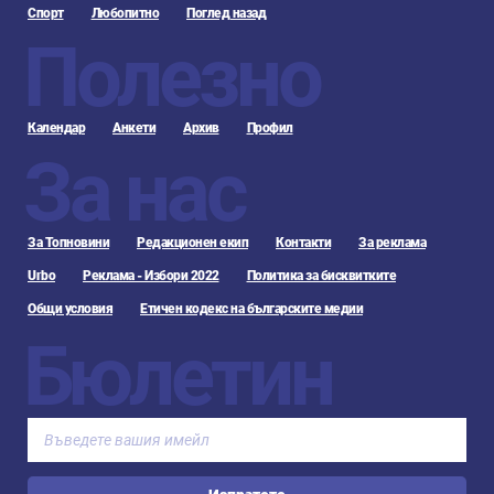
Спорт
Любопитно
Поглед назад
Полезно
Календар
Анкети
Архив
Профил
За нас
За Топновини
Редакционен екип
Контакти
За реклама
Urbo
Реклама - Избори 2022
Политика за бисквитките
Общи условия
Етичен кодекс на българските медии
Бюлетин