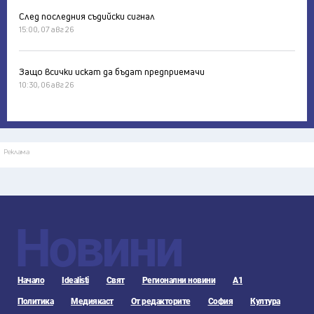
След последния съдийски сигнал
15:00, 07 авг 26
Защо всички искат да бъдат предприемачи
10:30, 06 авг 26
Реклама
Новини
Начало
Idealisti
Свят
Регионални новини
А1
Политика
Медиякаст
От редакторите
София
Култура