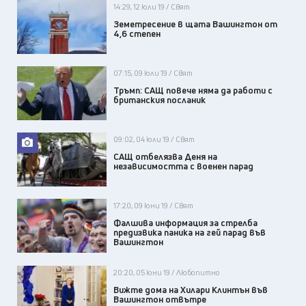
14:29, 12 юли 19 / Свят
Земетресение в щата Вашингтон от
4,6 степен
07:15, 09 юли 19 / Свят
Тръмп: САЩ повече няма да работи с
британския посланик
09:02, 04 юли 19 / Свят
САЩ отбелязва Деня на
независимостта с военен парад
17:20, 09 юни 19 / Свят
Фалшива информация за стрелба
предизвика паника на гей парад във
Вашингтон
20:20, 05 юни 19 / Любопитно
Вижте дома на Хилари Клинтън във
Вашингтон отвътре