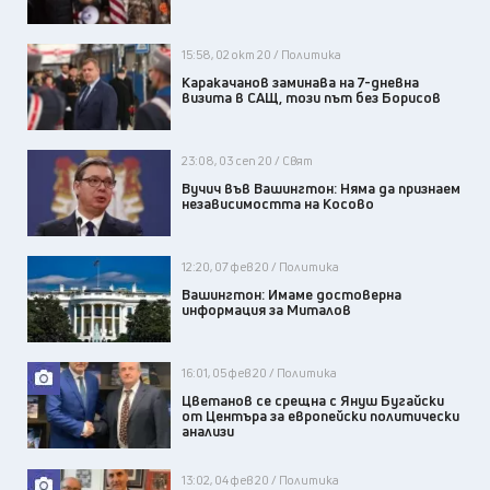
15:58, 02 окт 20 / Политика
Каракачанов заминава на 7-дневна
визита в САЩ, този път без Борисов
23:08, 03 сеп 20 / Свят
Вучич във Вашингтон: Няма да признаем
независимостта на Косово
12:20, 07 фев 20 / Политика
Вашингтон: Имаме достоверна
информация за Миталов
16:01, 05 фев 20 / Политика
Цветанов се срещна с Януш Бугайски
от Центъра за европейски политически
анализи
13:02, 04 фев 20 / Политика