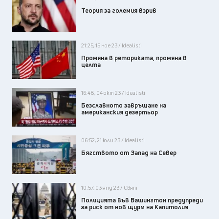
Теория за големия взрив
21:25, 15 ное 23 / Idealisti
Промяна в реториката, промяна в
целта
16:48, 04 окт 23 / Idealisti
Безславното завръщане на
американския дезертьор
06:52, 21 юли 23 / Idealisti
Бягството от Запад на Север
10:57, 03 яну 23 / Свят
Полицията във Вашингтон предупреди
за риск от нов щурм на Капитолия