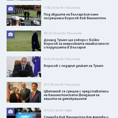
17:59, 25 ное 19 / Политика
Под звуците на българския химн
посрещнаха Борисов във Вашингтон
08:20, 23 ное 19 / Политика
Доналд Тръмп ще говори с Бойко
Борисов за енергийната независимост
и корупцията в България
14:00, 19 ное 19 / Политика
Борисов с подарък уникат за Тръмп
15:11, 30 окт 19 / Политика
Цветанов се срещна с представители
на вашингтонската Фондация за
защита на демокрациите
11:17, 20 сеп 19 / Свят
Стрелба във Вашингтон взе жертва и