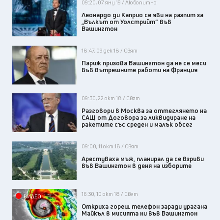
09:20, 07 яну 19 / Любопитно
Леонардо ди Каприо се яви на разпит за
„Вълкът от Уолстрийт“ във
Вашингтон
18:47, 09 дек 18 / Свят
Париж призова Вашингтон да не се меси
във вътрешните работи на Франция
09:30, 22 окт 18 / Свят
Разговори в Москва за оттеглянето на
САЩ от Договора за ликвидиране на
ракетите със среден и малък обсег
09:00, 11 окт 18 / Свят
Арестуваха мъж, планирал да се взриви
във Вашингтон в деня на изборите
16:30, 10 окт 18 / Свят
ВИДЕО
Откриха горещ телефон заради урагана
Майкъл в мисията ни във Вашингтон