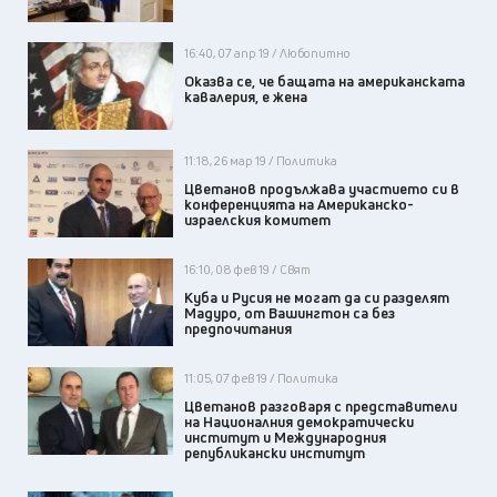
16:40, 07 апр 19 / Любопитно
Оказва се, че бащата на американската
кавалерия, е жена
11:18, 26 мар 19 / Политика
Цветанов продължава участието си в
конференцията на Американско-
израелския комитет
16:10, 08 фев 19 / Свят
Куба и Русия не могат да си разделят
Мадуро, от Вашингтон са без
предпочитания
11:05, 07 фев 19 / Политика
Цветанов разговаря с представители
на Националния демократически
институт и Международния
републикански институт