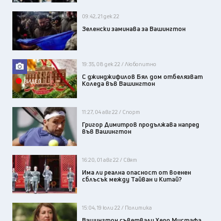
09:42, 21 дек 22
Зеленски заминава за Вашингтон
19:35, 08 дек 22 / Любопитно
С джинджифилов Бял дом отбелязват
ВИДЕО
Коледа във Вашингтон
11:27, 04 авг 22 / Спорт
Григор Димитров продължава напред
във Вашингтон
16:20, 01 авг 22 / Свят
Има ли реална опасност от военен
сблъсък между Тайван и Китай?
15:04, 19 юли 22 / Политика
Вашингтон съветвали Херо Мустафа