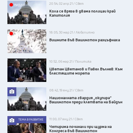
20:54, 02 апр 21 / Свят
ВИДЕО
Кола се вряза в двама полицаи край
Капитолия
18:05, 30 мар 21 / Любопитно
ВИДЕО
Вишните във Вашингтон разцъфнаха
10:52, 06 мар 21 / Политика
Цветан Цветанов и Павел Вълнев: Към
блестящите морета
08:42, 19 яну 21 / Свят
Националната гвардия „окупира“
Вашингтон преди клетвата на Байдън
11:00, 07 яну 21 / Свят
ТЕМА В РАЗВИТИЕ
Четирима починали при щурма на
Конгреса във Вашингтон