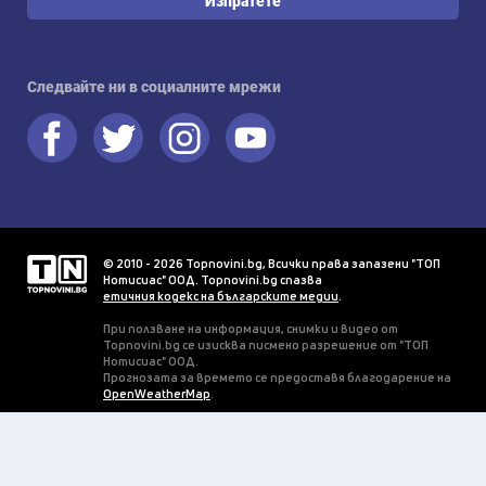
Изпратете
Следвайте ни в социалните мрежи
© 2010 - 2026 Topnovini.bg, Всички права запазени "ТОП
Нотисиас" ООД. Topnovini.bg спазва
етичния кодекс на българските медии
.
При ползване на информация, снимки и видео от
Topnovini.bg се изисква писмено разрешение от "ТОП
Нотисиас" ООД.
Прогнозата за времето се предоставя благодарение на
OpenWeatherMap
.