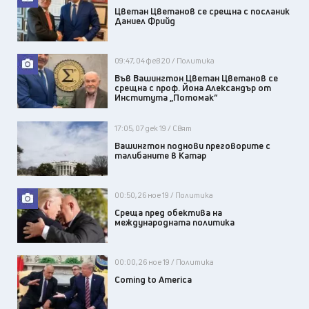
Цветан Цветанов се срещна с посланик
Даниел Фрийд
09:47, 04 фев 20 / Политика
Във Вашингтон Цветан Цветанов се
срещна с проф. Йона Александър от
Института „Потомак“
17:05, 07 дек 19 / Свят
Вашингтон поднови преговорите с
талибаните в Катар
00:50, 26 ное 19 / Политика
Среща пред обектива на
международната политика
00:00, 26 ное 19 / Политика
Coming to America