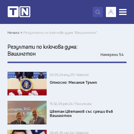
X
Начало >
Резултати по ключова дума "Вашингтон"
Резултати по ключова дума:
Вашингтон
Намерени 54
20:05, 24 яну 25 / Idealisti
Относно: Мелания Тръмп
15:32, 05 дек 24 / Политика
Цветан Цветанов със срещи във
Вашингтон
06:45, 30 сеп 24 / Idealisti