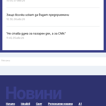
15:00, 07 авг 26
Защо всички искат да бъдат предприемачи
10:30, 06 авг 26
"Не става дума за пазарен дял, а за CNN."
11:45, 05 авг 26
Реклама
Новини
Начало
Idealisti
Свят
Регионални новини
А1