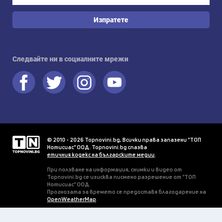
Изпратете
Следвайте ни в социалните мрежи
© 2010 - 2026 Topnovini.bg, Всички права запазени "ТОП
Нотисиас" ООД. Topnovini.bg спазва
етичния кодекс на българските медии
.
При ползване на информация, снимки и видео от
Topnovini.bg се изисква писмено разрешение от "ТОП
Нотисиас" ООД.
Прогнозата за времето се предоставя благодарение на
OpenWeatherMap
.