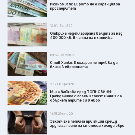
Икономист: Еврото не е гаранция за
просперитет
12:01, 13 фев 20
Откриха недекларирана валута за над
400 000 лв. в чанта на пътничка
09:36, 08 фев 20
Стив Ханке: България не трябва да
влиза в еврозоната
16:30, 03 фев 20
Мика Зайкова пред ТОПНОВИНИ:
Гражданите с големи спестявания да
обърнат парите си в евро
14:15, 29 яну 20
Закопчаха петима при акция срещу
група за пране на стотици хиляди евро