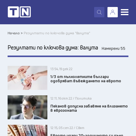
X
Начало >
Резултати по ключова дума "валута"
Резултати по ключова дума:
валута
Намерени 55
13:54, 19 дек 22
1/3 от пълнолетните българи
одобряват въвеждането на еврото
12:11, 16 окт 22 / Политика
Пеканов допусна забавяне на влизането
в еврозоната
12:15, 05 сеп 22 / Свят
Еврото удари 20-годишното си дъно