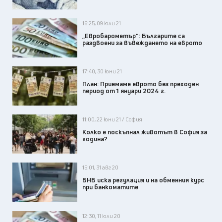
16:25, 09 юли 21
„Евробарометър“: Българите са
раздвоени за въвеждането на еврото
17:40, 30 юни 21
План: Приемаме еврото без преходен
период от 1 януари 2024 г.
11:00, 22 юни 21 / София
Колко е поскъпнал животът в София за
година?
15:01, 31 авг 20
БНБ иска регулация и на обменния курс
при банкоматите
12:30, 11 юли 20