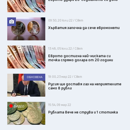
09:50, 20 юли 22 / Свят
Хърватия започна да сече евромонети
13:48, 05 юли 22 / Свят
Еврото достигна най-ниската си
точка спрямо долара от 20 години
19:00, 23 мар 22 / Свят
ОБНОВЕНА
Русия ще доставя газ на неприятелите
само в рубли
15:54, 09 мар 22
ВИДЕО
Рублата вече не струва и 1 стотинка