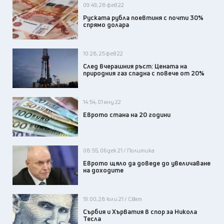
09:49, 28 фев 22
Руската рубла поевтиня с почти 30%
спрямо долара
10:28, 25 фев 22
След вчерашния ръст: Цената на
природния газ спадна с повече от 20%
14:54, 01 яну 22
Еврото стана на 20 години
08:55, 06 дек 21 / Политика
Еврото щяло да доведе до увеличаване
на доходите
19:00, 28 юли 21 / Свят
Сърбия и Хърватия в спор за Никола
Тесла