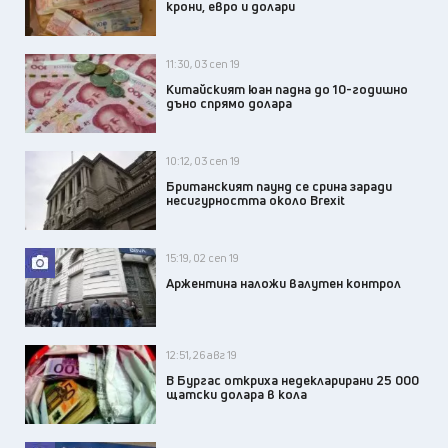
крони, евро и долари
11:30, 03 сеп 19
Китайският юан падна до 10-годишно
дъно спрямо долара
10:12, 03 сеп 19
Британският паунд се срина заради
несигурността около Brexit
15:19, 02 сеп 19
Аржентина наложи валутен контрол
12:51, 26 авг 19
В Бургас откриха недекларирани 25 000
щатски долара в кола