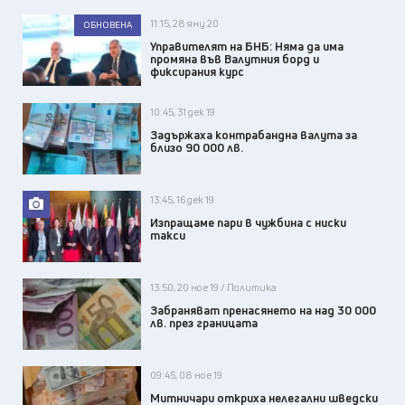
11:15, 28 яну 20
ОБНОВЕНА
Управителят на БНБ: Няма да има
промяна във Валутния борд и
фиксирания курс
10:45, 31 дек 19
Задържаха контрабандна валута за
близо 90 000 лв.
13:45, 16 дек 19
Изпращаме пари в чужбина с ниски
такси
13:50, 20 ное 19 / Политика
Забраняват пренасянето на над 30 000
лв. през границата
09:45, 08 ное 19
Митничари откриха нелегални шведски