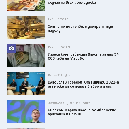
случай на Brexit без сделка
13:30, 13 фев 19
Златото поскъпва, а доларът пада
надолу
15:40, 06 фев 19
Иззеха контрабандна валута за над 94
000 лева на ''Лесово''
15:50, 28 яну 19
Владислав Горанов: От 1 януари 2022-а
ще може да се плаща в евро и у нас
08:00, 28 яну 19 / Политика
Еврокомисарят Валдис Домбровскис
пристига в София