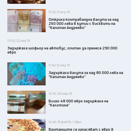
11:05, 01 апр 19
Откриха контрабандна валута за над
250 000 лева в кутии с бисквити на
"Капитан Андреево"
13:00, 22 мар 19
Задържаха шофьор на автобус, опитал да пренесе 290 000
евро
11:40, 12 мар 19
Задържаха валута за над 80 000 лева на
"Капитан Андреево"
16:30, 08 мар 19
Близо 48 000 евро задържаха на
"Калотина"
14:40, 18 фев 19 / Свят
Британците се запасяват с евро в