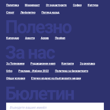
Политика
Медиякаст
От редакторите
София
Култура
Спорт
Любопитно
Поглед назад
Полезно
Календар
Анкети
Архив
Профил
За нас
За Топновини
Редакционен екип
Контакти
За реклама
Urbo
Реклама - Избори 2022
Политика за бисквитките
Общи условия
Етичен кодекс на българските медии
Бюлетин