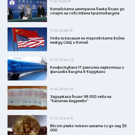
11:32, 12 авг 19
Китайската централна банка близо до
старт на собствена криптовалута
17:50, 06 авг 19
Нова ескалация на търговската война
между САЩ и Китай
10:25, 30 юли 19
Конфискуваха 17 различни наркотици и
фалшива валута в Кърджали
14:40, 29 май 19
Задържаха близо 98 000 лева на
"Капитан Андреево"
12:25, 02 апр 19
Bitcoin рязко покачи цената си до над $5
000