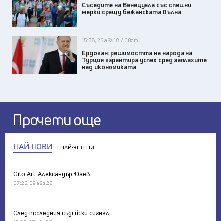
Съседите на Венецуела със спешни
мерки срещу бежанската вълна
15:38, 25 авг 18 / Свят
Ердоган: решимостта на народа на
Турция гарантира успех сред заплахите
над икономиката
Прочети още
НАЙ-НОВИ
НАЙ-ЧЕТЕНИ
Gito Art: Александър Юзев
07:25, 09 авг 26
След последния съдийски сигнал