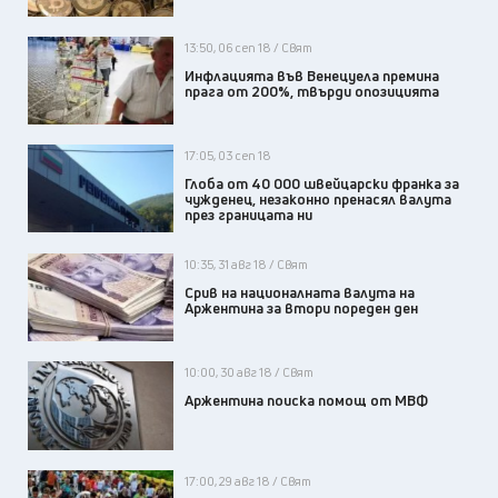
13:50, 06 сеп 18 / Свят
Инфлацията във Венецуела премина
прага от 200%, твърди опозицията
17:05, 03 сеп 18
Глоба от 40 000 швейцарски франка за
чужденец, незаконно пренасял валута
през границата ни
10:35, 31 авг 18 / Свят
Срив на националната валута на
Аржентина за втори пореден ден
10:00, 30 авг 18 / Свят
Аржентина поиска помощ от МВФ
17:00, 29 авг 18 / Свят