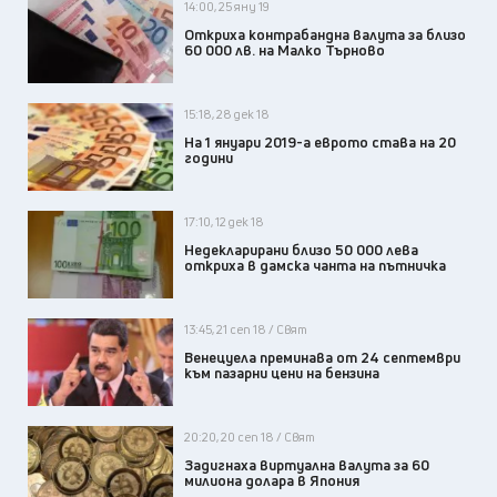
14:00, 25 яну 19
Откриха контрабандна валута за близо
60 000 лв. на Малко Търново
15:18, 28 дек 18
На 1 януари 2019-a еврото става на 20
години
17:10, 12 дек 18
Недекларирани близо 50 000 лева
откриха в дамска чанта на пътничка
13:45, 21 сеп 18 / Свят
Венецуела преминава от 24 септември
към пазарни цени на бензина
20:20, 20 сеп 18 / Свят
Задигнаха виртуална валута за 60
милиона долара в Япония