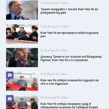
11:33, 10 яну 20 / Свят
Тръмп поздрави с писмо Ким Чен Ун за
рождения му ден
10:55, 01 яну 20 / Свят
Ким Чен Ун не произнесе новогодишна
реч
14:00, 25 дек 19 / Свят
Доналд Тръмп е по-опасен от Владимир
Путин, Ким Чен Ун и Си Цзинпин
11:43, 09 дек 19 / Свят
Ким чен Ун откри планински курорт за
ски и спа туризъм
09:23, 03 дек 19 / Свят
Ким Чен Ун откри модерен град в
свещената планина на Северна Корея