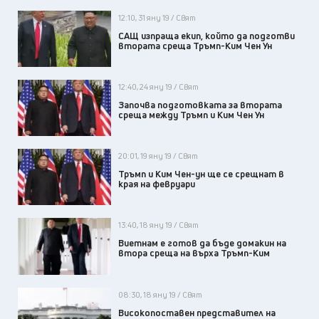
12:10, 31 яну 19 / Свят
САЩ изпраща екип, който да подготви
втората среща Тръмп-Ким Чен Ун
12:40, 24 яну 19 / Свят
Започва подготовката за втората
среща между Тръмп и Ким Чен Ун
20:01, 19 яну 19 / Свят
Тръмп и Ким Чен-ун ще се срещнат в
края на февруари
13:40, 18 яну 19 / Свят
Виетнам е готов да бъде домакин на
втора среща на върха Тръмп-Ким
08:30, 18 яну 19 / Свят
Високопоставен представител на