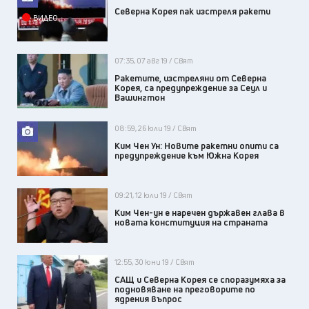
Северна Корея пак изстреля ракети
ВИДЕО
07:35, 07 авг 19 / Свят
Ракетите, изстреляни от Северна
Корея, са предупреждение за Сеул и
Вашингтон
08:59, 26 юли 19 / Свят
Ким Чен Ун: Новите ракетни опити са
предупреждение към Южна Корея
09:21, 12 юли 19 / Свят
Ким Чен-ун е наречен държавен глава в
новата конституция на страната
12:55, 30 юни 19 / Свят
САЩ и Северна Корея се споразумяха за
подновяване на преговорите по
ядрения въпрос