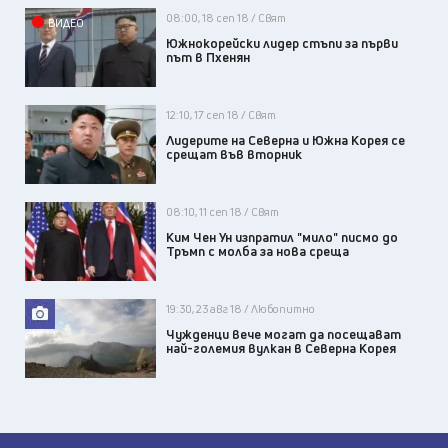
08:00, 18 сеп 18 / Свят
ВИДЕО
Южнокорейски лидер стъпи за първи
път в Пхенян
12:10, 17 сеп 18 / Свят
Лидерите на Северна и Южна Корея се
срещат във вторник
08:10, 11 сеп 18 / Свят
Ким Чен Ун изпратил "мило" писмо до
Тръмп с молба за нова среща
19:30, 23 авг 18 / Любопитно
Чужденци вече могат да посещават
най-големия вулкан в Северна Корея