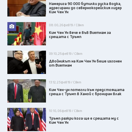
Намерига 90 000 бутилки руска водка,
адресирани до севернокорейския лидер
Ким Чен Ун
08:00, 26 фев 19 / Свят
Ким Чен Ун вече е във Виетнам за
срещата с Тръмп
09:10, 25 фев 19 / Свят
Двойникът на Ким Чен Ун беше изгонен
от Виетнам
13:12, 23 фев 19 / Свят
Ким Чен-ун потегли към предстоящата
среща с Тръмп в Ханой с брониран влак
10:10, 06 фев 19 / Свят
Тръмп разкри кога ще е срещата му с
Ким Чен Ун