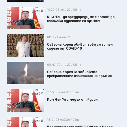
10:20, 28 юли 22 / Свят
Ким Чен-ун предупреди, че е готов да
използва ядрените си оръжия
08:33, 13 май 22
Северна Корея обяви първи смъртен
случай от COVID-19
08:42, 20 яну 22 / Свят
Северна Корея възобновява
прекратените изпитания на оръжия
11:56, 05 май 20 / Свят
Ким Чен Ун с медал от Русия
18:01, 03 май 20 / Свят
Български посланик в Северна Корея: