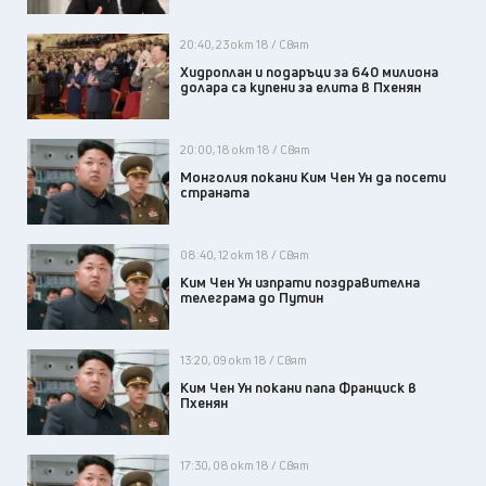
20:40, 23 окт 18 / Свят
Хидроплан и подаръци за 640 милиона
долара са купени за елита в Пхенян
20:00, 18 окт 18 / Свят
Монголия покани Ким Чен Ун да посети
страната
08:40, 12 окт 18 / Свят
Ким Чен Ун изпрати поздравителна
телеграма до Путин
13:20, 09 окт 18 / Свят
Ким Чен Ун покани папа Франциск в
Пхенян
17:30, 08 окт 18 / Свят