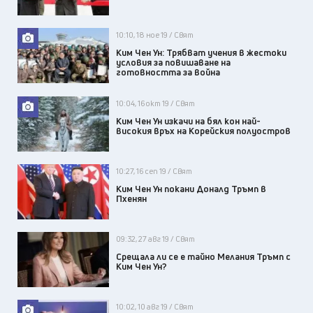
10:10, 18 ное 19 / Свят
Ким Чен Ун: Трябват учения в жестоки
условия за повишаване на
готовността за война
10:04, 16 окт 19 / Свят
Ким Чен Ун изкачи на бял кон най-
високия връх на Корейския полуостров
10:27, 16 сеп 19 / Свят
Ким Чен Ун покани Доналд Тръмп в
Пхенян
09:32, 27 авг 19 / Свят
Срещала ли се е тайно Мелания Тръмп с
Ким Чен Ун?
10:02, 10 авг 19 / Свят