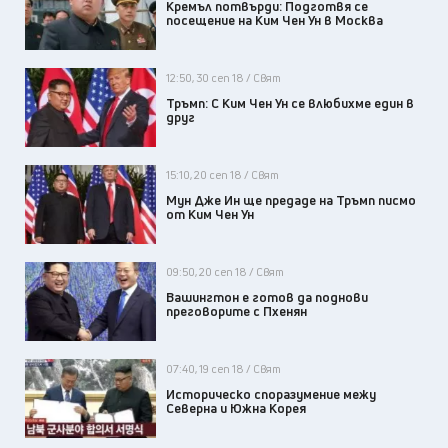
Кремъл потвърди: Подготвя се
посещение на Ким Чен Ун в Москва
12:50, 30 сеп 18 / Свят
Тръмп: С Kим Чен Ун се влюбихме един в
друг
15:10, 20 сеп 18 / Свят
Мун Дже Ин ще предаде на Тръмп писмо
от Ким Чен Ун
09:50, 20 сеп 18 / Свят
Вашингтон е готов да поднови
преговорите с Пхенян
07:40, 19 сеп 18 / Свят
Историческо споразумение межу
Северна и Южна Корея