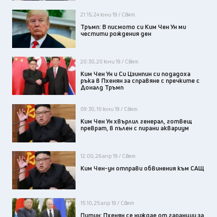
21:15, 24 юни 19 / Свят
Тръмп: В писмото си Ким Чен Ун ми
честити рождения ден
20:30, 20 юни 19 / Свят
Ким Чен Ун и Си Цзинпин си подадоха
ръка в Пхенян за справяне с пречките с
Доналд Тръмп
09:30, 10 юни 19 / Свят
Ким Чен Ун хвърлил генерал, готвещ
преврат, в пълен с пирани аквариум
12:00, 26 апр 19 / Свят
Ким Чен-ун отправи обвинения към САЩ
15:10, 25 апр 19 / Свят
Путин: Пхенян се нуждае от гаранции за