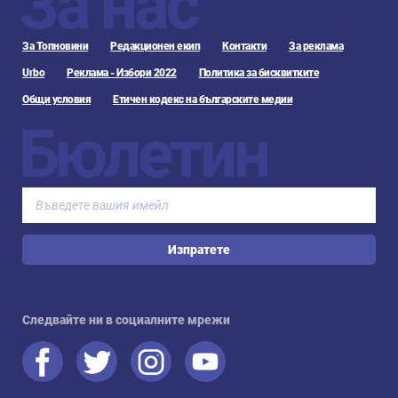
За нас
За Топновини
Редакционен екип
Контакти
За реклама
Urbo
Реклама - Избори 2022
Политика за бисквитките
Общи условия
Етичен кодекс на българските медии
Бюлетин
Изпратете
Следвайте ни в социалните мрежи