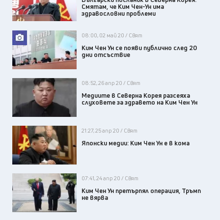
Смятам, че Ким Чен-Ун има
здравословни проблеми
08:00, 02 май 20 / Свят
Ким Чен Ун се появи публично след 20
дни отсъствие
08:52, 26 апр 20 / Свят
Медиите в Северна Корея разсеяха
слуховете за здравето на Ким Чен Ун
21:27, 25 апр 20 / Свят
Японски медии: Ким Чен Ун е в кома
07:41, 24 апр 20 / Свят
Ким Чен Ун претърпял операция, Тръмп
не вярва