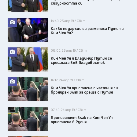
сигурността си
14:40, 25 апр 19 / Свят
Какви подаръци си размениха Путин и
Ким Чен Ун?
08:00, 25 апр 19 / Свят
Ким Чен Ун и Владимир Путин се
срещнаха във Владивосток
16:12, 24 апр 19 / Свят
Ким Чен Ун пристигна с частния си
брониран влак за среща с Путин
07:40, 24 апр 19 / Свят
Бронираният влак на Ким Чен Ун
пристигна в Русия