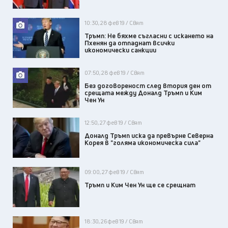
10:30, 28 фев 19 / Свят
Тръмп: Не бяхме съгласни с искането на
Пхенян да отпаднат всички
икономически санкции
07:50, 28 фев 19 / Свят
Без договореност след втория ден от
срещата между Доналд Тръмп и Ким
Чен Ун
12:50, 27 фев 19 / Свят
Доналд Тръмп иска да превърне Северна
Корея в "голяма икономическа сила"
09:00, 27 фев 19 / Свят
Тръмп и Ким Чен Ун ще се срещнат
18:30, 26 фев 19 / Свят