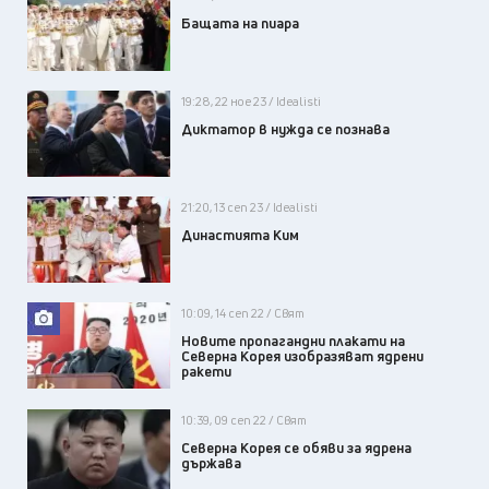
Бащата на пиара
19:28, 22 ное 23 / Idealisti
Диктатор в нужда се познава
21:20, 13 сеп 23 / Idealisti
Династията Ким
10:09, 14 сеп 22 / Свят
Новите пропагандни плакати на
Северна Корея изобразяват ядрени
ракети
10:39, 09 сеп 22 / Свят
Северна Корея се обяви за ядрена
държава