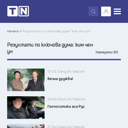
X
Начало >
Резултати по ключова дума "ким чен ун"
Резултати по ключова дума:
ким чен
ун
Намерени 80
07:00, 12 яну 25 / Idealisti
Вечна дружба!
20:25, 23 юни 24 / Idealisti
Геополитика ала Рус
07:54, 23 май 24 / Idealisti