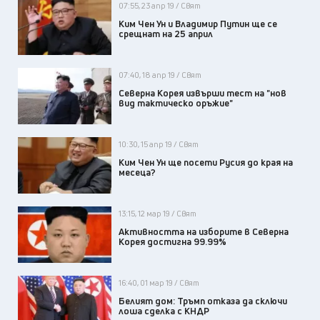
07:55, 23 апр 19 / Свят
Ким Чен Ун и Владимир Путин ще се
срещнат на 25 април
07:40, 18 апр 19 / Свят
Северна Корея извърши тест на "нов
вид тактическо оръжие"
10:30, 15 апр 19 / Свят
Ким Чен Ун ще посети Русия до края на
месеца?
13:15, 12 мар 19 / Свят
Активността на изборите в Северна
Корея достигна 99.99%
16:40, 01 мар 19 / Свят
Белият дом: Тръмп отказа да сключи
лоша сделка с КНДР