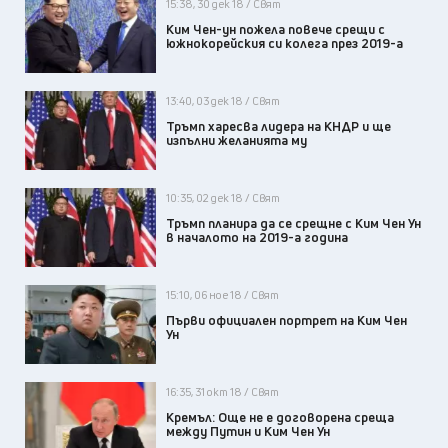
15:38, 30 дек 18 / Свят
Ким Чен-ун пожела повече срещи с
южнокорейския си колега през 2019-а
13:40, 03 дек 18 / Свят
Тръмп харесва лидера на КНДР и ще
изпълни желанията му
10:35, 02 дек 18 / Свят
Тръмп планира да се срещне с Ким Чен Ун
в началото на 2019-а година
15:10, 06 ное 18 / Свят
Първи официален портрет на Ким Чен
Ун
16:35, 31 окт 18 / Свят
Кремъл: Още не е договорена среща
между Путин и Ким Чен Ун