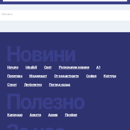
Реклама
Новини
Начало
Idealisti
Свят
Регионални новини
А1
Политика
Медиякаст
От редакторите
София
Култура
Спорт
Любопитно
Поглед назад
Полезно
Календар
Анкети
Архив
Профил