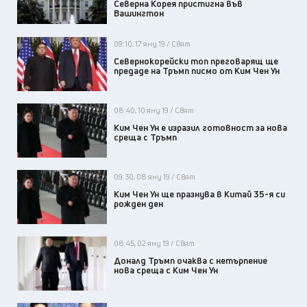
Северна Корея пристигна във
Вашингтон
09:10, 17 яну 19 / Свят
Севернокорейски топ преговарящ ще
предаде на Тръмп писмо от Ким Чен Ун
08:40, 10 яну 19 / Свят
Ким Чен Ун е изразил готовност за нова
среща с Тръмп
09:30, 08 яну 19 / Свят
Ким Чен Ун ще празнува в Китай 35-я си
рожден ден
08:45, 02 яну 19 / Свят
Доналд Тръмп очаква с нетърпение
нова среща с Ким Чен Ун