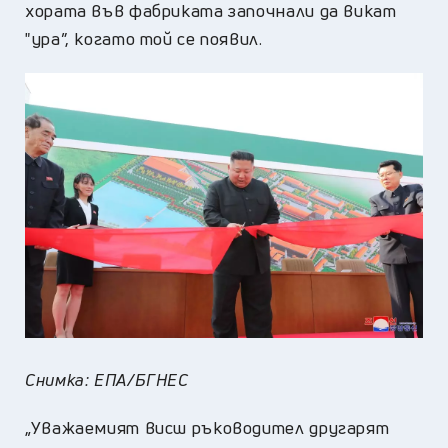
хората във фабриката започнали да викат
"ура”, когато той се появил.
Снимка: ЕПА/БГНЕС
„Уважаемият висш ръководител другарят