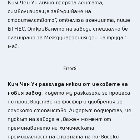
Ким Чен Ун лично преряза лентата,
символизираща завършване на
строителството”, отбеляза агенцията, пише
БГНЕС. Откриването на завода специално бе
планирано за Международния ден на труда 1
май.
Error9
Ким Чен Ун разгледа някои от цеховете на
новия завод
, където му разказаха за процеса
по производство на фосфор и удобрения за
селското стопанство. Лидерът подчертал, че
пускът на завода е „важен момент от
преминаването на химическата
промишленост на страната на по-високо