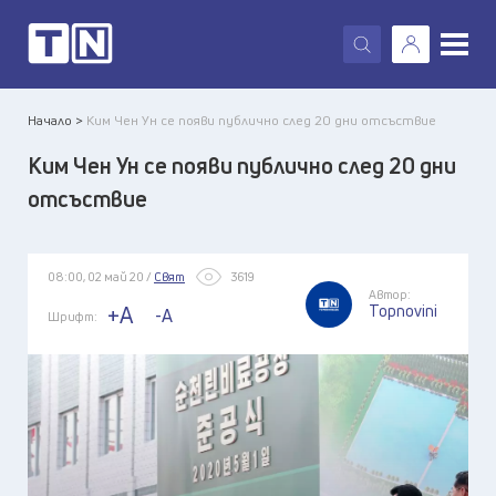
X
Начало >
Ким Чен Ун се появи публично след 20 дни отсъствие
Ким Чен Ун се появи публично след 20 дни
отсъствие
08:00, 02 май 20 /
Свят
3619
Автор:
Topnovini
+A
-A
Шрифт: