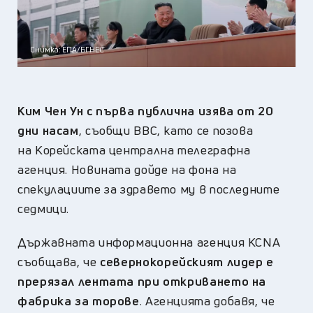
Снимка: ЕПА/БГНЕС
Ким Чен Ун с първа публична изява от 20
дни насам
, съобщи BBC, като се позова
на Корейската централна телеграфна
агенция. Новината дойде на фона на
спекулациите за здравето му в последните
седмици.
Държавната информационна агенция KCNA
съобщава, че
севернокорейският лидер e
прерязал лентата при откриването на
фабрика за торове
. Агенцията добавя, че