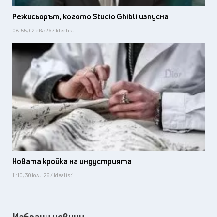
Режисьорът, когото Studio Ghibli изпусна
08:55, 02 авг 26 / Idealisti
Новата кройка на индустрията
11:10, 30 юли 26 / Idealisti
Избрани новини