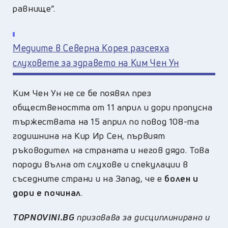
равнище”.
Медиите в Северна Корея разсеяха
слуховете за здравето на Ким Чен Ун
Ким Чен Ун не се бе появял през
обществеността от 11 април и дори пропусна
тържествата на 15 април по повод 108-та
годишнина на Кир Ир Сен, първият
ръководител на страната и негов дядо. Това
породи вълна от слухове и спекулации в
съседните страни и на Запад, че е
болен и
дори е починал
.
TOPNOVINI.BG
призовава за дисциплинирано и