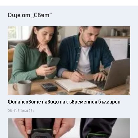
Още от „Свят“
Финансовите навици на съвременния българин
08:41, 31 юли 26 /