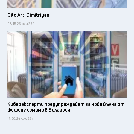
Gito Art: Dimitriyan
08:15, 26 юли 26 /
Киберексперти предупреждават за нова вълна от
фишинг измами в България
17:30, 24 юли 26 /