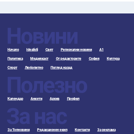
Новини
Начало
Idealisti
Свят
Регионални новини
А1
Политика
Медиякаст
От редакторите
София
Култура
Спорт
Любопитно
Поглед назад
Полезно
Календар
Анкети
Архив
Профил
За нас
За Топновини
Редакционен екип
Контакти
За реклама