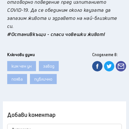
отговорно поведение пред изпитанието
COVID-19. Да се обединим около каузата да
запазим живота и здравето на най-близките
си.
#ОстаниВкъщи - спаси човешки живот!
Ключови думи
Споделете в:
ким чен ун
завод
поява
публично
Добави коментар