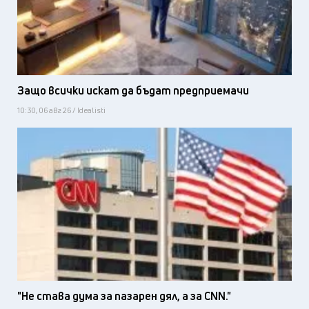
Защо всички искат да бъдат предприемачи
10:30, 06 авг 26 / Idealisti
"Не става дума за пазарен дял, а за CNN."