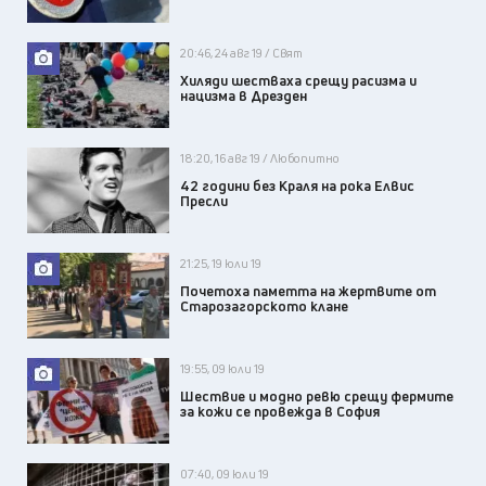
20:46, 24 авг 19 / Свят
Хиляди шестваха срещу расизма и
нацизма в Дрезден
18:20, 16 авг 19 / Любопитно
42 години без Краля на рока Елвис
Пресли
21:25, 19 юли 19
Почетоха паметта на жертвите от
Старозагорското клане
19:55, 09 юли 19
Шествие и модно ревю срещу фермите
за кожи се провежда в София
07:40, 09 юли 19