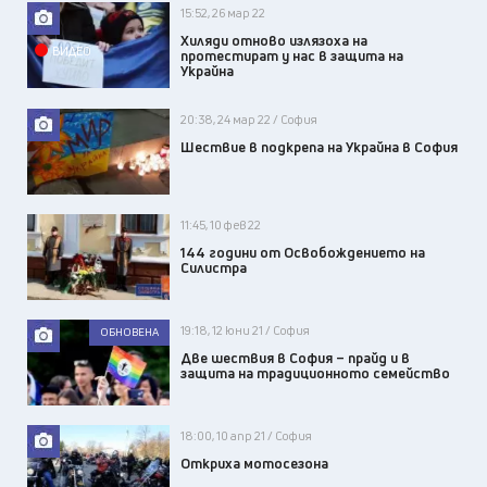
15:52, 26 мар 22
Хиляди отново излязоха на
ВИДЕО
протестират у нас в защита на
Украйна
20:38, 24 мар 22 / София
Шествие в подкрепа на Украйна в София
11:45, 10 фев 22
144 години от Освобождението на
Силистра
19:18, 12 юни 21 / София
ОБНОВЕНА
Две шествия в София – прайд и в
защита на традиционното семейство
18:00, 10 апр 21 / София
Откриха мотосезона