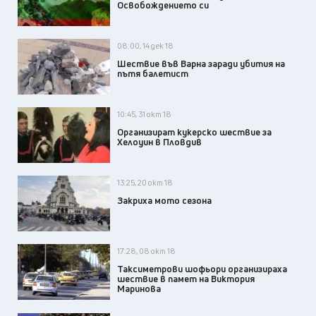
Освобождението си
08:00, 14 дек 18
Шествие във Варна заради убития на
пътя балетист
10:45, 31 окт 18
Организират кукерско шествие за
Хелоуин в Пловдив
13:25, 20 окт 18
Закриха мото сезона
17:28, 08 окт 18
Таксиметрови шофьори организираха
шествие в памет на Виктория
Маринова