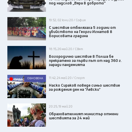
под надслов „Вяра в доброто“
19:52, 02 юни 20 / София
С шествие отбелязаха 5 години от
убийството на Георги Игнатов в
Борисовата градина
18:15, 26 май 20 / Свят
Богородично шествие в Полша бе
прекратено за първи път от над 360 г.
заради пандемията
11:42, 24 май 20 / Спорт
ОБНОВЕНА
ВИДЕО
Наско Сираков поведе синьо шествие
за рождения ден на "Левски"
20:25, 19 май 20
Образователният министър отмени
шествията за 24 май