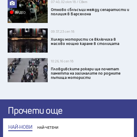
07:40, 02 окт 18 / Свят
Отново сблъсъци между сепаратисти и
ВИДЕО
полиция в Барселона
09:37, 23 сеп 18
Хиляди мотористи се включиха в
масово нощно каране в столицата
10:26, 16 сеп 18
Пловдивските рокери ще почетат
паметта на загиналите по родните
пътища мотористи
Прочети още
НАЙ-НОВИ
НАЙ-ЧЕТЕНИ