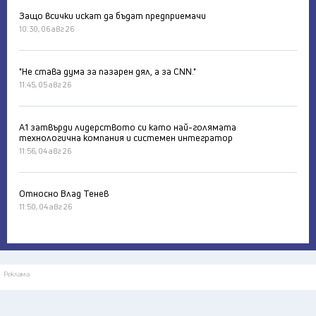
Защо всички искат да бъдат предприемачи
10:30, 06 авг 26
"Не става дума за пазарен дял, а за CNN."
11:45, 05 авг 26
А1 затвърди лидерството си като най-голямата
технологична компания и системен интегратор
11:56, 04 авг 26
Относно Влад Тенев
11:50, 04 авг 26
Реклама