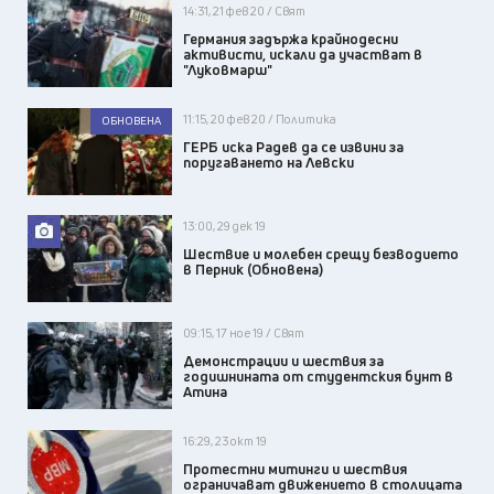
14:31, 21 фев 20 / Свят
Германия задържа крайнодесни
активисти, искали да участват в
"Луковмарш"
11:15, 20 фев 20 / Политика
ОБНОВЕНА
ГЕРБ иска Радев да се извини за
поругаването на Левски
13:00, 29 дек 19
Шествие и молебен срещу безводието
в Перник (Обновена)
09:15, 17 ное 19 / Свят
Демонстрации и шествия за
годишнината от студентския бунт в
Атина
16:29, 23 окт 19
Протестни митинги и шествия
ограничават движението в столицата