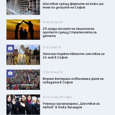
Шествие срещу фермите за кожи ще
мине по улиците на София
14:00, 29 май 19
29 града излизат на национален
протест срещу Стратегията за
детето
11:15, 24 май 19
Започна тържественото шествие за
24 май в София
13:50, 09 май 19
Военни ветерани отбелязаха Деня на
победата в София
10:45, 23 мар 19 / Свят
Ученици организираха ,,Шествие за
любов" в Нова Зеландия