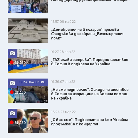
13:57, 08 май 22
„Демократична България“ призова
Фандъкова да забрани „Безсмъртния
полк“
19:27, 28 апр 22
„ГАZ глава затрива“: Поредно шествие
ВИДЕО
в София в подкрепа на Украйна
19:36, 07 апр 22
ТЕМА В РАЗВИТИЕ
„Не сме неутрални“: Хиляди на шествие
ВИДЕО
в София за изпращане на военна помощ
на Украйна
18:24, 27 мар 22
„С вас сме“: Подкрепата ни към Украйна
ВИДЕО
продължава с концерти