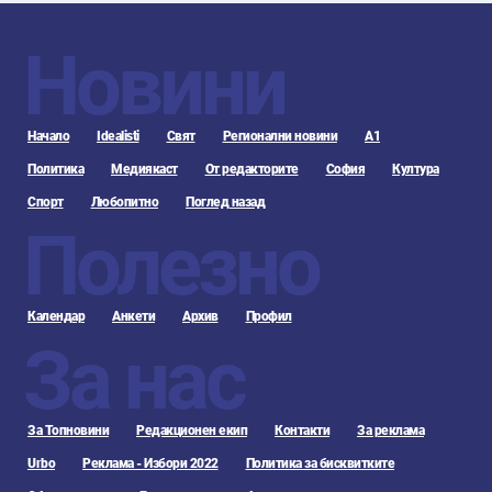
Новини
Начало
Idealisti
Свят
Регионални новини
А1
Политика
Медиякаст
От редакторите
София
Култура
Спорт
Любопитно
Поглед назад
Полезно
Календар
Анкети
Архив
Профил
За нас
За Топновини
Редакционен екип
Контакти
За реклама
Urbo
Реклама - Избори 2022
Политика за бисквитките