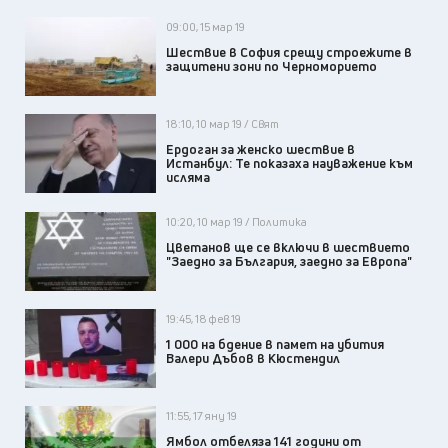
09:00, 15 мар 19
Шествие в София срещу строежите в
защитени зони по Черноморието
18:10, 10 мар 19 / Свят
Ердоган за женско шествие в
Истанбул: Те показаха науважение към
исляма
10:20, 10 мар 19 / Политика
Цветанов ще се включи в шествието
"Заедно за България, заедно за Европа"
19:45, 18 фев 19
1 000 на бдение в памет на убития
Валери Дъбов в Кюстендил
11:55, 17 яну 19
Ямбол отбеляза 141 години от