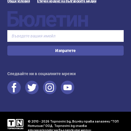
Общи условия
Етичен кодекс на българските медии
Бюлетин
Изпратете
Следвайте ни в социалните мрежи
© 2010 - 2026 Topnovini.bg, Всички права запазени "ТОП
Нотисиас" ООД. Topnovini.bg спазва
етичния кодекс на българските медии
.