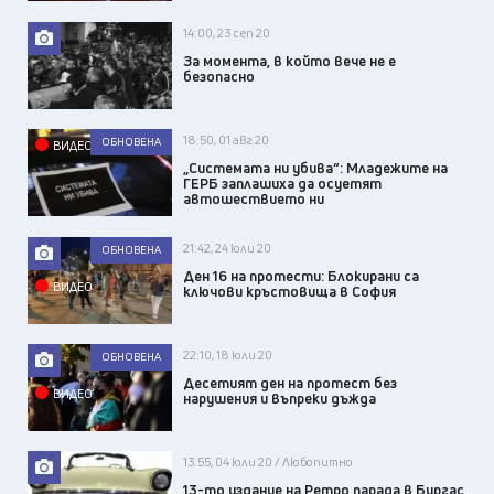
14:00, 23 сеп 20
За момента, в който вече не е
безопасно
18:50, 01 авг 20
ОБНОВЕНА
ВИДЕО
„Системата ни убива“: Младежите на
ГЕРБ заплашиха да осуетят
автошествието ни
21:42, 24 юли 20
ОБНОВЕНА
Ден 16 на протести: Блокирани са
ВИДЕО
ключови кръстовища в София
22:10, 18 юли 20
ОБНОВЕНА
Десетият ден на протест без
ВИДЕО
нарушения и въпреки дъжда
13:55, 04 юли 20 / Любопитно
13-то издание на Ретро парада в Бургас