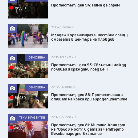
Протестът, ден 94: Няма да спрем
ВИДЕО
19:04, 10 окт 20
Младежи организираха шествие срещу
омразата в центъра на Пловдив
22:15, 09 окт 20
ОБНОВЕНА
Протестът - ден 93: Сблъсъци между
ВИДЕО
полицаи и граждани пред БНТ
22:33, 02 окт 20
ОБНОВЕНА
Протестът, ден 86: Протестиращи
ВИДЕО
отиват на крака при евродепутатите
22:40, 27 сеп 20
ТЕМА В РАЗВИТИЕ
Протестът, ден 81: Митинг-концерт
ВИДЕО
на "Орлов мост" и дата за четвърто
Велико народно въстание