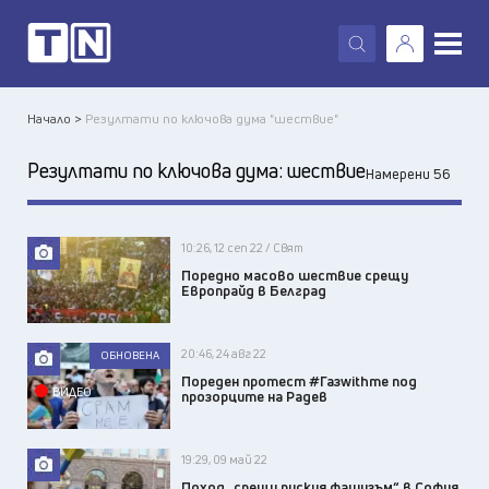
X
Начало >
Резултати по ключова дума "шествие"
Резултати по ключова дума:
шествие
Намерени 56
10:26, 12 сеп 22 / Свят
Поредно масово шествие срещу
Европрайд в Белград
20:46, 24 авг 22
ОБНОВЕНА
Пореден протест #Газwithme под
ВИДЕО
прозорците на Радев
19:29, 09 май 22
Поход „срещу руския фашизъм“ в София