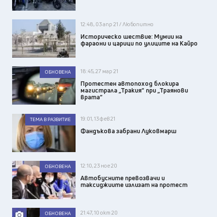
12:48, 03 апр 21 / Любопитно
Историческо шествие: Мумии на
фараони и царици по улиците на Кайро
18:45, 27 мар 21
ОБНОВЕНА
Протестен автопоход блокира
магистрала „Тракия“ при „Траянови
врата“
19:01, 13 фев 21
ТЕМА В РАЗВИТИЕ
Фандъкова забрани Луковмарш
12:10, 23 ное 20
ОБНОВЕНА
Автобусните превозвачи и
таксиджиите излизат на протест
21:47, 10 окт 20
ОБНОВЕНА