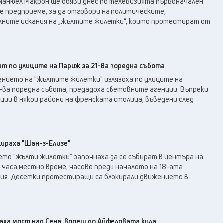
анюел Макрон ще обяви днес по телевизията първоначален
е предприеме, за да отговори на политическите,
лните искания на „жълтите жилетки“, които протестират от
 по улиците на Париж за 21-ва поредна събота
ието на "жълтите жилетки" излязоха по улиците на
-ва поредна събота, предадоха световните агенции. Въпреки
ии в някои райони на френската столица, въведени след
ираха "Шан-з-Елизе"
то "жълти жилетки" започнаха да се събират в центъра на
часа местно време, часове преди началото на 18-ата
ия. Десетки протестиращи са блокирали движението в
аха мост над Сена, водещ до Айфеловата кула