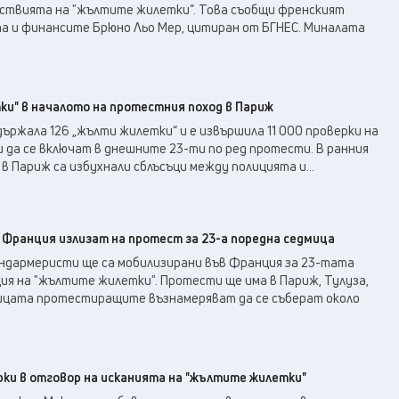
йствията на "жълтите жилетки”. Това съобщи френският
а и финансите Брюно Льо Мер, цитиран от БГНЕС. Миналата
ки" в началото на протестния поход в Париж
ържала 126 „жълти жилетки“ и е извършила 11 000 проверки на
 да се включат в днешните 23-ти по ред протести. В ранния
в Париж са избухнали сблъсъци между полицията и...
Франция излизат на протест за 23-а поредна седмица
андармеристи ще са мобилизирани във Франция за 23-тата
ия на "жълтите жилетки". Протести ще има в Париж, Тулуза,
лицата протестиращите възнамеряват да се съберат около
рки в отговор на исканията на "жълтите жилетки"