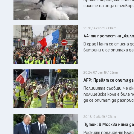
силите на реда отговори
21:30, 14 сеп 19 / Свят
44-ти протест на „жъл
В град Нант се стигна д
витрини и се опитаха да
20:24, 07 сеп 19 / Свят
AFP: Правят се опити д
Полицията съобщи, че ок
полицейска кола е била 
да се опитат да разпръ
20:15, 19 авг 19 / Свят
Путин: В Москва няма д
Руският президент Влад