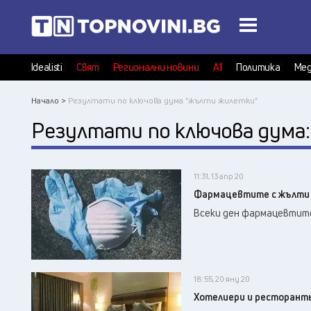
Idealisti
Свят
Регионални новини
А1
Политика
Мед
Начало >
Резултати по ключова дума "жълти жилетки"
Резултати по ключова дума
11:31, 13 апр 20
Фармацевтите с жълти ж
Всеки ден фармацевтите
18:55, 20 яну 20
Хотелиери и ресторанть