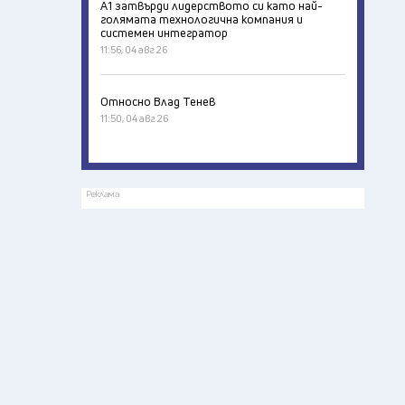
А1 затвърди лидерството си като най-
голямата технологична компания и
системен интегратор
11:56, 04 авг 26
Относно Влад Тенев
11:50, 04 авг 26
Реклама