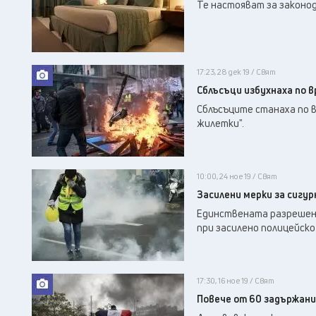
Те настояват за законо
17:23, 28 дек 19 / Свят
Сблъсъци избухнаха по 
Сблъсъците станаха по 
жилетки".
10:00, 24 ное 19 / Свят
Засилени мерки за сигу
Единствената разрешена
при засилено полицейско
17:30, 16 ное 19 / Свят
Повече от 60 задържани