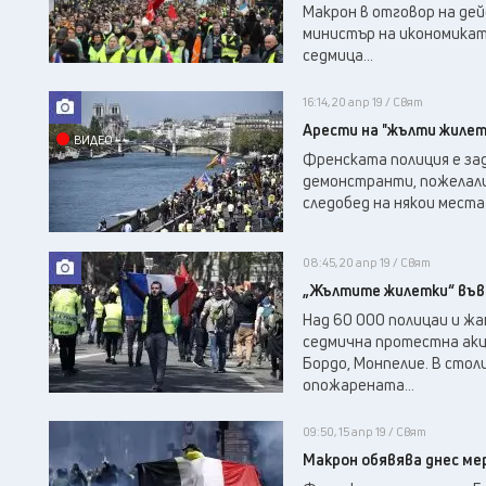
Макрон в отговор на де
министър на икономикат
седмица...
16:14, 20 апр 19 / Свят
Арести на "жълти жилет
ВИДЕО
Френската полиция е зад
демонстранти, пожелали
следобед на някои места 
08:45, 20 апр 19 / Свят
„Жълтите жилетки“ във 
Над 60 000 полицаи и ж
седмична протестна акц
Бордо, Монпелие. В сто
опожарената...
09:50, 15 апр 19 / Свят
Макрон обявява днес ме