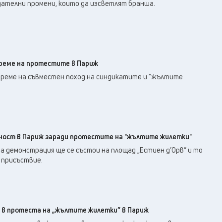
26
°C
дателни промени, които да изсветлят бранша.
Перник
,
28
°C
Плевен
,
27
°C
Пловдив
,
23
°C
Разград
,
28
°C
Русе
,
време на протестите в Париж
26
°C
Силистра
,
време на съвместен поход на синдикатите и "жълтите
23
°C
Сливен
,
20
°C
Смолян
,
28
°C
София
,
25
°C
Стара Загора
,
рност в Париж заради протестите на "жълтите жилетки"
24
°C
Търговище
,
 демонстрация ще се състои на площад „Естиен д’Орв“ и то
28
°C
Хасково
,
 присъствие.
23
°C
Шумен
,
24
°C
Ямбол
,
 в протеста на „жълтите жилетки” в Париж