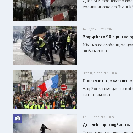
Днес във френската стол
годишнината от възникв
14:53, 21 сеп 19 / Свят
Задържаха 90 души на п
104- ма са глобени, защ
това места.
08:50, 21 сеп 19 / Свят
Протест на „жълтите ж
Над 7 хил. полицаи са м
си от зимата.
11:16, 15 сеп 19 / Свят
Десетки арестувани на
Протестиращите започна