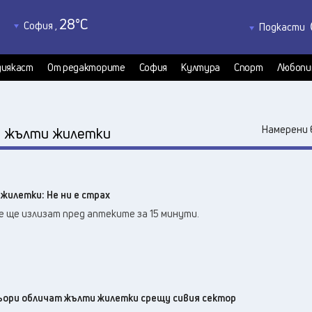
28
°C
София
,
Подкасти
26
°C
Благоевград
,
Политкаст
24
°C
КултурКас
Бургас
,
иякаст
От редакторите
София
Култура
Спорт
Любопи
25
°C
Медиякаст
Варна
,
Велико Търново
,
24
°C
:
Намерени 
жълти жилетки
28
°C
Видин
,
28
°C
Враца
,
24
°C
Габрово
,
илетки: Не ни е страх
22
°C
Добрич
,
 ще излизат пред аптеките за 15 минути.
26
°C
Кърджали
,
26
°C
Кюстендил
,
26
°C
Ловеч
,
27
°C
Монтана
,
28
°C
ори обличат жълти жилетки срещу сивия сектор
Пазарджик
,