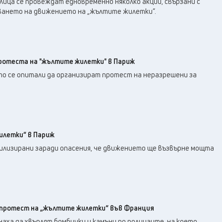
ица се провеждат едновременно няколко акции, свързани с
ането на движението на „жълтите жилетки”.
ротеста на "жълтите жилетки" в Париж
ото се опитали да организират протест на неразрешени за
илетки“ в Париж
обилизирани заради опасения, че движението ще възвърне мощта
 протест на „жълтите жилетки“ във Франция
ха да хвърлят бомбички и камъни по полицаите, на което