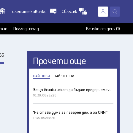
Големите кавички
Сблъсък
X
т
тно
Поглед назад
Всичко от деня (1)
63
Прочети още
НАЙ-НОВИ
НАЙ-ЧЕТЕНИ
Защо всички искат да бъдат предприемачи
10:30, 06 авг 26
"Не става дума за пазарен дял, а за CNN."
11:45, 05 авг 26