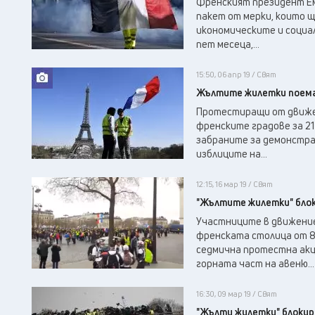
Френският президент Ем
пакет от мерки, които щ
икономическите и социа
пет месеца,...
15:50, 06 апр 19 / Свят
Жълтите жилетки поемат
Протестиращи от движен
френските градове за 21
забраните за демонстрац
изблиците на...
12:15, 16 мар 19 / Свят
"Жълтите жилетки" блок
Участниците в движение
френската столица от 8 
седмична протестна акц
горната част на авеню...
16:30, 09 мар 19 / Свят
"Жълти жилетки" блокир