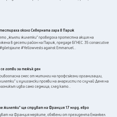
естираха около Северната гара в Париж
то „жълти жилетки“ проведоха протестна акция на
жена в десети район на Париж, предаде БГНЕС. 35 consecutive
#giletsjaune #Yellowvests against Emmanuel...
се готви за тежък ден
зривоопасна смес от митинги на профсъюзни организации,
летки” и хулигански прояви на анархисти по случай Деня на
азникът идва само седмица, след като...
 жилетки" ще струват на Франция 17 млрд. евро
руват на Франция мерките, обявени от президента Еманюел