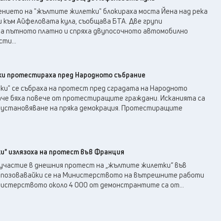
ието на "жълтите жилетки" блокираха моста Йена над река
и към Айфеловата кула, съобщава БТА. Две групи
а пътното платно и спряха двупосочното автомобилно
ти...
ки протестираха пред Народното събрание
ки" се събраха на протест пред сградата на Народното
аче бяха повече от протестиращите граждани. Исканията са
и установяване на пряка демокрация. Протестиращите
ки" излязоха на протест във Франция
а участие в днешния протест на „жълтите жилетки“ във
 позовавайки се на Министерството на вътрешните работи
нистерството около 4 000 от демонстрантите са от...