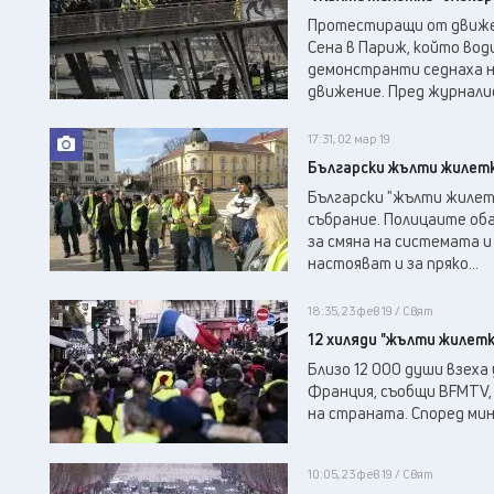
Протестиращи от движен
Сена в Париж, който вод
демонстранти седнаха н
движение. Пред журналис
17:31, 02 мар 19
Български жълти жилет
Български "жълти жилет
събрание. Полицаите об
за смяна на системата 
настояват и за пряко...
18:35, 23 фев 19 / Свят
12 хиляди "жълти жилет
Близо 12 000 души взех
Франция, съобщи BFMTV,
на страната. Според ми
10:05, 23 фев 19 / Свят