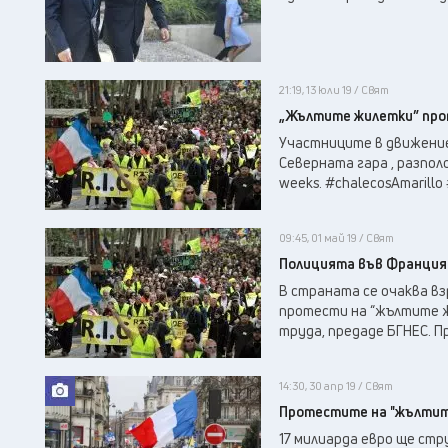
21:19, 13 юли 19 / Свят
„Жълтите жилетки” прот
Участниците в движение
Северната гара , разполо
weeks. #chalecosAmarillo 
09:45, 01 май 19 / Свят
Полицията във Франция 
В страната се очаква в
протести на “жълтите жи
труда, предаде БГНЕС. Пр
14:30, 30 апр 19 / Свят
Протестите на "жълтите
17 милиарда евро ще ст