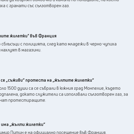
ха с гранати със сълзотворен газ.
тите жилетки" във Франция
о сблъсъци с полицията, след като младежи в черно чупиха
 нахлуят в магазини.
а се „съживи“ протеста на „жълтите жилетки“
оло 1500 души са се събрали в южния град Монпелие, където
подпалена, докато служители са използвали сълзотворен газ, за
снат протестиращите.
а има „жълти жилетки“
имир Путин е на официално посещение във Франция.