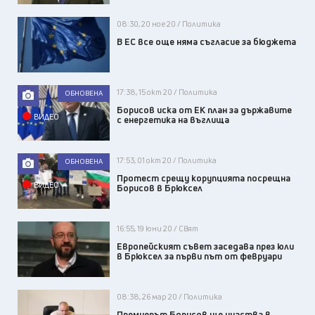
08:30, 20 ное 20 / Политика
В ЕС все още няма съгласие за бюджета
17:38, 15 окт 20 / Политика
ОБНОВЕНА
Борисов иска от ЕК план за държавите
ВИДЕО
с енергетика на въглища
17:53, 01 окт 20 / Политика
ОБНОВЕНА
Протест срещу корупцията посрещна
ВИДЕО
Борисов в Брюксел
16:55, 19 юни 20 / Свят
Европейският съвет заседава през юли
в Брюксел за първи път от февруари
08:38, 26 мар 20 / Политика
Премиерът Борисов ще участва в