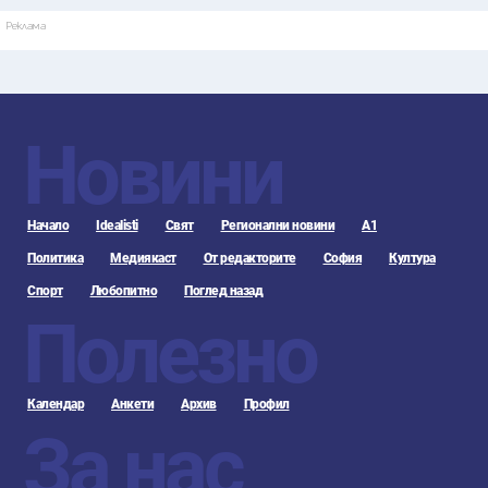
Реклама
Новини
Начало
Idealisti
Свят
Регионални новини
А1
Политика
Медиякаст
От редакторите
София
Култура
Спорт
Любопитно
Поглед назад
Полезно
Календар
Анкети
Архив
Профил
За нас