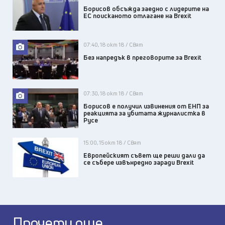
Борисов обсъжда заедно с лидерите на
ЕС поисканото отлагане на Brexit
07:40, 18 окт 18 / Свят
Без напредък в преговорите за Brexit
07:30, 18 окт 18 / Свят
Борисов е получил извинения от ЕНП за
реакцията за убитата журналистка в
Русе
15:00, 15 окт 18 / Свят
Европейският съвет ще реши дали да
се събере извънредно заради Brexit
Прочети още