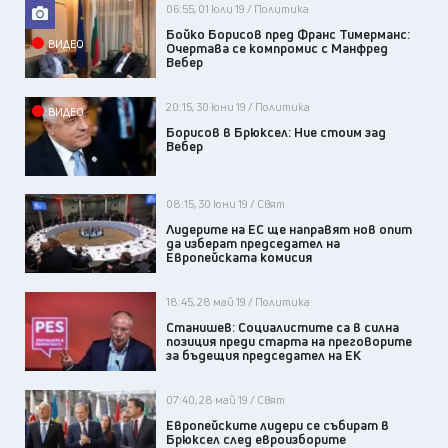
06:55, 01 юли 19 / Политика
Бойко Борисов пред Франс Тимерманс:
ВИДЕО
Очертава се компромис с Манфред
Вебер
20:15, 30 юни 19 / Политика
ВИДЕО
Борисов в Брюксел: Ние стоим зад
Вебер
08:15, 30 юни 19 / Свят
Лидерите на ЕС ще направят нов опит
да изберат председател на
Европейската комисия
18:45, 28 май 19 / Политика
Станишев: Социалистите са в силна
позиция преди старта на преговорите
за бъдещия председател на ЕК
07:40, 28 май 19 / Свят
Европейските лидери се събират в
Брюксел след евроизборите