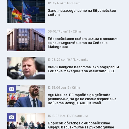
18:35, 17 окт 19 / Свят
Започна заседанието на Европейския
съвет
06:40, 17 окт 19 / Свят
Европейският съвет излиза с позиция
за присъединяването на Северна
Македония
19:08, 29 сеп 19 / Политика
ВМРО напуска властта, ако подкрепим
Северна Македония за членство в ЕС
12:55, 06 сеп 19 / Свят
Луи Мишел: ЕС трябва да действа
решително, за да не стане жертва на
войната между САЩ и Китай
16:12, 02 юли 19 / Политика
Борисов обсъжда с европейските
лидери вариантите за ръководните