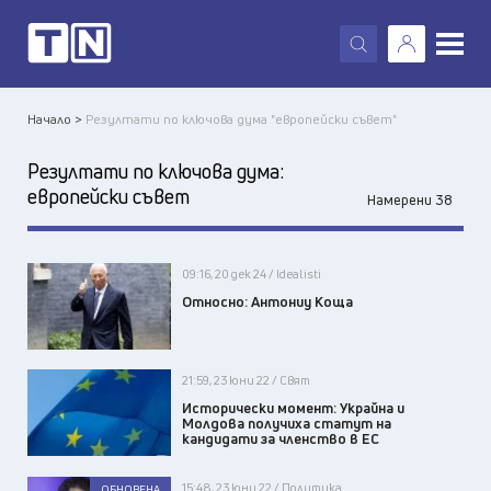
X
Начало >
Резултати по ключова дума "европейски съвет"
Резултати по ключова дума:
европейски съвет
Намерени 38
09:16, 20 дек 24 / Idealisti
Относно: Антониу Коща
21:59, 23 юни 22 / Свят
Исторически момент: Украйна и
Молдова получиха статут на
кандидати за членство в ЕС
15:48, 23 юни 22 / Политика
ОБНОВЕНА