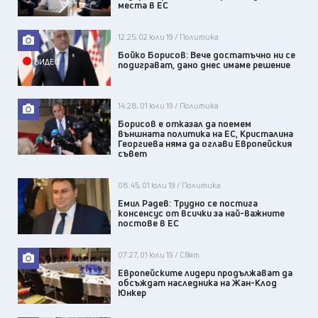
места в ЕС
12:25, 02 юли 19 / Политика
Бойко Борисов: Вече достатъчно ни се
ВИДЕО
подиграват, дано днес имаме решение
14:28, 01 юли 19 / Политика
Борисов е отказал да поемем
външната политика на ЕС, Кристалина
Георгиева няма да оглави Европейския
съвет
08:45, 01 юли 19 / Политика
Емил Радев: Трудно се постига
консенсус от всички за най-важните
постове в ЕС
07:27, 01 юли 19 / Свят
Европейските лидери продължават да
обсъждат наследника на Жан-Клод
Юнкер