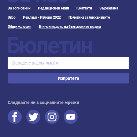
За Топновини
Редакционен екип
Контакти
За реклама
Urbo
Реклама - Избори 2022
Политика за бисквитките
Общи условия
Етичен кодекс на българските медии
Бюлетин
Изпратете
Следвайте ни в социалните мрежи