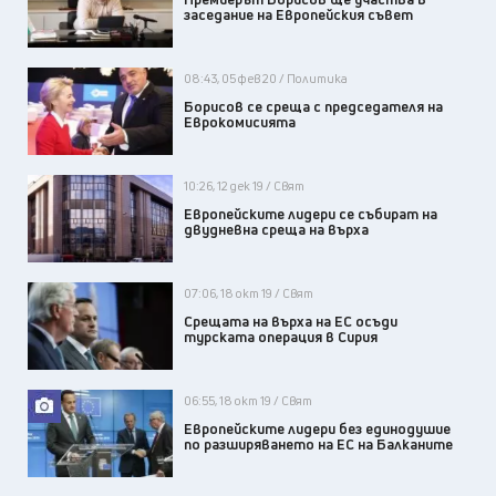
заседание на Европейския съвет
08:43, 05 фев 20 / Политика
Борисов се среща с председателя на
Еврокомисията
10:26, 12 дек 19 / Свят
Европейските лидери се събират на
двудневна среща на върха
07:06, 18 окт 19 / Свят
Срещата на върха на ЕС осъди
турската операция в Сирия
06:55, 18 окт 19 / Свят
Европейските лидери без единодушие
по разширяването на ЕС на Балканите