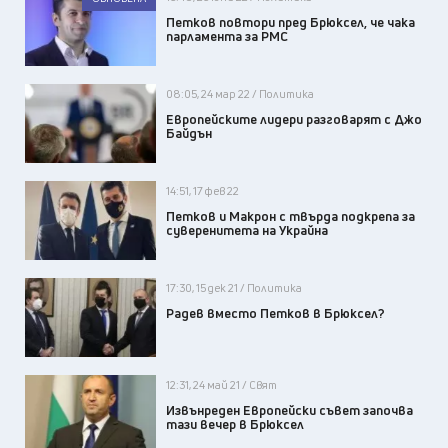
Петков повтори пред Брюксел, че чака
парламента за РМС
08:05, 24 мар 22 / Политика
Европейските лидери разговарят с Джо
Байдън
14:51, 17 фев 22
Петков и Макрон с твърда подкрепа за
суверенитета на Украйна
17:30, 15 дек 21 / Политика
Радев вместо Петков в Брюксел?
12:31, 24 май 21 / Свят
Извънреден Европейски съвет започва
тази вечер в Брюксел