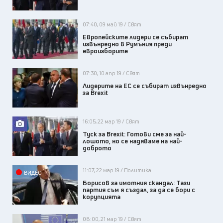
07:40, 09 май 19 / Свят
Европейските лидери се събират
извънредно в Румъния преди
евроизборите
07:30, 10 апр 19 / Свят
Лидерите на ЕС се събират извънредно
за Brexit
16:05, 22 мар 19 / Свят
Туск за Brexit: Готови сме за най-
лошото, но се надяваме на най-
доброто
11:07, 22 мар 19 / Политика
ВИДЕО
Борисов за имотния скандал: Тази
партия съм я създал, за да се бори с
корупцията
08:00, 21 мар 19 / Свят