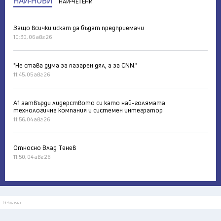
НАЙ-НОВИ
НАЙ-ЧЕТЕНИ
Защо всички искат да бъдат предприемачи
10:30, 06 авг 26
"Не става дума за пазарен дял, а за CNN."
11:45, 05 авг 26
А1 затвърди лидерството си като най-голямата
технологична компания и системен интегратор
11:56, 04 авг 26
Относно Влад Тенев
11:50, 04 авг 26
Реклама