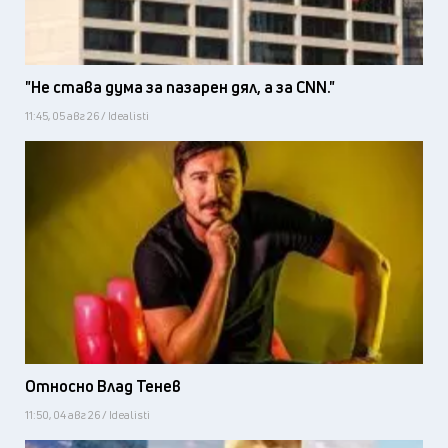
"Не става дума за пазарен дял, а за CNN."
11:45, 05 авг 26 / Idealisti
Относно Влад Тенев
11:50, 04 авг 26 / Idealisti