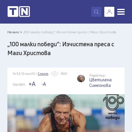
X
Начало >
„100 малки победи“: Изчистена преса с Маги Христова
„100 малки победи“: Изчистена преса с
Маги Христова
14:53, 10 ное 20 /
Спорт
3601
Редактор:
Цветилена
+A
-A
Шрифт:
Симеонова