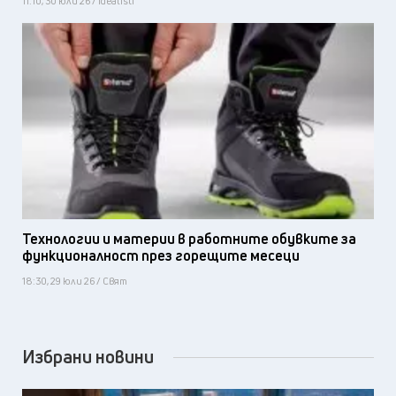
11:10, 30 юли 26 / Idealisti
Технологии и материи в работните обувките за
функционалност през горещите месеци
18:30, 29 юли 26 / Свят
Избрани новини