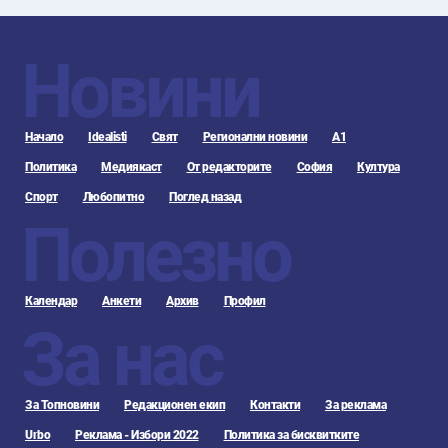
Новини
Начало
Idealisti
Свят
Регионални новини
А1
Политика
Медиякаст
От редакторите
София
Култура
Спорт
Любопитно
Поглед назад
Полезно
Календар
Анкети
Архив
Профил
За нас
За Топновини
Редакционен екип
Контакти
За реклама
Urbo
Реклама - Избори 2022
Политика за бисквитките