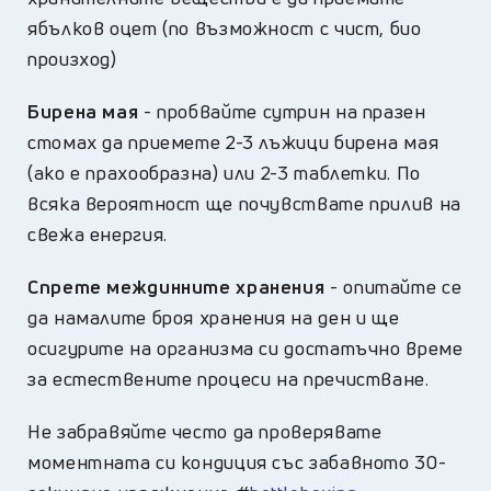
ябълков оцет (по възможност с чист, био
произход)
Бирена мая
- пробвайте сутрин на празен
стомах да приемете 2-3 лъжици бирена мая
(ако е прахообразна) или 2-3 таблетки. По
всяка вероятност ще почувствате прилив на
свежа енергия.
Спрете междинните хранения
- опитайте се
да намалите броя хранения на ден и ще
осигурите на организма си достатъчно време
за естествените процеси на пречистване.
Не забравяйте често да проверявате
моментната си кондиция със забавното 30-