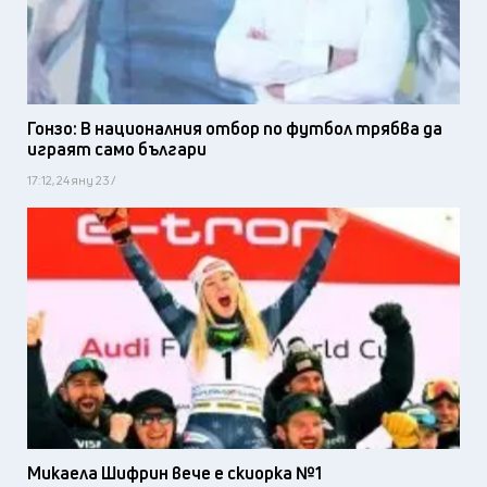
Гонзо: В националния отбор по футбол трябва да
играят само българи
17:12, 24 яну 23 /
Микаела Шифрин вече е скиорка №1