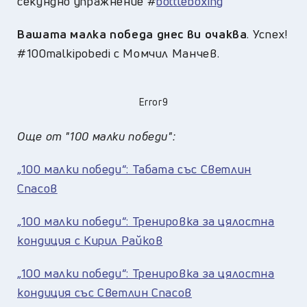
секундно упражнение #
bottleboxing
Вашата малка победа днес ви очаква
. Успех!
#100malkipobedi с Момчил Манчев.
Error9
Още от "100 малки победи":
„100 малки победи“: Табата със Светлин
Спасов
„100 малки победи“: Тренировка за цялостна
кондиция с Кирил Райков
„100 малки победи“: Тренировка за цялостна
кондиция със Светлин Спасов