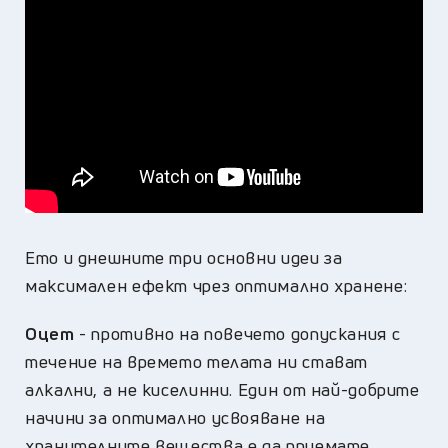
Ето и днешните три основни идеи за
максимален ефект чрез оптимално хранене:
Оцет
- противно на повечето допускания с
течение на времето телата ни стават
алкални, а не киселинни. Един от най-добрите
начини за оптимално усвояване на
хранителните вещества е да приемате