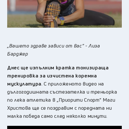
„Вашето здраве зависи от вас” - Лиза
Барджер
Днес ще изпълним кратка тонизираща
тренировка за изчистена коремна
мускулатура
. С приложеното видео на
дългогодишната състезателка и треньорка
по лека атлетика в „Приорити Спорт“ Маги
Христова ще се поздравим с поредната ни
малка победа само след няколко минути.