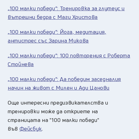
„100 малки победи“: Тренировка за глутеус и
вътрешни бедра с Маги Христова
„100 малки победи“: Йога, медитация,
антистрес със Зарина Микова
„100 малки победи“: 100 повторения с Роберта
Стойнева
„100 малки победи“: Да победим заседналия
начин на живот с Милен и Ади Цанови
Oще интересни предизвикателства и
тренировки може да откриете на
страницата на "100 малки победи"
във
Фейсбук
.