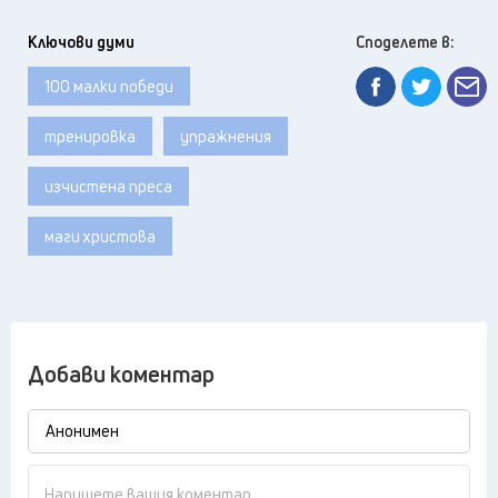
Ключови думи
Споделете в:
100 малки победи
тренировка
упражнения
изчистена преса
маги христова
Добави коментар