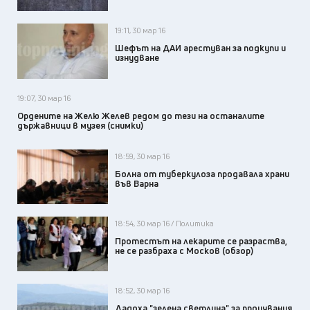
19:11, 30 мар 16
Шефът на ДАИ арестуван за подкупи и
изнудване
19:07, 30 мар 16
Ордените на Желю Желев редом до тези на останалите
държавници в музея (снимки)
18:59, 30 мар 16
Болна от туберкулоза продавала храни
във Варна
18:54, 30 мар 16 / Политика
Протестът на лекарите се разраства,
не се разбраха с Москов (обзор)
18:52, 30 мар 16
Дадоха "зелена светлина" за проучвания