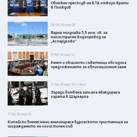
Обновен пресклуб на БТА отвори врати
в Пловдив
18:06, 30 мар 16
Варна получава 3,5 млн. лв. за
магистрален водопровод за
„Аспарухово“
17:59, 30 мар 16
Кмет и общински съветници обсъдиха
предложението за облигационния заем
17:56, 30 мар 16 / Свят
Заради бомбена заплаха евакуираха
гарата в Шарлероа
17:56, 30 мар 16
Китайски бизнесмени анализираха бургаското пристанище за
изграждането на логистичен хъб