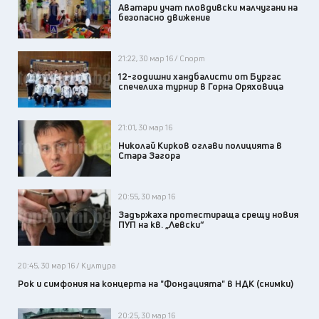
Аватари учат пловдивски малчугани на
безопасно движение
21:22, 30 мар 16 / Спорт
12-годишни хандбалисти от Бургас
спечелиха турнир в Горна Оряховица
21:01, 30 мар 16
Николай Кирков оглави полицията в
Стара Загора
20:55, 30 мар 16
Задържаха протестираща срещу новия
ПУП на кв. „Левски“
20:45, 30 мар 16 / Култура
Рок и симфония на концерта на "Фондацията" в НДК (снимки)
20:25, 30 мар 16