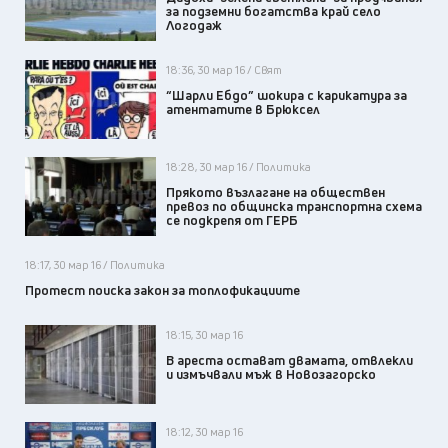
за подземни богатства край село
Логодаж
18:36, 30 мар 16 / Свят
“Шарли Ебдо” шокира с карикатура за
атентатите в Брюксел
18:28, 30 мар 16 / Политика
Прякото възлагане на обществен
превоз по общинска транспортна схема
се подкрепя от ГЕРБ
18:17, 30 мар 16 / Политика
Протест поиска закон за топлофикациите
18:15, 30 мар 16
В ареста остават двамата, отвлекли
и измъчвали мъж в Новозагорско
18:12, 30 мар 16