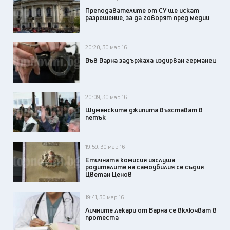
Преподавателите от СУ ще искат
разрешение, за да говорят пред медии
20:20, 30 мар 16
Във Варна задържаха издирван германец
20:09, 30 мар 16
Шуменските джипита възстават в
петък
19:59, 30 мар 16
Етичната комисия изслуша
родителите на самоубилия се съдия
Цветан Ценов
19:41, 30 мар 16
Личните лекари от Варна се включват в
протеста