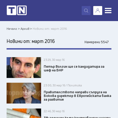
X
Начало >
Архив >
Новини от: март 2016
Новини от:
март 2016
Намерени 5547
23:29, 30 мар 16
Петър Волгин ще се кандидатира за
шеф на БНР
23:00, 30 мар 16 / Политика
Правителството направи съпруга на
Бокова директор в Европейската банка
за развитие
22:46, 30 мар 16
38-годишен къта контрабандни цигари