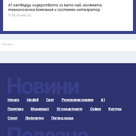
А1 затвърди лидерството си като най-голямата
технологична компания и системен интегратор
11:56, 04 авг 26
Реклама
Новини
Начало
Idealisti
Свят
Регионални новини
А1
Политика
Медиякаст
От редакторите
София
Култура
Спорт
Любопитно
Поглед назад
Полезно