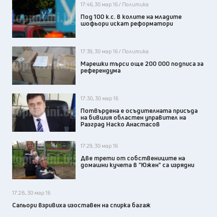
17:46, 30 мар 16 / Политика
Под 100 к.с. в колите на младите
шофьори искат реформатори
17:39, 30 мар 16 / Политика
Марешки търси още 200 000 подписа за
референдума
17:30, 30 мар 16
Потвърдена е осъдителната присъда
на бившия областен управител на
Разград Наско Анастасов
17:29, 30 мар 16
Две трети от собствениците на
домашни кучета в "Южен" са изрядни
17:28, 30 мар 16
Сапьори взривиха изоставен на спирка багаж