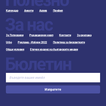
Календар
Анкети
Архив
Профил
За нас
За Топновини
Редакционен екип
Контакти
За реклама
Urbo
Реклама - Избори 2022
Политика за бисквитките
Общи условия
Етичен кодекс на българските медии
Бюлетин
Изпратете