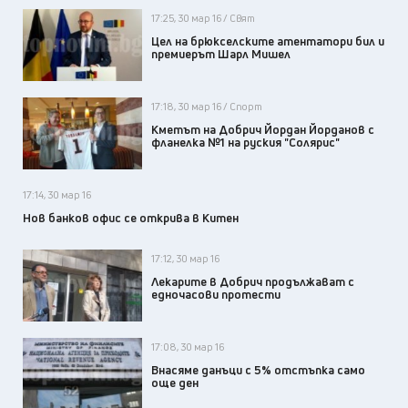
17:25, 30 мар 16 / Свят
Цел на брюкселските атентатори бил и
премиерът Шарл Мишел
17:18, 30 мар 16 / Спорт
Кметът на Добрич Йордан Йорданов с
фланелка №1 на руския "Солярис"
17:14, 30 мар 16
Нов банков офис се открива в Китен
17:12, 30 мар 16
Лекарите в Добрич продължават с
едночасови протести
17:08, 30 мар 16
Внасяме данъци с 5% отстъпка само
още ден