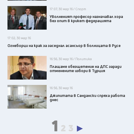
17:07, 30 мар 16 / Спорт
Уволненият професор назначавал хора
без опит в крикет федерацията
17:02, 30 мар 16
Огнеборци на крак за заседнал асансьор в болницата в Русе
16:56, 30 мар 16 / Политика
Плащаме обезщетение на ДПС заради
отменените избори в Турция
16:56, 30 мар 16
Джипитата в Сандански спряха работа
днес
1
2
3