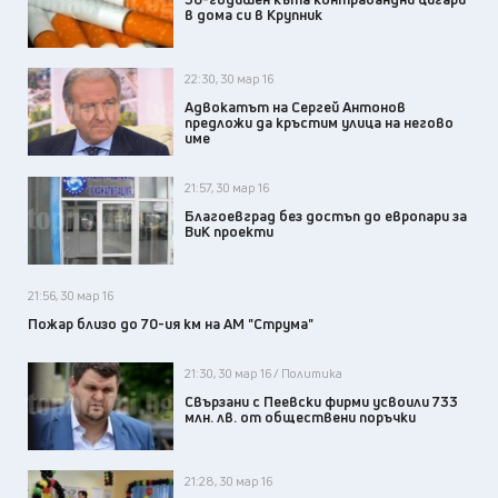
в дома си в Крупник
22:30, 30 мар 16
Адвокатът на Сергей Антонов
предложи да кръстим улица на негово
име
21:57, 30 мар 16
Благоевград без достъп до европари за
ВиК проекти
21:56, 30 мар 16
Пожар близо до 70-ия км на АМ "Струма"
21:30, 30 мар 16 / Политика
Свързани с Пеевски фирми усвоили 733
млн. лв. от обществени поръчки
21:28, 30 мар 16