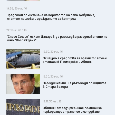
19:38, 30 мар 16
Предстои почистване на коритото на река Добричка,
кметът призова и гражданите за контрол
19:30, 30 мар 16
"Спаси София" искат Цацаров да разследва разрушаването на
кино "Възраждане"
19:30, 30 мар 16
Осигуриха средства за пречиствателни
станции в Приморско и Айтос
19:20, 30 мар 16
Пловдивчанин ще ръководи полицията
в Стара Загора
19:11, 30 мар 16
Обвиняват задържаните полицаи за
наркоразпространение и изнудване