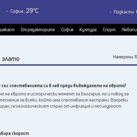
29
°C
София
,
Подкасти
31
°C
Благоевград
,
Политкаст
29
°C
КултурКас
Бургас
,
иякаст
От редакторите
София
Култура
Спорт
Любопи
29
°C
Медиякаст
Варна
,
Велико Търново
,
30
°C
:
Намерени 1
злато
31
°C
Видин
,
29
°C
Враца
,
30
°C
Габрово
,
 със спестяванията си в лев преди въвеждането на еврото?
27
°C
Добрич
,
 на еврото е исторически момент за България, но и повод за
30
°C
Кърджали
,
еснения за всеки, който има спестявания настрани. Въпреки
30
°C
Кюстендил
,
сиран, психологическият страх от инфлация и несигурност
28
°C
Ловеч
,
32
°C
Монтана
,
32
°C
Пазарджик
,
абира скорост