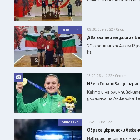
09:30, 30 май 22 / Спорт
ОБНОВЕНА
Два златни медала за Бъ
20-годишният Ангел Русев
кг.
15:00, 26 май 22 / Спорт
Ивет Горанова ще играе
Както и на олимпийските
украинката Анжелика Те
12:45, 02 май 22
ОБНОВЕНА
Обраха украински бежан
Извършителите са молдо