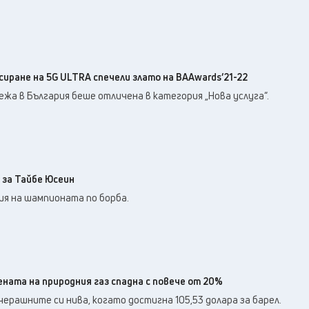
сиране на 5G ULTRA спечели злато на BAAwards’21-22
жа в България беше отличена в категория „Нова услуга“.
 за Тайбе Юсеин
ия на шампионата по борба.
ената на природния газ спадна с повече от 20%
рашните си нива, когато достигна 105,53 долара за барел.