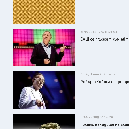
19:45, 02 сеп 25 / Idealisti
САЩ се плъзгат към авт
06:35, 11 юни 25 / Idealisti
Робърт Кийосаки предуп
16:05, 20 яну 23 / Свят
Голямо находище на зла