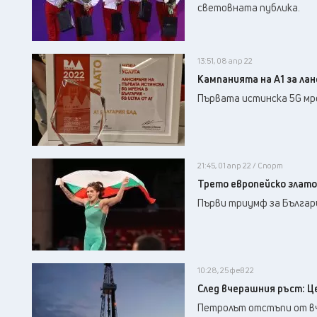
световната публика.
13:51, 08 апр 22
Кампанията на А1 за лан
Първата истинска 5G мре
21:45, 01 апр 22 / Спорт
Трето европейско злато
Първи триумф за Българ
10:28, 25 фев 22
След вчерашния ръст: Ц
Петролът отстъпи от вче