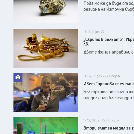
Tова може да бъде от го
региона на Източна Сърб
16:12, 19 дек 22
„Скрито в бельото“: Укр
лв.
Двете жени направили оп
14:04, 09 дек 22 / Спорт
Ивет Горанова спечели 
Българката постигна шес
надделя над Александра 
17:12, 18 сеп 22 / Спорт
Втори златен медал за