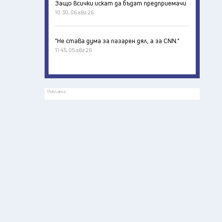
Защо всички искат да бъдат предприемачи
10:30, 06 авг 26
"Не става дума за пазарен дял, а за CNN."
11:45, 05 авг 26
Реклама