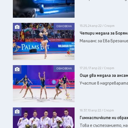
15:25, 24 апр 22 / Спорт
ОБНОВЕНА
Четири медала за Боряна
Малшанс за Ева Брезалие
17:20, 17 апр 22 / Спорт
ОБНОВЕНА
Още два медала за анса
Участие в надпреварата
16:37, 10 апр 22 / Спорт
Гимнастичките ни обрах
Това е състезанието, на