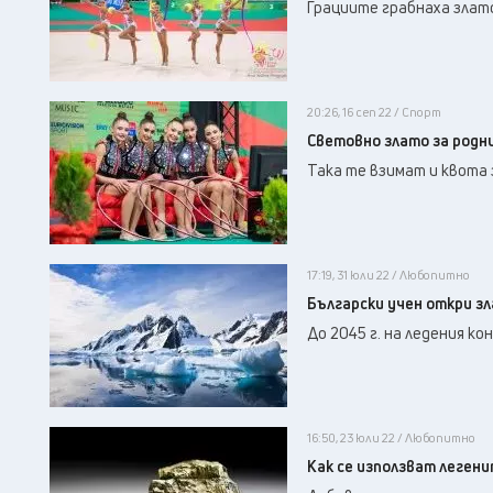
Грациите грабнаха злато
20:26, 16 сеп 22 / Спорт
Световно злато за родн
Така те взимат и квота 
17:19, 31 юли 22 / Любопитно
Български учен откри з
До 2045 г. на ледения к
16:50, 23 юли 22 / Любопитно
Как се използват легени