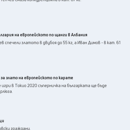
лгария на европейското по щанги в Албания
 спечели златото в двубоя до 55 кг, а Иван Димов - в кат. 61
 за злато на европейското по карате
 игри в Токио 2020 съперничка на българката ще бъде
рлюга.
ци
вски граждани.