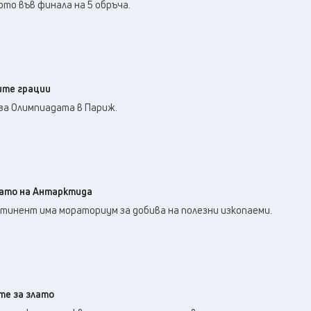
то във финала на 5 обръча.
ите грации
за Олимпиадата в Париж.
лато на Антарктида
онтинент има мораториум за добива на полезни изкопаеми.
те за злато