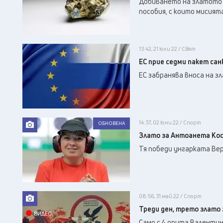
Добиването на златото 
пособия, с които мисията
13:42, 21 юли 22 / Свят
ЕС прие седми пакет сан
ЕС забранява вноса на з
14:37, 02 юни 22 / Спорт
ОБНОВЕНА
Злато за Антоанета Кос
Тя победи унгарката Ве
08:56, 31 май 22 / Спорт
Треди ден, трето злато 
ВИДЕО
Само с 4 опита Валентин 