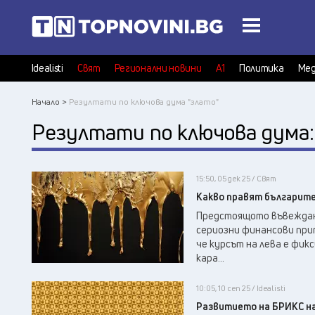
Idealisti
Свят
Регионални новини
А1
Политика
Мед
Начало >
Резултати по ключова дума "злато"
Резултати по ключова дума
15:50, 05 дек 25 / Свят
Какво правят българите
Предстоящото въвеждане
сериозни финансови прит
че курсът на лева е фик
кара...
10:05, 10 сеп 25 / Idealisti
Развитието на БРИКС н