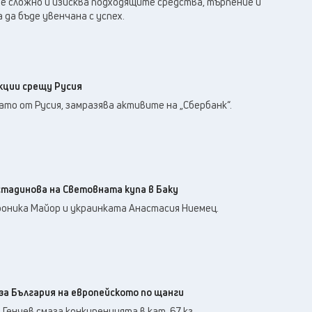
е сложно и изисква подходящите средства, търпение и
 да бъде увенчана с успех.
кции срещу Русия
лато от Русия, замразява активите на „Сбербанк“.
тадинова на Световната купа в Баку
роника Майор и украинката Анастасия Ниемец.
за България на европейското по щанги
Генчев смаза конкуренцията в кат. 67 кг.