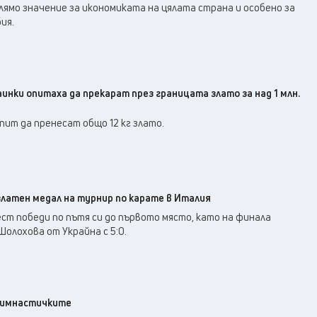
лямо значение за икономиката на цялата страна и особено за
ия.
аинки опитаха да прекарат през границата злато за над 1 млн.
ит да пренесат общо 12 кг злато.
златен медал на турнир по карате в Италия
т победи по пътя си до първото място, като на финала
Шолохова от Украйна с 5:0.
 гимнастичките