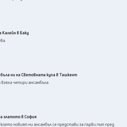
 Калейн в Баку
ва.
мбъла ни на Световната купа в Ташкент
 взеха четири ансамбъла.
а златото в София
 което новият ни ансамбъл се представи за първи път пред