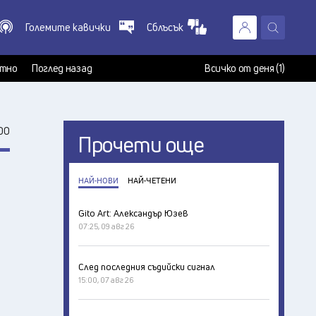
Големите кавички
Сблъсък
X
т
тно
Поглед назад
Всичко от деня (1)
00
Прочети още
НАЙ-НОВИ
НАЙ-ЧЕТЕНИ
Gito Art: Александър Юзев
07:25, 09 авг 26
След последния съдийски сигнал
15:00, 07 авг 26