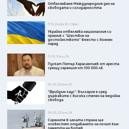
Отбелязваме Международния ден на
свободата и солидарността
11:15, 24 авг 19 / Свят
Украйна отбелязва националния си
празник с "Шествие на
достойнството" вместо с военен
парад
11:03, 11 юни 19
Пускат Петър Харалампиев от ареста
срещу гаранция от 100 000 лв.
20:30, 05 юни 19
"Фрийдъм хаус": България е сред
държавите с висока степен на медийна
свобода
09:00, 02 юни 19
Сирените в цялата страна ще
оповестят отдаването на почит към
паметта на Ботев