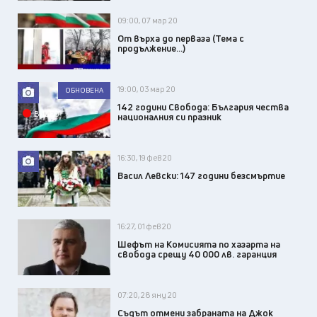
09:00, 07 мар 20
От върха до перваза (Тема с
продължение…)
19:00, 03 мар 20
ОБНОВЕНА
142 години Свобода: България чества
ВИДЕО
националния си празник
16:30, 19 фев 20
Васил Левски: 147 години безсмъртие
16:27, 01 фев 20
Шефът на Комисията по хазарта на
свобода срещу 40 000 лв. гаранция
07:20, 28 яну 20
Съдът отмени забраната на Джок