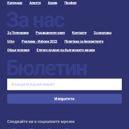
Календар
Анкети
Архив
Профил
За нас
За Топновини
Редакционен екип
Контакти
За реклама
Urbo
Реклама - Избори 2022
Политика за бисквитките
Общи условия
Етичен кодекс на българските медии
Бюлетин
Изпратете
Следвайте ни в социалните мрежи