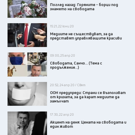
Поглед назад: Горяните - борци под
знамето на свободата
15:21, 22 юни 20
Медиите не съществуват, за да
представят управляващите красиви
09:00, 25 апр 20
Свободата, Санчо... (Тема с
продължение...)
20:52, 24 апр 20 / Свят
ООН предупреди: Страни се възползват
от кризата, за да карат медиите да
замълчат
17:30, 22 апр 20
Акцент на деня: Цената на свободата и
един живот