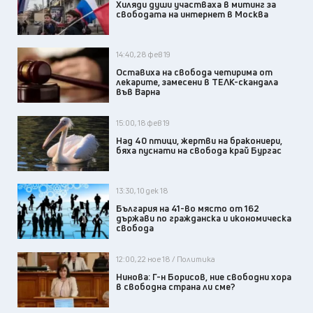
Хиляди души участваха в митинг за
свободата на интернет в Москва
14:40, 28 фев 19
Оставиха на свобода четирима от
лекарите, замесени в ТЕЛК-скандала
във Варна
15:00, 18 фев 19
Над 40 птици, жертви на бракониери,
бяха пуснати на свобода край Бургас
13:30, 10 дек 18
България на 41-во място от 162
държави по гражданска и икономическа
свобода
12:00, 22 ное 18 / Политика
Нинова: Г-н Борисов, ние свободни хора
в свободна страна ли сме?