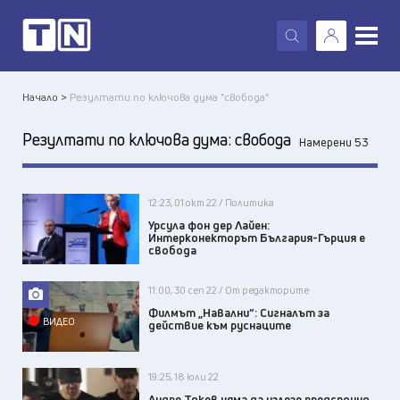
X
Начало >
Резултати по ключова дума "свобода"
Резултати по ключова дума:
свобода
Намерени 53
12:23, 01 окт 22 / Политика
Урсула фон дер Лайен:
Интерконекторът България-Гърция е
свобода
11:00, 30 сеп 22 / От редакторите
Филмът „Навални“: Сигналът за
ВИДЕО
действие към руснаците
19:25, 18 юли 22
Андре Токев няма да излезе предсрочно