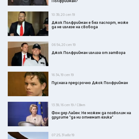
Полфрийман?
10:39, 20 сеп 19
Джок Полфрийман е без паспорт, може
да не излезе на свобода
06:54, 20 сеп 19
Джок Полфрийман излиза от затвора
16:34, 19 сеп 19
Пуснаха предсрочно Джок Полфрийман
13:39, 16 сеп 19 / Свят
Фон дер Лайен: Не можем да позволим на
другите "да ни отнемат езика"
07:25, 31 авг 19