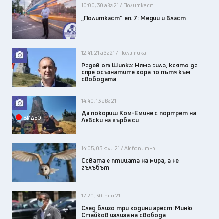
10:00, 30 авг 21 / Политкаст
„Политкаст“ еп. 7: Медии и власт
12:41, 21 авг 21 / Политика
Радев от Шипка: Няма сила, която да
спре осъзнатите хора по пътя към
свободата
14:40, 13 авг 21
Да покориш Ком-Емине с портрет на
ВИДЕО
Левски на гърба си
14:05, 03 юли 21 / Любопитно
Совата е птицата на мира, а не
гълъбът
17:20, 30 юни 21
След близо три години арест: Миню
Стайков излиза на свобода