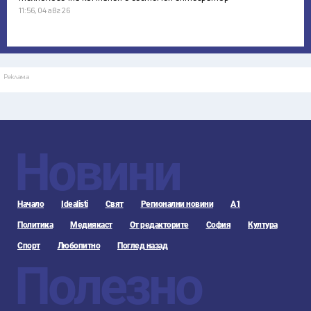
11:56, 04 авг 26
Реклама
Новини
Начало
Idealisti
Свят
Регионални новини
А1
Политика
Медиякаст
От редакторите
София
Култура
Спорт
Любопитно
Поглед назад
Полезно