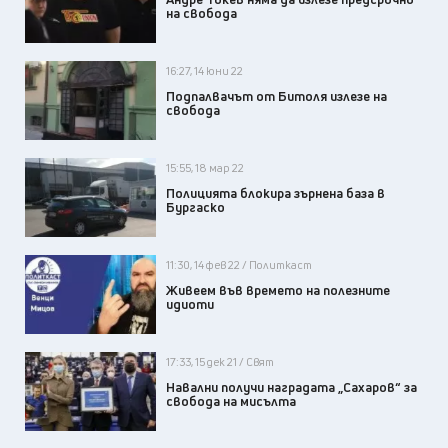
на свобода
16:27, 14 юни 22
Подпалвачът от Битоля излезе на
свобода
15:55, 18 мар 22
Полицията блокира зърнена база в
Бургаско
11:30, 14 фев 22 / Политкаст
Живеем във времето на полезните
идиоти
17:33, 15 дек 21 / Свят
Навални получи наградата „Сахаров“ за
свобода на мисълта