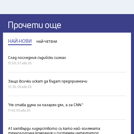
Прочети още
НАЙ-НОВИ
НАЙ-ЧЕТЕНИ
След последния съдийски сигнал
15:00, 07 авг 26
Защо всички искат да бъдат предприемачи
10:30, 06 авг 26
"Не става дума за пазарен дял, а за CNN."
11:45, 05 авг 26
А1 затвърди лидерството си като най-голямата
технологична компания и системен интегратор