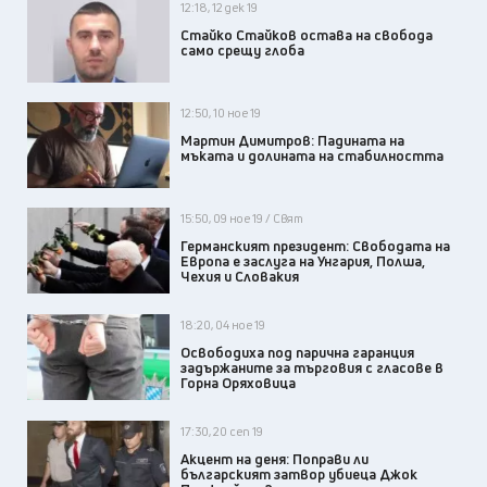
12:18, 12 дек 19
Стайко Стайков остава на свобода
само срещу глоба
12:50, 10 ное 19
Мартин Димитров: Падината на
мъката и долината на стабилността
15:50, 09 ное 19 / Свят
Германският президент: Свободата на
Европа е заслуга на Унгария, Полша,
Чехия и Словакия
18:20, 04 ное 19
Освободиха под парична гаранция
задържаните за търговия с гласове в
Горна Оряховица
17:30, 20 сеп 19
Акцент на деня: Поправи ли
българският затвор убиеца Джок