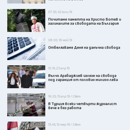
07:30, 02 юни 19
Почитаме паметта на Христо Ботев и
загиналите за свободата на България
08:00, 18 май 19
Отбелязваме Деня на данъчна свобода
10:19, 23 апр 19
Вълчо Арабаджиев излезе на свобода
под гаранция от половин милион лева
18:25, 15 апр 19 / Свят
В Турция всеки четвърти журналист
вече е без работа
15:45, 10 мар 19 / Свят