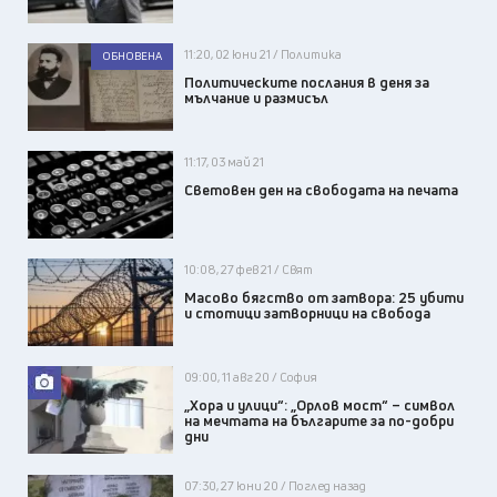
11:20, 02 юни 21 / Политика
ОБНОВЕНА
Политическите послания в деня за
мълчание и размисъл
11:17, 03 май 21
Световен ден на свободата на печата
10:08, 27 фев 21 / Свят
Масово бягство от затвора: 25 убити
и стотици затворници на свобода
09:00, 11 авг 20 / София
„Хора и улици“: „Орлов мост“ – символ
на мечтата на българите за по-добри
дни
07:30, 27 юни 20 / Поглед назад