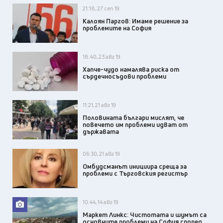
21:18, 27 сеп 19
Калоян Паргов: Имаме решение за
проблемите на София
18:40, 23 авг 19
Хапче-чудо намалява риска от
сърдечносъдови проблеми
11:21, 21 авг 19
Половината българи мислят, че
повечето им проблеми идват от
държавата
06:30, 21 авг 19
Омбудсманът инициира среща за
проблеми с Търговския регистър
10:44, 14 авг 19
Маркет Линкс: Чистотата и шумът са
основните проблеми на София според