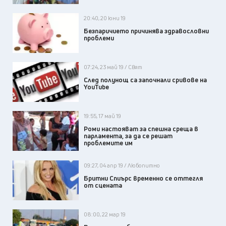
20:40, 20 юни 19
Безпаричието причинява здравословни
проблеми
07:24, 23 май 19 / Свят
След полунощ са започнали сривове на
YouTube
19:55, 17 май 19
Роми настояват за спешна среща в
парламента, за да се решат
проблемите им
09:27, 04 апр 19 / Любопитно
Бритни Спиърс временно се оттегля
от сцената
08:00, 22 мар 19