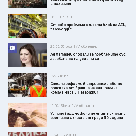
столичани
14:10, 01 авг 19
Отново проблеми с шести блок на АЕЦ
“Козлодуй”
20:00, 30 юли 19 / Любопитно
Ан Хатауей сподели за проблемите със
зачеването на децата си
18:25, 18 юли 19
Спешни реформи в строителството
поискаха от бранша на национална
кръгла маса в Пазарджик
19:40, 15 юли 19 / Любопитно
Установиха, че жените имат по-често
еротични сънища от преди 50 години
06:40, 08 юли 19