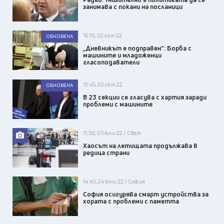
занимава с покани на посланици
16:10, 02 окт 22
ОБНОВЕНА
„Дневникът е подправен“: Борба с
машините и младоженци
гласоподаватели
15:45, 02 окт 22
ОБНОВЕНА
В 23 секции се гласува с хартия заради
проблеми с машините
11:50, 03 юли 22 / Свят
Хаосът на летищата продължава в
редица страни
14:40, 24 юни 22 / София
София осигурява смарт устройства за
хората с проблеми с паметта