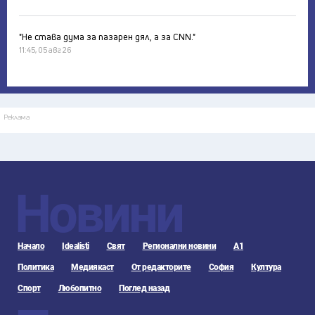
"Не става дума за пазарен дял, а за CNN."
11:45, 05 авг 26
Реклама
Новини
Начало
Idealisti
Свят
Регионални новини
А1
Политика
Медиякаст
От редакторите
София
Култура
Спорт
Любопитно
Поглед назад