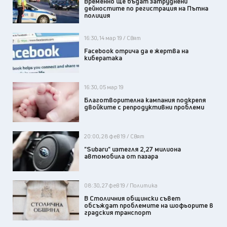
Временно ще бъдат затруднени
дейностите по регистрация на Пътна
полиция
16:30, 14 мар 19 / Свят
Facebook отрича да е жертва на
кибератака
16:30, 05 мар 19
Благотворителна кампания подкрепя
двойките с репродуктивни проблеми
20:00, 28 фев 19 / Свят
"Subaru" изтегля 2,27 милиона
автомобила от пазара
08:30, 27 фев 19 / Политика
В Столичния общински съвет
обсъждат проблемите на шофьорите в
градския транспорт