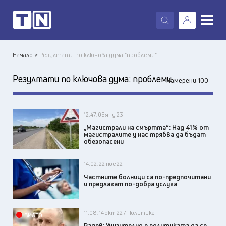
X
Начало >
Резултати по ключова дума "проблеми"
Резултати по ключова дума:
проблеми
Намерени 100
12:47, 05 яну 23
„Магистрали на смъртта“: Над 41% от
магистралите у нас трябва да бъдат
обезопасени
14:02, 22 ное 22
Частните болници са по-предпочитани
и предлагат по-добра услуга
11:08, 14 окт 22 / Политика
ВИДЕО
Радев: Унизително е политиката да се