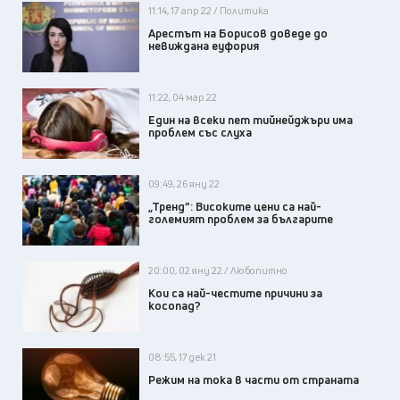
11:14, 17 апр 22 / Политика
Арестът на Борисов доведе до
невиждана еуфория
11:22, 04 мар 22
Един на всеки пет тийнейджъри има
проблем със слуха
09:49, 26 яну 22
„Тренд“: Високите цени са най-
големият проблем за българите
20:00, 02 яну 22 / Любопитно
Кои са най-честите причини за
косопад?
08:55, 17 дек 21
Режим на тока в части от страната