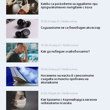
Какви са рисковете за здравето при
продължително пътуване с кола
19:05, 12 мар 21 / Любопитно
Слушалките не са безобиден аксесоар
18:30, 04 мар 21 / Любопитно
Как да победим главоболието?
15:00, 24 яну 21 / Любопитно
Носенето на маски в самолетите
създава истински проблеми на
екипажите
21:20, 06 дек 20 / Любопитно
Как кризата с коронавируса засегна
човешката психика