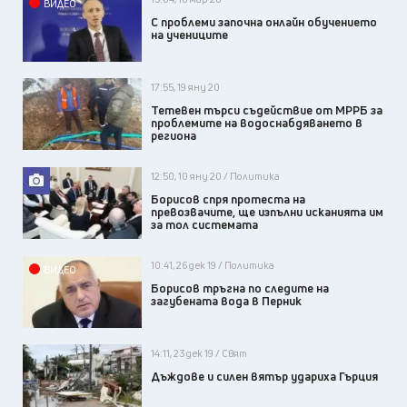
ВИДЕО
С проблеми започна онлайн обучението
на учениците
17:55, 19 яну 20
Тетевен търси съдействие от МРРБ за
проблемите на водоснабдяването в
региона
12:50, 10 яну 20 / Политика
Борисов спря протеста на
превозвачите, ще изпълни исканията им
за тол системата
10:41, 26 дек 19 / Политика
ВИДЕО
Борисов тръгна по следите на
загубената вода в Перник
14:11, 23 дек 19 / Свят
Дъждове и силен вятър удариха Гърция