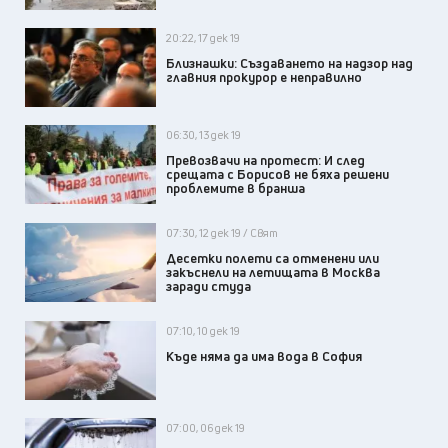
20:22, 17 дек 19
Близнашки: Създаването на надзор над
главния прокурор е неправилно
06:30, 13 дек 19
Превозвачи на протест: И след
срещата с Борисов не бяха решени
проблемите в бранша
07:30, 12 дек 19 / Свят
Десетки полети са отменени или
закъснели на летищата в Москва
заради студа
07:10, 10 дек 19
Къде няма да има вода в София
07:00, 06 дек 19