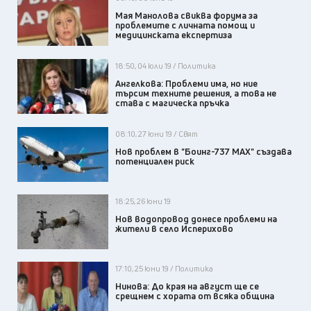
Мая Манолова свиква форума за
проблемите с личната помощ и
медицинската експертиза
18:50, 04 юли 19 / Политика
Ангелкова: Проблеми има, но ние
търсим техните решения, а това не
става с магическа пръчка
08:10, 27 юни 19 / Свят
Нов проблем в "Боинг-737 МАХ" създава
потенциален риск
18:25, 26 юни 19
Нов водопровод донесе проблеми на
жители в село Исперихово
17:10, 25 юни 19 / Политика
Нинова: До края на август ще се
срещнем с хората от всяка община