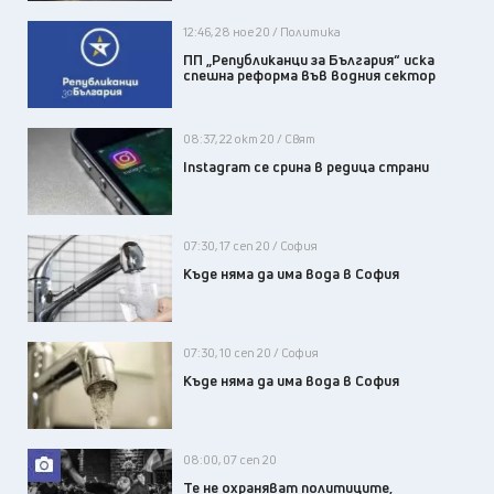
12:46, 28 ное 20 / Политика
ПП „Републиканци за България“ иска
спешна реформа във водния сектор
08:37, 22 окт 20 / Свят
Instagram се срина в редица страни
07:30, 17 сеп 20 / София
Къде няма да има вода в София
07:30, 10 сеп 20 / София
Къде няма да има вода в София
08:00, 07 сеп 20
Те не охраняват политиците,