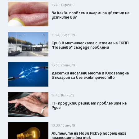
15:40, 13 фев 19
За какви проблеми алармира цветът на
устните ви?
19:24, 03 фев 19
Срив в митническата система на ГКПП
"Гюешево" създаде проблеми
13:30, 26 яну 19
Десетки населени места в Югозападна
България са без електричество
17:40, 16 яну 19
IT- продукти решават проблемите на
Русе
10:30, 10 яну 19
Жителите на Нови Искър посрещнаха
празниците без ток