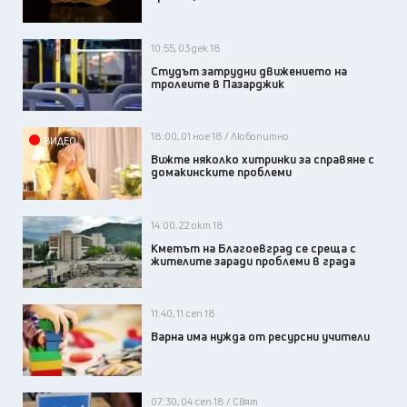
10:55, 03 дек 18
Студът затрудни движението на
тролеите в Пазарджик
18:00, 01 ное 18 / Любопитно
ВИДЕО
Вижте няколко хитринки за справяне с
домакинските проблеми
14:00, 22 окт 18
Кметът на Благоевград се среща с
жителите заради проблеми в града
11:40, 11 сеп 18
Варна има нужда от ресурсни учители
07:30, 04 сеп 18 / Свят