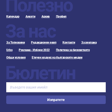
Полезно
Календар
Анкети
Архив
Профил
За нас
За Топновини
Редакционен екип
Контакти
За реклама
Urbo
Реклама - Избори 2022
Политика за бисквитките
Общи условия
Етичен кодекс на българските медии
Бюлетин
Изпратете