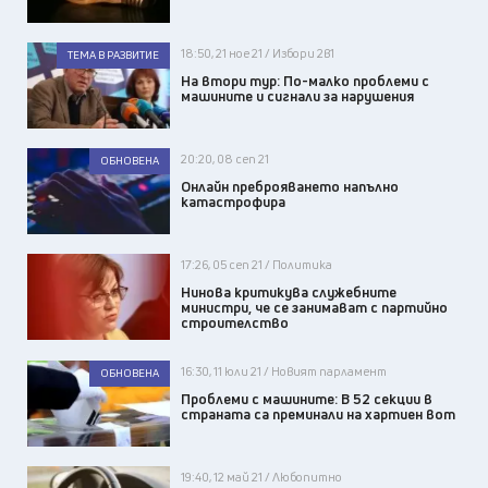
18:50, 21 ное 21 / Избори 2в1
ТЕМА В РАЗВИТИЕ
На втори тур: По-малко проблеми с
машините и сигнали за нарушения
20:20, 08 сеп 21
ОБНОВЕНА
Онлайн преброяването напълно
катастрофира
17:26, 05 сеп 21 / Политика
Нинова критикува служебните
министри, че се занимават с партийно
строителство
16:30, 11 юли 21 / Новият парламент
ОБНОВЕНА
Проблеми с машините: В 52 секции в
страната са преминали на хартиен вот
19:40, 12 май 21 / Любопитно