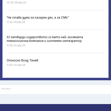
10:30, 06 авг 26
"Не става дума за пазарен дял, а за CNN."
11:45, 05 авг 26
А1 затвърди лидерството си като най-голямата
технологична компания и системен интегратор
11:56, 04 авг 26
Относно Влад Тенев
11:50, 04 авг 26
Реклама