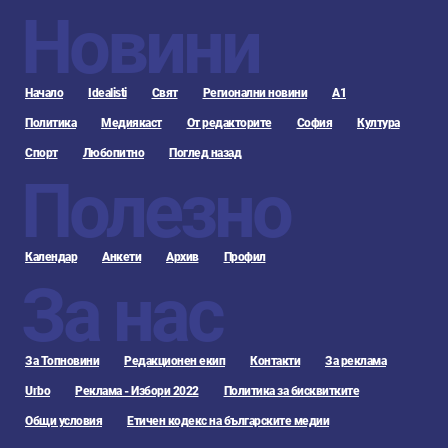
Новини
Начало
Idealisti
Свят
Регионални новини
А1
Политика
Медиякаст
От редакторите
София
Култура
Спорт
Любопитно
Поглед назад
Полезно
Календар
Анкети
Архив
Профил
За нас
За Топновини
Редакционен екип
Контакти
За реклама
Urbo
Реклама - Избори 2022
Политика за бисквитките
Общи условия
Етичен кодекс на българските медии