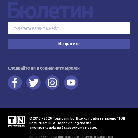
Бюлетин
Изпратете
Следвайте ни в социалните мрежи
© 2010 - 2026 Topnovini.bg, Всички права запазени "ТОП
Нотисиас" ООД. Topnovini.bg спазва
етичния кодекс на българските медии
.
При ползване на информация, снимки и видео от