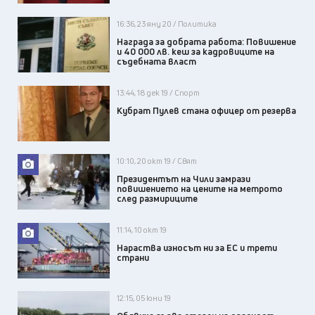
16:36, 23 яну 20 / Политика
Награда за добрата работа: Повишение
и 40 000 лв. кеш за кадровиците на
съдебната власт
13:44, 18 дек 19 / Спорт
Кубрат Пулев стана офицер от резерва
10:10, 20 окт 19 / Свят
Президентът на Чили замрази
повишението на цените на метрото
след размириците
11:14, 10 окт 19
Нараства износът ни за ЕС и трети
страни
12:15, 05 юни 19