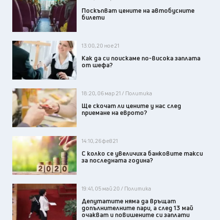
Поскъпват цените на автобусните
билети
13:00, 20 ное 21
Как да си поискаме по-висока заплата
от шефа?
18:20, 06 мар 21 / Политика
Ще скочат ли цените у нас след
приемане на еврото?
14:10, 26 фев 21
С колко се увеличиха банковите такси
за последната година?
19:41, 05 май 20 / Политика
Депутатите няма да връщат
допълнителните пари, а след 13 май
очакват и повишените си заплати