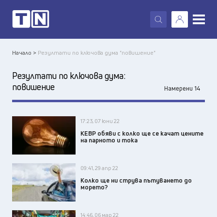
X
Начало >
Резултати по ключова дума "повишение"
Резултати по ключова дума:
повишение
Намерени 14
17:23, 07 юни 22
КЕВР обяви с колко ще се качат цените
на парното и тока
09:41, 29 апр 22
Колко ще ни струва пътуването до
морето?
14:46, 06 мар 22