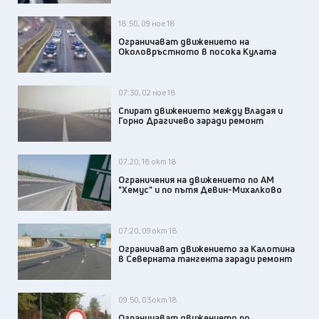
18:50, 09 ное 18
Ограничават движението на
Околовръстното в посока Кулата
07:30, 02 ное 18
Спират движението между Владая и
Горно Драгичево заради ремонт
07:20, 18 окт 18
Ограничения на движението по АМ
"Хемус" и по пътя Девин-Михалково
07:20, 09 окт 18
Oгpаничават движението за Калотина
в Северната тангента заради ремонт
09:50, 03 окт 18
Ограничават движението по