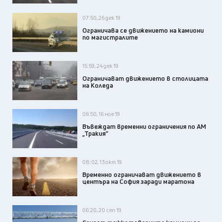
07:50, 26 дек 19
Ограничава се движението на камиони
по магистралите
15:59, 24 дек 19
Ограничават движението в столицата
на Коледа
06:50, 16 ное 19
Въвеждат временни ограничения по АМ
„Тракия”
08:02, 13 окт 19
Временно ограничават движението в
центъра на София заради маратона
06:20, 20 сеп 19