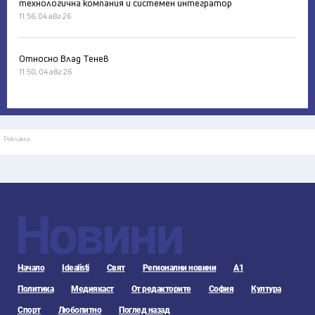
технологична компания и системен интегратор
11:56, 04 авг 26
Относно Влад Тенев
11:50, 04 авг 26
Реклама
Новини
Начало
Idealisti
Свят
Регионални новини
А1
Политика
Медиякаст
От редакторите
София
Култура
Спорт
Любопитно
Поглед назад