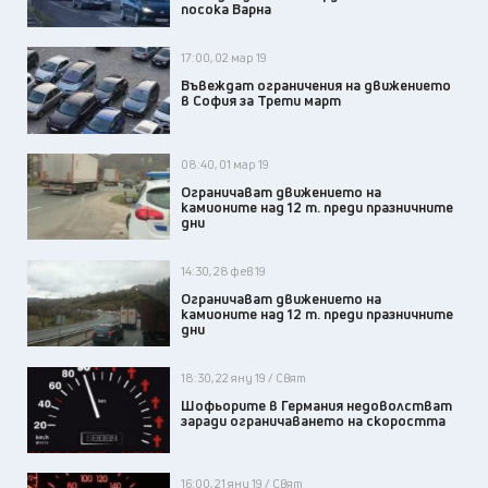
посока Варна
17:00, 02 мар 19
Въвеждат ограничения на движението
в София за Трети март
08:40, 01 мар 19
Ограничават движението на
камионите над 12 т. преди празничните
дни
14:30, 28 фев 19
Ограничават движението на
камионите над 12 т. преди празничните
дни
18:30, 22 яну 19 / Свят
Шофьорите в Германия недоволстват
заради ограничаването на скоростта
16:00, 21 яну 19 / Свят