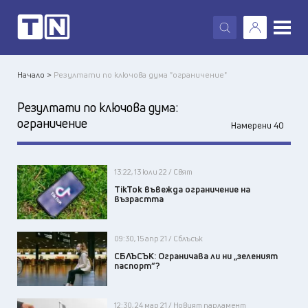
X
Начало >
Резултати по ключова дума "ограничение"
Резултати по ключова дума:
ограничение
Намерени 40
13:22, 13 юли 22 / Свят
TikTok въвежда ограничение на
възрастта
09:30, 15 апр 21 / Сблъсък
СБЛЪСЪК: Ограничава ли ни „зеленият
паспорт“?
12:30, 24 мар 21 / Новият парламент