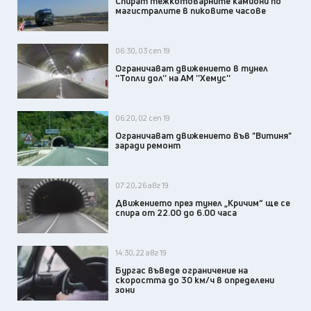
Спират тежкотоварните камиони по
магистралите в пиковите часове
06:30, 03 сеп 19
Ограничават движението в тунел
''Топли дол'' на АМ ''Хемус''
06:20, 02 сеп 19
Ограничават движението във "Витиня"
заради ремонт
07:20, 26 авг 19
Движението през тунел „Кричим“ ще се
спира от 22.00 до 6.00 часa
14:30, 22 авг 19
Бургас въведе ограничение на
скоростта до 30 км/ч в определени
зони