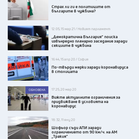
Страх ли ги е политиците от
българите в чужбина?
12:05, 15 мар 21 / Новият парламент
„Демократична България“ поиска
извънредно пленарно заседание заради
секциите в чужбина
16:44, 15 апр 20 / София
По-твърди мерки заради коронавируса
в столицата
17:25, 20 мар 20
ОБНОВЕНА
Вижте актуалните ограничения за
придвижване в условията на
коронавирус
18:32, 11 яну 20
Шофьор съди АПИ заради
ограничението от 90 км/ч. на АМ
„Тракия“