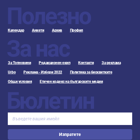
Полезно
Календар
Анкети
Архив
Профил
За нас
За Топновини
Редакционен екип
Контакти
За реклама
Urbo
Реклама - Избори 2022
Политика за бисквитките
Общи условия
Етичен кодекс на българските медии
Бюлетин
Изпратете