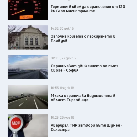
Германия въвежда ограничение от 130
км/ч по магистралите
14:53, 30 дек 18
Започна кризата с паркирането в
Пловдив
08:00, 27 дек 18
Ограничават движението по пътя
Своге - София
10:55, 04 дек 18
Мъгла ограничава видимостта в
област Търговище
10:29, 25 ное 18
Аварирал ТИР затвори пътя Шумен -
Силистра