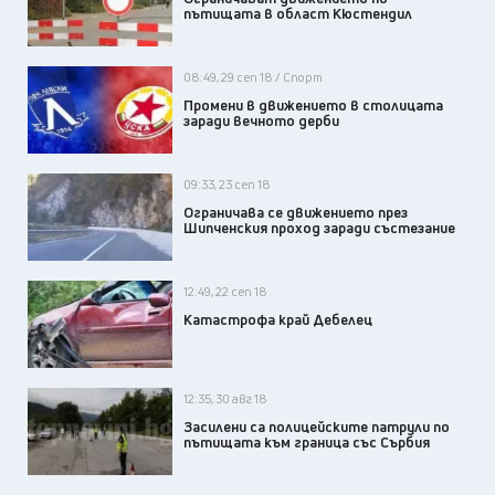
пътищата в област Кюстендил
08:49, 29 сеп 18 / Спорт
Промени в движението в столицата
заради вечното дерби
09:33, 23 сеп 18
Ограничава се движението през
Шипченския проход заради състезание
12:49, 22 сеп 18
Катастрофа край Дебелец
12:35, 30 авг 18
Засилени са полицейските патрули по
пътищата към граница със Сърбия