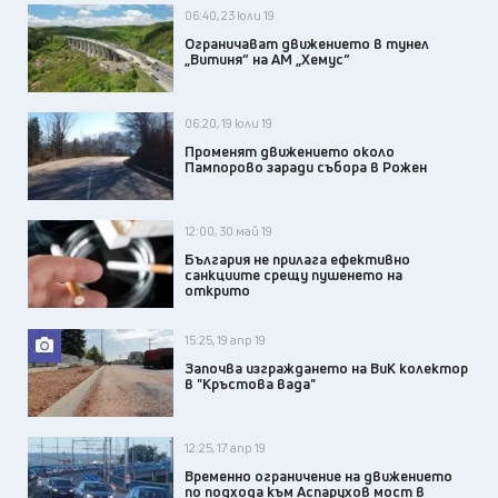
06:40, 23 юли 19
Ограничават движението в тунел
„Витиня“ на АМ „Хемус“
06:20, 19 юли 19
Променят движението около
Пампорово заради събора в Рожен
12:00, 30 май 19
България не прилага ефективно
санкциите срещу пушенето на
открито
15:25, 19 апр 19
Започва изграждането на ВиК колектор
в "Кръстова вада"
12:25, 17 апр 19
Временно ограничение на движението
по подхода към Аспарухов мост в