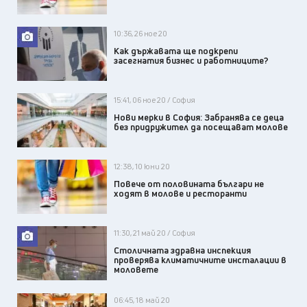
10:36, 26 ное 20
Как държавата ще подкрепи
засегнатия бизнес и работниците?
15:41, 06 ное 20 / София
Нови мерки в София: Забранява се деца
без придружител да посещават молове
12:38, 10 юни 20
Повече от половината българи не
ходят в молове и ресторанти
11:30, 21 май 20 / София
Столичната здравна инспекция
проверява климатичните инсталации в
моловете
06:45, 18 май 20