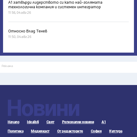
А1 затвърди лидерството си като най-голямата
технологична компания и системен интегратор
11:56, 04 авг 26
Относно Влад Тенев
11:50, 04 авг 26
Реклама
Новини
Начало
Idealisti
Свят
Регионални новини
А1
Политика
Медиякаст
От редакторите
София
Култура