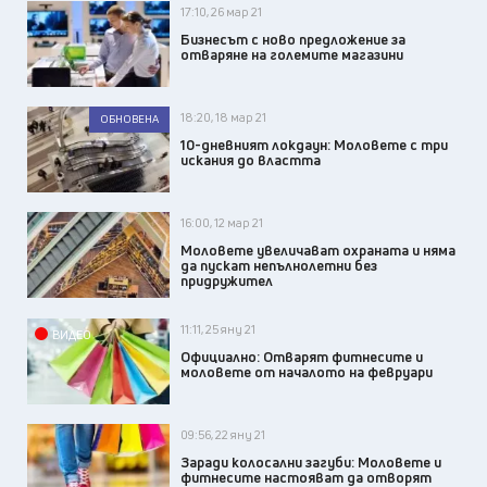
17:10, 26 мар 21
Бизнесът с ново предложение за
отваряне на големите магазини
18:20, 18 мар 21
ОБНОВЕНА
10-дневният локдаун: Моловете с три
искания до властта
16:00, 12 мар 21
Моловете увеличават охраната и няма
да пускат непълнолетни без
придружител
11:11, 25 яну 21
ВИДЕО
Официално: Отварят фитнесите и
моловете от началото на февруари
09:56, 22 яну 21
Заради колосални загуби: Моловете и
фитнесите настояват да отворят