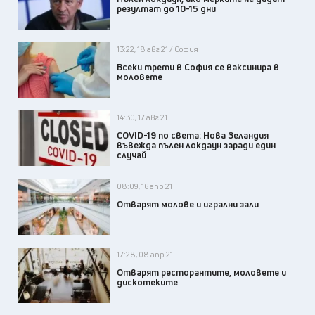
резултат до 10-15 дни
13:22, 18 авг 21 / София
Всеки трети в София се ваксинира в
моловете
14:30, 17 авг 21
COVID-19 по света: Нова Зеландия
въвежда пълен локдаун заради един
случай
08:09, 16 апр 21
Отварят молове и игрални зали
17:28, 08 апр 21
Отварят ресторантите, моловете и
дискотеките