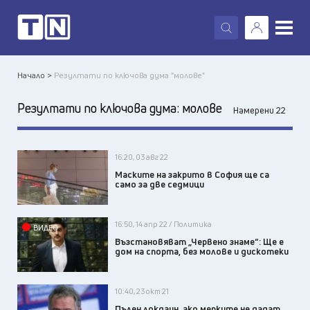
X
Начало >
Резултати по ключова дума "молове"
Резултати по ключова дума:
молове
Намерени 22
16:20, 03 авг 22
Маските на закрито в София ще са
само за две седмици
16:50, 14 апр 22 / Политика
ВИДЕО
Възстановяват „Червено знаме“: Ще е
дом на спорта, без молове и дискотеки
10:40, 23 окт 21
Пълен локдаун, ако мерките не дадат