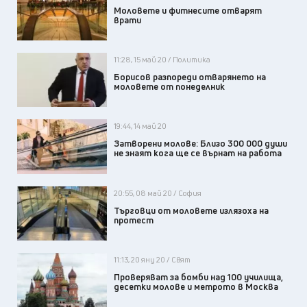
Моловете и фитнесите отварят
врати
11:28, 15 май 20 / Политика
Борисов разпореди отварянето на
моловете от понеделник
19:44, 14 май 20
Затворени молове: Близо 300 000 души
не знаят кога ще се върнат на работа
20:55, 08 май 20 / София
Търговци от моловете излязоха на
протест
11:13, 20 яну 20 / Свят
Проверяват за бомби над 100 училища,
десетки молове и метрото в Москва