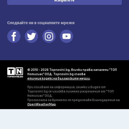
Следвайте ни в социалните мрежи
© 2010 - 2026 Topnovini.bg, Всички права запазени "ТОП
Нотисиас" ООД. Topnovini.bg спазва
етичния кодекс на българските медии
.
При ползване на информация, снимки и видео от
Topnovini.bg се изисква писмено разрешение от "ТОП
Нотисиас" ООД.
Прогнозата за времето се предоставя благодарение на
OpenWeatherMap
.