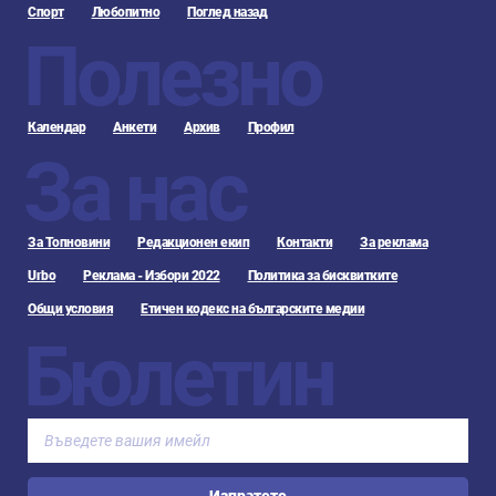
Спорт
Любопитно
Поглед назад
Полезно
Календар
Анкети
Архив
Профил
За нас
За Топновини
Редакционен екип
Контакти
За реклама
Urbo
Реклама - Избори 2022
Политика за бисквитките
Общи условия
Етичен кодекс на българските медии
Бюлетин
Изпратете