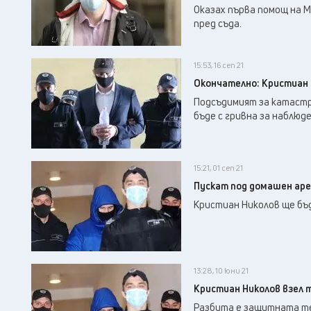
Оказах първа помощ на М
пред съда.
15:53, 16 сеп 21
Окончателно: Кристиан 
Подсъдимият за катастр
бъде с гривна за наблюде
15:21, 01 сеп 21
Пускат под домашен ар
Кристиан Николов ще бъд
13:28, 10 юни 21
Кристиан Николов взел 
Разбита е защитната тез