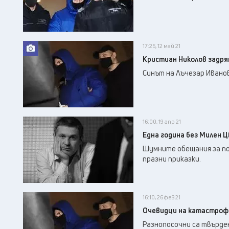
17:25, 12 май 21
Кристиан Николов задр
Синът на Лъчезар Иванов 
16:00, 19 апр 21
Една година без Милен Ц
Шумните обещания за по
празни приказки.
16:10, 26 фев 21
Очевидци на катастрофа
Разнопосочни са твърден