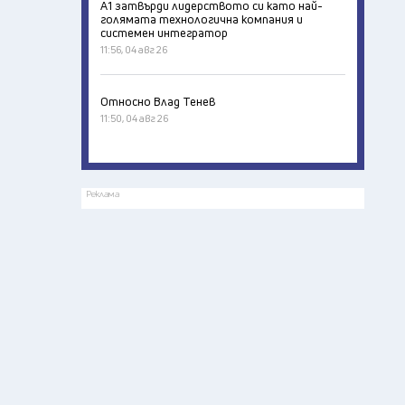
А1 затвърди лидерството си като най-
голямата технологична компания и
системен интегратор
11:56, 04 авг 26
Относно Влад Тенев
11:50, 04 авг 26
Реклама