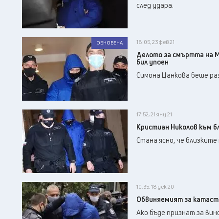
след удара.
18:05, 23 фев 21
ОБНОВЕНА
Делото за смъртта на М
бил упоен
Симона Цанкова беше раз
17:52, 21 яну 21
Кристиан Николов към б
Стана ясно, че близките
10:35, 18 дек 20
Обвиняемият за катаст
Ако бъде признат за вин