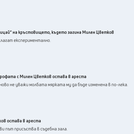
лицай“ на кръстовището, където загина Милен Цветков
слагат експериментално.
рофата с Милен Цветков остава в ареста
ово не уважи молбата мярката му да бъде изменена в по-лека.
ов остава в ареста
ви път присъства в съдебна зала.