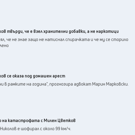
в твърди, че е взел хранителни добавки, а не наркотици
л, че не знае защо не натиснал спирачката и че му се сторило
елено
ов се оказа под домашен арест
и в рамките на година", прогнозира адвокат Марин Марковски.
о на катастрофата с Милен Цветков
иколов е шофирал с около 99 км/ч.