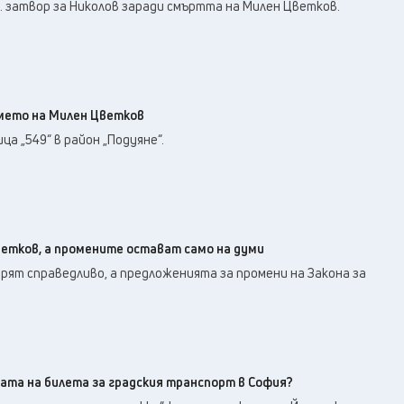
31
°C
. затвор за Николов заради смъртта на Милен Цветков.
Перник
,
34
°C
Плевен
,
33
°C
Пловдив
,
32
°C
Разград
,
34
°C
Русе
,
името на Милен Цветков
33
°C
Силистра
,
а „549“ в район „Подуяне“.
32
°C
Сливен
,
24
°C
Смолян
,
28
°C
София
,
33
°C
Стара Загора
,
ветков, а промените остават само на думи
32
°C
Търговище
,
рят справедливо, а предложенията за промени на Закона за
32
°C
Хасково
,
32
°C
Шумен
,
33
°C
Ямбол
,
ната на билета за градския транспорт в София?