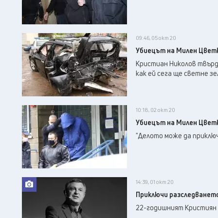
09:46, 05 окт 20
Убиецът на Милен Цветко
Кристиан Николов твърдя
как ей сега ще светне з
10:18, 02 окт 20
Убиецът на Милен Цветк
"Делото може да приключ
14:39, 01 окт 20
Приключи разследванет
22-годишният Кристиян Н