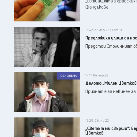
„Ситуацията в градския
Фандъкова.
13:42, 27 мар 22 / София
Предложиха улица да но
Предстои Столичният об
17:11, 04 мар 22
ОБНОВЕНА
Делото „Милен Цветков“
Признат е за невинен за
15:28, 21 яну 22
„Светът ми свърши“: ве
Цветков