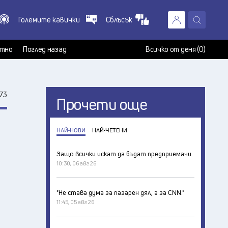
Големите кавички
Сблъсък
X
т
тно
Поглед назад
Всичко от деня (0)
73
Прочети още
НАЙ-НОВИ
НАЙ-ЧЕТЕНИ
Защо всички искат да бъдат предприемачи
10:30, 06 авг 26
"Не става дума за пазарен дял, а за CNN."
11:45, 05 авг 26