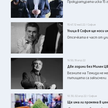
Прокуратурата иска 15 г
15:47, 12 май 22 / София
Улица в София ще носи 
Отсечката е част от улиц
16:50, 19 апр 22
Две години без Милен Ц
Везните на Темида не ме
пътищата са закъснели.
10:30, 02 апр 22 / София
Ще има ли промяна в це