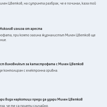
илен Цветков, на сутринта разбрах, че е починал, каза той
Николов излиза от ареста
офата, при която загина журналистът Милен Цветков ще
ние.
ест виновникът за катастрофата с Милен Цветков
е контолиран с електронна гривна.
три вида наркотици преди да удари Милен Цветков
а, че те са приети случайно.