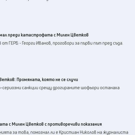
ямал преди катастрофата с Милен Цветков
от ГЕРБ - Георги Иванов, проговори за първи път пред съда.
ветков: Промяната, която не се случи
-сериозни санкции срещу дрогираните шофьори останаха
та с Милен Цветков с противоречиви показания
ията за това, помогнал ли е Кристиан Николов на журналиста