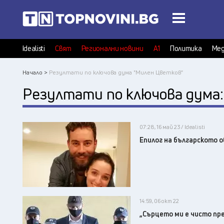
Idealisti
Свят
Регионални новини
А1
Политика
Мед
Начало >
Резултати по ключова дума "Милен Цветков"
Резултати по ключова дума
07:28, 16 май 23 / Idealisti
Епилог на българското 
14:59, 06 окт 22
„Сърцето ми е чисто пре