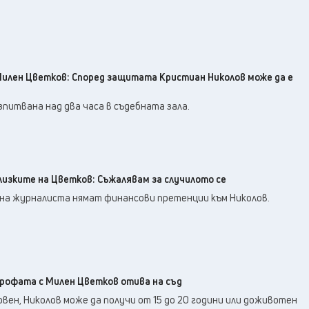
илен Цветков: Според защитата Кристиан Николов може да е
питвана над два часа в съдебната зала.
лизките на Цветков: Съжалявам за случилото се
 на журналиста нямат финансови претенции към Николов.
рофата с Милен Цветков отива на съд
овен, Николов може да получи от 15 до 20 години или доживотен