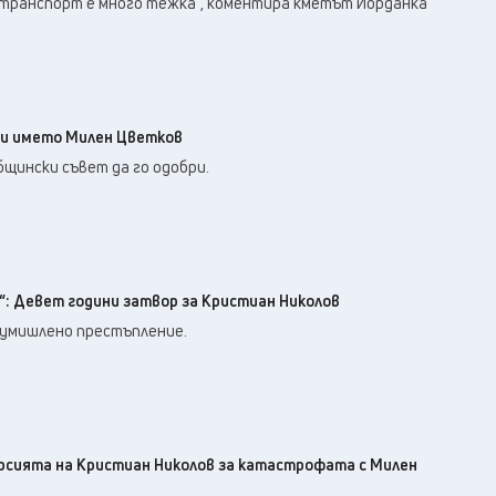
 транспорт е много тежка“, коментира кметът Йорданка
си името Милен Цветков
щински съвет да го одобри.
: Девет години затвор за Кристиан Николов
 умишлено престъпление.
рсията на Кристиан Николов за катастрофата с Милен