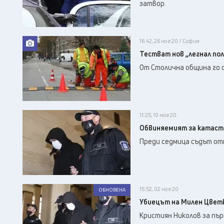
затвор.
16:42, 26 ное 20 / София
Тестват нов „легнал по
От Столична община го 
11:25, 10 ное 20
Обвиняемият за катаст
Преди седмица съдът отн
15:52, 02 ное 20
ОБНОВЕНА
Убиецът на Милен Цветк
Кристиян Николов за пър