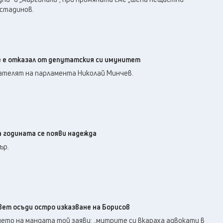
стадинов.
 е отказал от депутатския си имунитет
ателят на парламента Николай Минчев.
а годината се появи надежда
ър.
ет осъди остро изказване на Борисов
ето на мандата той заяви: „мутрите си вкараха адвокати в