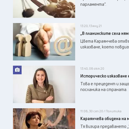
парламента“.
13:20, 13 яну 21
„В планинските села ням
Цвета Караянчева отхвъ
изказване, което повдиг
13:40, 08 окт 20
Историческо изказване 
Това е прецедент и защо
посланика на страната.
11:08, 30 сеп 20 / Политика
Караянчева обидена на 
Тя визира предаването „