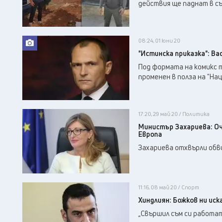
действия ще паднат в съд
08:24, 01 юни 20
"Истинска приказка": Ва
Под формата на комикс т
променен в полза на "На
17:20, 29 май 20 / Политика
Министър Захариева: Оч
Европа
Захариева отхвърли обв
11:16, 08 май 20 / Спорт
Хиндлиян: Божков ни ис
„Свършил съм си работат