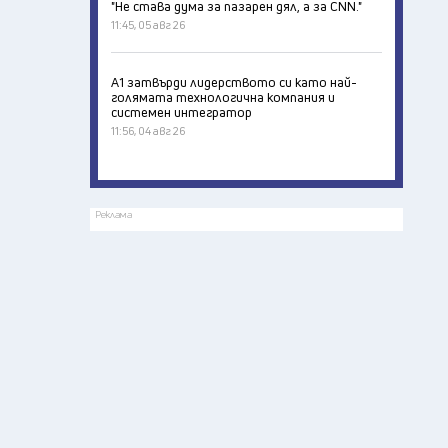
"Не става дума за пазарен дял, а за CNN."
11:45, 05 авг 26
А1 затвърди лидерството си като най-
голямата технологична компания и
системен интегратор
11:56, 04 авг 26
Реклама