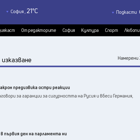
21
°C
София
,
Подкасти
20
°C
Благоевград
,
Политкаст
20
°C
КултурКас
Бургас
,
иякаст
От редакторите
София
Култура
Спорт
Любопи
24
°C
Медиякаст
Варна
,
21
°C
Велико Търново
,
21
°C
:
Видин
,
Намерени 
изказване
23
°C
Враца
,
20
°C
Габрово
,
20
°C
Добрич
,
Макрон предизвика остри реакции
22
°C
Кърджали
,
овори за гаранции за сигурността на Русия и вбеси Германия,
20
°C
Кюстендил
,
20
°C
Ловеч
,
23
°C
Монтана
,
21
°C
Пазарджик
,
19
°C
 в първия ден на парламента ни
Перник
,