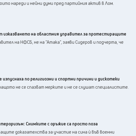
които нареди и нейни думи пред партийния актив в Лом.
от изказването на областния управител за протестиращите
вител на НФСБ, не на "Атака", заяви Сидеров и подчерта, че
 изпуснаха по религиозни и спортни причини и дискотеки
защото не се спазват мерките и не се слушат специалистите.
 тероризъм: Снимките с оръжие са просто поза
ващите доказателства за участие на сина ѝ във военни