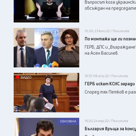
Въпросът кога украинск
обсъждан на председате
10:00, 23 юни 22 / Политика
По монтажа ще ги позн
ГЕРБ, ДПС и „Възраждан
на Асен Василев.
16:57, 08 апр 22 / Политика
ВИДЕО
ГЕРБ искат КСНС заради
Според тях Петков е ра
16:20, 24 мар 22 / Политика
ОБНОВЕНА
България връща за конс