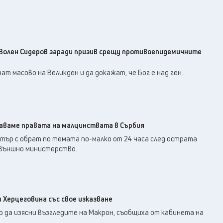
Волен Сидеров заради призив срещу противоепидемичните
ат масово на Великден и да докажат, че Бог е над ген.
аваме правата на малцинствата в Сърбия
тър с обрат по темата по-малко от 24 часа след острата
 външно министерство.
и Херцеговина със свое изказване
о да изясни възгледите на Макрон, съобщиха от кабинета на