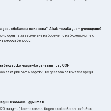
а дори обхват на телефона“: А как тогава учат учениците?
рли идеята за заснемане на броенето на бюлетините с
на редица въпроси.
на български младежки делегат пред ООН
то за първи път младежкият делегат се изказва преди
медии, изопачили думите ѝ
120 минути“, което излъчи видео с изказвания на бивши