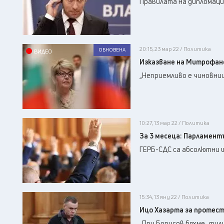
Правилата на дипломаци
20:15, 23 мар 22 / Политика
ОБНОВЕНА
ВИДЕО
Изказване на Митрофан
„Неприемливо е чиновниц
10:27, 13 мар 22 / Политика
За 3 месеца: Парламентъ
ГЕРБ-СДС са абсолютни 
15:34, 13 яну 22 / Политика
Ицо Хазарта за протест
„При Борисов бяхме „тул