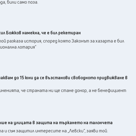
а, били само поза.
сил Божков намекна, че е бил рекетиран
ой разказа история, според която Законът за хазарта е бил
ционална лотария"
аквам до 15 юни да се възстанови свободното придвижване в
иненията, че страната ни ще стане донор, а не бенефициент
каше на улицата в защита на търкането на талончета
а и съм защитил интересите на „Левски“, заяви той.