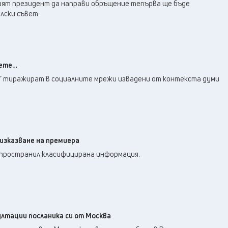
22
°C
ият президент да направи обръщение тепърва ще бъде
Плевен
,
лски съвет.
22
°C
Пловдив
,
21
°C
Разград
,
23
°C
Русе
,
22
°C
Силистра
,
аете…
21
°C
Сливен
,
е“ тиражират в социалните мрежи извадени от контекста думи
16
°C
Смолян
,
21
°C
София
,
20
°C
Стара Загора
,
22
°C
Търговище
,
 изказване на премиера
22
°C
Хасково
,
зпространил класифицирана информация.
21
°C
Шумен
,
22
°C
Ямбол
,
ултации посланика си от Москва