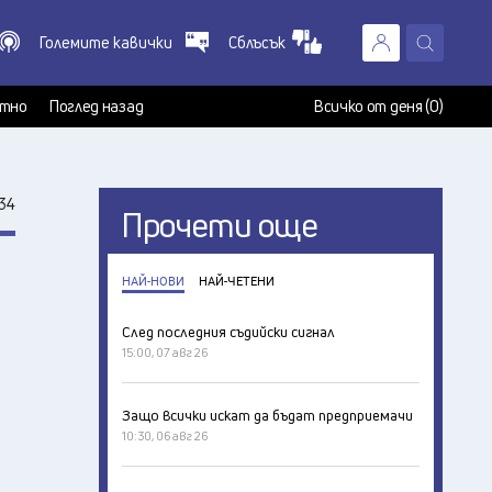
Големите кавички
Сблъсък
X
т
тно
Поглед назад
Всичко от деня (0)
34
Прочети още
НАЙ-НОВИ
НАЙ-ЧЕТЕНИ
След последния съдийски сигнал
15:00, 07 авг 26
Защо всички искат да бъдат предприемачи
10:30, 06 авг 26