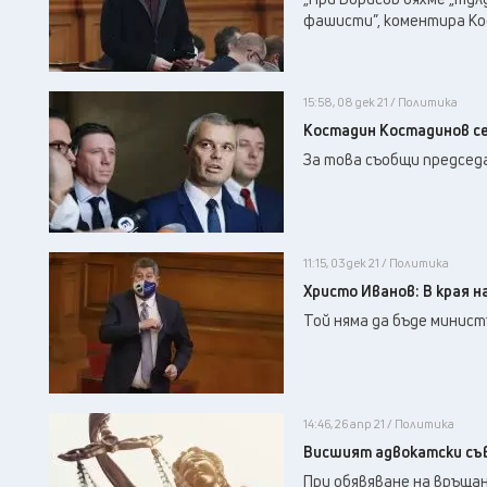
фашисти”, коментира Ко
15:58, 08 дек 21 / Политика
Костадин Костадинов се
За това съобщи председ
11:15, 03 дек 21 / Политика
Христо Иванов: В края н
Той няма да бъде минист
14:46, 26 апр 21 / Политика
Висшият адвокатски съв
При обявяване на връщан