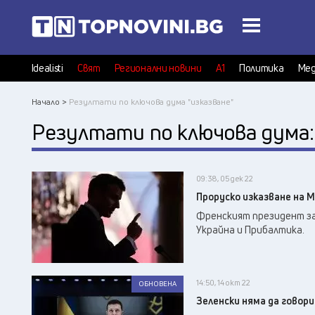
Idealisti
Свят
Регионални новини
А1
Политика
Мед
Начало >
Резултати по ключова дума "изказване"
Резултати по ключова дума
09:38, 05 дек 22
Проруско изказване на 
Френският президент заг
Украйна и Прибалтика.
14:50, 14 окт 22
ОБНОВЕНА
Зеленски няма да говори