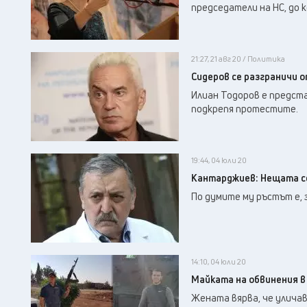
председатели на НС, до 
21:27, 21 авг 20 / Политика
Сидеров се разграничи 
Илиан Тодоров е предста
подкрепя протестите.
19:44, 04 юли 20
Кантарджиев: Нещата се
По думите му ръстът е, 
14:10, 04 юли 20
Майката на обвинения в
Жената вярва, че улича