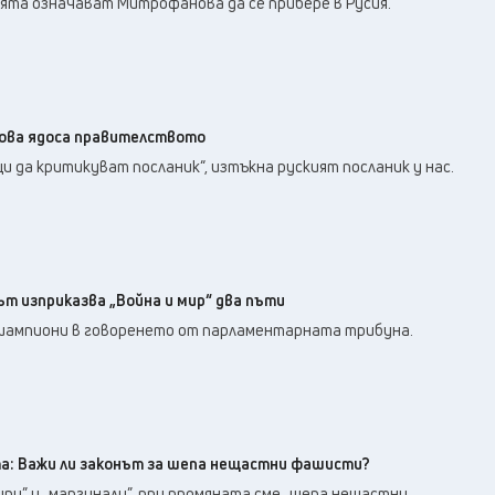
ята означават Митрофанова да се прибере в Русия.
ова ядоса правителството
и да критикуват посланик“, изтъкна руският посланик у нас.
т изприказва „Война и мир“ два пъти
шампиони в говоренето от парламентарната трибуна.
а: Важи ли законът за шепа нещастни фашисти?
упи” и „маргинали”, при промяната сме „шепа нещастни