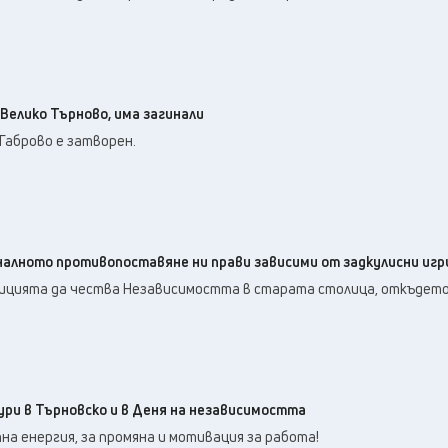
Велико Търново, има загинали
Габрово е затворен.
лното противопоставяне ни прави зависими от задкулисни игр
дицията да чества Независимостта в старата столица, откъдето
ри в Търновско и в Деня на независимостта
на енергия, за промяна и мотивация за работа!