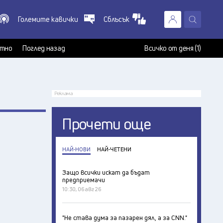
Големите кавички
Сблъсък
X
т
тно
Поглед назад
Всичко от деня (1)
Реклама
Прочети още
НАЙ-НОВИ
НАЙ-ЧЕТЕНИ
Защо всички искат да бъдат
предприемачи
10:30, 06 авг 26
"Не става дума за пазарен дял, а за CNN."