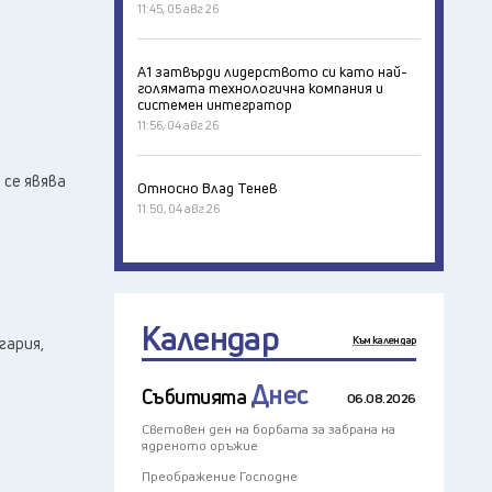
11:45, 05 авг 26
А1 затвърди лидерството си като най-
голямата технологична компания и
системен интегратор
11:56, 04 авг 26
 се явява
Относно Влад Тенев
11:50, 04 авг 26
Календар
гария,
Към календар
Днес
Събитията
06.08.2026
Световен ден на борбата за забрана на
ядреното оръжие
Преображение Господне