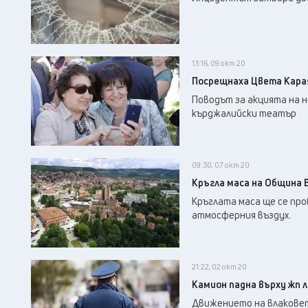
13:16, 09 окт 20
Посрещнаха Цвета Карая
Поводът за акцията на н
кърджалийски театър
09:30, 07 окт 20
Кръгла маса на Община 
Кръглата маса ще се про
атмосферния въздух.
21:22, 02 окт 20
Камион падна върху жп л
Движението на влаковете