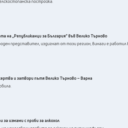
селскостопанска постройка.
та на „Републиканци за България” във Велико Търново
роден представител, издигнат от този регион, винаги е работил 
ертва и затвори пътя Велико Търново – Варна
обила.
 за измами с проби за алкохол