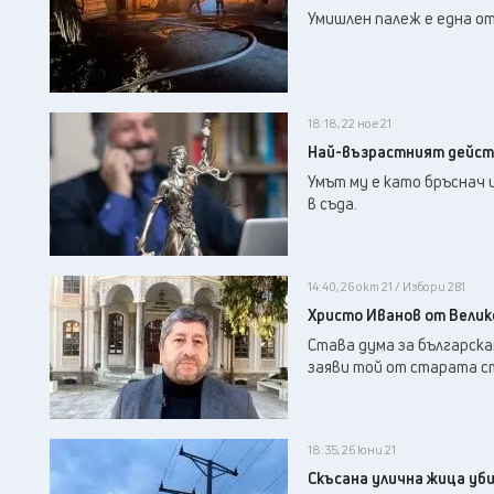
Умишлен палеж е една от
18:18, 22 ное 21
Най-възрастният действ
Умът му е като бръснач и
в съда.
14:40, 26 окт 21 / Избори 2в1
Христо Иванов от Велико
Става дума за българска
заяви той от старата ст
18:35, 26 юни 21
Скъсана улична жица уби