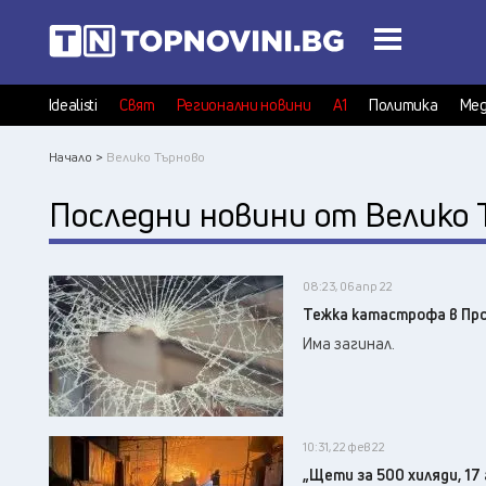
Idealisti
Свят
Регионални новини
А1
Политика
Мед
Начало >
Велико Търново
Последни новини от Велико 
08:23, 06 апр 22
Тежка катастрофа в Про
Има загинал.
10:31, 22 фев 22
„Щети за 500 хиляди, 17