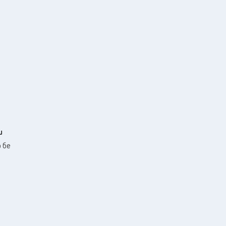
и
 бе