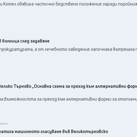
 и Котел обявиха частично бедствено положение заради поройния
 болница след задавяне
 прокуратурата, а от лечебното заведение започнаха вътрешна 
Велико Търново „Основна схема за преход към алтернативни фор
ана възможността за преход към алтернативни форми за отоплени
амент
ратиха машинното гласуване във Великотърновско