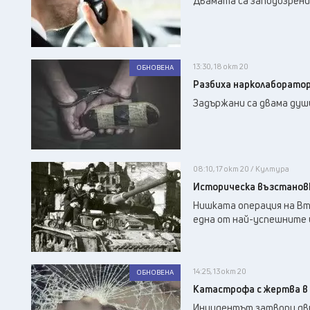
Двамата са заподозрени,
13:30, 18 окт 20
ОБНОВЕНА
Разбиха нарколаборатор
Задържани са двама душ
08:10, 17 окт 20 / Култура
Историческа възстановк
Нишката операция на Вто
една от най-успешните 
14:25, 13 окт 20
ОБНОВЕНА
Катастрофа с жертва в 
Инцидентът затвори дви