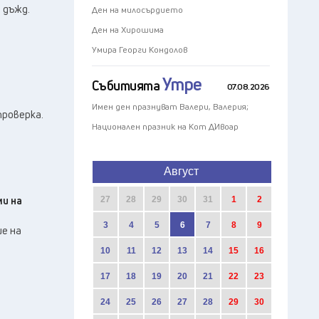
 дъжд.
Ден на милосърдието
Ден на Хирошима
Умира Георги Кондолов
Утре
Събитията
07.08.2026
Имен ден празнуват Валери, Валерия;
проверка.
Национален празник на Кот Д`Ивоар
Август
ми на
27
28
29
30
31
1
2
3
4
5
6
7
8
9
е на
10
11
12
13
14
15
16
17
18
19
20
21
22
23
24
25
26
27
28
29
30