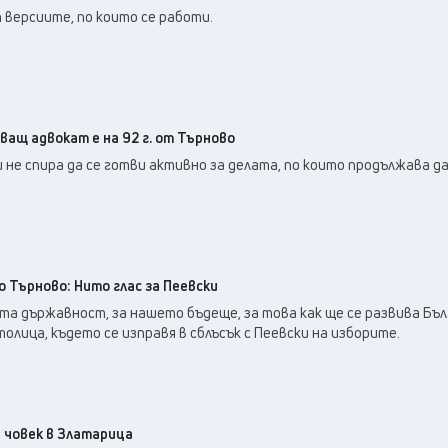
34
°C
Плевен
,
 версиите, по които се работи.
33
°C
Пловдив
,
30
°C
Разград
,
33
°C
Русе
,
31
°C
Силистра
,
ащ адвокат е на 92 г. от Търново
28
°C
Сливен
,
 не спира да се готви активно за делата, по които продължава да
26
°C
Смолян
,
30
°C
София
,
31
°C
Стара Загора
,
29
°C
Търговище
,
35
°C
 Търново: Нито глас за Пеевски
Хасково
,
та държавност, за нашето бъдеще, за това как ще се развива Бъл
28
°C
Шумен
,
олица, където се изправя в сблъсък с Пеевски на изборите.
29
°C
Ямбол
,
 човек в Златарица