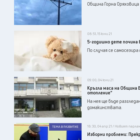
Община Горна Оряховица
08:51, 15 юни 21
5-годишно дете почина в
По случая се самосезира
09:00, 04 юни 21
Кръгла маса на Община 
отопление“
На нея ще бъде разглед
домакинствата.
18:30, 04 апр 21 / Новият парл
ТЕМА В РАЗВИТИЕ
Изборни проблеми: Прек