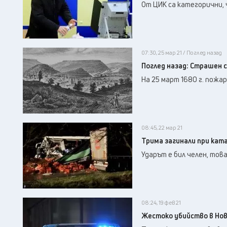
От ЦИК са категорични, 
07:30, 25 мар 21 / Поглед назад
Поглед назад: Страшен с
На 25 март 1680 г. пожа
08:45, 22 мар 21
Трима загинали при кат
Ударът е бил челен, тов
08:24, 19 фев 21
Жестоко убийство в Нов