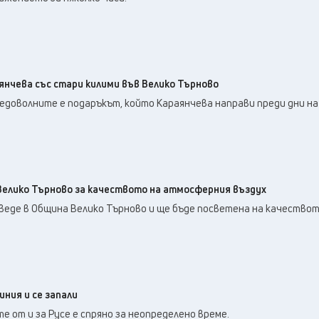
нчева със стари килими във Велико Търново
едоволните е подаръкът, който Караянчева направи преди дни на
Велико Търново за качеството на атмосферния въздух
веде в Община Велико Търново и ще бъде посветена на качествот
иния и се запали
 от и за Русе е спряно за неопределено време.