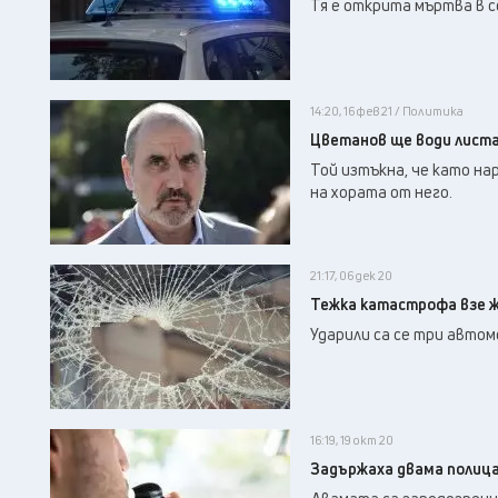
Тя е открита мъртва в 
14:20, 16 фев 21 / Политика
Цветанов ще води листа
Той изтъкна, че като на
на хората от него.
21:17, 06 дек 20
Тежка катастрофа взе ж
Ударили са се три автом
16:19, 19 окт 20
Задържаха двама полицаи