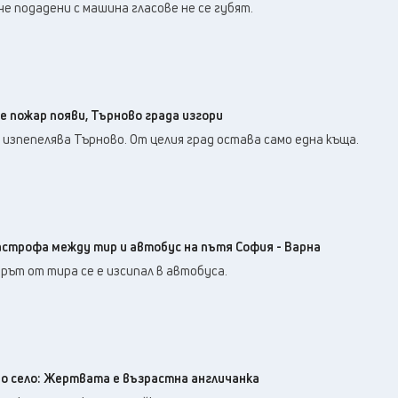
че подадени с машина гласове не се губят.
е пожар появи, Търново града изгори
р изпепелява Търново. От целия град остава само една къща.
астрофа между тир и автобус на пътя София - Варна
арът от тира се е изсипал в автобуса.
о село: Жертвата е възрастна англичанка