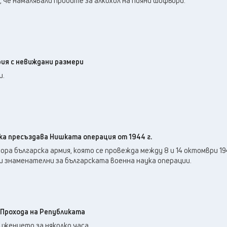
 че намалявали пробите за алкохол на пияни шофьори.
ия с невиждани размери
и.
а пресъздава Нишката операция от 1944 г.
ра българска армия, която се провежда между 8 и 14 октомври 1944
и знаменателни за българската военна наука операции.
Прохода на Републиката
жението за няколко часа.