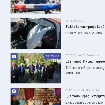
08:15, 29 сеп 20
Тежка катастрофа край 
Пътят Велико Търново - 
23:00, 22 сеп 20 / Политика
ОБНОВЕНА
Цветанов: Институциона
Той не изневери на тра
депутат.
20:57, 22 сеп 20 / Политика
Цветанов гради структу
Благодаря Ви за страхот