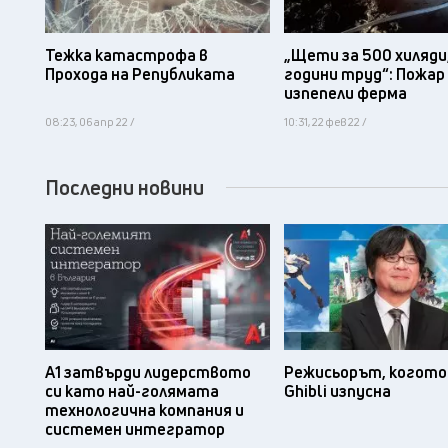
Тежка катастрофа в
„Щети за 500 хиляди,
Прохода на Републиката
години труд“: Пожар
изпепели ферма
08:23, 06 апр 22 /
10:31, 22 фев 22 /
Последни новини
А1 затвърди лидерството
Режисьорът, когото 
си като най-голямата
Ghibli изпусна
технологична компания и
системен интегратор