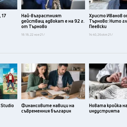
 17
Най-възрастният
Христо Иванов о
действащ адвокат е на 92 г.
Търново: Нито гл
от Търново
Пеевски
18:18, 22 ное 21 /
14:40, 26 окт 21 /
Studio
Финансовите навици на
Новата кройка н
съвременния българин
индустрията