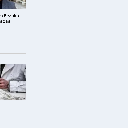
т Велико
ас за
а