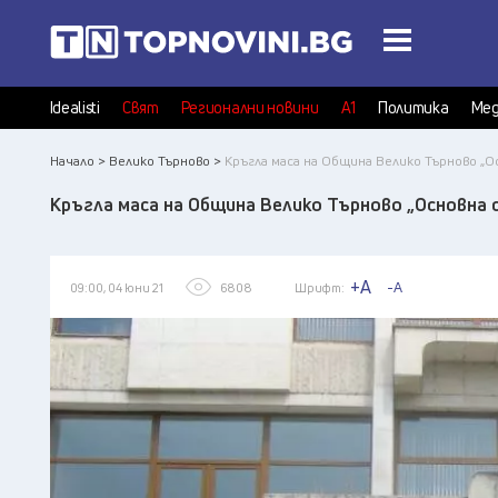
Idealisti
Свят
Регионални новини
А1
Политика
Мед
Начало >
Велико Търново >
Кръгла маса на Община Велико Търново „
Кръгла маса на Община Велико Търново „Основна 
+A
-A
09:00, 04 юни 21
6808
Шрифт: