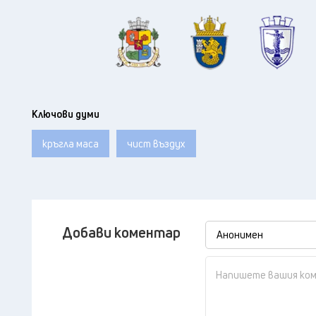
Ключови думи
кръгла маса
чист въздух
Добави коментар