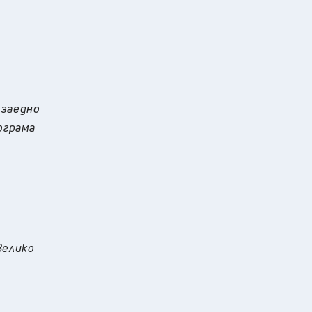
 заедно
ограма
а
Велико