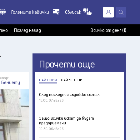
Големите кавички
Сблъсък
X
т
тно
Поглед назад
Всичко от деня (1)
“
Прочети още
ктор:
НАЙ-НОВИ
НАЙ-ЧЕТЕНИ
я Бениету
След последния съдийски сигнал
15:00, 07 авг 26
Защо всички искат да бъдат
предприемачи
10:30, 06 авг 26