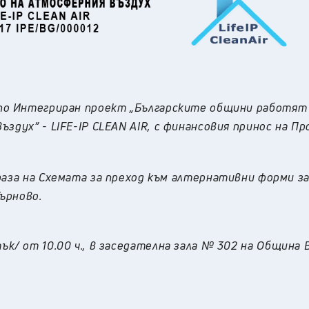
 по
Интегриран проект „Българските общини работят
въздух”
-
LIFE-IP CLEAN AIR, с финансовия принос на Пр
фаза на
Схемата за преход към алтернативни форми з
ърново.
тък
/ от 10.00 ч., в заседателна зала № 302 на Община 