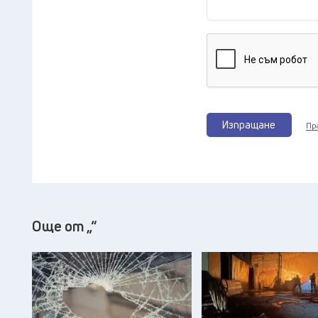
Изпращане
Пр
Още от „“