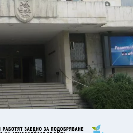
34
°C
Плевен
,
32
°C
Пловдив
,
30
°C
Разград
,
33
°C
Русе
,
29
°C
Силистра
,
29
°C
Сливен
,
25
°C
Смолян
,
29
°C
София
,
29
°C
Стара Загора
,
29
°C
Търговище
,
31
°C
Хасково
,
27
°C
Шумен
,
29
°C
Ямбол
,