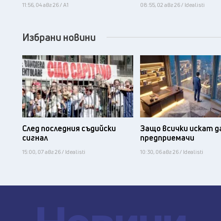
11:56, 04 авг 26 / А1
08:55, 02 авг 26 / Idealisti
Избрани новини
След последния съдийски
Защо всички искат д
сигнал
предприемачи
15:00, 07 авг 26 / Idealisti
10:30, 06 авг 26 / Idealisti