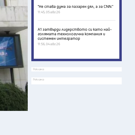
"Не става дума за пазарен дял, а за CNN."
11:45, 05 авг 26
А1 затвърди лидерството си като най-
голямата технологична компания и
системен интегратор
11:56, 04 авг 26
Реклама
Реклама