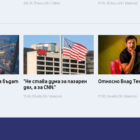
08:41, 31 юли 26 / Свят
11:10, 30 юли 26 / Idealisti
а бъдат
"Не става дума за пазарен
Относно Влад Те
дял, а за CNN."
11:45, 05 авг 26 / Idealisti
11:50, 04 авг 26 / Idealisti