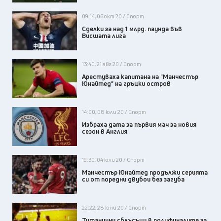
09:14, 06 окт 20 / Спорт
Сделки за над 1 млрд. паунда във
Висшата лига
13:40, 21 авг 20 / Спорт
Арестуваха капитана на "Манчестър
Юнайтед" на гръцки остров
14:00, 08 юли 20 / Спорт
Избраха дата за първия мач за новия
сезон в Англия
19:30, 04 юли 20 / Спорт
Манчестър Юнайтед продължи серията
си от поредни двубои без загуба
22:22, 28 юни 20 / Спорт
Титанични сблъсъци в полуфиналите за