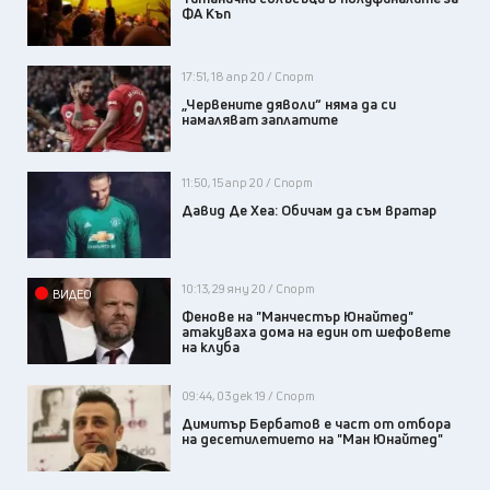
ФА Къп
17:51, 18 апр 20 / Спорт
„Червените дяволи“ няма да си
намаляват заплатите
11:50, 15 апр 20 / Спорт
Давид Де Хеа: Обичам да съм вратар
10:13, 29 яну 20 / Спорт
ВИДЕО
Фенове на "Манчестър Юнайтед"
атакуваха дома на един от шефовете
на клуба
09:44, 03 дек 19 / Спорт
Димитър Бербатов е част от отбора
на десетилетието на "Ман Юнайтед"