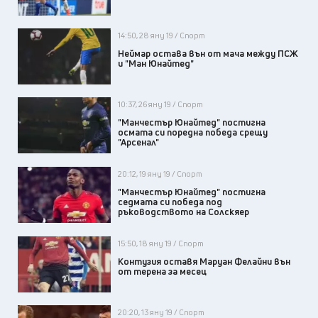
14:50, 28 яну 19 / Спорт
Неймар остава вън от мача между ПСЖ
и "Ман Юнайтед"
10:37, 26 яну 19 / Спорт
"Манчестър Юнайтед" постигна
осмата си поредна победа срещу
"Арсенал"
20:12, 19 яну 19 / Спорт
"Манчестър Юнайтед" постигна
седмата си победа под
ръководството на Солскяер
15:50, 18 яну 19 / Спорт
Контузия оставя Маруан Фелайни вън
от терена за месец
20:20, 13 яну 19 / Спорт