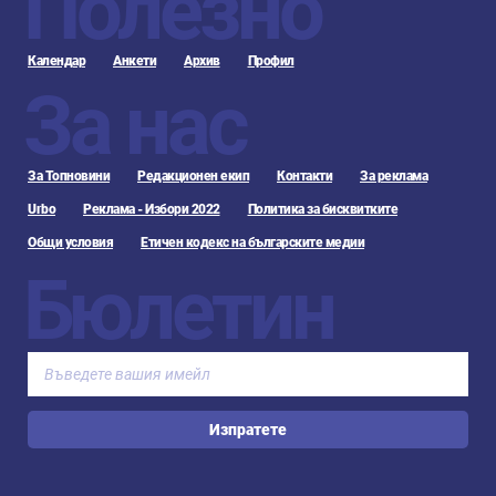
Полезно
Календар
Анкети
Архив
Профил
За нас
За Топновини
Редакционен екип
Контакти
За реклама
Urbo
Реклама - Избори 2022
Политика за бисквитките
Общи условия
Етичен кодекс на българските медии
Бюлетин
Изпратете