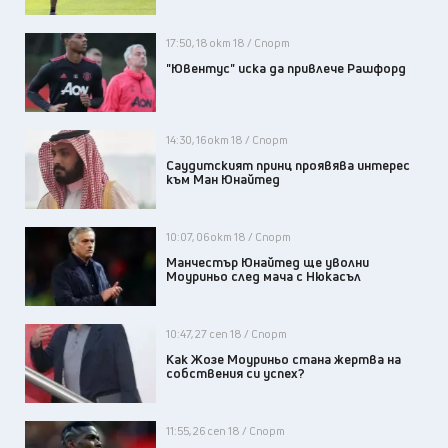
17:50, 18 окт 18 / Спорт
"Ювентус" иска да привлече Рашфорд
14:30, 16 окт 18 / Спорт
Саудитският принц проявява интерес
към Ман Юнайтед
10:07, 06 окт 18 / Спорт
Манчестър Юнайтед ще уволни
Моуриньо след мача с Нюкасъл
10:47, 27 сеп 18 / Спорт
Как Жозе Моуриньо стана жертва на
собствения си успех?
11:55, 26 сеп 18 / Спорт