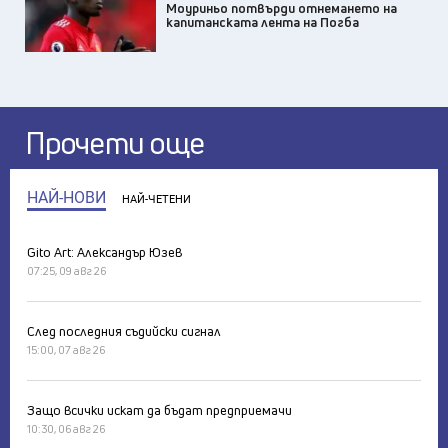
Моуриньо потвърди отнемането на
капитанската лента на Погба
Прочети още
НАЙ-НОВИ
НАЙ-ЧЕТЕНИ
Gito Art: Александър Юзев
07:25, 09 авг 26
След последния съдийски сигнал
15:00, 07 авг 26
Защо всички искат да бъдат предприемачи
10:30, 06 авг 26