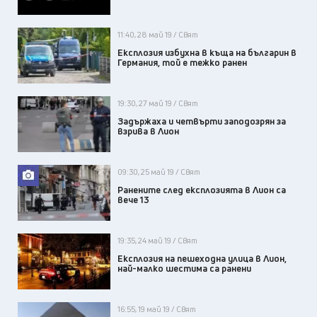
11:40, 28 май 19 / Свят
Експлозия избухна в къща на българин в
Германия, той е тежко ранен
19:30, 27 май 19 / Свят
Задържаха и четвърти заподозрян за
взрива в Лион
09:30, 25 май 19 / Свят
Ранените след експлозията в Лион са
вече 13
19:35, 24 май 19 / Свят
Експлозия на пешеходна улица в Лион,
най-малко шестима са ранени
16:55, 19 май 19 / Свят