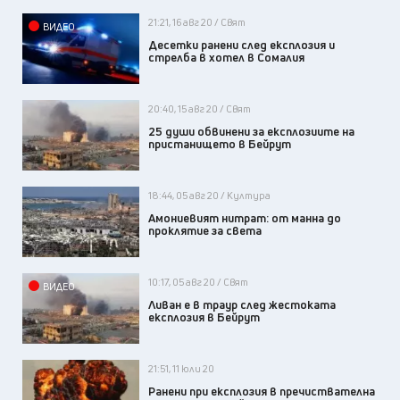
21:21, 16 авг 20 / Свят
ВИДЕО
Десетки ранени след експлозия и
стрелба в хотел в Сомалия
20:40, 15 авг 20 / Свят
25 души обвинени за експлозиите на
пристанището в Бейрут
18:44, 05 авг 20 / Култура
Амониевият нитрат: от манна до
проклятие за света
10:17, 05 авг 20 / Свят
ВИДЕО
Ливан е в траур след жестоката
експлозия в Бейрут
21:51, 11 юли 20
Ранени при експлозия в пречиствателна