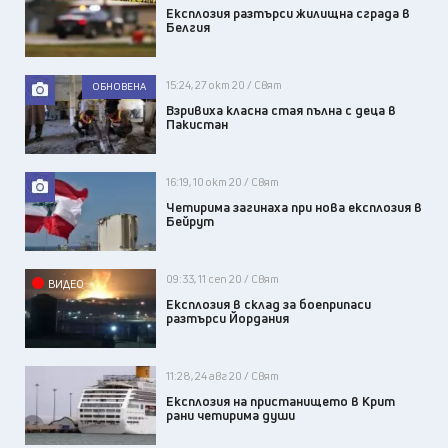
Експлозия разтърси жилищна сграда в
Белгия
15:24, 27 окт 20 / Свят
ОБНОВЕНА
Взривиха класна стая пълна с деца в
Пакистан
16:19, 10 окт 20 / Свят
Четирима загинаха при нова експлозия в
Бейрут
09:33, 11 сеп 20 / Свят
ВИДЕО
Експлозия в склад за боеприпаси
разтърси Йордания
11:28, 24 авг 20 / Свят
Експлозия на пристанището в Крит
рани четирима души