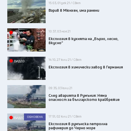
15:03, 01 дек 21 / Свят
Взрив в Мюнхен, има ранени
10:37, 03 ное 21
ВИДЕО
Експлозия в кухнята на „Бързо, лесно,
вкусно“
14:10, 27 юли 21 / Свят
ВИДЕО
Експлозия в химически завод в Германия
09:35, 03 юли 21
След аварията в Румъния: Няма
опасност за българското крайбрежие
17:51, 02 юли 21 / Свят
ОБНОВЕНА
ВИДЕО
Експлозия в румънска петролна
рафинерия до Черно море