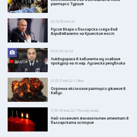
разтърси Турция
22:13, 09 окт 22
Русия вкара и българска следа във
взривяването на Кримския мост
16:01, 16 сеп 22
Ликвидираха в кабинета му главния
ВИДЕО
прокурор на т.нар. Луганска република
21:37, 17 авг 22 / Свят
Огромна експлозия разтърси джамия в
Кабул
11:30, 09 мар 22 / Поглед назад
Най-големият железопътен атентат в
българската история