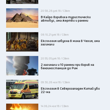
20:58, 28 дек 18 / Свят
В Кайро взривиха туристически
автобус, има жертви и ранени
08:10, 21 дек 18 / Свят
Експлозия избухна в мина в Чехия, има
загинали
20:55, 05 дек 18 / Свят
2 загинали и 10 ранени при взрив на
бензиностанция до Рим
09:30, 28 ное 18 / Свят
Експлозия в Северозападен Китай уби
22-ма
14:06, 24 ное 18 / Свят