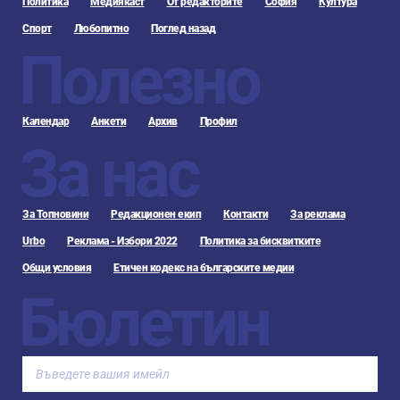
Политика
Медиякаст
От редакторите
София
Култура
Спорт
Любопитно
Поглед назад
Полезно
Календар
Анкети
Архив
Профил
За нас
За Топновини
Редакционен екип
Контакти
За реклама
Urbo
Реклама - Избори 2022
Политика за бисквитките
Общи условия
Етичен кодекс на българските медии
Бюлетин