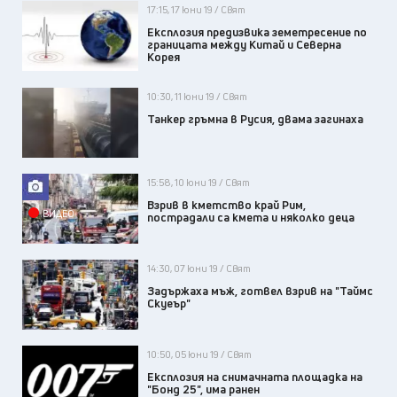
17:15, 17 юни 19 / Свят
Eксплозия предизвика земетресение по
границата между Китай и Северна
Корея
10:30, 11 юни 19 / Свят
Танкер гръмна в Русия, двама загинаха
15:58, 10 юни 19 / Свят
Взрив в кметство край Рим,
ВИДЕО
пострадали са кмета и няколко деца
14:30, 07 юни 19 / Свят
Задържаха мъж, готвел взрив на "Таймс
Скуеър"
10:50, 05 юни 19 / Свят
Експлозия на снимачната площадка на
"Бонд 25", има ранен