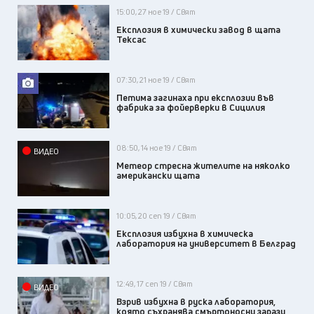
15:00, 27 ное 19 / Свят
Експлозия в химически завод в щата
Тексас
07:30, 21 ное 19 / Свят
Петима загинаха при експлозии във
фабрика за фойерверки в Сицилия
08:50, 14 ное 19 / Свят
ВИДЕО
Метеор стресна жителите на няколко
американски щата
10:05, 20 сеп 19 / Свят
Експлозия избухна в химическа
лаборатория на университет в Белград
12:49, 17 сеп 19 / Свят
ВИДЕО
Взрив избухна в руска лаборатория,
която съхранява смъртоносни зарази