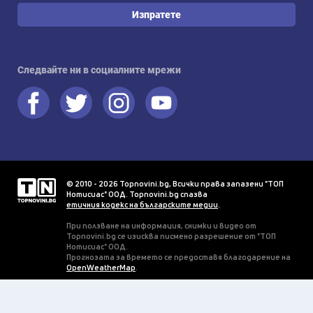
Изпратете
Следвайте ни в социалните мрежи
© 2010 - 2026 Topnovini.bg, Всички права запазени "ТОП
Нотисиас" ООД. Topnovini.bg спазва
етичния кодекс на българските медии
.
При ползване на информация, снимки и видео от
Topnovini.bg се изисква писмено разрешение от "ТОП
Нотисиас" ООД.
Прогнозата за времето се предоставя благодарение на
OpenWeatherMap
.