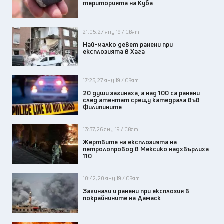
територията на Куба
21:05, 27 яну 19 / Свят
Най-малко девет ранени при
експлозията в Хага
17:25, 27 яну 19 / Свят
20 души загинаха, а над 100 са ранени
след атентат срещу катедрала във
Филипините
13:37, 26 яну 19 / Свят
Жертвите на експлозията на
петролопровод в Мексико надхвърлиха
110
10:42, 20 яну 19 / Свят
Загинали и ранени при експлозия в
покрайнините на Дамаск