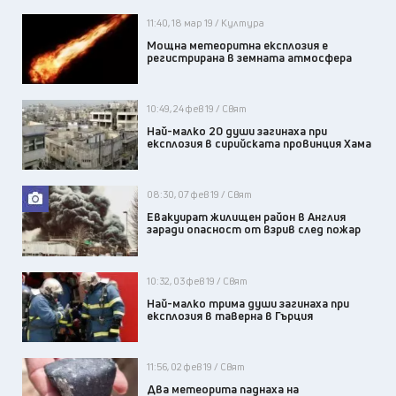
11:40, 18 мар 19 / Култура
Мощна метеоритна експлозия е
регистрирана в земната атмосфера
10:49, 24 фев 19 / Свят
Най-малко 20 души загинаха при
експлозия в сирийската провинция Хама
08:30, 07 фев 19 / Свят
Евакуират жилищен район в Англия
заради опасност от взрив след пожар
10:32, 03 фев 19 / Свят
Най-малко трима души загинаха при
експлозия в таверна в Гърция
11:56, 02 фев 19 / Свят
Два метеорита паднаха на