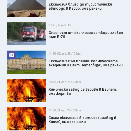
Експлозия близо до туристически
автобус в Кайро, има ранени
10:40, 12 май 19
Опасност от експлозия затвори главен
път Е-79
14:56, 02 апр 19 / Свят
Експлозия във военно-космическата
академия в Сакт Петербург, има ранени
18:12, 21 мар 19 / Свят
Химически завод се взриви в Египет,
има жертви
14:39, 21 мар 19 / Свят
Силна експлозия в химически завод в
Китай, има загинали