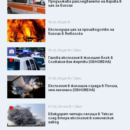
Продължава разследването на взрива в
цех за биогаз
18:24, 06 дек 19
Експлодира цех за производство на
биогаз в Ямболско
18:02, 06 дек 19 / Свят
Газова експлозия в жилищен блок в
ВИДЕО
Словакия взе жертви (ОБНОВЕНА)
10:38, 05 дек 19 / Свят
Експлозия в жилищна сграда в Полша,
има загинали (ОБНОВЕНА)
07:02, 28 ное 19 / Свят
ВИДЕО
Евакуират четири селища в Тексас
след втора експлозия в химическия
завод