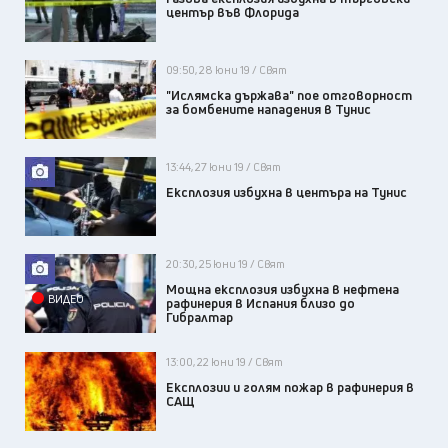
център във Флорида
09:50, 28 юни 19 / Свят
"Ислямска държава" пое отговорност
за бомбените нападения в Тунис
13:44, 27 юни 19 / Свят
Експлозия избухна в центъра на Тунис
20:30, 25 юни 19 / Свят
Мощна експлозия избухна в нефтена
ВИДЕО
рафинерия в Испания близо до
Гибралтар
13:00, 22 юни 19 / Свят
Експлозии и голям пожар в рафинерия в
САЩ