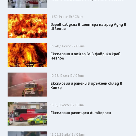
11:50, 14 сеп 19 / Свят
Взрив избухна в центъра на град Лунд в
Швеция
09:40, 14 сеп 19 / Свят
Експлозия и пожар във фабрика край
Неапол
10:25, 12 сеп 19 / Свят
Експлозии и ранени в оръжеен склад в
Кипър
15:51, 03 сеп 19 / Свят
Експлозия разтърси Антверпен
12:05, 28 авг 19 / Свят