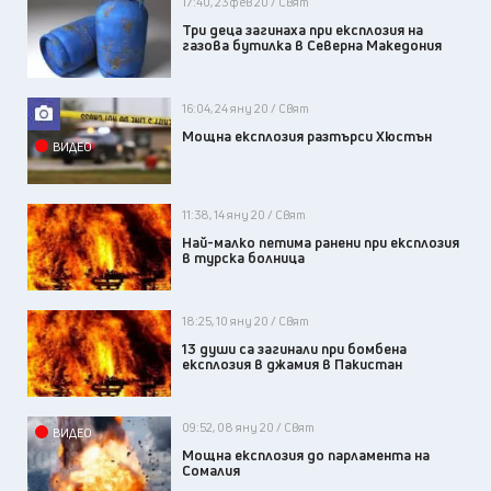
17:40, 23 фев 20 / Свят
Три деца загинаха при експлозия на
газова бутилка в Северна Македония
16:04, 24 яну 20 / Свят
Мощна експлозия разтърси Хюстън
ВИДЕО
11:38, 14 яну 20 / Свят
Най-малко петима ранени при експлозия
в турска болница
18:25, 10 яну 20 / Свят
13 души са загинали при бомбена
експлозия в джамия в Пакистан
09:52, 08 яну 20 / Свят
ВИДЕО
Мощна експлозия до парламента на
Сомалия