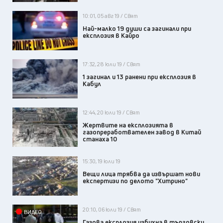
10:01, 05 авг 19 / Свят
Най-малко 19 души са загинали при
експлозия в Кайро
17:32, 28 юли 19 / Свят
1 загинал и 13 ранени при експлозия в
Кабул
12:44, 20 юли 19 / Свят
Жертвите на експлозията в
газопреработвателен завод в Китай
станаха 10
15:30, 19 юли 19
Вещи лица трябва да извършат нови
експертизи по делото "Хитрино"
20:10, 06 юли 19 / Свят
ВИДЕО
Газова експлозия избухна в търговски