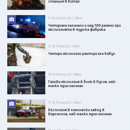
станция в Китай
11:20, 04 юли 20 / Свят
Четирима загинали и над 100 ранени при
експлозията в турска фабрика
12:16, 11 май 20 / Свят
Четири експлозии разтърсиха Кабул
16:13, 04 апр 20 / Свят
ВИДЕО
Газова експлозия в блок в Русия, най-
малко един загинал
17:16, 10 мар 20 / Свят
Експлозия в химически завод в
Барселона, най-малко един загинал