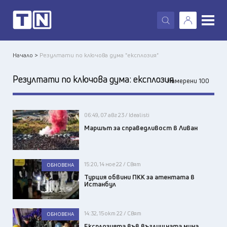
X
Начало >
Резултати по ключова дума "експлозия"
Резултати по ключова дума:
експлозия
Намерени 100
06:49, 07 авг 23 / Idealisti
Маршът за справедливост в Ливан
15:20, 14 ное 22 / Свят
ОБНОВЕНА
Турция обвини ПКК за атентата в
Истанбул
14:32, 15 окт 22 / Свят
ОБНОВЕНА
Експлозията във въглищната мина