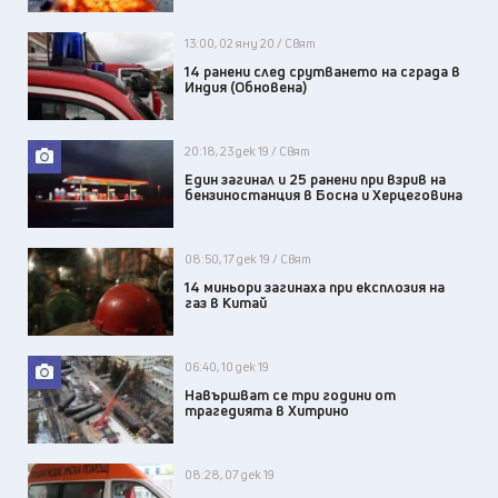
13:00, 02 яну 20 / Свят
14 ранени след срутването на сграда в
Индия (Обновена)
20:18, 23 дек 19 / Свят
Един загинал и 25 ранени при взрив на
бензиностанция в Босна и Херцеговина
08:50, 17 дек 19 / Свят
14 миньори загинаха при експлозия на
газ в Китай
06:40, 10 дек 19
Навършват се три години от
трагедията в Хитрино
08:28, 07 дек 19