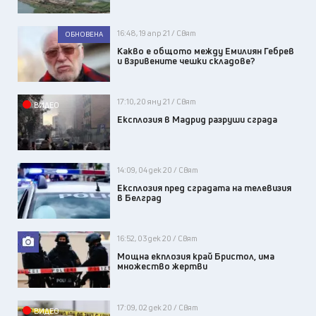
16:48, 19 апр 21 / Свят
ОБНОВЕНА
Какво е общото между Емилиян Гебрев
и взривените чешки складове?
17:10, 20 яну 21 / Свят
ВИДЕО
Експлозия в Мадрид разруши сграда
14:09, 04 дек 20 / Свят
Експлозия пред сградата на телевизия
в Белград
16:52, 03 дек 20 / Свят
Мощна екплозия край Бристол, има
множество жертви
17:09, 02 дек 20 / Свят
ВИДЕО