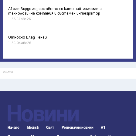
А1 затвърди лидерството си като най-голямата
технологична компания и системен интегратор
11:56, 04 авг 26
Относно Влад Тенев
11:50, 04 авг 26
Реклама
Новини
Начало
Idealisti
Свят
Регионални новини
А1