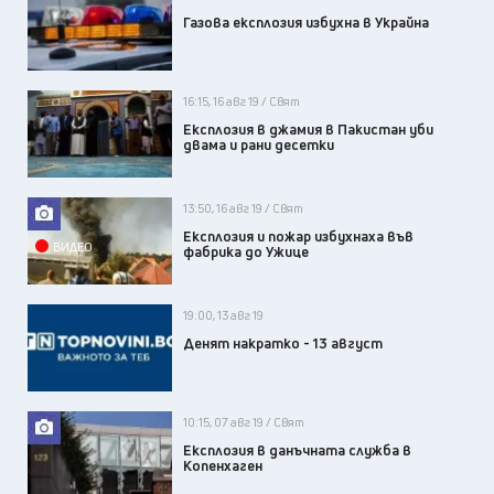
Газова експлозия избухна в Украйна
16:15, 16 авг 19 / Свят
Експлозия в джамия в Пакистан уби
двама и рани десетки
13:50, 16 авг 19 / Свят
Експлозия и пожар избухнаха във
ВИДЕО
фабрика до Ужице
19:00, 13 авг 19
Денят накратко - 13 август
10:15, 07 авг 19 / Свят
Експлозия в данъчната служба в
Копенхаген