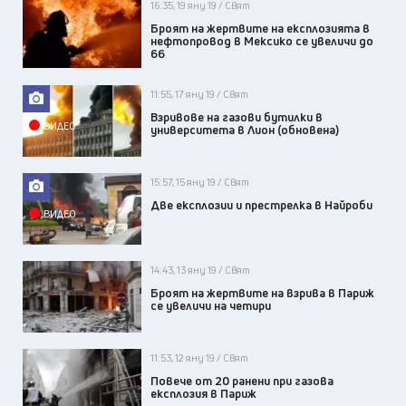
16:35, 19 яну 19 / Свят
Броят на жертвите на експлозията в
нефтопровод в Мексико се увеличи до
66
11:55, 17 яну 19 / Свят
Взривове на газови бутилки в
ВИДЕО
университета в Лион (обновена)
15:57, 15 яну 19 / Свят
Две експлозии и престрелка в Найроби
ВИДЕО
14:43, 13 яну 19 / Свят
Броят на жертвите на взрива в Париж
се увеличи на четири
11:53, 12 яну 19 / Свят
Повече от 20 ранени при газова
експлозия в Париж