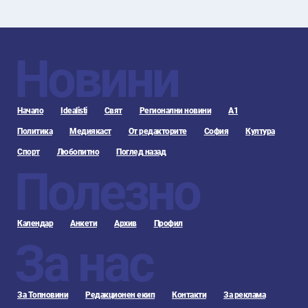
Новини
Начало
Idealisti
Свят
Регионални новини
А1
Политика
Медиякаст
От редакторите
София
Култура
Спорт
Любопитно
Поглед назад
Полезно
Календар
Анкети
Архив
Профил
За нас
За Топновини
Редакционен екип
Контакти
За реклама