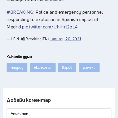
#BREAKING
: Police and emergency personnel
responding to explosion in Spanish capital of
Madrid
pic.twitter.com/UhiHrl2pL4
— I.E.N. (@BreakingIEN)
January 20, 2021
Ключови думи
мадрид
експлозия
взрив
ранени
Добави коментар