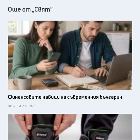
Още от „Свят“
Финансовите навици на съвременния българин
08:41, 31 юли 26 /