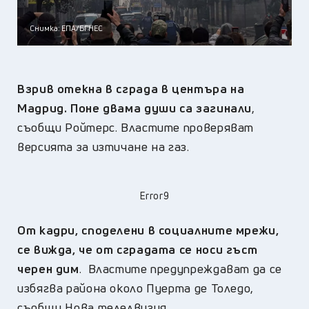
Снимка: ЕПА/БГНЕС
Взрив отекна в сграда в центъра на
Мадрид. Поне двама души са загинали
,
съобщи Ройтерс. Властите проверяват
версията за изтичане на газ.
Error9
От кадри, споделени в социалните мрежи,
се вижда, че от сградата се носи гъст
черен дим
. Властите предупреждават да се
избягва района около Пуерта де Толедо,
съобщи Нова телелвизия.