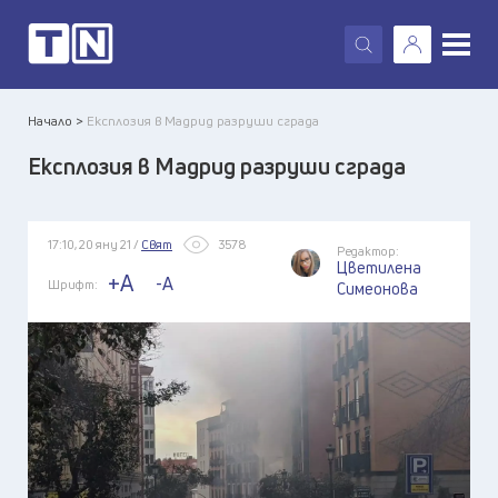
X
Начало >
Експлозия в Мадрид разруши сграда
Експлозия в Мадрид разруши сграда
17:10, 20 яну 21 /
Свят
3578
Редактор:
Цветилена
+A
-A
Шрифт:
Симеонова