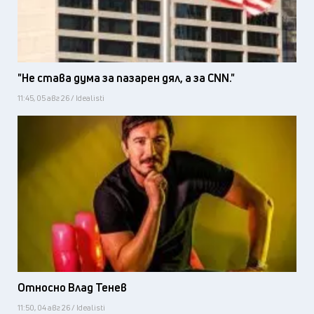
"Не става дума за пазарен дял, а за CNN."
11:45, 05 авг 26 / Idealisti
Относно Влад Тенев
11:50, 04 авг 26 / Idealisti