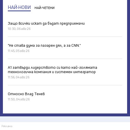
НАЙ-НОВИ
НАЙ-ЧЕТЕНИ
Защо всички искат да бъдат предприемачи
10:30, 06 авг 26
"Не става дума за пазарен дял, а за CNN."
11:45, 05 авг 26
А1 затвърди лидерството си като най-голямата
технологична компания и системен интегратор
11:56, 04 авг 26
Относно Влад Тенев
11:50, 04 авг 26
Реклама