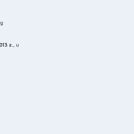
ед
13 г.
, и