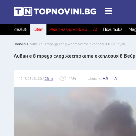
Idealisti
Свят
Регионални новини
А1
Политика
Мед
Начало >
Ливан е в траур след жестоката експлозия в Бейрут
Ливан е в траур след жестоката експлозия в Бей
+A
-A
10:17, 05 авг 20 /
Свят
4464
Шрифт: