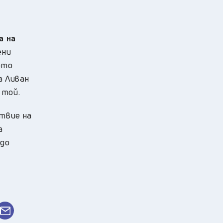
а на
ени
ото
а Ливан
 той.
ствие на
а
 до