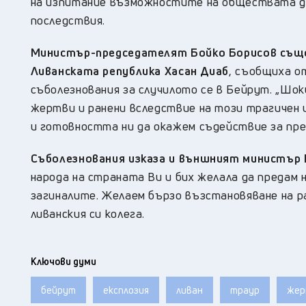
на изпитание възможностите на обществата да 
последствия.
Министър-председателят Бойко Борисов също
Ливанската република Хасан Диаб
, съобщиха о
съболезнования за случилото се в Бейрут. „Ш
жертви и ранени вследствие на този трагичен 
и готовността ни да окажем съдействие за пре
Съболезнования изказа и външният министър 
народа на страната Ви и бих желала да предам
загиналите. Желаем бързо възстановяване на р
ливанския си колега.
Ключови думи
бейрут
експлозия
ливан
траур
жер