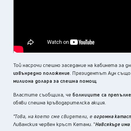
Той насрочи спешно заседание на кабинета за дн
извънредно положение
. Президентът Аун също
милиона долара за спешна помощ
.
Властите съобщиха, че
болниците са препълне
обяви спешна кръводарителска акция.
"Това, на което сме свидетели, е
огромна катас
Ливанския червен кръст Кетани. "
Навсякъде има