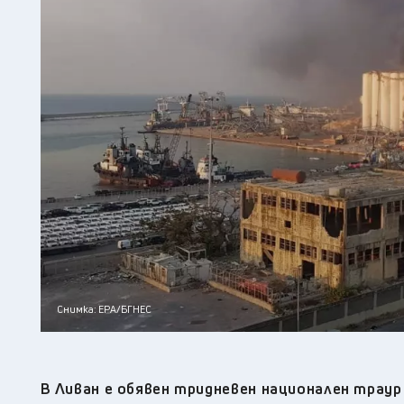
Снимка: EPA/БГНЕС
В Ливан е обявен тридневен национален трау