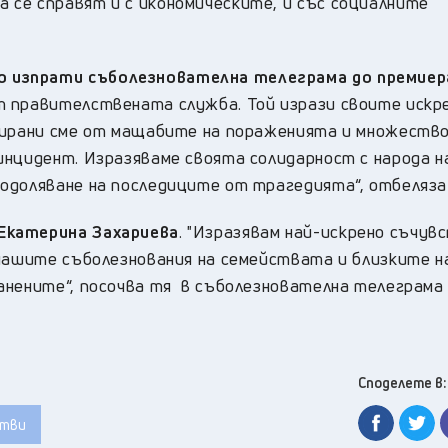
се справят и с икономическите, и със социалните
 изпрати съболезнователна телеграма до премиер
т правителствената служба. Той изрази своите искр
окирани сме от мащабите на пораженията и множеств
инцидент. Изразяваме своята солидарност с народа н
одоляване на последиците от трагедията“, отбеляза
Екатерина Захариева
. "Изразявам най-искрено съчув
 нашите съболезнования на семействата и близките н
анените“, посочва тя в съболезнователна телеграма
Споделете в:
тви