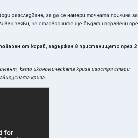
оди разследване, за да се намери точната причина за
Ливан заяви, че отговорните ще бъдат изправени пр
оварен от кораб, задържан в пристанището през 20
омент, като икономическата криза изостря стари
авирусната криза.