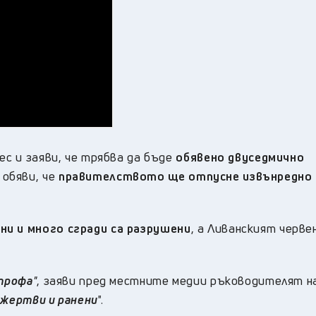
ес и заяви, че трябва да бъде
обявено двуседмично
 обяви, че
правителството ще отпусне извънредно
ни и много сгради са разрушени
, а Ливанският черве
трофа
"
, заяви пред местните медии ръководителят н
 жертви и ранени
".