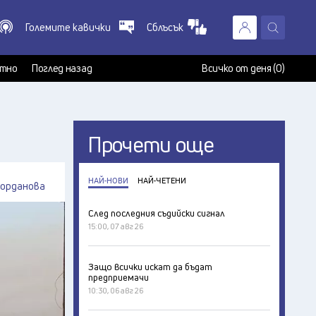
Големите кавички
Сблъсък
X
т
тно
Поглед назад
Всичко от деня (0)
Прочети още
НАЙ-НОВИ
НАЙ-ЧЕТЕНИ
Йорданова
След последния съдийски сигнал
15:00, 07 авг 26
Защо всички искат да бъдат
предприемачи
10:30, 06 авг 26