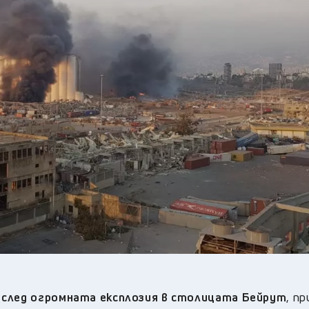
24
°C
Перник
,
27
°C
Плевен
,
29
°C
Пловдив
,
26
°C
Разград
,
27
°C
Русе
,
25
°C
Силистра
,
27
°C
Сливен
,
20
°C
Смолян
,
25
°C
София
,
25
°C
Стара Загора
,
26
°C
Търговище
,
30
°C
Хасково
,
26
°C
Шумен
,
27
°C
Ямбол
,
р след огромната експлозия в столицата Бейрут
, п