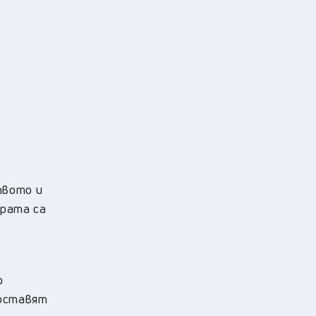
твото и
ората са
о
поставят