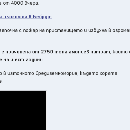
е от 4000 вчера.
експлозията в Бейрут
започна с пожар на пристанището и избухна в огроме
 е причинена от 2750 тона амониев нитрат
, които 
ие на шест години
.
ър в източното Средиземноморие, където хората
е.