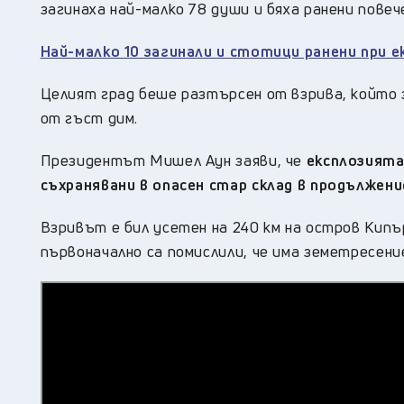
загинаха най-малко 78 души и бяха ранени повеч
Най-малко 10 загинали и стотици ранени при 
Целият град беше разтърсен от взрива, който 
от гъст дим.
Президентът Мишел Аун заяви, че
експлозията
съхранявани в опасен стар склад в продължен
Взривът е бил усетен на 240 км на остров Кип
първоначално са помислили, че има земетресени