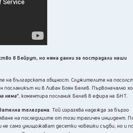
ство в Бейрут, но няма данни за пострадали наши
те на българската общност. Служителите на посолс
н посланикът ни в Ливан Боян Белев. Първоначално х
на няма"
, коментира посланик Белев в ефира на БНТ.
вателна телеграма
. Той изразява надежда за бързо
яване на последиците от този трагичен инцидент. П
и не само унищожават десетки човешки съдби, но и 