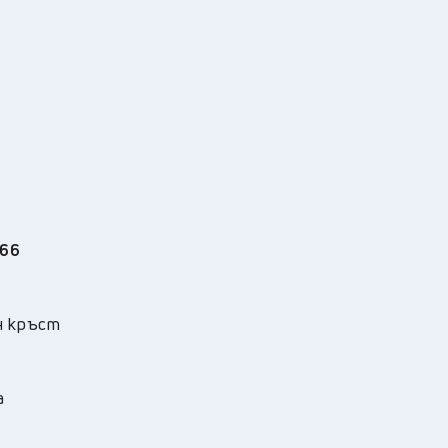
 66
н кръст
а