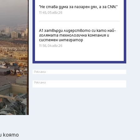
"Не става дума за пазарен дял, а за CNN."
11:45, 05 авг 26
А1 затвърди лидерството си като най-
голямата технологична компания и
системен интегратор
11:56, 04 авг 26
Реклама
Реклама
ри която