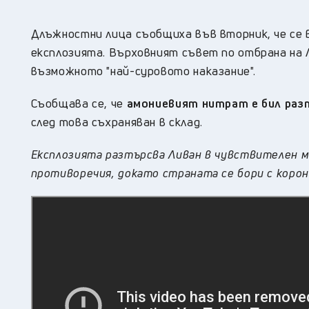
Длъжностни лица съобщиха във вторник, че се в
експлозията. Върховният съвет по отбрана на 
възможното "най-суровото наказание".
Съобщава се, че
амониевият нитрат е бил разт
след това съхраняван в склад.
Експлозията разтърсва Ливан в чувствителен м
противоречия, докато страната се бори с корон