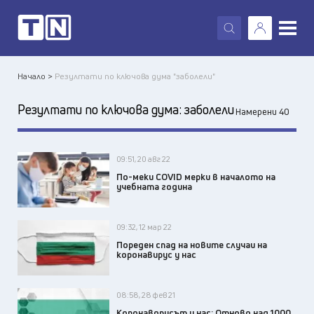
X
Начало >
Резултати по ключова дума "заболели"
Резултати по ключова дума:
заболели
Намерени 40
09:51, 20 авг 22
По-меки COVID мерки в началото на
учебната година
09:32, 12 мар 22
Пореден спад на новите случаи на
коронавирус у нас
08:58, 28 фев 21
Коронаворусът у нас: Отново над 1000