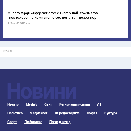
А1 затвърди лидерството си като най-голямата
технологична компания и системен интегратор
11:56, 04 авг 26
Реклама
Новини
Начало
Idealisti
Свят
Регионални новини
А1
Политика
Медиякаст
От редакторите
София
Култура
Спорт
Любопитно
Поглед назад