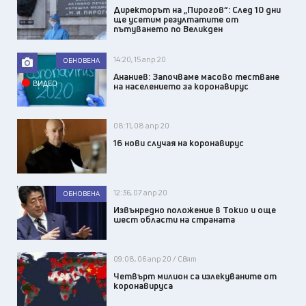
Директорът на „Пирогов“: След 10 дни
ще усетим резултатите от
пътуването по Великден
14:20, 15 апр 20
ОБНОВЕНА
Ананиев: Започваме масово тестване
ВИДЕО
на населението за коронавирус
08:11, 08 апр 20
16 нови случая на коронавирус
12:36, 07 апр 20
ОБНОВЕНА
Извънредно положение в Токио и още
шест области на страната
09:08, 06 апр 20 / Свят
Четвърт милион са излекуваните от
коронавируса