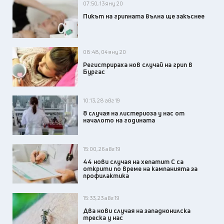
07:50, 13 яну 20
Пикът на грипната вълна ще закъснее
08:48, 04 яну 20
Регистрираха нов случай на грип в
Бургас
10:13, 28 авг 19
8 случая на листериоза у нас от
началото на годината
15:00, 26 авг 19
44 нови случая на хепатит С са
открити по време на кампанията за
профилактика
15:33, 23 авг 19
Два нови случая на западнонилска
треска у нас