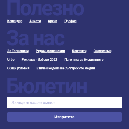
Полезно
Календар
Анкети
Архив
Профил
За нас
За Топновини
Редакционен екип
Контакти
За реклама
Urbo
Реклама - Избори 2022
Политика за бисквитките
Общи условия
Етичен кодекс на българските медии
Бюлетин
Изпратете