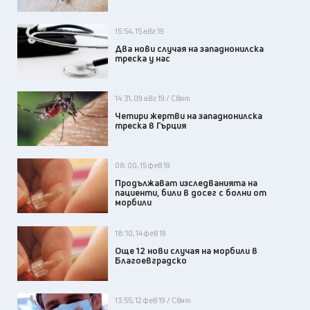
15:54, 15 авг 19
Два нови случая на западнонилска
треска у нас
14:31, 09 авг 19 / Свят
Четири жертви на западнонилска
треска в Гърция
08:00, 15 фев 19
Продължават изследванията на
пациенти, били в досег с болни от
морбили
18:10, 14 фев 19
Още 12 нови случая на морбили в
Благоевградско
13:55, 12 фев 19 / Свят