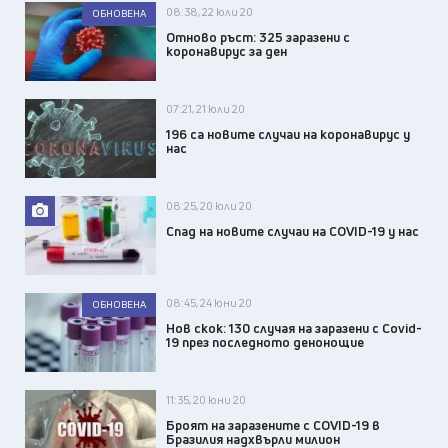
08:38, 22 юли 20
ОБНОВЕНА
Отново ръст: 325 заразени с
коронавирус за ден
07:21, 21 юли 20
196 са новите случаи на коронавирус у
нас
08:25, 20 юли 20
Спад на новите случаи на COVID-19 у нас
08:45, 24 юни 20
ОБНОВЕНА
Нов скок: 130 случая на заразени с Covid-
19 през последното денонощие
11:35, 20 юни 20
Броят на заразените с COVID-19 в
Бразилия надхвърли милион