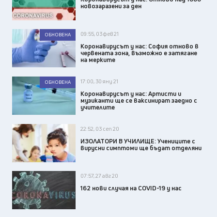
новозаразени за ден
09:55, 03 фев 21
ОБНОВЕНА
Коронавирусът у нас: София отново в
червената зона, възможно е затягане
на мерките
17:00, 30 яну 21
ОБНОВЕНА
Коронавирусът у нас: Артисти и
музиканти ще се ваксинират заедно с
учителите
22:52, 03 сеп 20
ИЗОЛАТОРИ В УЧИЛИЩЕ: Учениците с
вирусни симптоми ще бъдат отделяни
07:57, 27 авг 20
162 нови случая на COVID-19 у нас