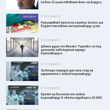
който осъществяваме внос на вируса
17:39, 03 мар 20
ОБНОВЕНА
Разширяват кръга на хората, които ще
бъдат тествани за коронавирус у нас
21:25, 18 фев 20
Двама души от Велико Търново са под
домашно наблюдение заради
коронавируса
07:13, 12 фев 20
За втори пореден ден има спад на
заразените с новия коронавирус
21:40, 04 фев 20
Броят на болните от новия
коронавирус в света надхвърли 20 600