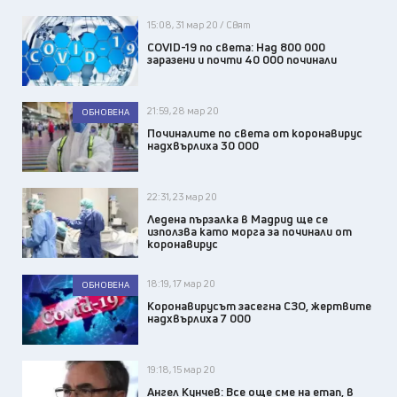
15:08, 31 мар 20 / Свят
COVID-19 по света: Над 800 000
заразени и почти 40 000 починали
21:59, 28 мар 20
ОБНОВЕНА
Починалите по света от коронавирус
надхвърлиха 30 000
22:31, 23 мар 20
Ледена пързалка в Мадрид ще се
използва като морга за починали от
коронавирус
18:19, 17 мар 20
ОБНОВЕНА
Коронавирусът засегна СЗО, жертвите
надхвърлиха 7 000
19:18, 15 мар 20
Ангел Кунчев: Все още сме на етап, в