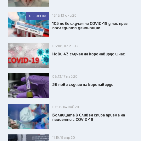
13:15, 13 юни 20
ОБНОВЕНА
105 нови случая на COVID-19 у нас през
последното денонощие
08:08, 07 юни 20
Нови 43 случая на коронавирус у нас
08:13, 17 май 20
36 нови случая на коронавирус
07:58, 04 май 20
Болницата в Сливен спира приема на
пациенти с COVID-19
11:19, 19 апр 20