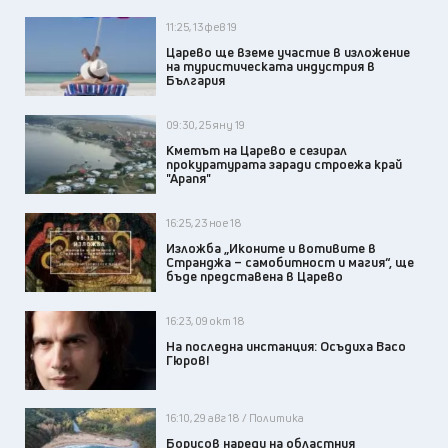
11:25, 13 фев 19
Царево ще вземе участие в изложение
на туристическата индустрия в
България
09:30, 25 яну 19
Кметът на Царево е сезирал
прокуратурата заради строежа край
"Арапя"
16:25, 23 ное 18
Изложба „Иконите и вотивите в
Странджа – самобитност и магия“, ще
бъде представена в Царево
16:23, 09 окт 18
На последна инстанция: Осъдиха Васо
Гюров!
16:10, 29 авг 18 / Политика
Борисов нареди на областния