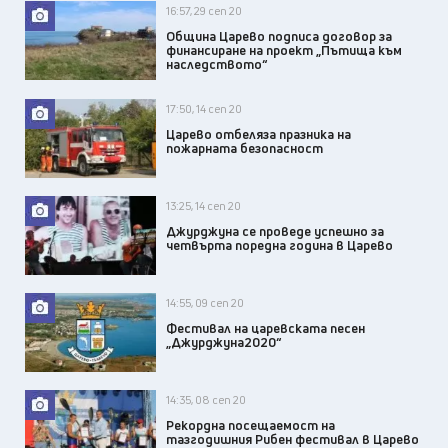
16:57, 29 сеп 20
Община Царево подписа договор за
финансиране на проект „Пътища към
наследството“
17:50, 14 сеп 20
Царево отбеляза празника на
пожарната безопасност
13:25, 14 сеп 20
Джурджуна се проведе успешно за
четвърта поредна година в Царево
14:55, 09 сеп 20
Фестивал на царевската песен
„Джурджуна2020“
14:35, 08 сеп 20
Рекордна посещаемост на
тазгодишния Рибен фестивал в Царево