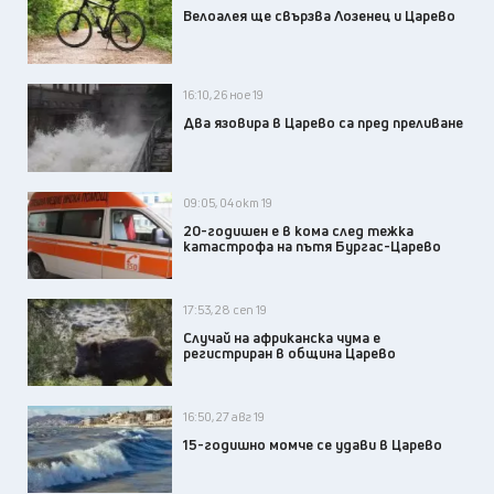
Велоалея ще свързва Лозенец и Царево
16:10, 26 ное 19
Два язовира в Царево са пред преливане
09:05, 04 окт 19
20-годишен е в кома след тежка
катастрофа на пътя Бургас-Царево
17:53, 28 сеп 19
Случай на африканска чума е
регистриран в община Царево
16:50, 27 авг 19
15-годишно момче се удави в Царево