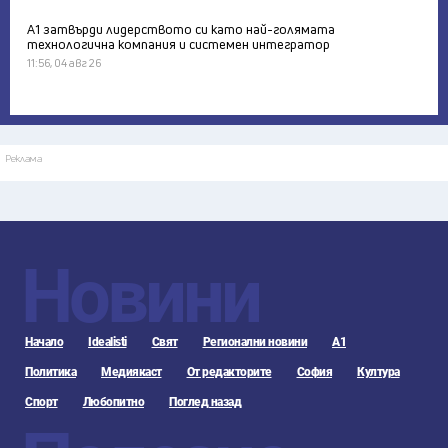
А1 затвърди лидерството си като най-голямата
технологична компания и системен интегратор
11:56, 04 авг 26
Реклама
Новини
Начало
Idealisti
Свят
Регионални новини
А1
Политика
Медиякаст
От редакторите
София
Култура
Спорт
Любопитно
Поглед назад