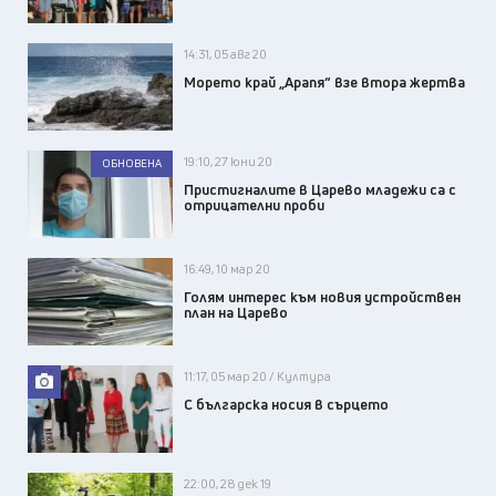
14:31, 05 авг 20
Морето край „Арапя“ взе втора жертва
19:10, 27 юни 20
ОБНОВЕНА
Пристигналите в Царево младежи са с
отрицателни проби
16:49, 10 мар 20
Голям интерес към новия устройствен
план на Царево
11:17, 05 мар 20 / Култура
С българска носия в сърцето
22:00, 28 дек 19