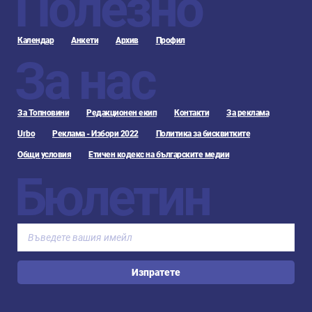
Полезно
Календар
Анкети
Архив
Профил
За нас
За Топновини
Редакционен екип
Контакти
За реклама
Urbo
Реклама - Избори 2022
Политика за бисквитките
Общи условия
Етичен кодекс на българските медии
Бюлетин
Изпратете