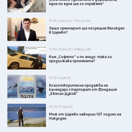
една по една ще ги оправяме“
16:40, 23 апр 22 / Политика
Защо премиерът ще посрещне Великден
в Царево?
13:00, 15 окт 21 / Избори 2в1
Към „Софето“ и по анцуг: така ли
продължава промяната?
10:20, 11 дек 20
Благотворителна продажба на
календари стартират от Фондация
„Евелин Дуков“
18:00, 07 дек 20
Мъж от Царево навърши 107 години на
Никулден