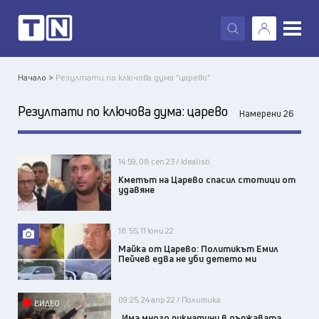
X
Начало >
Резултати по ключова дума "царево"
Резултати по ключова дума:
царево
Намерени 26
14:59, 08 сеп 23 / Idealisti
Кметът на Царево спасил стотици от
удавяне
18:55, 11 юни 22
Майка от Царево: Политикът Емил
Пейчев едва не уби детето ми
09:25, 24 апр 22 / Политика
ВИДЕО
„Има много пукнатини в държавата,