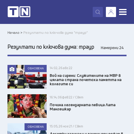
X
Начало >
Резултати по ключова дума "траур"
Резултати по ключова дума:
траур
Намерени 24
14:02, 26 авг 22
ОБНОВЕНА
Вой на сирени: Служителите на МВР в
цялата страна почетоха паметта на
колегите си
16:14, 06 фев 22 / Свят
Почина легендарната певица Лата
Мангешкар
15:05, 26 ное 21 / Свят
ОБНОВЕНА
Десетки загинали и ранени при пожар в