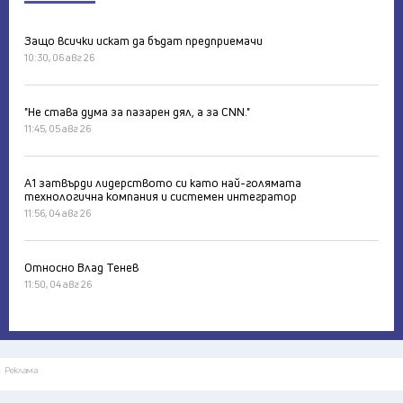
Защо всички искат да бъдат предприемачи
10:30, 06 авг 26
"Не става дума за пазарен дял, а за CNN."
11:45, 05 авг 26
А1 затвърди лидерството си като най-голямата
технологична компания и системен интегратор
11:56, 04 авг 26
Относно Влад Тенев
11:50, 04 авг 26
Реклама