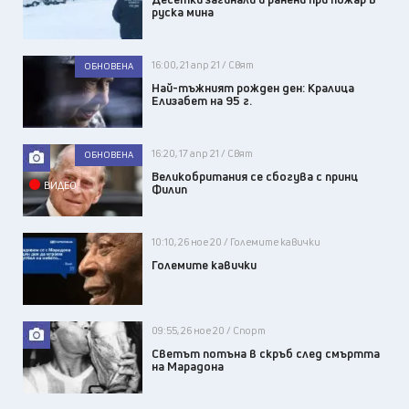
руска мина
16:00, 21 апр 21 / Свят
ОБНОВЕНА
Най-тъжният рожден ден: Кралица
Елизабет на 95 г.
16:20, 17 апр 21 / Свят
ОБНОВЕНА
Великобритания се сбогува с принц
ВИДЕО
Филип
10:10, 26 ное 20 / Големите кавички
Големите кавички
09:55, 26 ное 20 / Спорт
Светът потъна в скръб след смъртта
на Марадона