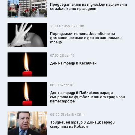
Председателят на туниския парламент
се закле като президент
18:10, 07 мар 19 / Свят
Португалия почита жертвите на
домашно насилие с ден на национален
траур
07:50, 28 сеп 18
Ден на траур в Каспичан
08:10, 14 сеп 18
Ден на траур в Павликени заради
смъртта на футболисти от града при
катастрофа
08:00, 31 авг 18 / Свят
Тридневен траур в Донецк заради
смъртта на Кобзон