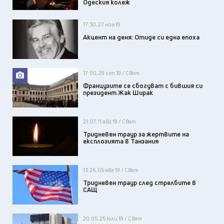
Одеския колеж
17:30, 27 ное 19
Акцент на деня: Отиде си една епоха
17:00, 29 сеп 19 / Свят
Французите се сбогуват с бившия си
президент Жак Ширак
21:07, 11 авг 19 / Свят
Тридневен траур за жертвите на
експлозията в Танзания
13:26, 05 авг 19 / Свят
Тридневен траур след стрелбите в
САЩ
20:05, 25 юли 19 / Свят