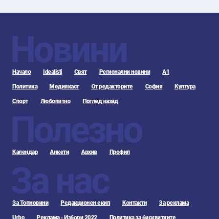
Новини
Начало
Idealisti
Свят
Регионални новини
А1
Политика
Медиякаст
От редакторите
София
Култура
Спорт
Любопитно
Поглед назад
Полезно
Календар
Анкети
Архив
Профил
За нас
За Топновини
Редакционен екип
Контакти
За реклама
Urbo
Реклама - Избори 2022
Политика за бисквитките