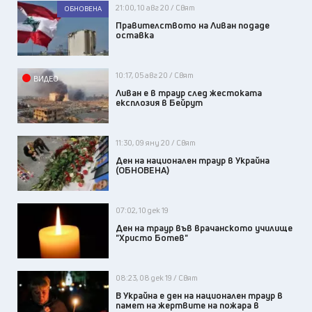
21:00, 10 авг 20 / Свят
ОБНОВЕНА
Правителството на Ливан подаде
оставка
10:17, 05 авг 20 / Свят
ВИДЕО
Ливан е в траур след жестоката
експлозия в Бейрут
11:30, 09 яну 20 / Свят
Ден на национален траур в Украйна
(ОБНОВЕНА)
07:02, 10 дек 19
Ден на траур във врачанското училище
"Христо Ботев"
08:23, 08 дек 19 / Свят
В Украйна е ден на национален траур в
памет на жертвите на пожара в