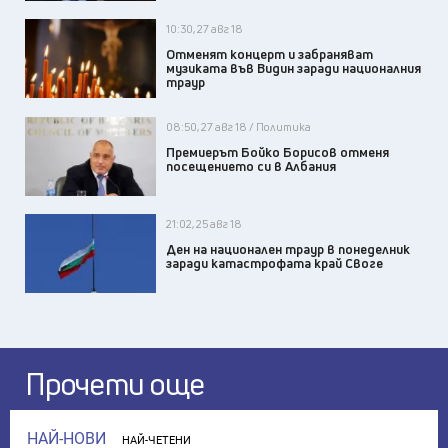
10:30, 27 авг 18
Отменят концерт и забраняват
музиката във Видин заради националния
траур
08:50, 27 авг 18 / Политика
Премиерът Бойко Борисов отменя
посещението си в Албания
21:02, 25 авг 18
Ден на национален траур в понеделник
заради катастрофата край Своге
Прочети още
НАЙ-НОВИ
НАЙ-ЧЕТЕНИ