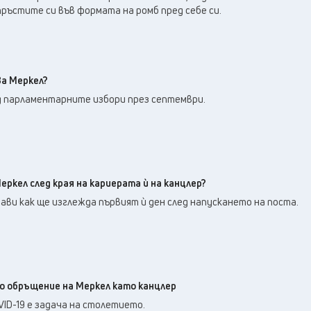
пръстите си във формата на ромб пред себе си.
ва Меркел?
ед парламентарните избори през септември.
еркел след края на кариерата ѝ на канцлер?
тави как ще изглежда първият ѝ ден след напускането на поста.
 обръщение на Меркел като канцлер
VID-19 е задача на столетието.