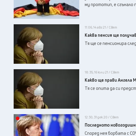
му прототип, е сгънало 
11:06, 14 авг 21 / Свят
Каква пенсия ще получа
Тя ще се пенсионира сл
18:35, 16 юли 21 / Свят
Какво ще прави Ангела М
Тя се опита да си предс
12:30, 31 дек 20 / Свят
ВИДЕО
Последното новогодишно
Според нея борбата с CO