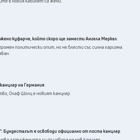
те в новия кабинет са жени.
ожено куфарче, който скоро ще замести Ангела Меркел
омен политически опит, но не блести със силна харизма.
яван.
 канцлер на Германия
во, Олаф Шолц е новият канцлер.
“: Бундестагът я освободи официално от поста канцлер
нява задълженията си до избора на нов канцлер.