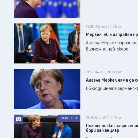
14:31, 19 юни 20 / Свят
Меркел: ЕС е изправен п
Ангела Меркел изрази мн
възможно най-скоро
21:39, 04 юни 20 / Свят
Ангела Меркел няма да 
65-годишната германска
15:45, 10 фев 20 / Свят
ОБНОВЕНА
Политическо сътресение
бори за канцлер