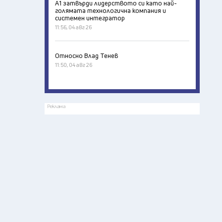
А1 затвърди лидерството си като най-
голямата технологична компания и
системен интегратор
11:56, 04 авг 26
Относно Влад Тенев
11:50, 04 авг 26
Реклама