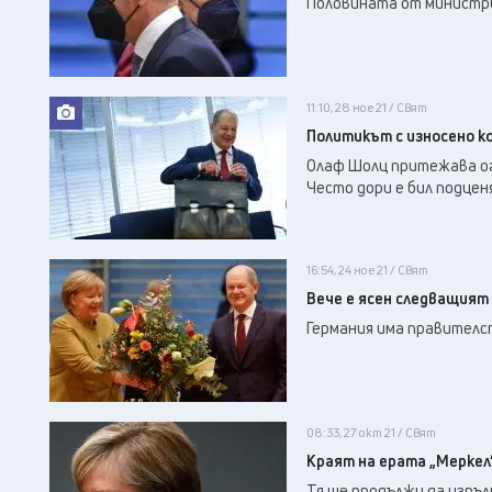
Половината от министри
11:10, 28 ное 21 / Свят
Политикът с износено к
Олаф Шолц притежава огр
Често дори е бил подцен
16:54, 24 ное 21 / Свят
Вече е ясен следващият
Германия има правителст
08:33, 27 окт 21 / Свят
Краят на ерата „Меркел
Тя ще продължи да изпъл