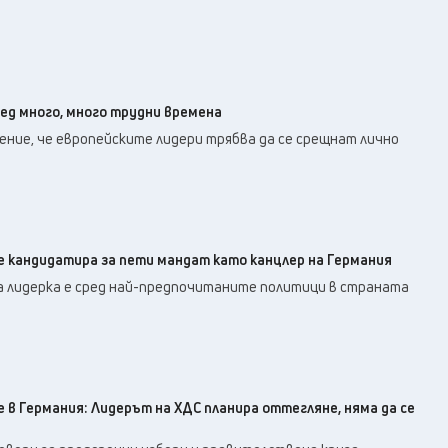
ред много, много трудни времена
ение, че европейските лидери трябва да се срещнат лично
се кандидатира за пети мандат като канцлер на Германия
 лидерка е сред най-предпочитаните политици в страната
 в Германия: Лидерът на ХДС планира оттегляне, няма да се