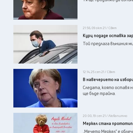
21:56, 09 окт 21 / Свят
Курц подаде оставка за
Той предлага външния м
12:14, 25 сеп 21 / Свят
В навечерието на избори
Следата, която оставя н
ще бъде трайна.
20:00, 19 сеп 21 / Любопитно
Меркел стана прототип
„Мечето Меркел“ е облеч