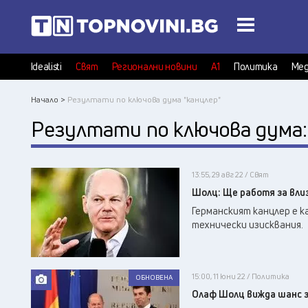
Idealisti
Свят
Регионални новини
А1
Политика
Мед
Начало >
Резултати по ключова дума "канцлер"
Резултати по ключова дума
13:55, 29 авг 22 / Свят
Шолц: Ще работя за вли
Германският канцлер е к
технически изисквания.
15:00, 11 юни 22 / Политика
ОБНОВЕНА
Олаф Шолц вижда шанс з