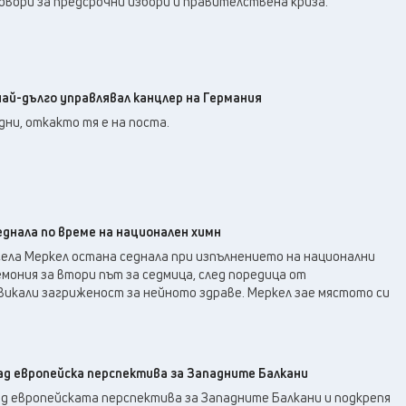
овори за предсрочни избори и правителствена криза.
ай-дълго управлявал канцлер на Германия
дни, откакто тя е на поста.
еднала по време на национален химн
гела Меркел остана седнала при изпълнението на национални
мония за втори път за седмица, след поредица от
викали загриженост за нейното здраве. Меркел зае мястото си
ад европейска перспектива за Западните Балкани
ад европейската перспектива за Западните Балкани и подкрепя