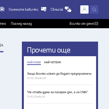
Големите кавички
Сблъсък
X
т
тно
Поглед назад
Всичко от деня (0)
24
Прочети още
НАЙ-НОВИ
НАЙ-ЧЕТЕНИ
Защо всички искат да бъдат предприемачи
10:30, 06 авг 26
"Не става дума за пазарен дял, а за CNN."
11:45, 05 авг 26