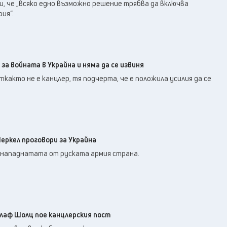
30
°C
, че „всяко едно възможно решение трябва да включва
Перник
,
ия“.
34
°C
Плевен
,
33
°C
Пловдив
,
32
°C
Разград
,
32
°C
Русе
,
 за войната в Украйна и няма да се извиня
33
°C
Силистра
,
както не е канцлер, тя подчерта, че е положила усилия да се
31
°C
Сливен
,
25
°C
Смолян
,
28
°C
София
,
33
°C
Стара Загора
,
еркел проговори за Украйна
32
°C
Търговище
,
с нападнатата от руската армия страна.
32
°C
Хасково
,
32
°C
Шумен
,
32
°C
Ямбол
,
Олаф Шолц пое канцлерския пост