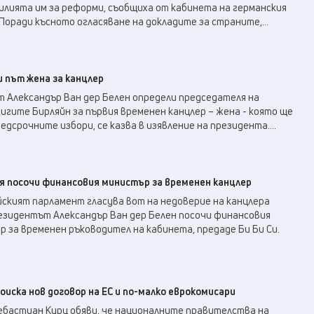
илията им за реформи, съобщиха от кабинета на германския
„Поради късното огласяване на докладите за страните,...
и път жена за канцлер
 Александър Ван дер Белен определи председателя на
гите Бирляйн за първия временен канцлер – жена - която ще
дсрочните избори, се казва в изявление на президента....
 посочи финансовия министър за временен канцлер
йският парламент гласува вот на недоверие на канцлера
резидентът Александър Ван дер Белен посочи финансовия
 за временен ръководител на кабинета, предаде Би Би Си.
иска нов договор на ЕС и по-малко еврокомисари
ебастиан Курц обяви, че националните правителства на