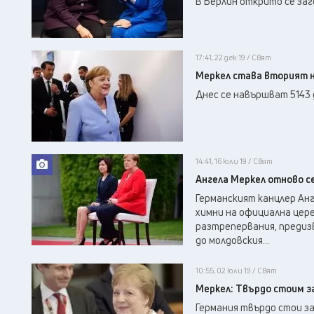
В Берлин открито се заг
17:41, 22 дек 19 / Свят
Меркел става вторият н
Днес се навършват 5143 
14:41, 16 юли 19 / Свят
Ангела Меркел отново с
Германският канцлер Ан
химни на официална цере
разтрепервания, предиз
до молдовския...
10:55, 02 юли 19 / Свят
Меркел: Твърдо стоим з
Германия твърдо стои з