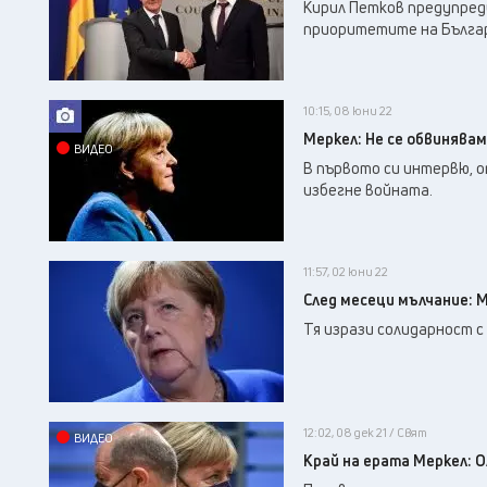
Кирил Петков предупреди
приоритетите на Българ
10:15, 08 юни 22
Меркел: Не се обвинявам
ВИДЕО
В първото си интервю, от
избегне войната.
11:57, 02 юни 22
След месеци мълчание: М
Тя изрази солидарност 
12:02, 08 дек 21 / Свят
ВИДЕО
Край на ерата Меркел: 