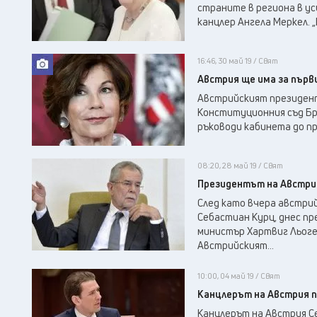
страните в региона в ус
канцлер Ангела Меркел. 
16:46, 30 май 19 / Свят
Австрия ще има за първ
Австрийският президент
Конституционния съд Бри
ръководи кабинета до пре
08:20, 28 май 19 / Свят
Президентът на Австрия
След като вчера австри
Себастиан Курц, днес п
министър Хартвиг Льогер
Австрийският...
10:00, 04 май 19 / Свят
Канцлерът на Австрия по
Канцлерът на Австрия С