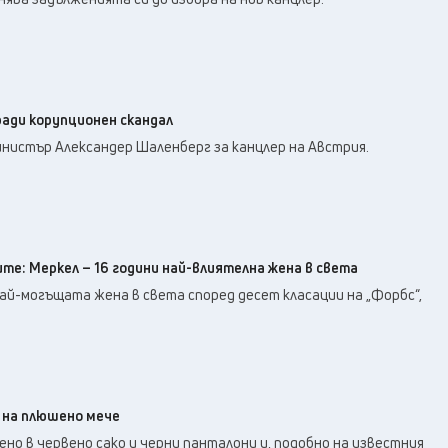
ради корупционен скандал
инистър Александер Шаленберг за канцлер на Австрия.
те: Меркел – 16 години най-влиятелна жена в света
ай-могъщата жена в света според десет класации на „Форбс“,
 на плюшено мече
ено в червено сако и черни панталони и, подобно на известния