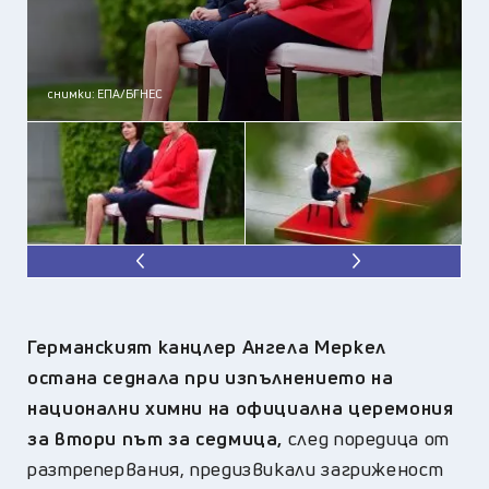
снимки: ЕПА/БГНЕС
Германският канцлер Ангела Меркел
остана седнала при изпълнението на
национални химни на официална церемония
за втори път за седмица,
след поредица от
разтрепервания, предизвикали загриженост