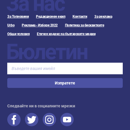
За нас
За Топновини
Редакционен екип
Контакти
За реклама
Urbo
Реклама - Избори 2022
Политика за бисквитките
Общи условия
Етичен кодекс на българските медии
Бюлетин
Изпратете
Следвайте ни в социалните мрежи