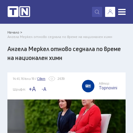
X
Начало >
Ангела Меркел отново седнала по време на национален химн
Ангела Меркел отново седнала по време
на национален химн
14:41, 16 юли 19 /
Свят
2639
Автор:
Topnovini
+A
-A
Шрифт: