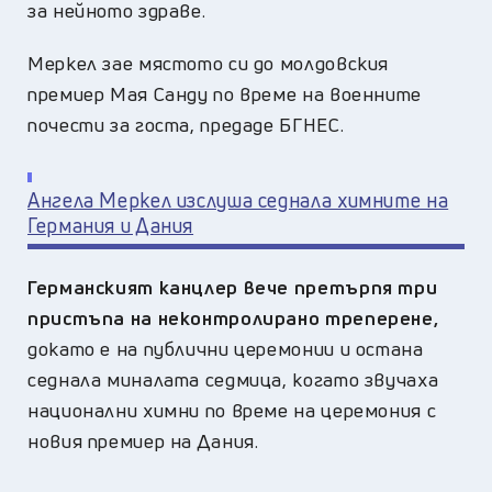
за нейното здраве.
Меркел зае мястото си до молдовския
премиер Мая Санду по време на военните
почести за госта, предаде БГНЕС.
Ангела Меркел изслуша седнала химните на
Германия и Дания
Германският канцлер вече претърпя три
пристъпа на неконтролирано треперене,
докато е на публични церемонии и остана
седнала миналата седмица, когато звучаха
национални химни по време на церемония с
новия премиер на Дания.