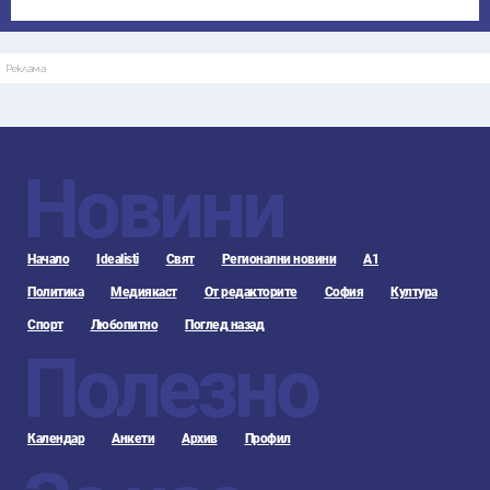
Реклама
Новини
Начало
Idealisti
Свят
Регионални новини
А1
Политика
Медиякаст
От редакторите
София
Култура
Спорт
Любопитно
Поглед назад
Полезно
Календар
Анкети
Архив
Профил