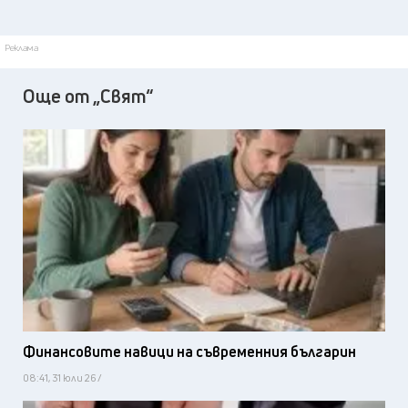
Реклама
Още от „Свят“
Финансовите навици на съвременния българин
08:41, 31 юли 26 /