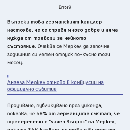
Error9
Въпреки това германският канцлер
настоява, че се справя много добре и няма
нужда от тревоги за нейното
състояние.
Очаква се Меркел да започне
годишния си летен отпуск по-късно този
месец.
Ангела Меркел отново в конвулсии на
официално събитие
Проучване, публикувано през уикенда,
показва, че
59% от германците смятат, че
треперенето е "личен въпрос" на Меркел,
докато 34% казват, че това е въпрос от