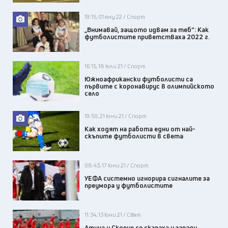
19:15, 01 яну 22 / Спорт
„Внимавай, защото идвам за теб“: Как
футболистите приветстваха 2022 г.
16:15, 18 юли 21 / Спорт
Южноафрикански футболисти са
първите с коронавирус в олимпийското
село
19:50, 21 юни 21 / Спорт
Как ходят на работа едни от най-
ВИДЕО
скъпите футболисти в света
08:43, 17 юни 21 / Спорт
УЕФА системно игнорира сигналите за
преумора у футболистите
11:34, 13 юни 21 / Свят
Атина и Скопие се скараха и заради...