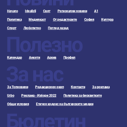
Начало
Idealisti
Свят
Регионални новини
А1
Политика
Медиякаст
От редакторите
София
Култура
Спорт
Любопитно
Поглед назад
Полезно
Календар
Анкети
Архив
Профил
За нас
За Топновини
Редакционен екип
Контакти
За реклама
Urbo
Реклама - Избори 2022
Политика за бисквитките
Общи условия
Етичен кодекс на българските медии
Бюлетин