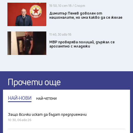
19:50, 10 сеп 18 / Спорт
Димитър Пенев доволен от
националите, но има какво да се желае
11:40, 30 авг 18
МВР проверява полицай, държал се
арогантно с младежи
Прочети още
НАЙ-НОВИ
НАЙ-ЧЕТЕНИ
Защо всички искат да бъдат предприемачи
10:30, 06 авг 26