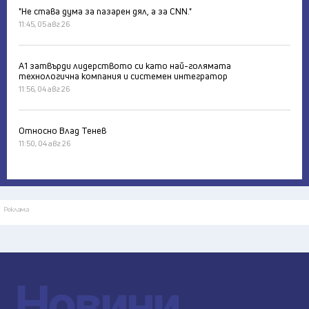
"Не става дума за пазарен дял, а за CNN."
11:45, 05 авг 26
А1 затвърди лидерството си като най-голямата
технологична компания и системен интегратор
11:56, 04 авг 26
Относно Влад Тенев
11:50, 04 авг 26
Реклама
Новини