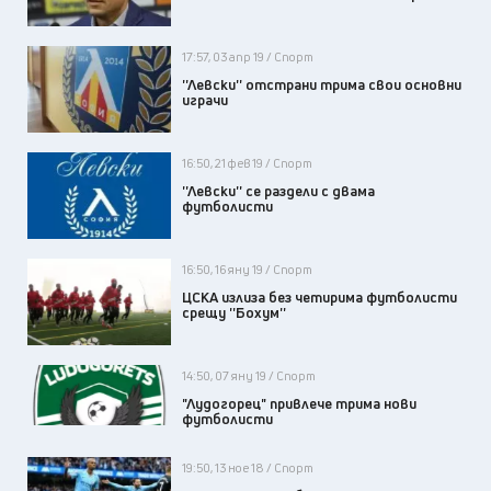
17:57, 03 апр 19 / Спорт
''Левски'' отстрани трима свои основни
играчи
16:50, 21 фев 19 / Спорт
''Левски'' се раздели с двама
футболисти
16:50, 16 яну 19 / Спорт
ЦСКА излиза без четирима футболисти
срещу ''Бохум''
14:50, 07 яну 19 / Спорт
"Лудогорец" привлече трима нови
футболисти
19:50, 13 ное 18 / Спорт