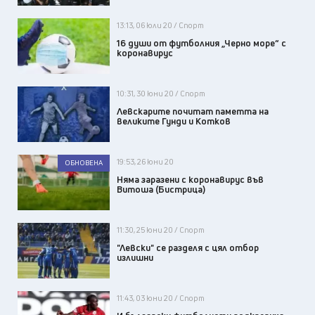
13:13, 06 юли 20 / Спорт
16 души от футболния „Черно море“ с
коронавирус
10:31, 30 юни 20 / Спорт
Левскарите почитат паметта на
великите Гунди и Котков
19:53, 26 юни 20
ОБНОВЕНА
Няма заразени с коронавирус във
Витоша (Бистрица)
11:30, 25 юни 20 / Спорт
"Левски" се разделя с цял отбор
излишни
11:43, 03 юни 20 / Спорт