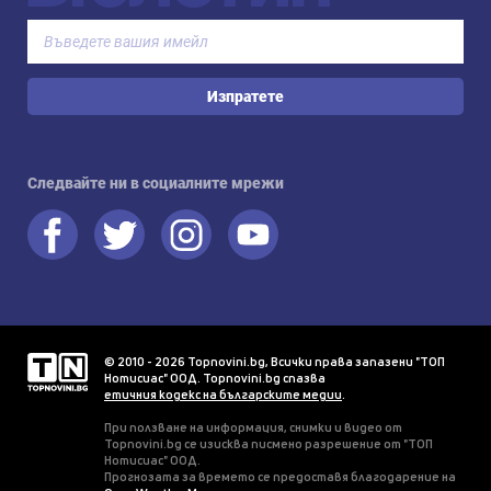
Изпратете
Следвайте ни в социалните мрежи
© 2010 - 2026 Topnovini.bg, Всички права запазени "ТОП
Нотисиас" ООД. Topnovini.bg спазва
етичния кодекс на българските медии
.
При ползване на информация, снимки и видео от
Topnovini.bg се изисква писмено разрешение от "ТОП
Нотисиас" ООД.
Прогнозата за времето се предоставя благодарение на