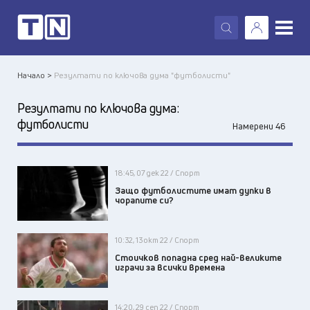
X
Начало >
Резултати по ключова дума "футболисти"
Резултати по ключова дума:
футболисти
Намерени 46
18:45, 07 дек 22 / Спорт
Защо футболистите имат дупки в
чорапите си?
10:32, 13 окт 22 / Спорт
Стоичков попадна сред най-великите
играчи за всички времена
14:20, 29 сеп 22 / Спорт