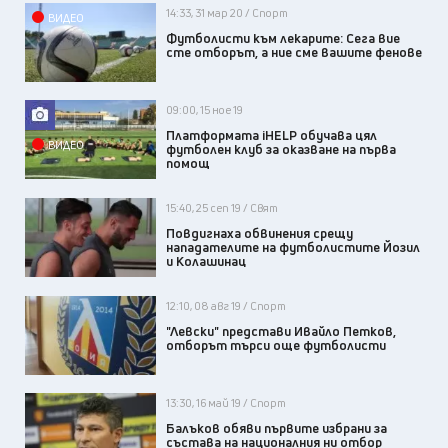
14:33, 31 мар 20 / Спорт
ВИДЕО
Футболисти към лекарите: Сега вие
сте отборът, а ние сме вашите фенове
09:00, 15 ное 19
Платформата iHELP обучава цял
ВИДЕО
футболен клуб за оказване на първа
помощ
15:40, 25 сеп 19 / Свят
Повдигнаха обвинения срещу
нападателите на футболистите Йозил
и Колашинац
12:10, 08 авг 19 / Спорт
"Левски" представи Ивайло Петков,
отборът търси още футболисти
13:30, 16 май 19 / Спорт
Балъков обяви първите избрани за
състава на националния ни отбор