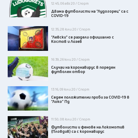
12:45, 06 авг 20 / Спорт
Двама футболисти на "Лудогорец" са с
COVID-19
12:35, 28 юли 20 / Спорт
"Левски" се раздели официално с
Костов и Лозев
16:39, 26 юли 20 / Спорт
Случаи на коронавирус в пореден
футболен отбор
13:16, 09 юли 20 / Спорт
Седем положителни проби за COVID-19 в
"Локо" Пд
11:50, 08 юли 20 / Спорт
Футболисти и фенове на Локомотив
(Пловдив) са с коронавирус