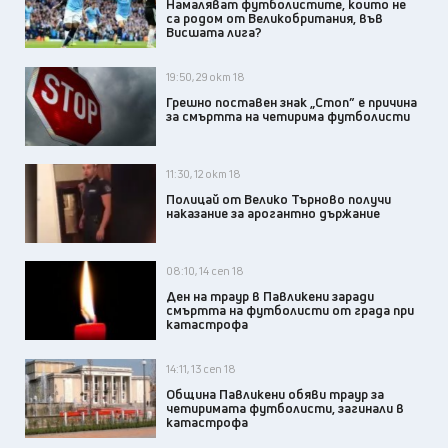
Намаляват футболистите, които не
са родом от Великобритания, във
Висшата лига?
19:50, 29 окт 18
Грешно поставен знак „Стоп” е причина
за смъртта на четирима футболисти
11:30, 12 окт 18
Полицай от Велико Търново получи
наказание за арогантно държание
08:10, 14 сеп 18
Ден на траур в Павликени заради
смъртта на футболисти от града при
катастрофа
14:11, 13 сеп 18
Община Павликени обяви траур за
четиримата футболисти, загинали в
катастрофа