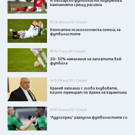
И български футболисти подкрепиха
кампанията срещу расизма
19:26, 29 апр 20 / Спорт
Безплатна психологическа помощ за
футболистите
19:15, 17 апр 20 / Спорт
20- 30% намаление на заплатите във
футбола
14:12, 09 апр 20 / Спорт
Кралев заплаши с глоби клубовете,
които тренират по време на карантина
16:57, 04 апр 20 / Спорт
"Лудогорец" разпусна футболистите си