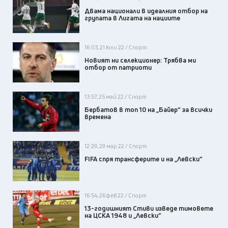
Двама национали в идеалния отбор на
групата в Лигата на нациите
16:03, 21 юли 22 / Спорт
Новият ни селекционер: Трябва ми
отбор от патриоти
13:57, 25 май 22 / Спорт
Бербатов в топ 10 на „Байер“ за всички
времена
12:29, 29 мар 22 / Спорт
FIFA спря трансферите и на „Левски“
16:54, 26 фев 22 / Спорт
13-годишният Стиви изведе тимовете
на ЦСКА 1948 и „Левски”