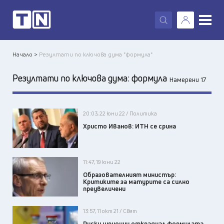
X
Начало >
Резултати по ключова дума "формула"
Резултати по ключова дума:
формула
Намерени 17
20:03, 22 юни 22 / Политика
Христо Иванов: ИТН се срина
11:47, 19 юни 22
Образователният министър:
Критиките за матурите са силно
преувеличени
13:57, 11 окт 21 / Свят
Руски шпионин откраднал формулата