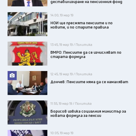
дестабилизиране на пенсионния фонд
14:00, 19 мар 19
НОИ ще пресмята пенсиите и по
новите, и по старите правила
13:45, 19 мар 19 / Политика
ВМРО: Пенсиите да се изчисляват по
старата формула
12:45, 19 мар 19 / Политика
Дончев: Пенсиите няма да се намаляват
11:55, 19 мар 19 / Политика
Борисов извика социалния министър за
новата формула за пенсии
10:05, 19 мар 19