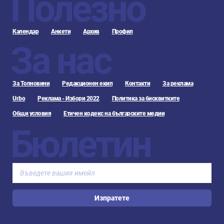
Полезно
Календар
Анкети
Архив
Профил
За нас
За Топновини
Редакционен екип
Контакти
За реклама
Urbo
Реклама - Избори 2022
Политика за бисквитките
Общи условия
Етичен кодекс на българските медии
Бюлетин
Изпратете