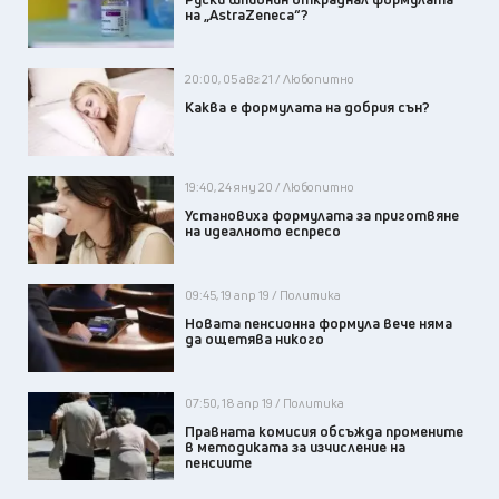
на „AstraZeneca“?
20:00, 05 авг 21 / Любопитно
Каква е формулата на добрия сън?
19:40, 24 яну 20 / Любопитно
Установиха формулата за приготвяне
на идеалното еспресо
09:45, 19 апр 19 / Политика
Новата пенсионна формула вече няма
да ощетява никого
07:50, 18 апр 19 / Политика
Правната комисия обсъжда промените
в методиката за изчисление на
пенсиите