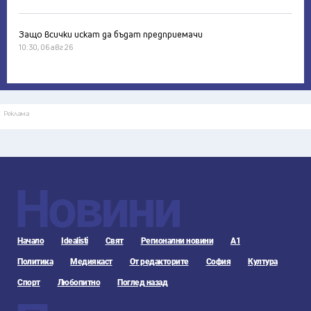
Защо всички искат да бъдат предприемачи
10:30, 06 авг 26
Реклама
Новини
Начало
Idealisti
Свят
Регионални новини
А1
Политика
Медиякаст
От редакторите
София
Култура
Спорт
Любопитно
Поглед назад