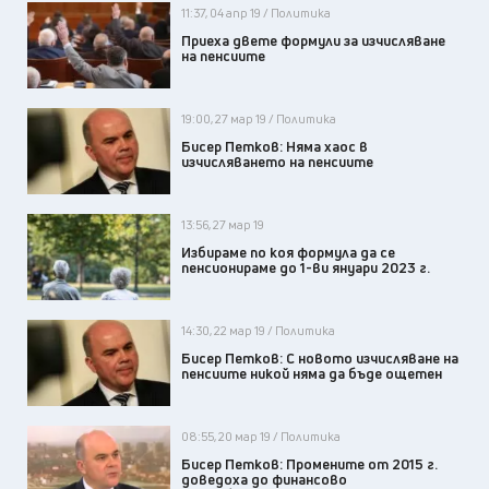
11:37, 04 апр 19 / Политика
Приеха двете формули за изчисляване
на пенсиите
19:00, 27 мар 19 / Политика
Бисер Петков: Няма хаос в
изчисляването на пенсиите
13:56, 27 мар 19
Избираме по коя формула да се
пенсионираме до 1-ви януари 2023 г.
14:30, 22 мар 19 / Политика
Бисер Петков: С новото изчисляване на
пенсиите никой няма да бъде ощетен
08:55, 20 мар 19 / Политика
Бисер Петков: Промените от 2015 г.
доведоха до финансово