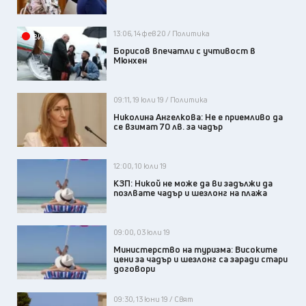
13:06, 14 фев 20 / Политика
ВИДЕО
Борисов впечатли с учтивост в
Мюнхен
09:11, 19 юли 19 / Политика
Николина Ангелкова: Не е приемливо да
се взимат 70 лв. за чадър
12:00, 10 юли 19
КЗП: Никой не може да ви задължи да
позлвате чадър и шезлонг на плажа
09:00, 03 юли 19
Министерство на туризма: Високите
цени за чадър и шезлонг са заради стари
договори
09:30, 13 юни 19 / Свят