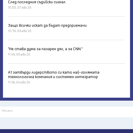
След последния съдийски сигнал
15:00, 07 авг 26
Защо всички искат да бъдат предприемачи
10:30, 06 авг 26
"Не става дума за пазарен дял, а за CNN."
11:45, 05 авг 26
А1 затвърди лидерството си като най-голямата
технологична компания и системен интегратор
11:56, 04 авг 26
Реклама