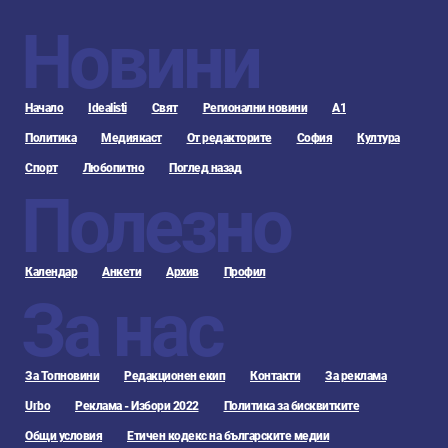
Новини
Начало
Idealisti
Свят
Регионални новини
А1
Политика
Медиякаст
От редакторите
София
Култура
Спорт
Любопитно
Поглед назад
Полезно
Календар
Анкети
Архив
Профил
За нас
За Топновини
Редакционен екип
Контакти
За реклама
Urbo
Реклама - Избори 2022
Политика за бисквитките
Общи условия
Етичен кодекс на българските медии