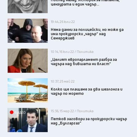
цензурата и един чадър…
19:44, 26 юли 22
Няма данни за полицейски, но може да
има прокурорски „чадър“ над
Семерджиев
10:14, 16 юли 22 / Политика
„Целият европарламент разбра за
чадъра над бившата ни власт“
10:37, 25 май 22
Колко ще плащаме за два шезлонга и
чадър по морето
15:36, 15 мар 22 / Политика
ВИДЕО
Петков заговори за прокурорски чадър
над „Булгаргаз“