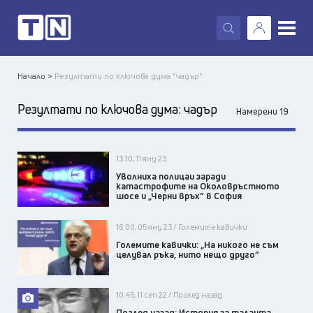
X
Начало >
Резултати по ключова дума "чадър"
Резултати по ключова дума:
чадър
Намерени 19
13:10, 11 яну 23
Уволниха полицаи заради
катастрофите на Околовръстното
шосе и „Черни връх“ в София
16:00, 05 яну 23 / Големите кавички
Големите кавички: „На никого не съм
целувал ръка, нито нещо друго“
10:45, 11 сеп 22 / Поглед назад
Поглед назад: История за таланта,