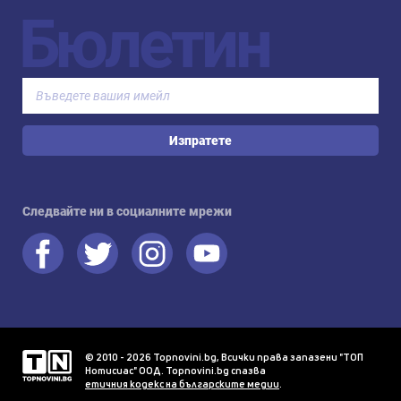
Бюлетин
Изпратете
Следвайте ни в социалните мрежи
© 2010 - 2026 Topnovini.bg, Всички права запазени "ТОП
Нотисиас" ООД. Topnovini.bg спазва
етичния кодекс на българските медии
.