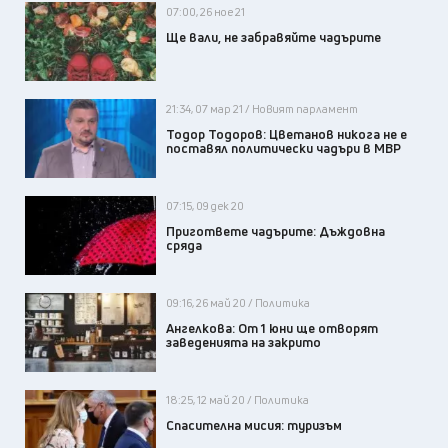
07:00, 26 ное 21
Ще вали, не забравяйте чадърите
21:34, 07 мар 21 / Новият парламент
Тодор Тодоров: Цветанов никога не е
поставял политически чадъри в МВР
07:15, 09 дек 20
Пригответе чадърите: Дъждовна
сряда
09:16, 26 май 20 / Политика
Ангелкова: От 1 юни ще отворят
заведенията на закрито
18:25, 12 май 20 / Политика
Спасителна мисия: туризъм