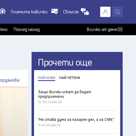
Големите кавички
Сблъсък
X
т
тно
Поглед назад
Всичко от деня (0)
Прочети още
НАЙ-НОВИ
НАЙ-ЧЕТЕНИ
Йорданова
Защо всички искат да бъдат
предприемачи
10:30, 06 авг 26
"Не става дума за пазарен дял, а за CNN."
11:45, 05 авг 26