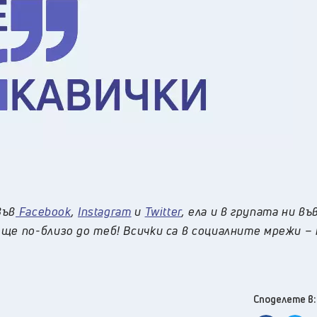
във
Facebook
,
Instagram
и
Twitter
, ела и в групата ни въ
ще по-близо до теб! Всички са в социалните мрежи –
Споделете в: