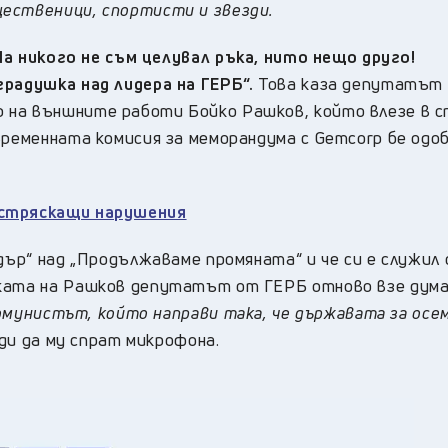
ественици, спортисти и звезди.
На никого не съм целувал ръка, нито нещо друго!
градушка над лидера на ГЕРБ“.
Това каза депутатът
на външните работи Бойко Рашков, който влезе в с
временната комисия за меморандума с Gemcorp бе одо
 стряскащи нарушения
дър“ над „Продължаваме промяната“ и че си е служил 
иката на Рашков депутатът от ГЕРБ отново взе дум
комунистът, който направи така, че държавата за осе
ди да му спрат микрофона.