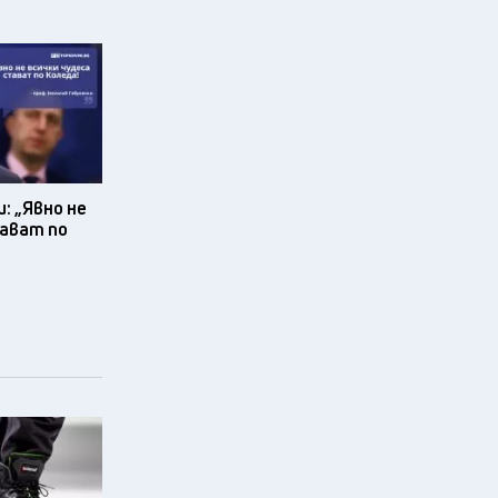
: „Явно не
тават по