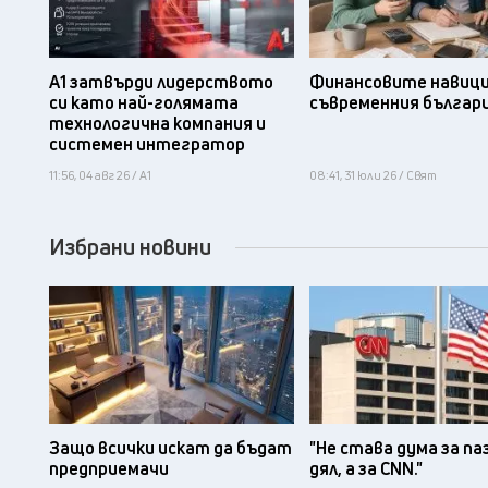
А1 затвърди лидерството
Финансовите навици
си като най-голямата
съвременния българ
технологична компания и
системен интегратор
11:56, 04 авг 26 / А1
08:41, 31 юли 26 / Свят
Избрани новини
Защо всички искат да бъдат
"Не става дума за па
предприемачи
дял, а за CNN."