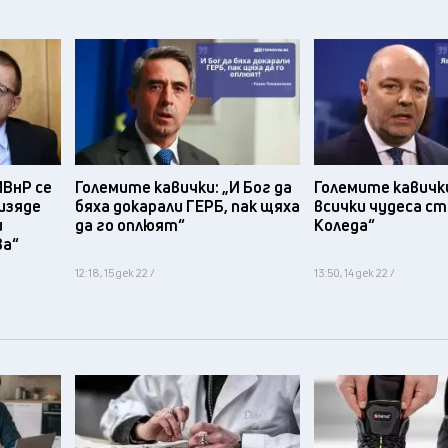
МВнР се
Големите кавички: „И Бог да
Големите кавички
 изяде
бяха докарали ГЕРБ, пак щяха
всички чудеса с
и
да го оплюят“
Коледа“
ва“
12:18, 15 дек 22 /
13:50, 14 дек 22 /