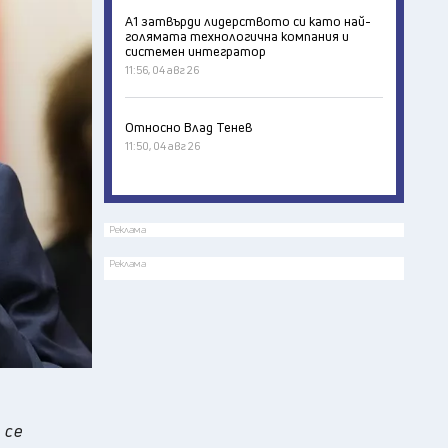
А1 затвърди лидерството си като най-
голямата технологична компания и
системен интегратор
11:56, 04 авг 26
Относно Влад Тенев
11:50, 04 авг 26
Реклама
Реклама
 се