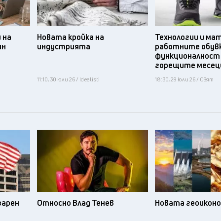
 на
Новата кройка на
Технологии и ма
ин
индустрията
работните обув
функционалност
горещите месец
11:10, 30 юли 26 / Idealisti
18:30, 29 юли 26 / Свят
зарен
Относно Влад Тенев
Новата геоикон