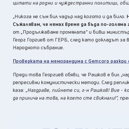
цитати на родни и чуждестранни политици, общ
„Никога не съм бил чадър над когото и да било.
Съжалявам, че нямах време да бъда по-голяма 
от „Продължаваме промяната“ и бивш министър 
Георг Горгиев от ГЕРБ, след като докладът за 
Народното събрание.
Проверката на меморандума с Gemcorp разкри
Преди това Георгиев обяви, че Рашков е бил „ча
репресивни комунистически методи. След репл
каза: „
Наздраве, пийнете си, г-н Рашков! Вие - 
да прилича на това, на което сте свикнали!“,
пре