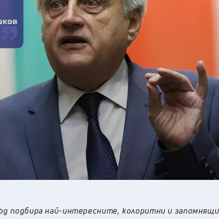
19
°C
Перник
,
22
°C
Плевен
,
22
°C
Пловдив
,
20
°C
Разград
,
23
°C
Русе
,
21
°C
Силистра
,
19
°C
Сливен
,
16
°C
Смолян
,
20
°C
София
,
20
°C
Стара Загора
,
20
°C
Търговище
,
22
°C
Хасково
,
20
°C
Шумен
,
20
°C
Ямбол
,
.bg подбира най-интересните, колоритни и запомнящи