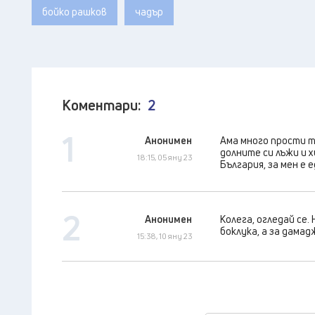
бойко рашков
чадър
Коментари:
2
1
Анонимен
Ама много прости т
долните си лъжи и 
18:15, 05 яну 23
България, за мен е е
2
Анонимен
Колега, огледай се.
боклука, а за дамад
15:38, 10 яну 23