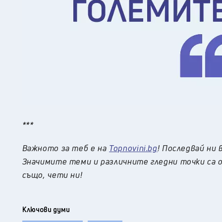
***
Важното за теб е на
Topnovini.bg
! Последвай ни 
Значимите теми и различните гледни точки са о
също, чети ни!
Ключови думи