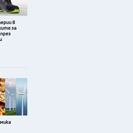
терии в
ките за
 през
и
омика