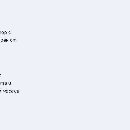
пор с
брен от
с
ата и
м месеца