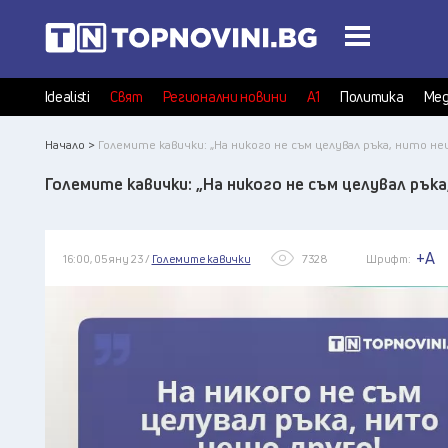
Idealisti
Свят
Регионални новини
А1
Политика
Мед
Начало >
Големите кавички: „На никого не съм целувал ръка, нито не
Големите кавички: „На никого не съм целувал рък
+A
16:00, 05 яну 23 /
Големите кавички
7328
Шрифт: