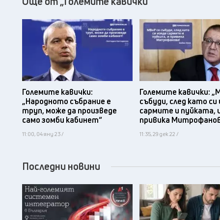
Още от „Големите кавички“
Големите кавички:
Големите кавички: „
„Народното събрание е
събуди, след като си
труп, може да произведе
сармите и пуйката, 
само зомби кабинет“
привика Митрофано
11:00, 04 яну 23 /
11:35, 29 дек 22 /
Последни новини