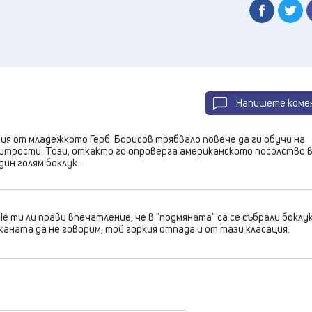
Напишете коме
ия от младежкото Герб. Борисов трябвало повече да ги обучи на
хитрости. Този, откакто го опроверга американското посолство 
дин голям боклук.
 Не ти ли прави впечатление, че в "подмяната" са се събрали боклук
жаната да не говорим, той горкия отпада и от тази класация.