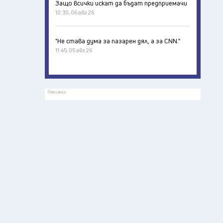
Защо всички искат да бъдат предприемачи
10:30, 06 авг 26
"Не става дума за пазарен дял, а за CNN."
11:45, 05 авг 26
Реклама