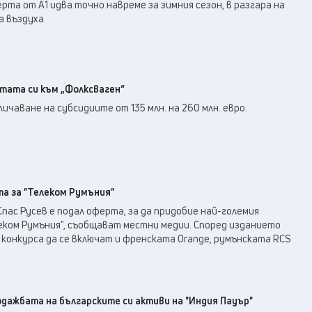
26
°C
та от А1 идва точно навреме за зимния сезон, в разгара на
Перник
,
 въздуха.
28
°C
Плевен
,
30
°C
Пловдив
,
25
°C
Разград
,
28
°C
Русе
,
тата си към „Фолксваген“
26
°C
Силистра
,
ичаване на субсидиите от 135 млн. на 260 млн. евро.
26
°C
Сливен
,
23
°C
Смолян
,
27
°C
София
,
29
°C
Стара Загора
,
та за "Телеком Румъния"
26
°C
Търговище
,
пас Русев е подал оферта, за да придобие най-големия
29
°C
Хасково
,
еком Румъния", съобщават местни медии. Според изданието
26
°C
в конкурса да се включат и френската Orange, румънската RCS
Шумен
,
28
°C
Ямбол
,
одажбата на българските си активи на "Индия Пауър"