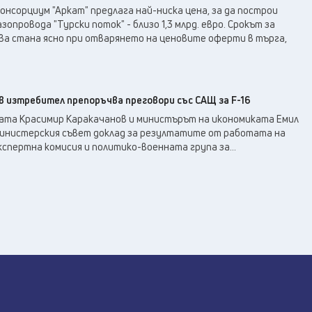
нсорциум "Аркат" предлага най-ниска цена, за да построи
зопровода "Турски поток" - близо 1,3 млрд. евро. Срокът за
ова стана ясно при отварянето на ценовите оферти в търга,
в изтребител препоръчва преговори със САЩ за F-16
та Красимир Каракачанов и министърът на икономиката Емил
Министерския съвет доклад за резултатите от работата на
пертна комисия и политико-военната група за...