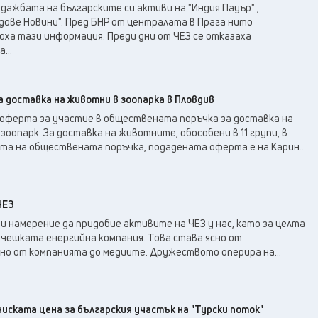
дажбата на българските си активи на "Индия Пауър" ,
дове Новини". Пред БНР от централата в Прага нито
ха тази информация. Преди дни от ЧЕЗ се отказаха
...
 доставка на животни в зоопарка в Пловдив
 оферта за участие в обществената поръчка за доставка на
зоопарк. За доставка на животните, обособени в 11 групи, в
та на обществената поръчка, подадената оферта е на Карин...
ЧЕЗ
ви намерение да придобие активите на ЧЕЗ у нас, като за целта
 чешката енергийна компания. Това става ясно от
но от компанията до медиите. Дружеството оперира на...
-ниската цена за българския участък на "Турски поток"