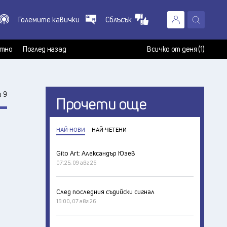
Големите кавички
Сблъсък
X
т
тно
Поглед назад
Всичко от деня (1)
 9
Прочети още
НАЙ-НОВИ
НАЙ-ЧЕТЕНИ
Gito Art: Александър Юзев
07:25, 09 авг 26
След последния съдийски сигнал
15:00, 07 авг 26