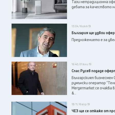
Тази нетрадиционна офер
дебата за качеството на
13:04, 16 окт 19
България ще удвои офер
Предложението е за увел
16:40, 01 юли 19
Спас Русев подаде офер
Българският бизнесмен С
румънски оператор "Тел
Mergermarket се очаква 
&...
18:11, 16 апр 19
ЧЕЗ ще се откаже от пр