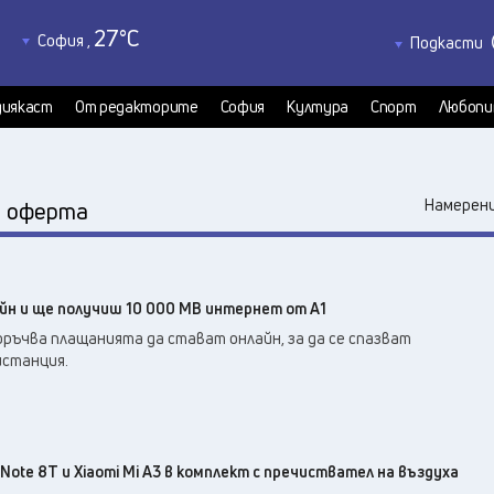
27
°C
София
,
Подкасти
28
°C
Благоевград
,
Политкаст
26
°C
КултурКас
Бургас
,
иякаст
От редакторите
София
Култура
Спорт
Любопи
27
°C
Медиякаст
Варна
,
Велико Търново
,
27
°C
:
Намерени
оферта
30
°C
Видин
,
30
°C
Враца
,
28
°C
Габрово
,
йн и ще получиш 10 000 МВ интернет от А1
24
°C
Добрич
,
ръчва плащанията да стават онлайн, за да се спазват
29
°C
Кърджали
,
истанция.
28
°C
Кюстендил
,
28
°C
Ловеч
,
29
°C
Монтана
,
30
°C
 Note 8T и Xiaomi Mi A3 в комплект с пречиствател на въздуха
Пазарджик
,