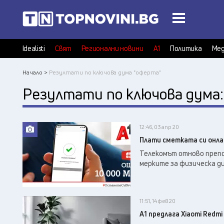
Idealisti
Свят
Регионални новини
А1
Политика
Мед
Начало >
Резултати по ключова дума "оферта"
Резултати по ключова дума
12:46, 03 апр 20
Плати сметката си онла
Телекомът отново препо
мерките за физическа д
11:51, 14 фев 20
А1 предлага Xiaomi Redmi