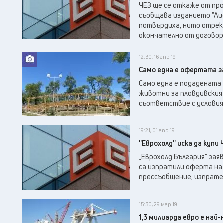
ЧЕЗ ще се откаже от про
съобщава изданието "Ли
потвърдиха, нито отреко
окончателно от договора
12:30, 16 апр 19
Само една е офертата за
Само една е подадената
животни за пловдивския 
съответствие с условия
19:21, 01 апр 19
''Еврохолд'' иска да купи 
„Еврохолд България” зая
са изпратили оферта на
прессъобщение, изпрате
15:30, 29 мар 19
1,3 милиарда евро е най