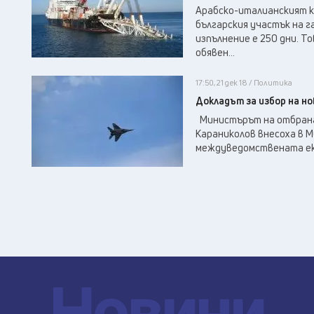
Арабско-италианският ко
българския участък на га
изпълнение е 250 дни. Т
обявен...
17:50, 21 дек 18 / Политика
Докладът за избор на но
Министърът на отбрана
Караниколов внесоха в 
междуведомствената екс
Новини