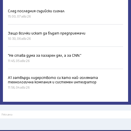
След последния съдийски сигнал
15:00, 07 авг 26
Защо всички искат да бъдат предприемачи
10:30, 06 авг 26
"Не става дума за пазарен дял, а за CNN."
11:45, 05 авг 26
А1 затвърди лидерството си като най-голямата
технологична компания и системен интегратор
11:56, 04 авг 26
Реклама