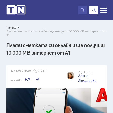
X
Начало >
Плати сметката си онлайн и ще получиш 10 000 МВ интернет от
А1
Плати сметката си онлайн и ще получиш
10 000 МВ интернет от А1
12:46, 03 апр 20
2841
Редактор:
Даяна
+A
-A
Шрифт:
Дюлгерова