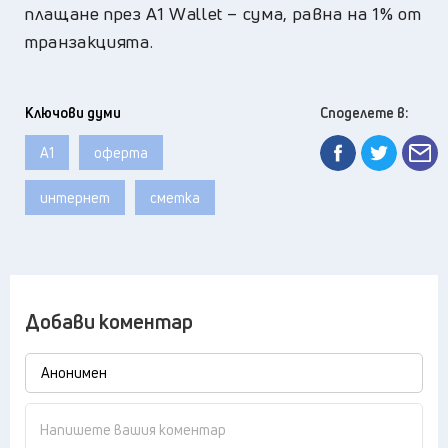
плащане през A1 Wallet – сума, равна на 1% от
транзакцията.
Ключови думи
Споделете в:
А1
оферта
интернет
сметка
Добави коментар