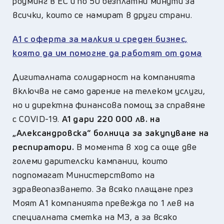
роуминг в ЕС и по 50 безплатни минути за
всички, които се намират в други страни.
А1 с оферта за малкия и среден бизнес,
която да им помогне да работят от дома
Дигиталната солидарност на компанията
включва не само дарение на телеком услуги,
но и директна финансова помощ за справяне
с COVID-19.
А1 дари 220 000 лв. на
„Александровска“ болница за закупуване на
респиратори.
В момента в ход са още две
големи дарителски кампании, които
подпомагат Министерството на
здравеопазването. За всяко плащане през
Моят А1 компанията превежда по 1 лев на
специалната сметка на МЗ, а за всяко