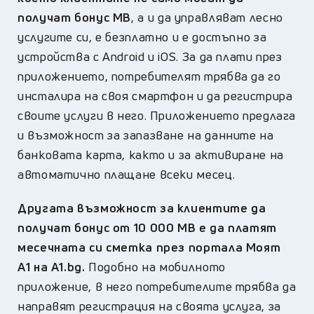
получат бонус МВ
, а и да управляват лесно
услугите си, е безплатно и е достъпно за
устройства с Аndroid и iOS. За да плати през
приложението, потребителят трябва да го
инсталира на своя смартфон и да регистрира
своите услуги в него. Приложението предлага
и възможност за запазване на данните на
банковата карта, както и за активиране на
автоматично плащане всеки месец.
Другата възможност за клиентите да
получат бонус от 10 000 МВ е да платят
месечната си сметка през портала Моят
А1 на А1.bg.
Подобно на мобилното
приложение, в него потребителите трябва да
направят регистрация на своята услуга, за