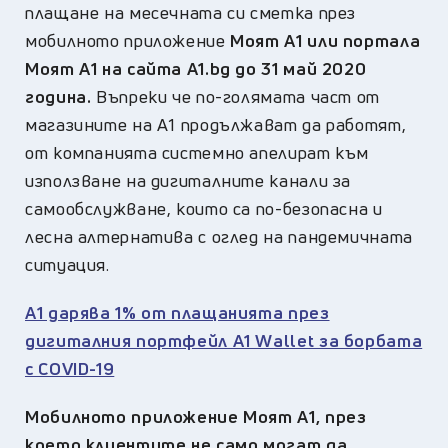
плащане на месечната си сметка през
мобилното приложение
Моят А1 или портала
Моят А1 на сайта А1.bg до 31 май 2020
година.
Въпреки че по-голямата част от
магазините на А1 продължават да работят,
от компанията системно апелират към
използване на дигиталните канали за
самообслужване, които са по-безопасна и
лесна алтернатива с оглед на пандемичната
ситуация.
А1 дарява 1% от плащанията през
дигиталния портфейл А1 Wallet за борбата
с COVID-19
Мобилното приложение Моят А1, през
което клиентите не само могат да