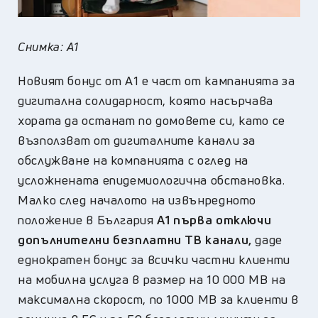
Снимка: A1
Новият бонус от А1 е част от кампанията за
дигитална солидарност, която насърчава
хората да останат по домовете си, като се
възползват от дигиталните канали за
обслужване на компанията с оглед на
усложнената епидемиологична обстановка.
Малко след началото на извънредното
положение в България
А1 първа отключи
допълнителни безплатни ТВ канали,
даде
еднократен бонус за всички частни клиенти
на мобилна услуга в размер на 10 000 МВ на
максимална скорост, по 1000 МВ за клиенти в