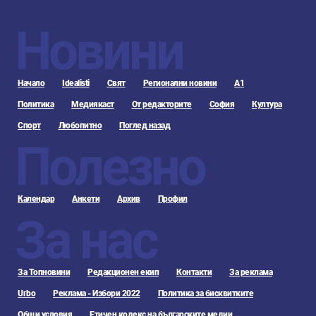
Новини
Начало
Idealisti
Свят
Регионални новини
А1
Политика
Медиякаст
От редакторите
София
Култура
Спорт
Любопитно
Поглед назад
Полезно
Календар
Анкети
Архив
Профил
За нас
За Топновини
Редакционен екип
Контакти
За реклама
Urbo
Реклама - Избори 2022
Политика за бисквитките
Общи условия
Етичен кодекс на българските медии