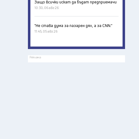
Защо всички искат да бъдат предприемачи
10:30, 06 авг 26
"Не става дума за пазарен дял, а за CNN."
11:45, 05 авг 26
Реклама