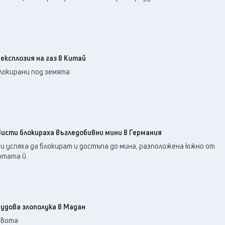
 експлозия на газ в Китай
локирани под земята
висти блокираха въгледобивни мини в Германия
и успяха да блокират и достъпа до мина, разположена южно от
отата й.
удова злополука в Мадан
ивота