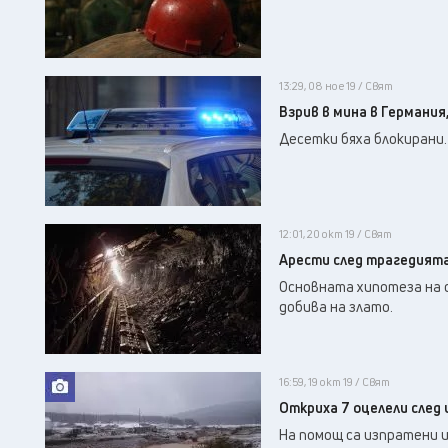
13:29, 08 ное 19 / Свят
Взрив в мина в Германия
Десетки бяха блокирани.
12:01, 20 окт 19 / Свят
Арести след трагедията
Основната хипотеза на 
добива на злато.
16:59, 19 окт 19 / Свят
Откриха 7 оцелели след 
На помощ са изпратени и