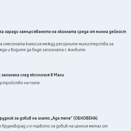
а заради замърсяването на околната среда от минна дейност
а смесената комисия между ресорните министерства за
еда и водите да бъде запозната с жалбите.
загинаха след експлозия в Мали
устройство на пътя.
рудник за добив на злато „Ада тепе” (ОБНОВЕНА)
 Крумовград и е първото за добив на ценния метал от