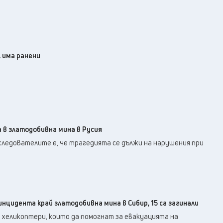
, има ранени
 в златодобивна мина в Русия
следователите е, че трагедията се дължи на нарушения при
инцидента край златодобивна мина в Сибир, 15 са загинали
 хеликоптери, които да помогнат за евакуацията на