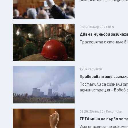
08:31, 06 мар 20 / Свят
Двама миньори загинаха
Трагедията е станала в 
13:59, 24 фев 20
Проверяват още сигнали
Постъпили са сигнали от
администрация – Бобов д
09:20, 30 яну 20 / Политика
СЕТА мина на първо чете
Има опасения, че докуме