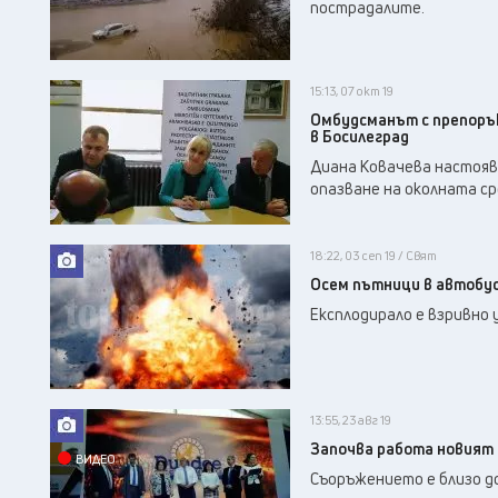
пострадалите.
15:13, 07 окт 19
Омбудсманът с препорък
в Босилеград
Диана Ковачева настояв
опазване на околната ср
18:22, 03 сеп 19 / Свят
Осем пътници в автобус 
Експлодирало е взривно 
13:55, 23 авг 19
Започва работа новият 
ВИДЕО
Съоръжението е близо до