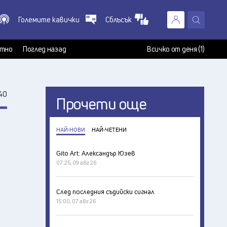
Големите кавички
Сблъсък
X
т
тно
Поглед назад
Всичко от деня (1)
40
Прочети още
НАЙ-НОВИ
НАЙ-ЧЕТЕНИ
Gito Art: Александър Юзев
07:25, 09 авг 26
След последния съдийски сигнал
15:00, 07 авг 26