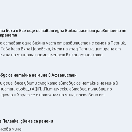
та бяха и все още остават една важна част от развитието не
 страната
е остават една важна част от развитието не само на Перник,
 Това каза Вяра Церовска, кмет на град Перник, цитирана от
олята на минната промишленост в икономическото...
обус се натъкна на мина в Афганистан
и деца, бяха убити след като автобус се натъкна на мина в
нистан, съобщи АФП. „Пътнически автобус, пътуващ по
дахар и Харат се е натъкнал на мина, поставена от
а Паланка, двама са ранени
нкова мина.