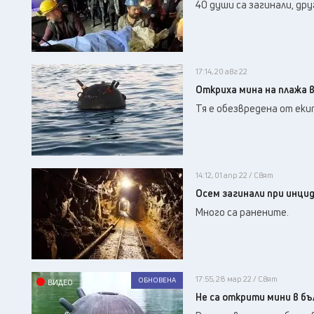
40 души са загинали, дру
17:14, 20 авг 22
Откриха мина на плажа в
Тя е обезвредена от еки
14:12, 01 апр 22 / Свят
Осем загинали при инцид
Много са ранените.
17:55, 28 мар 22 / Свят
ОБНОВЕНА
ВИДЕО
Не са открити мини в бъ