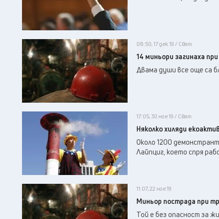
08:50, 17 дек 19 / Свят
14 миньори загинаха при
Двама души все още са б
17:05, 30 ное 19 / Свят
Няколко хиляди екоакти
Около 1200 демонстрант
Лайпциг, което спря раб
11:07, 22 ное 19
Миньор пострада при тр
Той е без опасност за ж