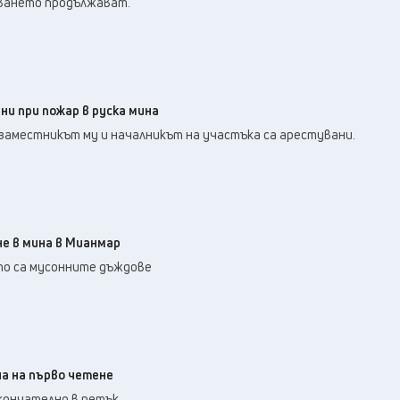
ването продължават.
ни при пожар в руска мина
заместникът му и началникът на участъка са арестувани.
не в мина в Мианмар
о са мусонните дъждове
а на първо четене
кончателно в петък.