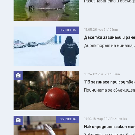
Разузнаването и обслед
15:05, 26 ное 21 / Свят
ОБНОВЕНА
Десетки загинали и ране
Директорът на мината, 
10:24, 02 юли 20 / Свят
113 загинаха при срутва
Причината за свлачищет
14:10, 18 мар 20 / Политика
ОБНОВЕНА
Извънредният закон мин
Законът ще се гласува о