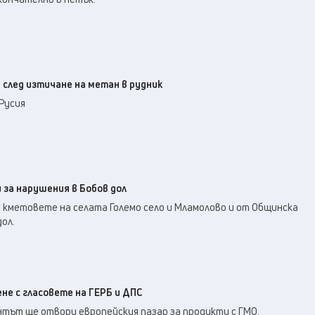
 след изтичане на метан в рудник
Русия
 за нарушения в Бобов дол
 кметовете на селата Големо село и Мламолово и от Общинска
ол.
не с гласовете на ГЕРБ и ДПС
нтът ще отвори европейския пазар за продукти с ГМО.