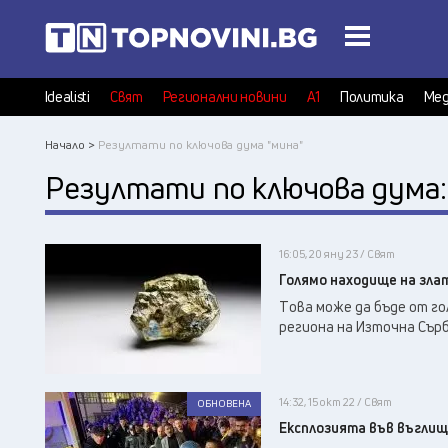
Idealisti
Свят
Регионални новини
А1
Политика
Мед
Начало >
Резултати по ключова дума "мина"
Резултати по ключова дума
16:05, 20 яну 23 / Свят
Голямо находище на зла
Tова може да бъде от го
региона на Източна Сърб
14:32, 15 окт 22 / Свят
ОБНОВЕНА
Експлозията във въгли