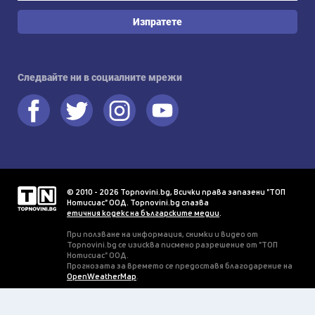
Изпратете
Следвайте ни в социалните мрежи
© 2010 - 2026 Topnovini.bg, Всички права запазени "ТОП
Нотисиас" ООД. Topnovini.bg спазва
етичния кодекс на българските медии
.
При ползване на информация, снимки и видео от
Topnovini.bg се изисква писмено разрешение от "ТОП
Нотисиас" ООД.
Прогнозата за времето се предоставя благодарение на
OpenWeatherMap
.