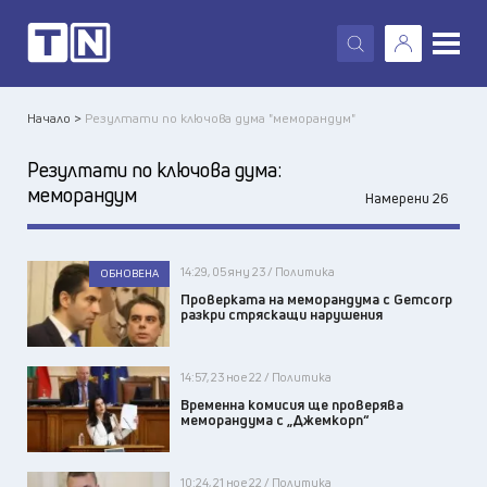
X
Начало >
Резултати по ключова дума "меморандум"
Резултати по ключова дума:
меморандум
Намерени 26
14:29, 05 яну 23 / Политика
ОБНОВЕНА
Проверката на меморандума с Gemcorp
разкри стряскащи нарушения
14:57, 23 ное 22 / Политика
Временна комисия ще проверява
меморандума с „Джемкорп“
10:24, 21 ное 22 / Политика