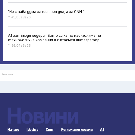
"Не става дума за пазарен дял, а за CNN."
11:45, 05 авг 26
А1 затвърди лидерството си като най-голямата
технологична компания и системен интегратор
11:56, 04 авг 26
Реклама
Новини
Начало
Idealisti
Свят
Регионални новини
А1