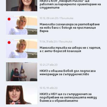
НКИЗ и ЮЗУ „Неофит Рилски“ ще
работят за кариерното ориентиране на
студентите
10:12, 09 сеп 20 / Политика
ВИДЕО
Манолова сигнализира за разтоварване
на нови бали с боклук на пристанище
Варна
11:54, 31 авг 20 / Политика
ВИДЕО
Манолова тръгва на избори не с партия,
а с анти-Борисов коалиция
10:21, 27 авг 20
НКИЗ и община Бобов дол подписаха
меморандум за сътрудничество
16:10, 18 авг 20
НКИЗ и НБУ ще си сътрудничат за
подобряване на интеграцията между
бизнеса и образованието