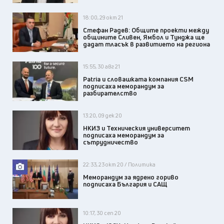
18:00, 29 окт 21
Стефан Радев: Общите проекти между
общините Сливен, Ямбол и Тунджа ще
дадат тласък в развитието на региона
15:55, 30 авг 21
Patria и словашката компания CSM
подписаха меморандум за
разбирателство
13:20, 09 дек 20
НКИЗ и Техническия университет
подписаха меморандум за
сътрудничество
22:33, 23 окт 20 / Политика
Меморандум за ядрено гориво
подписаха България и САЩ
10:17, 30 сеп 20