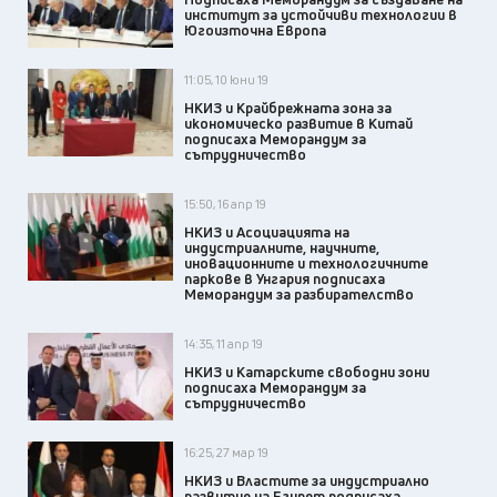
институт за устойчиви технологии в
Югоизточна Европа
11:05, 10 юни 19
НКИЗ и Крайбрежната зона за
икономическо развитие в Китай
подписаха Меморандум за
сътрудничество
15:50, 16 апр 19
НКИЗ и Асоциацията на
индустриалните, научните,
иновационните и технологичните
паркове в Унгария подписаха
Меморандум за разбирателство
14:35, 11 апр 19
НКИЗ и Катарските свободни зони
подписаха Меморандум за
сътрудничество
16:25, 27 мар 19
НКИЗ и Властите за индустриално
развитие на Египет подписаха