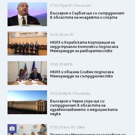
17:03, 13 дек 19 / Политика
България и Сърбия ще си сътрудничат
в областта на младежта и спорта
14:28, 26 сеп 19
НКИЗ и Корейската корпорация за
индустриални комплекси подписаха
Меморандум за разбирателство
13:50, 30 авг 19
НКИЗ и община Сливен подписаха
Меморандум за сътрудничество
13:10, 21 авг 19 / Политика
България и Черна гора ще си
сътрудничат в областта на
здравеопазването и медицинската
наука
21:30, 05 юли 19 / Свят
Подписаха Меморандум за създаване на