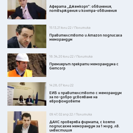
Аферата „Джемкорп“: обвинения,
потвърждения и контра-обвинения
15:13, 21 юли 22 / Политика
Правителството и Amazon подписаха
меморандум
18:34, 20 юли 22 / Политика
Премиерът прекрати меморандума с
Gemcorp
14:28, 07 юли 22
ЕИБ и правителството с меморандум
за по-добро усвояване на
еврофондовете
09:47, 02 апр 22 / Политика
ДАНС проверява фирмата, с която
подписахме меморандум за 1 млрд. лв.
инвестиция