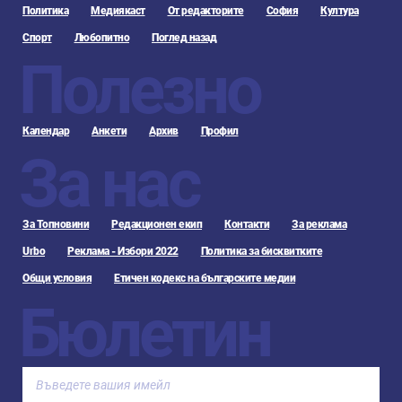
Политика
Медиякаст
От редакторите
София
Култура
Спорт
Любопитно
Поглед назад
Полезно
Календар
Анкети
Архив
Профил
За нас
За Топновини
Редакционен екип
Контакти
За реклама
Urbo
Реклама - Избори 2022
Политика за бисквитките
Общи условия
Етичен кодекс на българските медии
Бюлетин