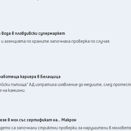
 вода в пловдивски супермаркет
и агенцията по храните започнаха проверка по случая.
работеща кариера в Белащица
ейски пътища“ АД изпратиха изявление до медиите, след протест
 на камиони.
лезе в мол със сертификат на… Макрон
ъдето са започнали стриктни проверки за нарушители в моловет