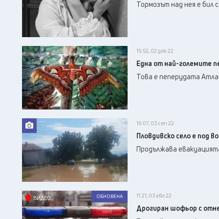
Тормозът над нея е бил с
15:52, 02 дек 22
Една от най-големите пе
Това е пеперудата Атла
16:07, 03 сеп 22
Пловдивско село е под в
Продължава евакуацията
11:21, 03 авг 22
ОБНОВЕНА
ВИДЕО
Дрогиран шофьор с отне