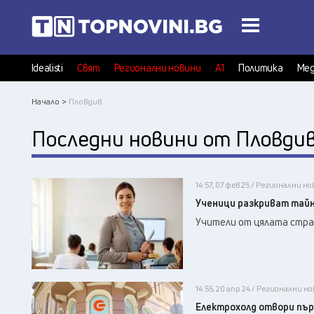
Idealisti
Свят
Регионални новини
А1
Политика
Мед
Начало >
Пловдив
Последни новини от Пловди
14:57, 07 фев 25 / Регионални н
Ученици разкриват тай
Учители от цялата стра
14:55, 20 апр 24 / Регионални н
Електрохолд отвори пър