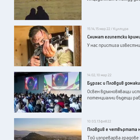
15:14, 15 мар 22 / Култура
Снимат египетски крими
У нас пристига известн
14:02, 10 мар 22
Бургас и Пловдив домаки
Освен вдъхновяващи исто
потенциални бъдещи ра
10:03, 13 фев 22
Пловдив е четвъртата н
Той изпреварва градове 