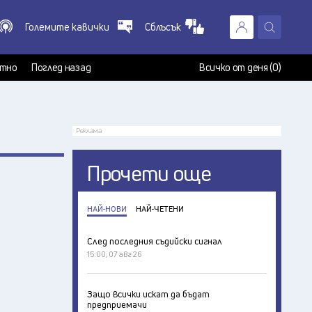
Големите кавички
Сблъсък
X
т
тно
Поглед назад
Всичко от деня (0)
Реклама
Прочети още
НАЙ-НОВИ
НАЙ-ЧЕТЕНИ
След последния съдийски сигнал
15:00, 07 авг 26
Защо всички искат да бъдат
предприемачи