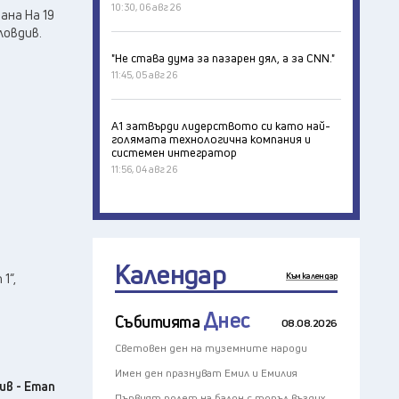
10:30, 06 авг 26
ана На 19
ловдив.
"Не става дума за пазарен дял, а за CNN."
11:45, 05 авг 26
А1 затвърди лидерството си като най-
голямата технологична компания и
системен интегратор
11:56, 04 авг 26
Календар
1“,
Към календар
Днес
Събитията
08.08.2026
Световен ден на туземните народи
Имен ден празнуват Емил и Емилия
ив - Етап
Първият полет на балон с топъл въздух