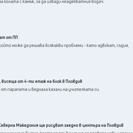
а колата с камък, за да извади неадекватния водач.
ат от ПП
 който може да решава всякакви проблеми - като адвокат, съдия,
.
 висяща от 4-ти етаж на блок в Пловдив
и от парапета и веднага казали на учителката си.
Северна Македония ще рисуват заедно в центъра на Пловдив