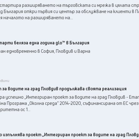
30
°C
Перник
,
 стартира разширяването на търговската си мрежа в цялата стр
35
°C
лд България откри първия си център за обслужване на клиенти в П
Плевен
,
 началото на разширяването на...
34
°C
Пловдив
,
30
°C
Разград
,
31
°C
Русе
,
парти беляза една година glo™ в България
32
°C
Силистра
,
ан едновременно в София, Пловдив и Варна
31
°C
Сливен
,
26
°C
Смолян
,
33
°C
София
,
34
°C
Стара Загора
,
новини
31
°C
за водите на град Пловдив продължава своята реализация
Търговище
,
35
°C
а успешно „Интегриран проект за водите на град Пловдив - Етап 
Хасково
,
а Програма „Околна среда” 2014-2020, съфинансирана от ЕС чрез
31
°C
Шумен
,
итетна ос 1...
33
°C
Ямбол
,
 изпълнява проект „Интегриран проект за водите на град Пловд