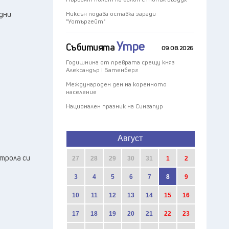
дни
Никсън подава оставка заради
"Уотъргейт"
Утре
Събитията
09.08.2026
Годишнина от преврата срещу княз
Александър I Батенберг
Международен ден на коренното
население
Национален празник на Сингапур
Август
нтрола си
27
28
29
30
31
1
2
3
4
5
6
7
8
9
10
11
12
13
14
15
16
17
18
19
20
21
22
23