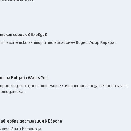
нален сериал в Пловдив
ият египетски актьор и телевизионен водещ Амир Карара.
ни на Bulgaria Wants You
рии за успеха, посетителите лично ще могат да се запознаят с
ботодатели.
ай-добра дестинация в Европа
като Рим и Истанбул.