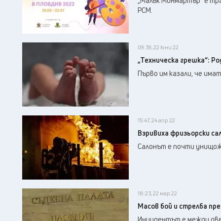
„Малък Монмартър“ е тра
РСМ.
09:39, 22 юни 22
„Техническа грешка“: Р
Първо им казали, че имат
15:47, 24 апр 22
Взривиха фризьорски сал
Салонът е почти унищож
18:23, 22 мар 22
Масов бой и стрелба пр
Инцидентът е между две