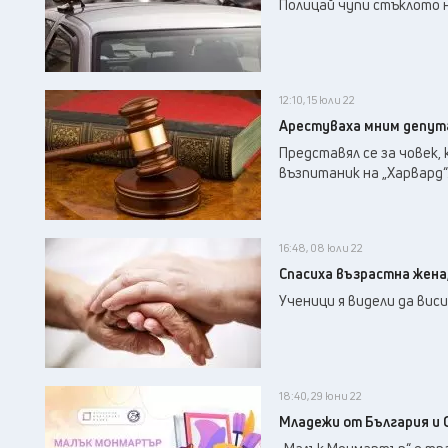
Полицай чупи стъклото н
12:10, 15 юли 22
Арестуваха мним депут
Представял се за човек,
възпитаник на „Харвард“
16:48, 08 юли 22
Спасиха възрастна жена,
Ученици я видели да вис
18:40, 29 юни 22
Младежи от България и 