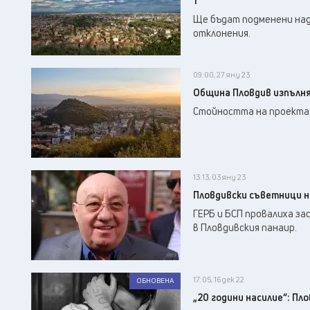
1“
Ще бъдат подменени над 
отклонения.
09:00, 27 яну 23
Община Пловдив изпълня
Стойността на проекта е 
13:13, 03 яну 23
Пловдивски съветници не
ГЕРБ и БСП провалиха за
в Пловдивския панаир.
17:05, 16 дек 22
ОБНОВЕНА
„20 години насилие“: Пл