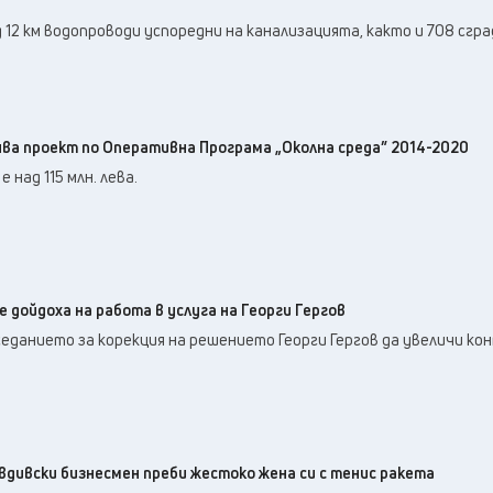
12 км водопроводи успоредни на канализацията, както и 708 сгра
ва проект по Оперативна Програма „Околна среда” 2014-2020
над 115 млн. лева.
 дойдоха на работа в услуга на Георги Гергов
седанието за корекция на решението Георги Гергов да увеличи ко
овдивски бизнесмен преби жестоко жена си с тенис ракета