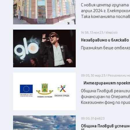
С новия център групата
април 2024 г. Електрохо
Така компанията поставя
14:58, 13 ное 23 / Idealisti
Незабравимо и бляскaво 
Празникът беше отбеляз
09:05, 30 мар 23 / Регионални 
Интегрираният проект 
Община Пловдив реализир
финансиран по Оперативн
Кохезионен фонд по приор
09:00, 01 фев 23
Община Пловдив успешно