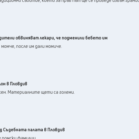
диционно събитие, което за пръв път ще се проведе извън грани
одители обвиняват лекари, че подменили бебето им
 момче, после им дали момиче.
он в Пловдив
ен. Материалните щети са големи.
ед Съдебната палата в Пловдив
 ромски фамилии.