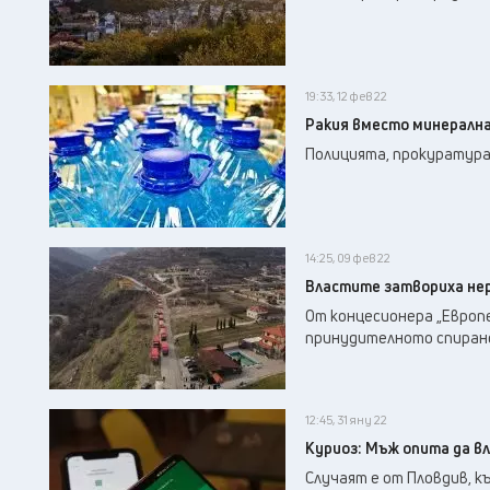
19:33, 12 фев 22
Ракия вместо минерална
Полицията, прокуратура 
14:25, 09 фев 22
Властите затвориха не
От концесионера „Европ
принудителното спиране
12:45, 31 яну 22
Куриоз: Мъж опита да в
Случаят е от Пловдив, к