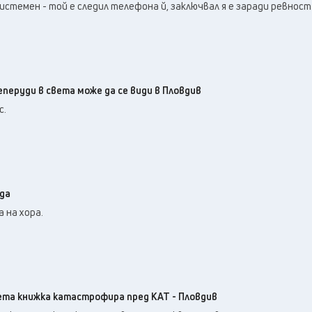
истемен - той е следил телефона й, заключвал я е заради ревност
перуди в света може да се види в Пловдив
с.
ода
 на хора.
та книжка катастрофира пред КАТ - Пловдив