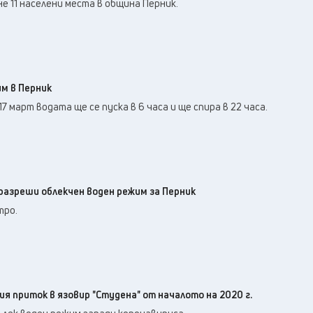
е 11 населени места в община Перник.
м в Перник
7 март водата ще се пуска в 6 часа и ще спира в 22 часа.
азреши облекчен воден режим за Перник
тро.
я приток в язовир "Студена" от началото на 2020 г.