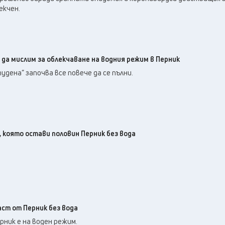
екчен.
да мислим за облекчаване на водния режим в Перник
тудена” започва все повече да се пълни.
 която остави половин Перник без вода
ст от Перник без вода
ник е на воден режим.