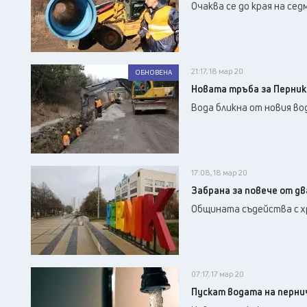
Очаква се до края на се
21:17, 18 мар 20
ОБНОВЕНА
Новата тръба за Перник
Вода бликна от новия в
17:08, 18 мар 20
Забрана за повече от д
Общината съдейства с хр
07:17, 17 мар 20
Пускат водата на перни