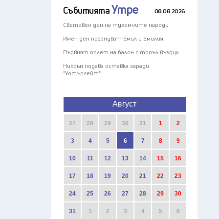
Утре
Събитията
08.08.2026
Световен ден на туземните народи
Имен ден празнуват Емил и Емилия
Първият полет на балон с топъл въздух
Никсън подава оставка заради
"Уотъргейт"
Август
27
28
29
30
31
1
2
3
4
5
6
7
8
9
10
11
12
13
14
15
16
17
18
19
20
21
22
23
24
25
26
27
28
29
30
31
1
2
3
4
5
6