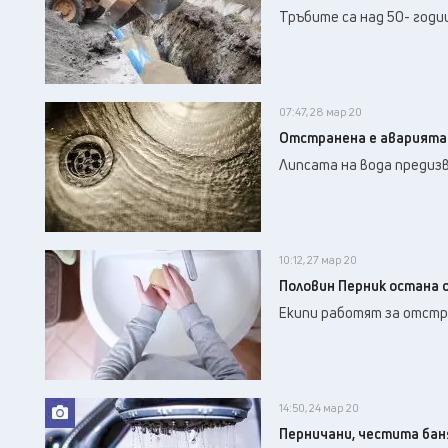
Тръбите са над 50- годи
07:47, 28 мар 20
Отстранена е аварията 
Липсата на вода предизв
10:12, 27 мар 20
Половин Перник остана 
Екипи работят за отстр
14:50, 24 мар 20
Перничани, честита бан