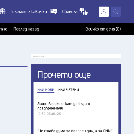
Големите кавички
Сблъсък
X
т
тно
Поглед назад
Всичко от деня (0)
Реклама
Прочети още
НАЙ-НОВИ
НАЙ-ЧЕТЕНИ
Защо всички искат да бъдат
предприемачи
10:30, 06 авг 26
"Не става дума за пазарен дял, а за CNN."