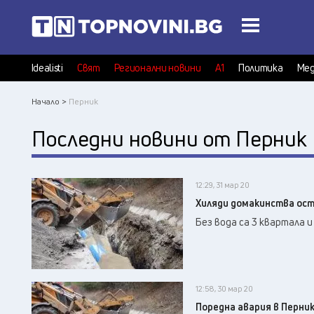
Idealisti
Свят
Регионални новини
А1
Политика
Мед
Начало >
Перник
Последни новини от Перник
12:29, 31 мар 20
Хиляди домакинства ост
Без вода са 3 квартала и
12:58, 30 мар 20
Поредна авария в Перни