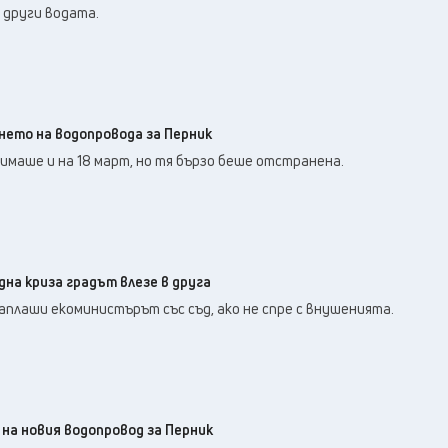
 други водата.
нето на водопровода за Перник
маше и на 18 март, но тя бързо беше отстранена.
на криза градът влезе в друга
плаши екоминистърът със съд, ако не спре с внушенията.
на новия водопровод за Перник