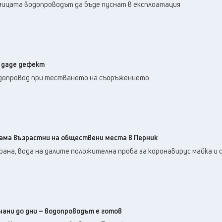
дмицата водопроводът да бъде пуснат в експлоатация
 даде дефект
одопровод при тестването на съоръжението.
вама възрастни на обществени места в Перник
ана, вода на далите положителна проба за коронавирус майка и с
чани до дни – водопроводът е готов