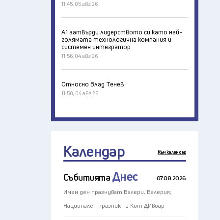
11:45, 05 авг 26
А1 затвърди лидерството си като най-
голямата технологична компания и
системен интегратор
11:56, 04 авг 26
Относно Влад Тенев
11:50, 04 авг 26
Календар
Към календар
Днес
Събитията
07.08.2026
Имен ден празнуват Валери, Валерия;
Национален празник на Кот Д`Ивоар