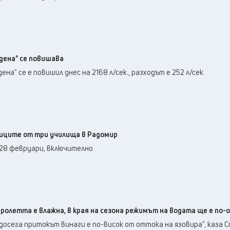
дена" се повишава
на" се е повишил днес на 2168 л/сек., разходът е 252 л/сек.
ниците от три училища в Радомир
 28 февруари, включително
ролетта е влажна, в края на сезона режимът на водата ще е по-
досега притокът винаги е по-висок от оттока на язовира", каза 