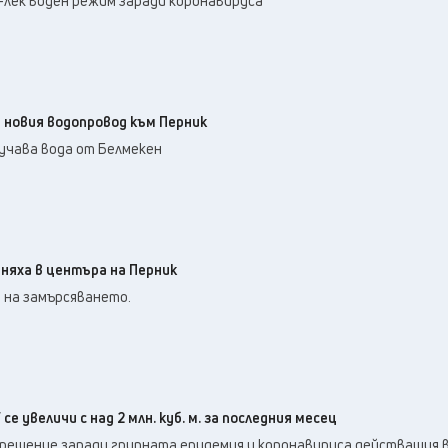
-лек воден режим заради коронавируса
новия водопровод към Перник
учава вода от Белмекен
няха в центъра на Перник
 на замърсяването.
се увеличи с над 2 млн. куб. м. за последния месец
 решение заради грипната епидемия и коронавируса действащия 