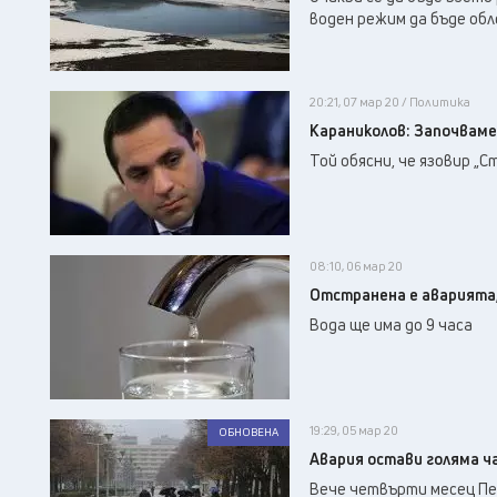
воден режим да бъде обл
20:21, 07 мар 20 / Политика
Караниколов: Започваме 
Той обясни, че язовир „С
08:10, 06 мар 20
Отстранена е аварията,
Вода ще има до 9 часа
19:29, 05 мар 20
ОБНОВЕНА
Авария остави голяма ча
Вече четвърти месец Пер