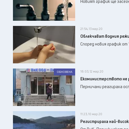
Новият график ще засегн
21:54, 13 мар 20
Облекчават водния режи
Според новия график от 1
18:03, 12 мар 20
ОБНОВЕНА
Екоминистерството не р
Перничани реагираха ос
11:23, 10 мар 20
Регистрираха най-високи