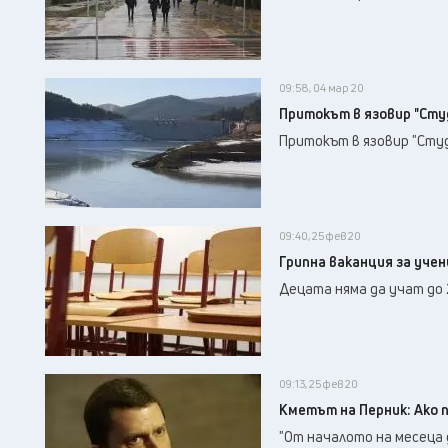
09:58, 04 мар 20
Притокът в язовир "Сту
Притокът в язовир "Студе
09:40, 25 фев 20
Грипна ваканция за уче
Децата няма да учат до
09:13, 25 фев 20
Кметът на Перник: Ако п
"От началото на месеца 