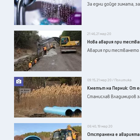
За едни дойде зимата, за
21:46, 21 мар 20
Нова авария при тества
Авария при тестването и
09:15, 21 мар 20 / Политика
Кметът на Перник: От ед
Станислав Владимиров за
06:40, 19 мар 20
Отстранена е аварията 