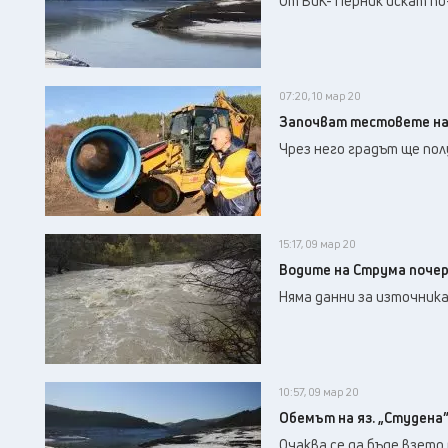
От ВиК- Перник искат по
07:20, 10 мар 20
Започват тестовете на 
Чрез него градът ще пол
15:17, 09 мар 20
Водите на Струма почер
Няма данни за източника
10:57, 09 мар 20
Обемът на яз. „Студена” 
Очаква се да бъде взето