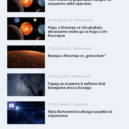
нощното небе през юни
20:05, 28 май 22 / Любопитно
Марс и Юпитер се сближават,
явлението може да се види и от
България
17:34, 30 апр 22 / Любопитно
Венера и Юпитер се „докосват“
20:10, 23 дек 21 / Любопитно
Парад на планети в небето във
вечерите около Коледа
20:20, 20 дек 20 / Култура
Ярка Витлеемска звезда изгрява на
хоризонта