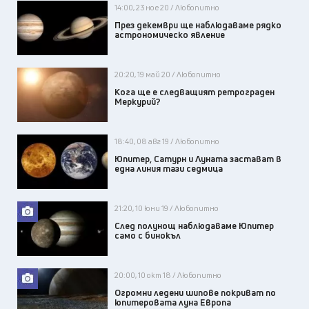
14:00, 23 ное 20 / Любопитно
През декември ще наблюдаваме рядко
астрономическо явление
20:20, 19 май 20 / Любопитно
Кога ще е следващият ретрограден
Меркурий?
18:40, 08 авг 19 / Любопитно
Юпитер, Сатурн и Луната застават в
една линия тази седмица
21:20, 10 юни 19 / Любопитно
След полунощ наблюдаваме Юпитер
само с бинокъл
20:00, 10 окт 18 / Любопитно
Огромни ледени шипове покриват по
юпитеровата луна Европа