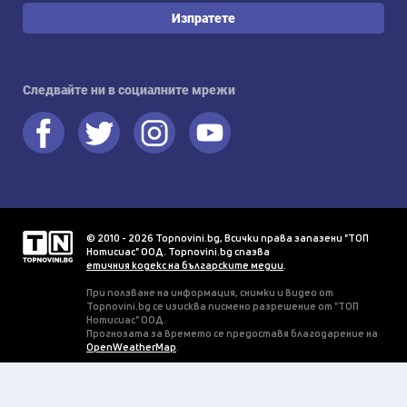
Изпратете
Следвайте ни в социалните мрежи
© 2010 - 2026 Topnovini.bg, Всички права запазени "ТОП
Нотисиас" ООД. Topnovini.bg спазва
етичния кодекс на българските медии
.
При ползване на информация, снимки и видео от
Topnovini.bg се изисква писмено разрешение от "ТОП
Нотисиас" ООД.
Прогнозата за времето се предоставя благодарение на
OpenWeatherMap
.