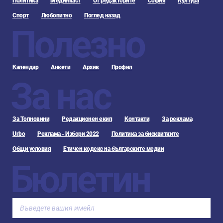
Политика
Медиякаст
От редакторите
София
Култура
Спорт
Любопитно
Поглед назад
Полезно
Календар
Анкети
Архив
Профил
За нас
За Топновини
Редакционен екип
Контакти
За реклама
Urbo
Реклама - Избори 2022
Политика за бисквитките
Общи условия
Етичен кодекс на българските медии
Бюлетин