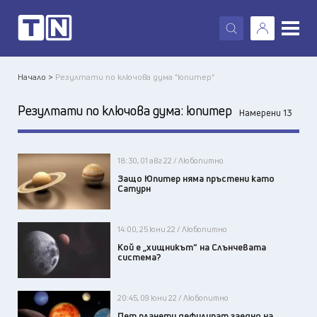
X
Начало >
Резултати по ключова дума "юпитер"
Резултати по ключова дума:
юпитер
Намерени 13
18:30, 01 авг 22 / Любопитно
Защо Юпитер няма пръстени като
Сатурн
14:00, 25 юни 22 / Любопитно
Кой е „хищникът“ на Слънчевата
система?
20:45, 09 юни 22 / Любопитно
Пет планети дефилират заедно на