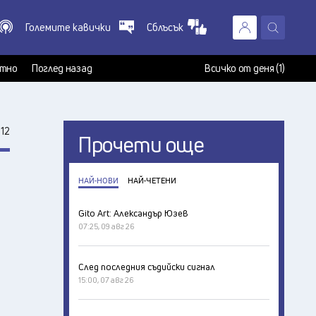
Големите кавички
Сблъсък
X
т
тно
Поглед назад
Всичко от деня (1)
12
Прочети още
НАЙ-НОВИ
НАЙ-ЧЕТЕНИ
Gito Art: Александър Юзев
07:25, 09 авг 26
След последния съдийски сигнал
15:00, 07 авг 26