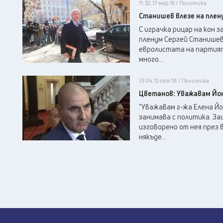
11:32, 17 мар 19 / Политика
Станишев влезе на плену
С играчка рицар на кон з
пленум Сергей Станишев.
евролистата на партията
много...
13:04, 12 окт 18 / Политика
Цветанов: Уважавам Йон
"Уважавам г-жа Елена Йо
занимава с политика. За
изговорено от нея през 
някъде...