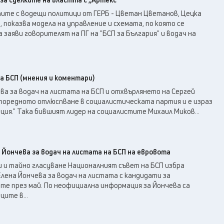
те с водещи политици от ГЕРБ - Цветан Цветанов, Цецка
 показва модела на управление и схемата, по която се
 заяви говорителят на ПГ на "БСП за България" и водач на
а БСП (мнения и коментари)
ева за водач на листата на БСП и отхвърлянето на Сергей
поредното отлюспване в социалистическата партия и е израз
ия." Така бившият лидер на социалистите Михаил Миков...
 Йончева за водач на листата на БСП на евровота
и и тайно гласуване Националният съвет на БСП избра
лена Йончева за водач на листата с кандидати за
те през май. По неофициална информация за Йончева са
ите в...