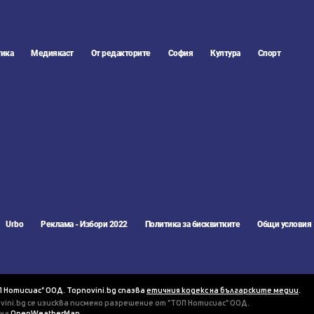
ика
Медиякаст
От редакторите
София
Култура
Спорт
Urbo
Реклама - Избори 2022
Политика за бисквитките
Общи условия
П Нотисиас" ООД. Topnovini.bg спазва
етичния кодекс на българските медии
.
vini.bg се изисква писмено разрешение от "ТОП Нотисиас" ООД.
 на
OpenWeatherMap
.