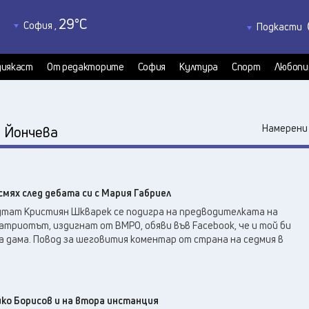
29
°C
София
,
Подкасти
32
°C
Благоевград
,
Политкаст
28
°C
КултурКас
Бургас
,
иякаст
От редакторите
София
Култура
Спорт
Любопи
32
°C
Медиякаст
Варна
,
31
°C
Велико Търново
,
34
°C
:
Видин
,
Намерени 
Йончева
36
°C
Враца
,
30
°C
Габрово
,
28
°C
Добрич
,
смях след дебата си с Мария Габриел
32
°C
Кърджали
,
тат Кристиян Шкварек се подигра на предводителката на
31
°C
Кюстендил
,
атриотът, издигнат от ВМРО, обяви във Facebook, че и той би
31
°C
 дама. Повод за шеговития коментар от страна на седмия в
Ловеч
,
35
°C
Монтана
,
33
°C
Пазарджик
,
28
°C
Перник
,
йко Борисов и на втора инстанция