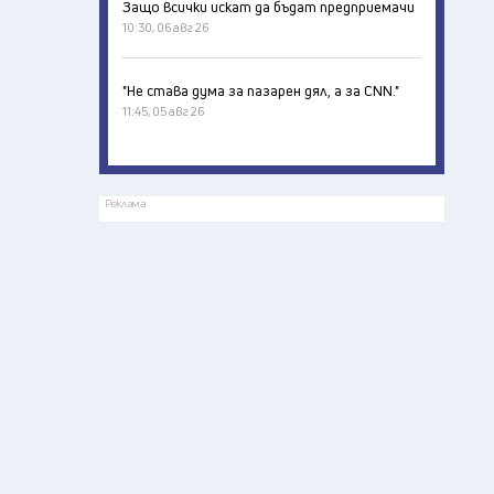
Защо всички искат да бъдат предприемачи
10:30, 06 авг 26
"Не става дума за пазарен дял, а за CNN."
11:45, 05 авг 26
Реклама