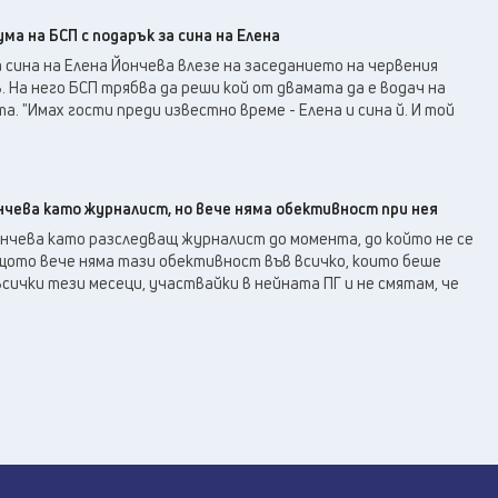
ма на БСП с подарък за сина на Елена
а сина на Елена Йончева влезе на заседанието на червения
 На него БСП трябва да реши кой от двамата да е водач на
. "Имах гости преди известно време - Елена и сина й. И той
чева като журналист, но вече няма обективност при нея
нчева като разследващ журналист до момента, до който не се
щото вече няма тази обективност във всичко, които беше
всички тези месеци, участвайки в нейната ПГ и не смятам, че