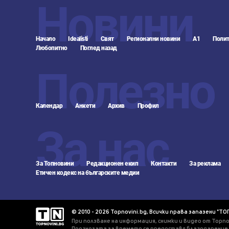
Новини
Начало
Idealisti
Свят
Регионални новини
А1
Полит
Любопитно
Поглед назад
Полезно
Календар
Анкети
Архив
Профил
За нас
За Топновини
Редакционен екип
Контакти
За реклама
Етичен кодекс на българските медии
© 2010 - 2026 Topnovini.bg, Всички права запазени "ТО
При ползване на информация, снимки и видео от Topno
Прогнозата за времето се предоставя благодарение