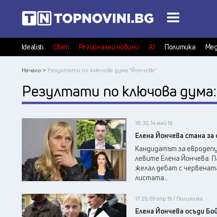
Idealisti
Свят
Регионални новини
А1
Политика
Мед
Начало >
Резултати по ключова дума "Йончева"
Резултати по ключова дума
18:30, 14 май 19
Елена Йончева стана за 
Кандидатът за евродепу
левите Елена Йончева. П
желал дебат с червената
листата...
17:25, 09 апр 19 / Политика
Елена Йончева осъди Бо