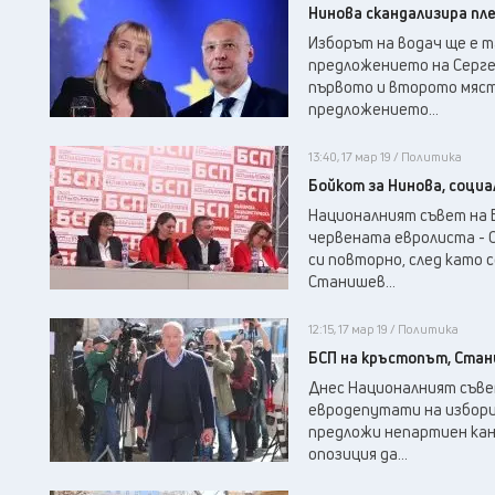
Нинова скандализира пл
Изборът на водач ще е т
предложението на Сергей
първото и второто мяст
предложението...
13:40, 17 мар 19 / Политика
Бойкот за Нинова, соци
Националният съвет на Б
червената евролиста - 
си повторно, след като 
Станишев...
12:15, 17 мар 19 / Политика
БСП на кръстопът, Ста
Днес Националният съве
евродепутати на избори
предложи непартиен кан
опозиция да...