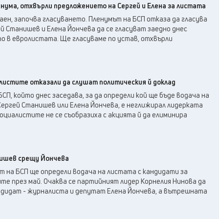
енума, отхвърли предложението на Сергей и Елена за листата
аен, започва гласуването. Пленумът на БСП отказа да гласува
 Станишев и Елена Йончева да се гласуват заедно днес
о в евролистата. Ще гласуваме по устав, отхвърли
алистите отказали да слушат политическия й доклад
СП, който днес заседава, за да определи кой ще бъде водача на
Сергей Станишев или Елена Йончева, е неглижирал лидерката
социалистите не се съобразиха с акцията й да елиминира
нишев срещу Йончева
т на БСП ще определи водача на листата с кандидати за
те през май. Очаква се партийният лидер Корнелия Нинова да
дидат - журналиста и депутат Елена Йончева, а вътрешната