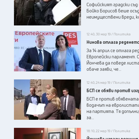
Софийският градски съд
Бойко Борисов беше осъд
неимуществени вреди, ко
12:40, 30 мар 19 / Политика
Нинова отлага реденето
За 14 април се отлага р
Европейски парламент. С
Йончева да поведе лист
обаче заяви, че...
12:40, 24 мар 19 / Политика
БСП се обяви против из
БСП е против обявената
водачът на евролистата
на партията. Тя допълни
за...
18:10, 22 мар 19 / Политика
Йончева изрази позиция 