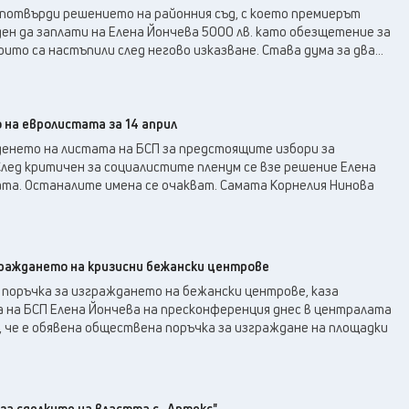
33
°C
Плевен
,
 потвърди решението на районния съд, с което премиерът
33
°C
ен да заплати на Елена Йончева 5000 лв. като обезщетение за
Пловдив
,
ито са настъпили след негово изказване. Става дума за два...
29
°C
Разград
,
30
°C
Русе
,
30
°C
Силистра
,
 на евролистата за 14 април
29
°C
Сливен
,
еденето на листата на БСП за предстоящите избори за
25
°C
Смолян
,
лед критичен за социалистите пленум се взе решение Елена
29
°C
ата. Останалите имена се очакват. Самата Корнелия Нинова
София
,
31
°C
Стара Загора
,
30
°C
Търговище
,
34
°C
Хасково
,
граждането на кризисни бежански центрове
29
°C
 поръчка за изграждането на бежански центрове, каза
Шумен
,
 на БСП Елена Йончева на пресконференция днес в централата
30
°C
Ямбол
,
, че е обявена обществена поръчка за изграждане на площадки
за сделките на властта с ,,Артекс"