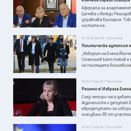
Аферата за апартаменти
Цачева и Вежди Рашидов,
управлява България. Това
листата на...
12:05, 18 мар 19 / Политика
Политическа аутопсия н
,,Изборът на Елена Йонч
Станишев като такъв е 
на пълзящата болшевизац
16:25, 17 мар 19 / Политика
Решено е! Избраха Елена
След четири часа дебат
журналиста и депутат Е
евродепутати за избори
гласували 95 от участниц
15:45, 17 мар 19 / Политика