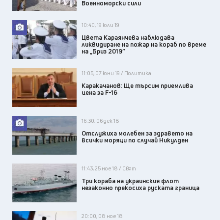
Военноморски сили
10:40, 19 юли 19
Цвета Караянчева наблюдава
ликвидиране на пожар на кораб по време
на „Бриз 2019”
11:05, 07 юни 19 / Политика
Каракачанов: Ще търсим приемлива
цена за F-16
16:30, 06 дек 18
Отслужиха молебен за здравето на
всички моряци по случай Никулден
11:43, 25 ное 18 / Свят
Три кораба на украинския флот
незаконно прекосиха руската граница
20:00, 08 ное 18