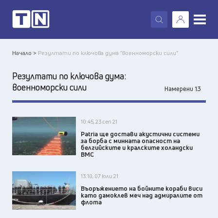
X
Начало >
Резултати по ключова дума "военноморски сили"
Резултати по ключова дума:
военноморски сили
Намерени 13
10:45, 23 сеп 21
Patria ще достави акустични системи
за борба с минната опасност на
белгийските и кралските холандски
ВМС
13:10, 07 юли 21
Въоръжението на бойните кораби виси
като дамоклев меч над адмиралите от
флота