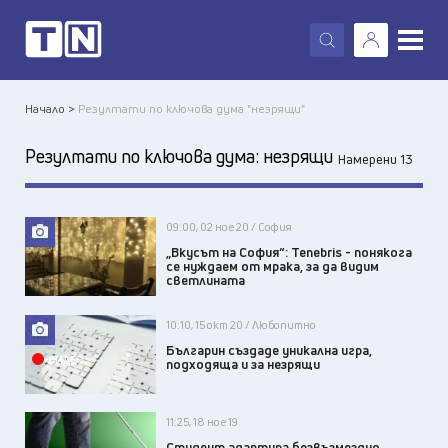
X
Начало >
Резултати по ключова дума "незрящи"
Резултати по ключова дума:
незрящи
Намерени 13
09:00, 02 ное 20 / София
„Вкусът на София“: Tenebris - понякога
се нуждаем от мрака, за да видим
светлината
10:10, 15 окт 20 / Любопитно
Българин създаде уникална игра,
ВИДЕО
подходяща и за незрящи
11:25, 18 ное 19
Студент адаптира безвъзмездно