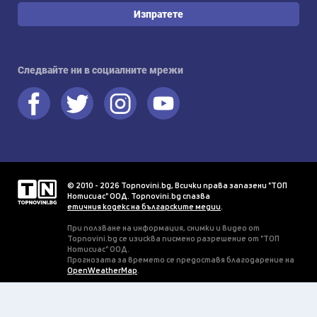
Изпратете
Следвайте ни в социалните мрежи
© 2010 - 2026 Topnovini.bg, Всички права запазени "ТОП
Нотисиас" ООД. Topnovini.bg спазва
етичния кодекс на българските медии
.
При ползване на информация, снимки и видео от
Topnovini.bg се изисква писмено разрешение от "ТОП
Нотисиас" ООД.
Прогнозата за времето се предоставя благодарение на
OpenWeatherMap
.