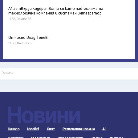
А1 затвърди лидерството си като най-голямата
технологична компания и системен интегратор
11:56, 04 авг 26
Относно Влад Тенев
11:50, 04 авг 26
Реклама
Новини
Начало
Idealisti
Свят
Регионални новини
А1