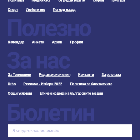
Политика
Медиякаст
От редакторите
София
Култура
Спорт
Любопитно
Поглед назад
Полезно
Календар
Анкети
Архив
Профил
За нас
За Топновини
Редакционен екип
Контакти
За реклама
Urbo
Реклама - Избори 2022
Политика за бисквитките
Общи условия
Етичен кодекс на българските медии
Бюлетин