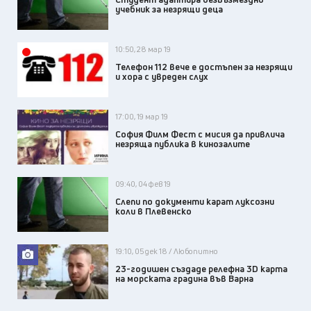
учебник за незрящи деца
10:50, 28 мар 19
ВИДЕО
Телефон 112 вече е достъпен за незрящи
и хора с увреден слух
17:00, 19 мар 19
София Филм Фест с мисия да привлича
незряща публика в кинозалите
09:40, 04 фев 19
Слепи по документи карат луксозни
коли в Плевенско
19:10, 05 дек 18 / Любопитно
23-годишен създаде релефна 3D карта
на морската градина във Варна