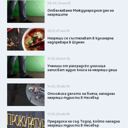
08:00, 13 ное 18
Отбелязваме Международния ден на
незрящите
09:15, 07 ное 18
Незрящи се състезават в кулинарна
надпревара в Шумен
15:30, 26 окт 18
Ученици от разградско училище
записват аудио книга за незрящи деца
14:00, 30 авг 18
Отложиха делото на бияча, нападнал
незрящи туристи в Несебър
13:30, 28 авг 18
Предадоха на съд Тодор, който нападна
незрящи туристи в Несебър