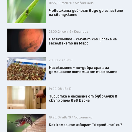
10:27, 05 фев 20 / Любопитно
Човешката дейност води до изчезване
на светулките
21:00, 24 сеп 19 / Култура
Насекомите - ключът към успеха на
заселването на Марс
20:00, 28 авг 19
Насекомите - по-добра храна за
домашните питомци от пържолите
14:20, 08 авг 19
Туристка е нахапана от буболечки в
скъп хотел във Варна
19:20, 07 авг 19 / Любопитно
Как комарите избират "жертвите" си?