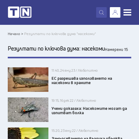
X
Начало >
Резултати по ключова дума "насекоми"
Резултати по ключова дума:
насекоми
Намерени 15
11:40, 24 яну 23 / Любопитно
ЕС разрешава използването на
насекоми в храните
19:15, 16 дек 22 / Любопитно
Учени доказаха: Насекомите могат да
изпитват болка
15:20, 23 яну 22 / Любопитно
Замърсяването на въздуха обърква