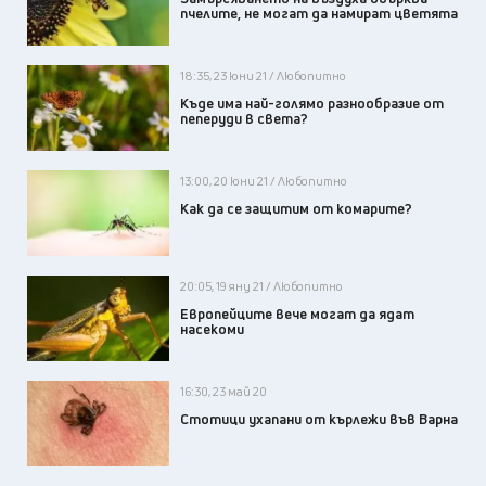
пчелите, не могат да намират цветята
18:35, 23 юни 21 / Любопитно
Къде има най-голямо разнообразие от
пеперуди в света?
13:00, 20 юни 21 / Любопитно
Как да се защитим от комарите?
20:05, 19 яну 21 / Любопитно
Европейците вече могат да ядат
насекоми
16:30, 23 май 20
Стотици ухапани от кърлежи във Варна