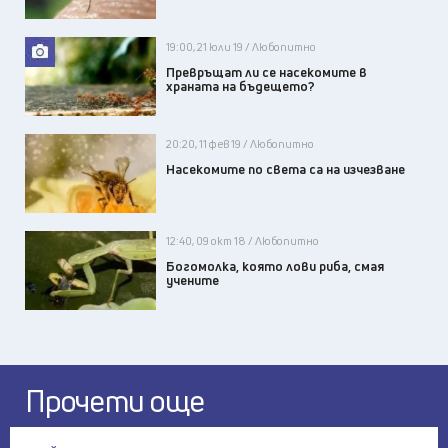
19:00, 21 юли 19 / Любопитно
Превръщат ли се насекомите в
храната на бъдещето?
20:20, 11 фев 19 / Любопитно
Насекомите по света са на изчезване
12:40, 09 окт 18 / Любопитно
Богомолка, която лови риба, смая
учените
Прочети още