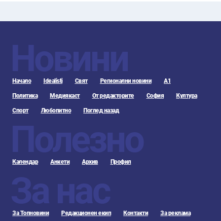
Новини
Начало
Idealisti
Свят
Регионални новини
А1
Политика
Медиякаст
От редакторите
София
Култура
Спорт
Любопитно
Поглед назад
Полезно
Календар
Анкети
Архив
Профил
За нас
За Топновини
Редакционен екип
Контакти
За реклама