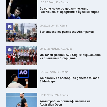
16:03, 05 яну 22 / Спорт
За едни може, за други - не: едно
„изключение“ предизвика бурен скандал
09:29, 22 сеп 21 / Свят
Земетресение разтърси Австралия
09:30, 26 май 21 / Култура
Уникален фестивал в Сидни: Кирилицата
ВИДЕО
на сцената и в сърцата
14:00, 21 фев 21 / Спорт
Джокович се пребори за девета титла
в Мелбърн
08:16, 12 фев 21 / Спорт
Димитров на осминафиналите на
Australian Оpen