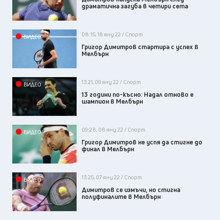
драматична загуба в четири сета
08:15, 18 яну 22 / Спорт
ВИДЕО
Григор Димитров стартира с успех в
Мелбърн
13:21, 09 яну 22 / Спорт
ВИДЕО
13 години по-късно: Надал отново е
шампион в Мелбърн
09:28, 08 яну 22 / Спорт
ВИДЕО
Григор Димитров не успя да стигне до
финал в Мелбърн
13:25, 07 яну 22 / Спорт
ВИДЕО
Димитров се измъчи, но стигна
полуфиналите в Мелбърн