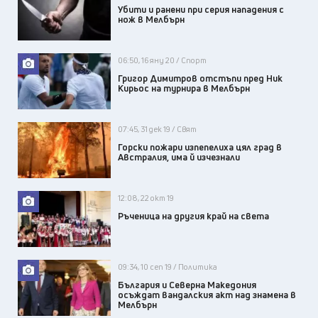
Убити и ранени при серия нападения с
нож в Мелбърн
06:50, 16 яну 20 / Спорт
Григор Димитров отстъпи пред Ник
Кирьос на турнира в Мелбърн
07:45, 31 дек 19 / Свят
Горски пожари изпепелиха цял град в
Австралия, има й изчезнали
12:08, 22 окт 19
Ръченица на другия край на света
09:34, 10 сеп 19 / Политика
България и Северна Македония
осъждат вандалския акт над знамена в
Мелбърн