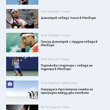
11:02, 08 фев 21 / Спорт
Димитров победи Чилич в Мелбърн
10:10, 05 фев 21 / Спорт
Григор Димитров с трудна победа в
Мелбърн
16:15, 31 яну 21 / Спорт
Пиронкова стартира с победа на
турнира в Мелбърн
17:55, 23 дек 20 / Любопитно
Наградиха трогателна снимка на
прегръдка между два пингвина
08:10, 12 мар 20 / Свят