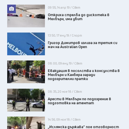
09:55, 14 апр 19 / Свят
Откриха стрелба до дискотека в
Мелбърн, има убит
13:50, 17 яну 19 / Спорт
Григор Димитров излиза за третия си
мач на Australian Open
08:00, 09 яну 19 / Свят
Евакуация в посолства и консулства в
Мелбърн и Канбера заради
подозрителни пратки
08:35, 20 ное 18 / Свят
Арести в Мелбърн по подозрение в
подготовка на атентат
14:56, 09 ное 18 / Свят
„Ислямска държава” пое отговорност