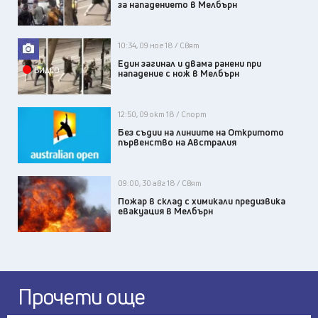
за нападението в Мелбърн
10:34, 09 ное 18 / Свят
Един загинал и двама ранени при
ВИДЕО
нападение с нож в Мелбърн
12:50, 09 окт 18 / Спорт
Без съдии на линиите на Откритото
първенство на Австралия
09:00, 30 авг 18 / Свят
Пожар в склад с химикали предизвика
евакуация в Мелбърн
Прочети още