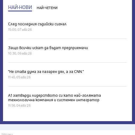
НАЙ-НОВИ
НАЙ-ЧЕТЕНИ
След последния съдийски сигнал
15:00, 07 авг 26
Защо всички искат да бъдат предприемачи
10:30, 06 авг 26
"Не става дума за пазарен дял, а за CNN."
11:45, 05 авг 26
А1 затвърди лидерството си като най-голямата
технологична компания и системен интегратор
11:56, 04 авг 26
Реклама