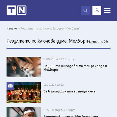
X
Начало >
Резултати по ключова дума "Мелбърн"
Резултати по ключова дума:
Мелбърн
Намерени 29
11:05, 13 дек 22 / Спорт
Плувците ни подобриха три рекорда в
Мелбърн
12:00, 22 сеп 22
За българщината граници няма
ВИДЕО
10:51, 20 яну 22 / Спорт
Димитров напусна Мелбърн след