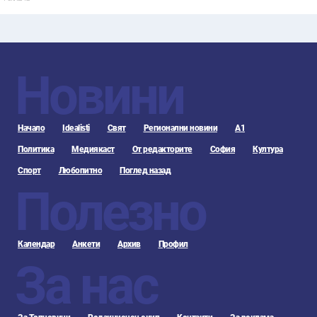
Новини
Начало
Idealisti
Свят
Регионални новини
А1
Политика
Медиякаст
От редакторите
София
Култура
Спорт
Любопитно
Поглед назад
Полезно
Календар
Анкети
Архив
Профил
За нас