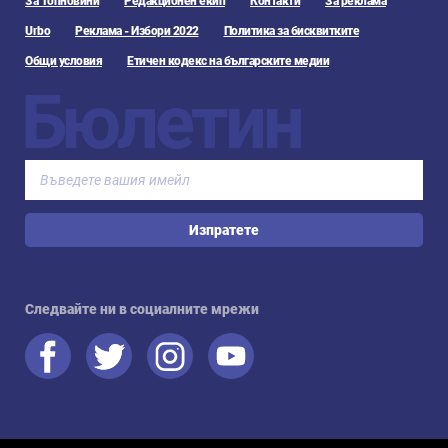
За Топновини
Редакционен екип
Контакти
За реклама
Urbo
Реклама - Избори 2022
Политика за бисквитките
Общи условия
Етичен кодекс на българските медии
Бюлетин
Изпратете
Следвайте ни в социалните мрежи