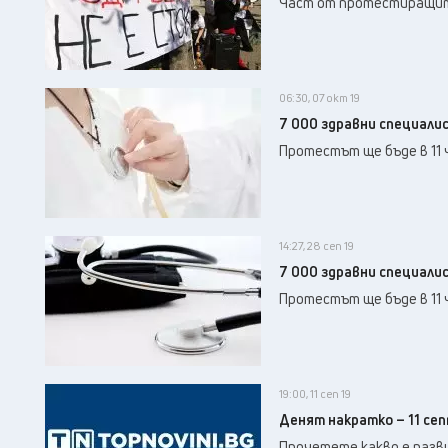
Част от протестиращите 
06:30, 07 окт 19
7 000 здравни специали
Протестът ще бъде в 11 ч
14:27, 28 сеп 19
7 000 здравни специали
Протестът ще бъде в 11 ч
19:00, 11 сеп 19
Денят накратко – 11 се
Прочетете какво е разв