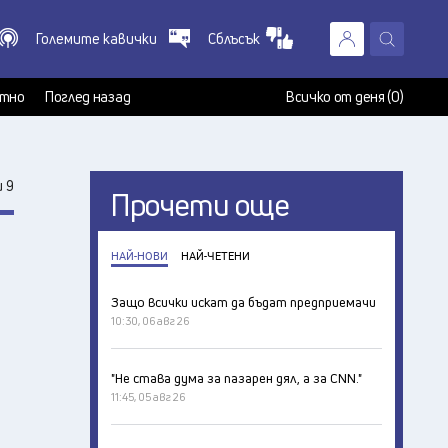
Големите кавички
Сблъсък
X
т
тно
Поглед назад
Всичко от деня (0)
 9
Прочети още
НАЙ-НОВИ
НАЙ-ЧЕТЕНИ
Защо всички искат да бъдат предприемачи
10:30, 06 авг 26
"Не става дума за пазарен дял, а за CNN."
11:45, 05 авг 26