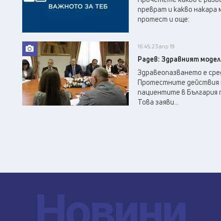
преврат и какво накара 
протест и още:
16:45, 23 апр 19
Радев: Здравният модел
Здравеопазването е сре
Протестните действия 
пациентите в България п
Това заяви...
Новини