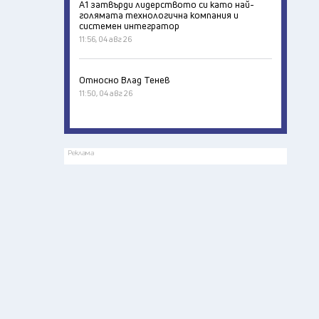
А1 затвърди лидерството си като най-
голямата технологична компания и
системен интегратор
11:56, 04 авг 26
Относно Влад Тенев
11:50, 04 авг 26
Реклама