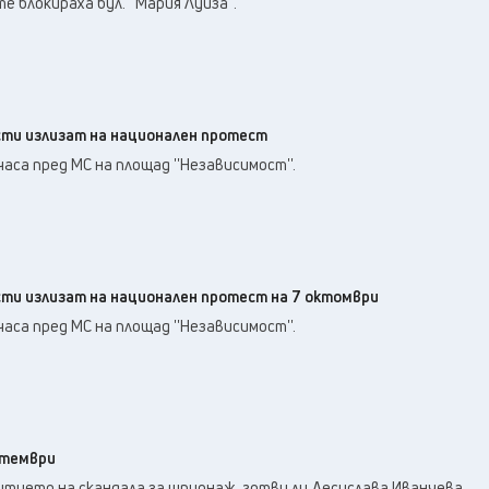
блокираха бул. ''Мария Луиза''.
сти излизат на национален протест
аса пред МС на площад ''Независимост''.
сти излизат на национален протест на 7 октомври
аса пред МС на площад ''Независимост''.
птември
итието на скандала за шпионаж, готви ли Десислава Иванчева