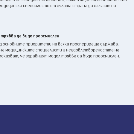
медицински специалисти от цялата страна да излязат на
 трябва да бъде преосмислен
д основните приоритети на всяка просперираща държава.
на медицинските специалисти и неудовлетвореността на
оказват, че здравният модел трябва да бъде преосмислен.