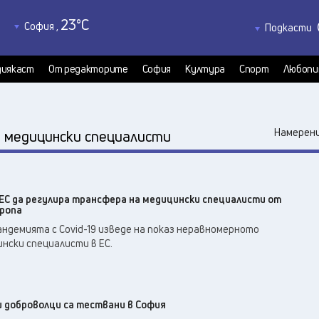
23
°C
София
,
Подкасти
23
°C
Благоевград
,
Политкаст
21
°C
КултурКас
Бургас
,
иякаст
От редакторите
София
Култура
Спорт
Любопи
27
°C
Медиякаст
Варна
,
Велико Търново
,
23
°C
:
Намерени
медицински специалисти
24
°C
Видин
,
25
°C
Враца
,
23
°C
Габрово
,
 ЕС да регулира трансфера на медицински специалисти от
22
°C
Добрич
,
ропа
23
°C
Кърджали
,
ндемията с Covid-19 изведе на показ неравномерното
22
°C
нски специалисти в ЕС.
Кюстендил
,
24
°C
Ловеч
,
27
°C
Монтана
,
24
°C
и доброволци са тествани в София
Пазарджик
,