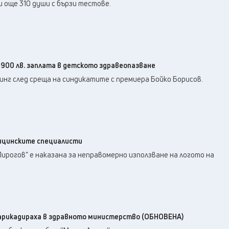
22
°C
 още 310 души с бързи тестове.
Перник
,
27
°C
Плевен
,
24
°C
Пловдив
,
26
°C
Разград
,
24
°C
Русе
,
00 лв. заплата в детското здравеопазване
25
°C
Силистра
,
инг след среща на синдикатите с премиера Бойко Борисов.
22
°C
Сливен
,
18
°C
Смолян
,
23
°C
София
,
22
°C
Стара Загора
,
ицинските специалисти
23
°C
Търговище
,
ирогов“ е наказана за неправомерно използване на логото на
24
°C
Хасково
,
23
°C
Шумен
,
22
°C
Ямбол
,
арикадираха в здравното министерство (ОБНОВЕНА)