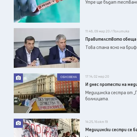
Утре ще бъдат тествани
11:48, 09 мар 20 / Политика
Правителството обеща 9
Това стана ясно на бриф
17:14, 02 мар 20
ОБНОВЕНА
И днес протести на мед
Медицинска сестра от „П
болницата.
14:25, 16 окт 19
Медицински сестри се б