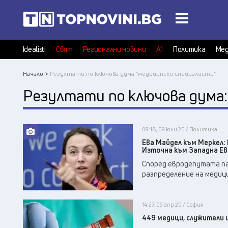
Idealisti
Свят
Регионални новини
А1
Политика
Мед
Начало >
Резултати по ключова дума "медицински специалисти"
Резултати по ключова дума
09:18, 09 юли 20 / Политика
Ева Майдел към Меркел:
Източна към Западна Ев
Според евродепутата па
разпределение на медици
14:27, 09 апр 20 / София
449 медици, служители 