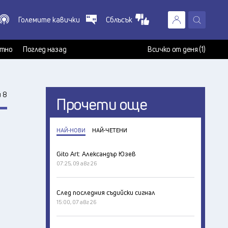
Големите кавички
Сблъсък
X
т
тно
Поглед назад
Всичко от деня (1)
 8
Прочети още
НАЙ-НОВИ
НАЙ-ЧЕТЕНИ
Gito Art: Александър Юзев
07:25, 09 авг 26
След последния съдийски сигнал
15:00, 07 авг 26