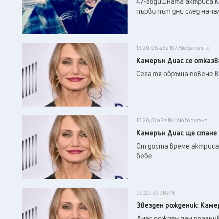
47-годишната актриса К
първи път дни след начал
15:20, 08 авг 19 / Любопитно
Камерън Диас се отказв
Сега тя обръща повече 
13:20, 01 авг 19 / Любопитно
Камерън Диас ще стане
От доста време актриса
бебе
09:20, 30 авг 18
Звезден рожденик: Каме
Днес рожден ден празну