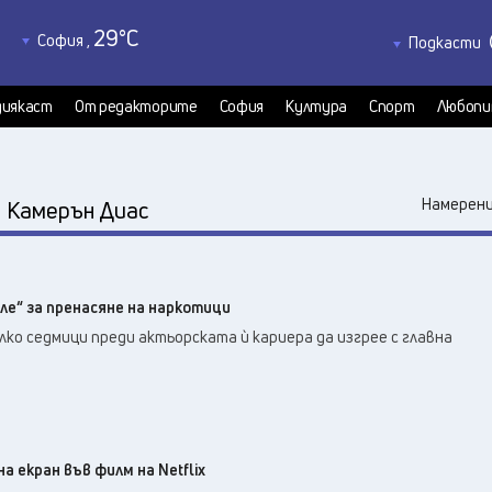
29
°C
София
,
Подкасти
32
°C
Благоевград
,
Политкаст
27
°C
КултурКас
Бургас
,
иякаст
От редакторите
София
Култура
Спорт
Любопи
30
°C
Медиякаст
Варна
,
31
°C
Велико Търново
,
34
°C
:
Видин
,
Намерени
Камерън Диас
36
°C
Враца
,
30
°C
Габрово
,
27
°C
Добрич
,
ле“ за пренасяне на наркотици
32
°C
Кърджали
,
олко седмици преди актьорската ѝ кариера да изгрее с главна
31
°C
Кюстендил
,
31
°C
Ловеч
,
35
°C
Монтана
,
33
°C
Пазарджик
,
28
°C
а екран във филм на Netflix
Перник
,