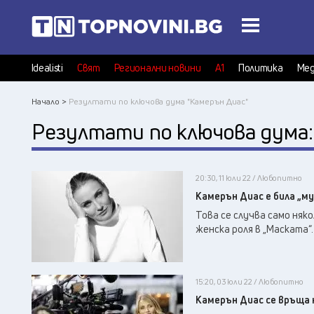
Idealisti
Свят
Регионални новини
А1
Политика
Мед
Начало >
Резултати по ключова дума "Камерън Диас"
Резултати по ключова дума
20:30, 11 юли 22 / Любопитно
Камерън Диас е била „му
Това се случва само няк
женска роля в „Маската“.
15:20, 03 юли 22 / Любопитно
Камерън Диас се връща н