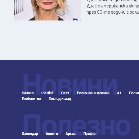
Диас е американска актри
през 90-те години с ролит
Новини
Начало
Idealisti
Свят
Регионални новини
А1
Полит
Любопитно
Поглед назад
Полезно
Календар
Анкети
Архив
Профил