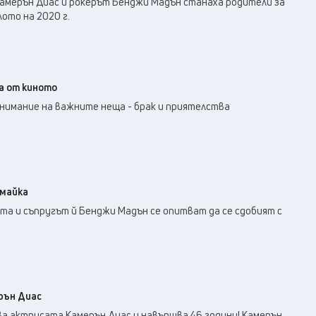
амерън Диас и рокерът Бенджи Мадън станаха родители за
ото на 2020 г.
а от киното
внимание на важните неща - брак и приятелства
 майка
та и съпругът й Бенджи Мадън се опитват да се сдобият с
рън Диас
ва актрисата Камерън Диас и навършва 46 години! Камерън