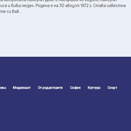
са и бивш модел. Родена е на 30 август 1972 г. Става известна
е си във...
ика
Медиякаст
От редакторите
София
Култура
Спорт