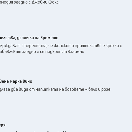
33
°C
омедия заедно с Джейми Фокс.
Плевен
,
33
°C
Пловдив
,
29
°C
Разград
,
30
°C
Русе
,
30
°C
Силистра
,
елства, устояли на времето
29
°C
Сливен
,
ърждават стереотипа, че женското приятелство е крехко и
25
°C
забавляват заедно и се подкрепят взаимно.
Смолян
,
29
°C
София
,
31
°C
Стара Загора
,
30
°C
Търговище
,
вена марка вино
34
°C
Хасково
,
едлага два вида от напитката на боговете – бяло и розе
29
°C
Шумен
,
30
°C
Ямбол
,
еря