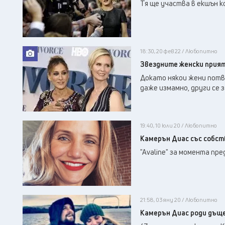
Тя ще участва в екшън к
18:30, 20 фев 22 / Любопитно
Звездните женски прият
Докато някои жени потв
даже измамно, други се 
19:40, 10 юли 20 / Любопитно
Камерън Диас със собст
"Avaline" за момента пр
21:58, 03 яну 20 / Любопитно
Камерън Диас роди дъщ