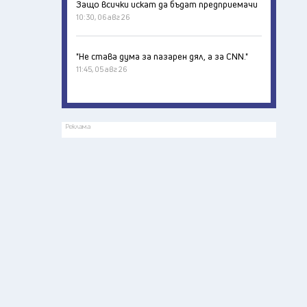
Защо всички искат да бъдат предприемачи
10:30, 06 авг 26
"Не става дума за пазарен дял, а за CNN."
11:45, 05 авг 26
Реклама