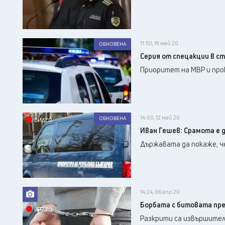
11:50, 19 май 20
ОБНОВЕНА
Серия от спецакции в с
Приоритет на МВР и пр
14:00, 12 май 20
ОБНОВЕНА
ВИДЕО
Иван Гешев: Срамота е д
Държавата да покаже, че
14:24, 06 апр 20
Борбата с битовата пре
ВИДЕО
Разкрити са извършител