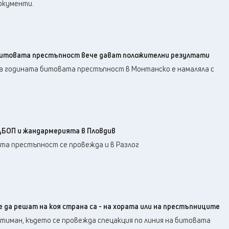
документи.
битовата престъпност вече дават положителни резултати
на годината битовата престъпност в Монтанско е намаляла с
ДБОП и жандармерията в Пловдив
та престъпност се провежда и в Разлог
 да решат на коя страна са - на хората или на престъпниците
хтиман, където се провежда спецакция по линия на битовата