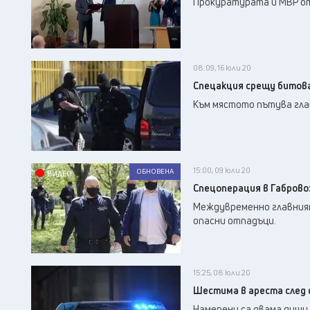
Прокуратурата и МВР от
08:09, 16 юли 20
Спецакция срещу битов
Към мястото пътува гла
15:00, 09 юли 20
ОБНОВЕНА
ВИДЕО
Спецоперация в Габрово:
Междувременно главният
опасни отпадъци.
15:25, 08 юли 20
Шестима в ареста след 
Намерени са двама души,