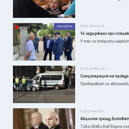
16:28, 09 юни 20
ОБНОВЕНА
ВИДЕО
14 задържани при спеца
У тях са открити нарко
09:52, 04 юни 20
Спецоперация на прокур
Проверяват се автомоби
21:59, 24 май 20
Акциите срещу битоват
Това обяви във Варна гл