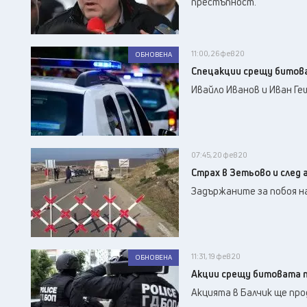
престъпност.
11:00, 26 фев 20
ОБНОВЕНА
Спецакции срещу битова
Ивайло Иванов и Иван Геш
07:45, 20 фев 20
Страх в Зетьово и след
Задържаните за побоя на
11:31, 19 фев 20
ОБНОВЕНА
Акции срещу битовата п
Акцията в Балчик ще про