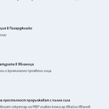
кция в Пазарджишко
тици
атурата в Ябланица
ли и криминално проявени лица
а престъпност продължават с пълна сила
авният секретар на МВР главен комисар Ивайло Иванов