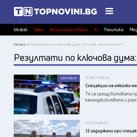
Idealisti
Свят
Регионални новини
А1
Политика
Мед
Начало >
Резултати по ключова дума "битова престъпност"
Резултати по ключова дума
10:38, 21 авг 20
ОБНОВЕНА
Спецакции на няколко м
Те са срещу битовата п
каналджийството и раз
13:41, 04 авг 20
12 задържани при спеца