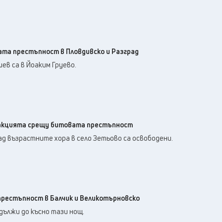
та престъпност в Пловдивско и Разград
ев са в Йоаким Груево.
 акцията срещу битовата престъпност
д възрастните хора в село Зетьово са освободени.
рестъпност в Балчик и Великотърновско
дължи до късно тази нощ.