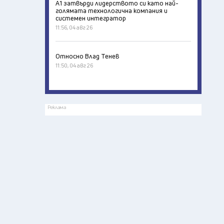
А1 затвърди лидерството си като най-
голямата технологична компания и
системен интегратор
11:56, 04 авг 26
Относно Влад Тенев
11:50, 04 авг 26
Реклама