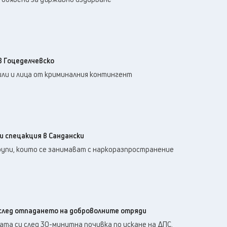
в Гоцеделчевско
ли и лица от криминалния контингент
и спецакция в Сандански
групи, които се занимават с наркоразпространение
след отпадането на доброволните отряди
та си след 30-минутна почивка по искане на ДПС.