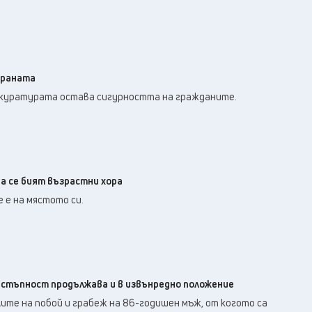
траната
окуратурата остава сигурността на гражданите.
а се бият възрастни хора
 е на мястото си.
стъпност продължава и в извънредно положение
ите на побой и грабеж на 86-годишен мъж, от когото са