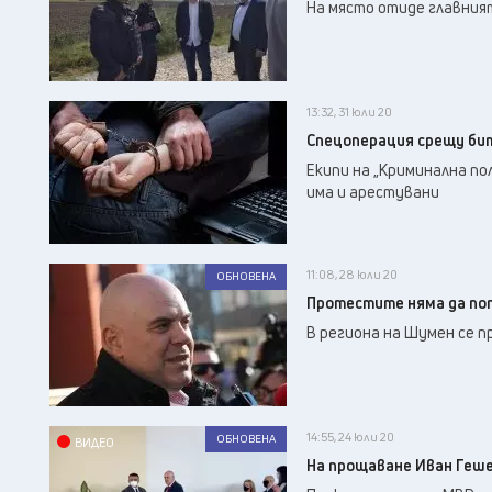
На място отиде главния
13:32, 31 юли 20
Спецоперация срещу бит
Екипи на „Криминална по
има и арестувани
11:08, 28 юли 20
ОБНОВЕНА
Протестите няма да поп
В региона на Шумен се 
14:55, 24 юли 20
ОБНОВЕНА
ВИДЕО
На прощаване Иван Геше