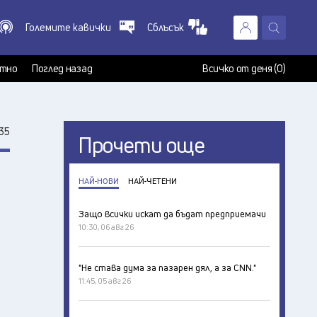
Големите кавички
Сблъсък
X
т
тно
Поглед назад
Всичко от деня (0)
35
Прочети още
НАЙ-НОВИ
НАЙ-ЧЕТЕНИ
Защо всички искат да бъдат предприемачи
10:30, 06 авг 26
"Не става дума за пазарен дял, а за CNN."
11:45, 05 авг 26