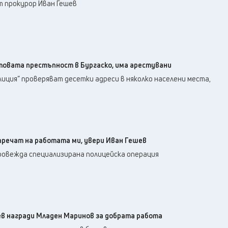
22
°C
т прокурор Иван Гешев
Перник
,
27
°C
Плевен
,
27
°C
Пловдив
,
26
°C
Разград
,
27
°C
Русе
,
овата престъпност в Бургаско, има арестувани
27
°C
Силистра
,
лиция” проверяват десетки адреси в няколко населени места,
22
°C
Сливен
,
20
°C
Смолян
,
23
°C
София
,
25
°C
Стара Загора
,
речат на работата ми, увери Иван Гешев
26
°C
Търговище
,
провежда специализирана полицейска операция
24
°C
Хасково
,
26
°C
Шумен
,
26
°C
Ямбол
,
в награди Младен Маринов за добрата работа