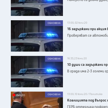
13:00, 02 юли 20
ОБНОВЕНА
16 задържани при акция 
Проверяват се автомоби
16:33, 23 юни 20
ОБНОВЕНА
10 души са задържани пр
В града има 2-3 големи 
13:00, 10 юни 20 / Политика
ОБНОВЕНА
ВИДЕО
Коалицията под въпрос 
ГЕРБ оттеглиха подкрепа