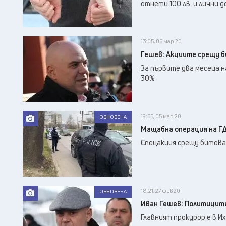
отнети 100 лв. и лични 
13:05, 06 мар 20
Гешев: Акциите срещу 
За първите два месеца 
30%
19:55, 05 мар 20
ОБНОВЕНА
Мащабна операция на Г
Спецакция срещу битова
18:21, 27 фев 20
ОБНОВЕНА
Иван Гешев: Политиците
Главният прокурор е в И