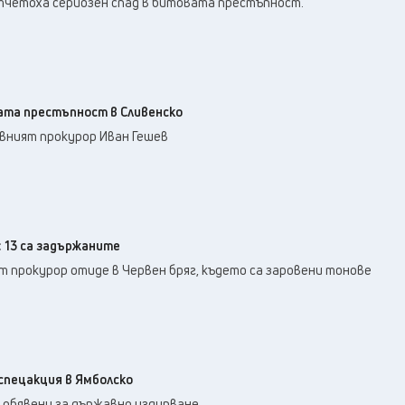
четоха сериозен спад в битовата престъпност.
ата престъпност в Сливенско
вният прокурор Иван Гешев
 13 са задържаните
 прокурор отиде в Червен бряг, където са заровени тонове
спецакция в Ямболско
 обявени за държавно издирване