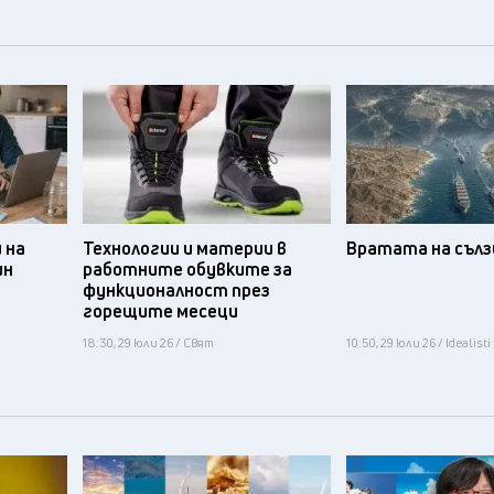
 на
Технологии и материи в
Вратата на съл
ин
работните обувките за
функционалност през
горещите месеци
18:30, 29 юли 26 / Свят
10:50, 29 юли 26 / Idealisti