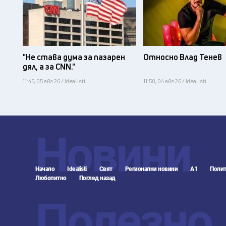
"Не става дума за пазарен
Относно Влад Тенев
дял, а за CNN."
11:45, 05 авг 26 / Idealisti
11:50, 04 авг 26 / Idealisti
Новини
Начало
Idealisti
Свят
Регионални новини
А1
Полит
Любопитно
Поглед назад
Полезно