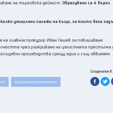
виване на търговска дейност.
Образувани са 4 бързи
колко умишлени палежи на къщи, за които бяха зад
а на главния прокурор Иван Гешев за повишаване
пността чрез разкриване на цялостната престъпна
 досъдебни производства срещу един и същ обвиняем.
Споделете в:
ост
криминален контингент