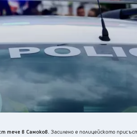
23
°C
Перник
,
22
°C
Плевен
,
22
°C
Пловдив
,
21
°C
Разград
,
24
°C
Русе
,
22
°C
Силистра
,
19
°C
Сливен
,
16
°C
Смолян
,
24
°C
София
,
20
°C
Стара Загора
,
20
°C
Търговище
,
22
°C
Хасково
,
19
°C
Шумен
,
20
°C
Ямбол
,
т тече в Самоков.
Засилено е полицейското присъс