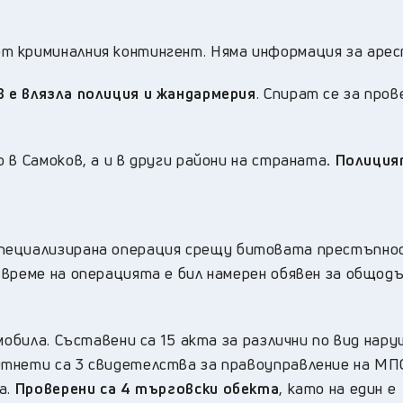
т криминалния контингент. Няма информация за арес
в е влязла полиция и жандармерия
. Спират се за пров
 в Самоков, а и в други райони на страната
. Полиция
пециализирана операция срещу битовата престъпно
 време на операцията е бил намерен обявен за общод
обила. Съставени са 15 акта за различни по вид нару
Отнети са 3 свидетелства за правоуправление на МП
а.
Проверени са 4 търговски обекта
, като на един е