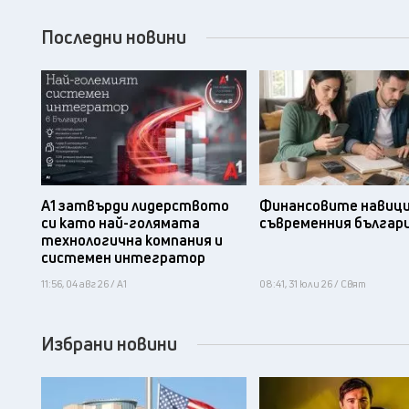
Последни новини
А1 затвърди лидерството
Финансовите навици
си като най-голямата
съвременния българ
технологична компания и
системен интегратор
11:56, 04 авг 26 / А1
08:41, 31 юли 26 / Свят
Избрани новини