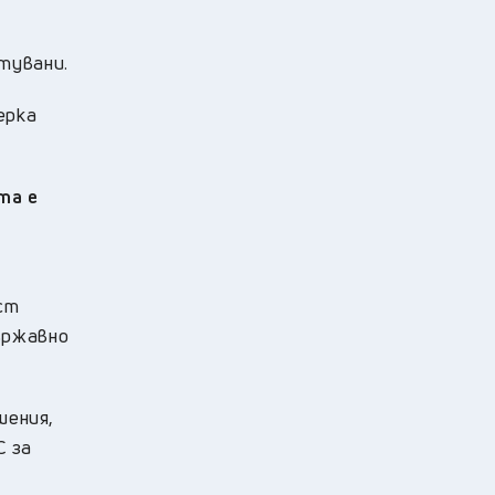
тувани.
ерка
та е
ст
ържавно
шения,
С за