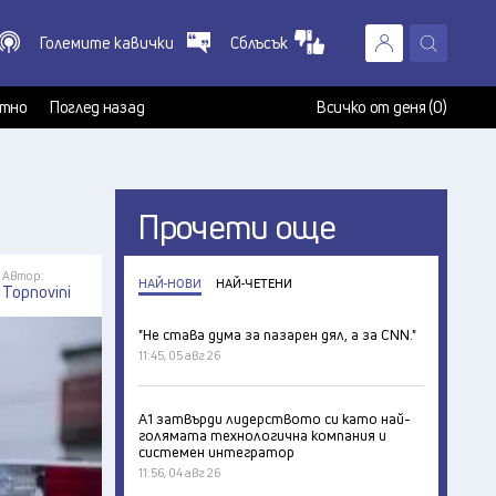
Големите кавички
Сблъсък
X
т
тно
Поглед назад
Всичко от деня (0)
Прочети още
Автор:
НАЙ-НОВИ
НАЙ-ЧЕТЕНИ
Topnovini
"Не става дума за пазарен дял, а за CNN."
11:45, 05 авг 26
А1 затвърди лидерството си като най-
голямата технологична компания и
системен интегратор
11:56, 04 авг 26