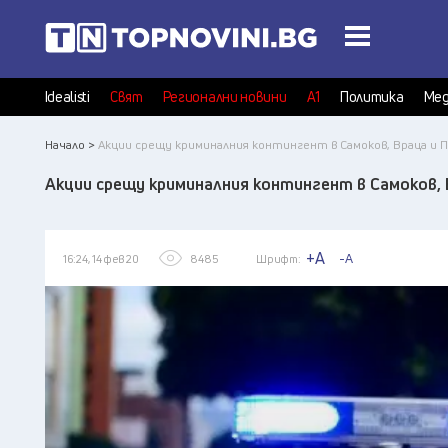
Idealisti
Свят
Регионални новини
А1
Политика
Мед
Начало >
Акции срещу криминалния контингент в Самоков, Враца и 
Акции срещу криминалния контингент в Самоков, 
+A
-A
16:24, 14 фев 20
8485
Шрифт: