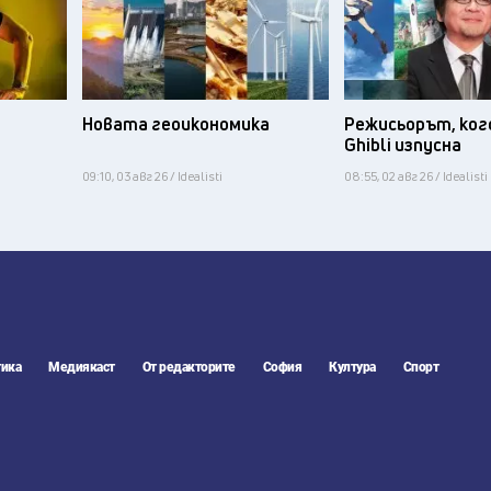
Новата геоикономика
Режисьорът, ког
Ghibli изпусна
09:10, 03 авг 26 / Idealisti
08:55, 02 авг 26 / Idealisti
ика
Медиякаст
От редакторите
София
Култура
Спорт