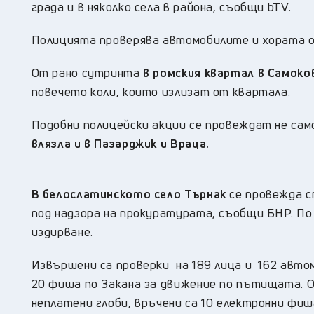
града и в няколко села в района, съобщи bTV.
Полицията проверява автомобилите и хората о
От рано сутринта
в ромския квартал в Самоко
повечето коли, които излизат от квартала.
Подобни полицейски акции се провеждат не само
влязла и в Пазарджик и Враца.
В белослатинското село Търнак
се провежда с
под надзора на прокуратурата, съобщи БНР. По
издирване.
Извършени са проверки на 189 лица и 162 автом
20 фиша по Закана за движение по пътищата. 
неплатени глоби, връчени са 10 електронни фиш