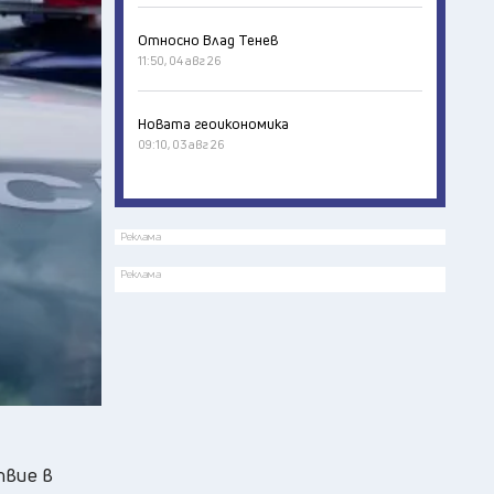
Относно Влад Тенев
11:50, 04 авг 26
Новата геоикономика
09:10, 03 авг 26
Реклама
Реклама
твие в